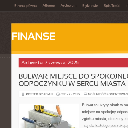
Albania
Archiwum
T
Strona główna
Sędziowie
Spis Treści
FINANSE
Archive for 7 czerwca, 2025
BULWAR: MIEJSCE DO SPOKOJN
ODPOCZYNKU W SERCU MIASTA
POSTED BY ADMIN
CZE - 7 - 2025
MOŻLIWOŚĆ KOMENTOWAN
Bulwar to ukryty skarb w s
miejsce na spokojny odpocz
zgiełku miasta, otoczony zi
- raj dla każdego poszukuj