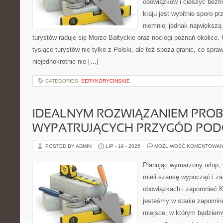
obowiązków i cieszyć bez
kraju jest wybitnie sporo p
niemniej jednak największą
turystów raduje się Morze Bałtyckie oraz noclegi poznań okolice
tysiące turystów nie tylko z Polski, ale też spoza granic, co spraw
niejednokrotnie nie […]
CATEGORIES:
SERYKORYCINSKIE
IDEALNYM ROZWIĄZANIEM PRO
WYPATRUJĄCYCH PRZYGÓD POD
POSTED BY ADMIN
LIP - 19 - 2025
MOŻLIWOŚĆ KOMENTOWAN
Planując wymarzony urlop, 
mieli szansę wypocząć i z
obowiązkach i zapomnieć K
jesteśmy w stanie zapomina
miejsce, w którym będziemy