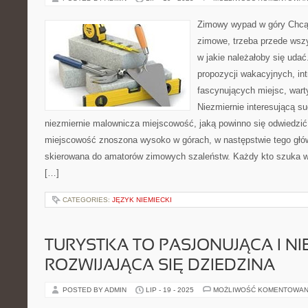
Zimowy wypad w góry Chcą
zimowe, trzeba przede wsz
w jakie należałoby się udać
propozycji wakacyjnych, in
fascynujących miejsc, wart
Niezmiernie interesującą su
niezmiernie malownicza miejscowość, jaką powinno się odwiedzić
miejscowość znoszona wysoko w górach, w następstwie tego główni
skierowana do amatorów zimowych szaleństw. Każdy kto szuka wi
[…]
CATEGORIES:
JĘZYK NIEMIECKI
TURYSTKA TO PASJONUJĄCA I NI
ROZWIJAJĄCA SIĘ DZIEDZINA
POSTED BY ADMIN
LIP - 19 - 2025
MOŻLIWOŚĆ KOMENTOWAN