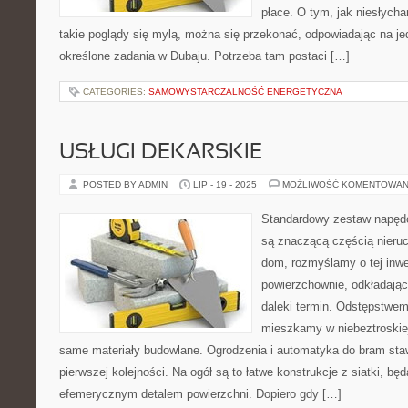
płace. O tym, jak niesłycha
takie poglądy się mylą, można się przekonać, odpowiadając na je
określone zadania w Dubaju. Potrzeba tam postaci […]
CATEGORIES:
SAMOWYSTARCZALNOŚĆ ENERGETYCZNA
USŁUGI DEKARSKIE
POSTED BY ADMIN
LIP - 19 - 2025
MOŻLIWOŚĆ KOMENTOWAN
Standardowy zestaw napęd
są znaczącą częścią nieru
dom, rozmyślamy o tej inwe
powierzchownie, odkładając 
daleki termin. Odstępstwem
mieszkamy w niebeztroskiej
same materiały budowlane. Ogrodzenia i automatyka do bram st
pierwszej kolejności. Na ogół są to łatwe konstrukcje z siatki, bę
efemerycznym detalem powierzchni. Dopiero gdy […]