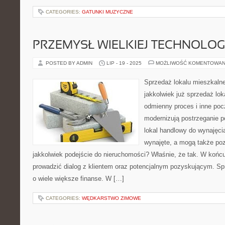
CATEGORIES:
GATUNKI MUZYCZNE
PRZEMYSŁ WIELKIEJ TECHNOLOGI
POSTED BY ADMIN
LIP - 19 - 2025
MOŻLIWOŚĆ KOMENTOWAN
Sprzedaż lokalu mieszkaln
jakkolwiek już sprzedaż lok
odmienny proces i inne pocz
modernizują postrzeganie p
lokal handlowy do wynajęc
wynajęte, a mogą także poz
jakkolwiek podejście do nieruchomości? Właśnie, że tak. W końcu
prowadzić dialog z klientem oraz potencjalnym pozyskującym. S
o wiele większe finanse. W […]
CATEGORIES:
WĘDKARSTWO ZIMOWE