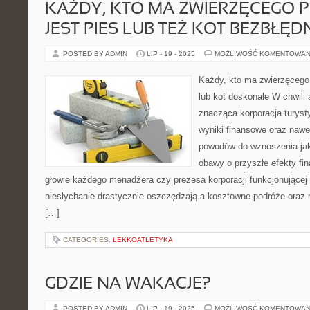
KAŻDY, KTO MA ZWIERZĘCEGO PU
JEST PIES LUB TEŻ KOT BEZBŁĘD
POSTED BY ADMIN
LIP - 19 - 2025
MOŻLIWOŚĆ KOMENTOWAN
Każdy, kto ma zwierzęcego 
lub kot doskonale W chwili
znacząca korporacja turyst
wyniki finansowe oraz nawet 
powodów do wznoszenia jaki
obawy o przyszłe efekty fi
głowie każdego menadżera czy prezesa korporacji funkcjonującej 
niesłychanie drastycznie oszczędzają a kosztowne podróże oraz
[…]
CATEGORIES:
LEKKOATLETYKA
GDZIE NA WAKACJE?
POSTED BY ADMIN
LIP - 19 - 2025
MOŻLIWOŚĆ KOMENTOWAN