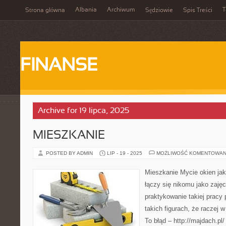
Albania
Archiwum
T
Strona główna
Sędziowie
Spis Treści
FINANSE
Archive for 19 lipca, 2025
MIESZKANIE
POSTED BY ADMIN
LIP - 19 - 2025
MOŻLIWOŚĆ KOMENTOWAN
Mieszkanie Mycie okien jak
łączy się nikomu jako zaj
praktykowanie takiej pracy 
takich figurach, że raczej w
To błąd – http://majdach.pl/