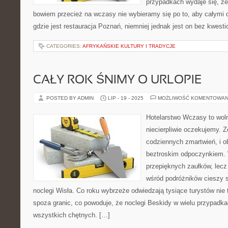
przypadkach wydaje się, ż
bowiem przecież na wczasy nie wybieramy się po to, aby całymi d
gdzie jest restauracja Poznań, niemniej jednak jest on bez kwest
CATEGORIES:
AFRYKAŃSKIE KULTURY I TRADYCJE
CAŁY ROK ŚNIMY O URLOPIE
POSTED BY ADMIN
LIP - 19 - 2025
MOŻLIWOŚĆ KOMENTOWAN
Hotelarstwo Wczasy to wolny
niecierpliwie oczekujemy.
codziennych zmartwień, i 
beztroskim odpoczynkiem. W
przepięknych zaułków, lec
wśród podróżników cieszy s
noclegi Wisła. Co roku wybrzeże odwiedzają tysiące turystów nie t
spoza granic, co powoduje, że noclegi Beskidy w wielu przypadk
wszystkich chętnych. […]