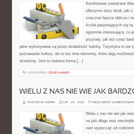
Komfortowe zwiedzane Wars
olbrzymio duży dział, jak
znacznie lepsze oblicze i te
liczba pasjonujących się tą
ogromnie interesująca, co 
przyrody, jak też coraz bard
jakie wykonywane są przez działalność ludzką. Turystyka to nie 
poznawanie kultury, ale to też inne elementy, które dają możliwo
dziedzinę. Jest to świetna forma […]
CATEGORIES:
EDUPLANNER
WIELU Z NAS NIE WIE JAK BARDZ
POSTED BY ADMIN
LIP - 19 - 2025
MOŻLIWOŚĆ KOMENTOWAN
Wielu z nas nie wie jak ni
na jaki długo oraz niecierp
nam wypocząć od codzienn