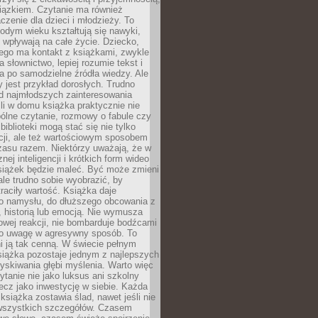
wiązkiem. Czytanie ma również
zenie dla dzieci i młodzieży. To
odym wieku kształtują się nawyki,
j wpływają na całe życie. Dziecko,
łego ma kontakt z książkami, zwykle
ja słownictwo, lepiej rozumie tekst i
ga po samodzielne źródła wiedzy. Ale
 jest przykład dorosłych. Trudno
d najmłodszych zainteresowania
eśli w domu książka praktycznie nie
pólne czytanie, rozmowy o fabule czy
biblioteki mogą stać się nie tylko
cji, ale też wartościowym sposobem
zasu razem. Niektórzy uważają, że w
ej inteligencji i krótkich form wideo
siążek będzie maleć. Być może zmieni
 ale trudno sobie wyobrazić, by
traciły wartość. Książka daje
do namysłu, do dłuższego obcowania z
 historią lub emocją. Nie wymusza
wej reakcji, nie bombarduje bodźcami
y o uwagę w agresywny sposób. To
i ją tak cenną. W świecie pełnym
siążka pozostaje jednym z najlepszych
yskiwania głębi myślenia. Warto więc
ytanie nie jako luksus ani szkolny
ecz jako inwestycję w siebie. Każda
książka zostawia ślad, nawet jeśli nie
szystkich szczegółów. Czasem