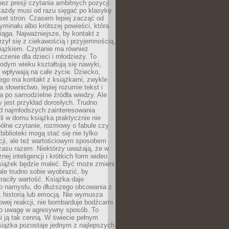
bez presji czytania ambitnych pozycji
 każdy musi od razu sięgać po klasykę
aset stron. Czasem lepiej zacząć od
ryminału albo krótszej powieści, która
iąga. Najważniejsze, by kontakt z
rzył się z ciekawością i przyjemnością,
wiązkiem. Czytanie ma również
zenie dla dzieci i młodzieży. To
odym wieku kształtują się nawyki,
j wpływają na całe życie. Dziecko,
łego ma kontakt z książkami, zwykle
ja słownictwo, lepiej rozumie tekst i
ga po samodzielne źródła wiedzy. Ale
 jest przykład dorosłych. Trudno
d najmłodszych zainteresowania
eśli w domu książka praktycznie nie
pólne czytanie, rozmowy o fabule czy
biblioteki mogą stać się nie tylko
cji, ale też wartościowym sposobem
zasu razem. Niektórzy uważają, że w
ej inteligencji i krótkich form wideo
siążek będzie maleć. Być może zmieni
 ale trudno sobie wyobrazić, by
traciły wartość. Książka daje
do namysłu, do dłuższego obcowania z
 historią lub emocją. Nie wymusza
wej reakcji, nie bombarduje bodźcami
y o uwagę w agresywny sposób. To
i ją tak cenną. W świecie pełnym
siążka pozostaje jednym z najlepszych