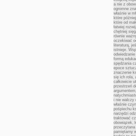
a nie z obo
ogromne znac
właśnie w mł
które późnie
które od ma
łatwiej rozwi
chętniej się
równie ważny
oczekiwać o
literaturą, j
istnieje. Ws
odwiedzanie 
formą eduka
spędzania c
epoce sztuczn
znaczenie k
się ich rola,
całkowicie u
przestrzeń 
argumentem,
natychmiasto
i nie walcz
właśnie czyn
pośpiechu k
narzędzi odz
traktować cz
obowiązek, l
przeczytana 
pamiętamy w