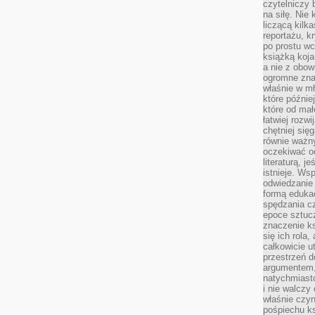
czytelniczy 
na siłę. Nie
liczącą kilk
reportażu, k
po prostu wc
książką koja
a nie z obo
ogromne znac
właśnie w mł
które późnie
które od ma
łatwiej rozwi
chętniej się
równie ważny
oczekiwać o
literaturą, j
istnieje. Ws
odwiedzanie 
formą eduka
spędzania c
epoce sztuczn
znaczenie k
się ich rola,
całkowicie u
przestrzeń 
argumentem,
natychmiasto
i nie walcz
właśnie czyn
pośpiechu k