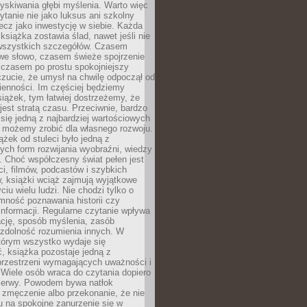
yskiwania głębi myślenia. Warto więc
ytanie nie jako luksus ani szkolny
ecz jako inwestycję w siebie. Każda
książka zostawia ślad, nawet jeśli nie
szystkich szczegółów. Czasem
owe słowo, czasem świeże spojrzenie
a czasem po prostu spokojniejszy
czucie, że umysł na chwilę odpoczął od
ienności. Im częściej będziemy
iążek, tym łatwiej dostrzeżemy, że
 jest stratą czasu. Przeciwnie, bardzo
 się jedną z najbardziej wartościowych
e możemy zrobić dla własnego rozwoju.
ążek od stuleci było jedną z
ych form rozwijania wyobraźni, wiedzy
i. Choć współczesny świat pełen jest
ści, filmów, podcastów i szybkich
, książki wciąż zajmują wyjątkowe
ciu wielu ludzi. Nie chodzi tylko o
mność poznawania historii czy
nformacji. Regularne czytanie wpływa
ację, sposób myślenia, zasób
 zdolność rozumienia innych. W
tórym wszystko wydaje się
, książka pozostaje jedną z
przestrzeni wymagających uważności i
. Wiele osób wraca do czytania dopiero
rzerwy. Powodem bywa natłok
 zmęczenie albo przekonanie, że nie
u na spokojne zanurzenie się w