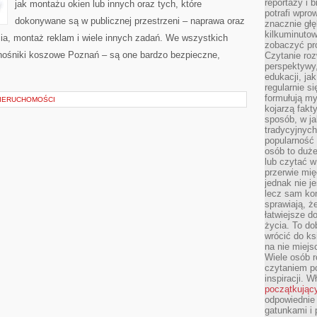
reportaży i 
jak montażu okien lub innych oraz tych, które
potrafi wpr
dokonywane są w publicznej przestrzeni – naprawa oraz
znacznie głęb
kilkuminutow
cia, montaż reklam i wiele innych zadań. We wszystkich
zobaczyć pr
nośniki koszowe Poznań – są one bardzo bezpieczne,
Czytanie roz
perspektywy,
]
edukacji, ja
regularnie s
formułują myś
NIERUCHOMOŚCI
kojarzą fakt
sposób, w ja
tradycyjnyc
popularność 
osób to duż
lub czytać 
przerwie mi
jednak nie j
lecz sam kon
sprawiają, że
łatwiejsze 
życia. To do
wrócić do ks
na nie miej
Wiele osób 
czytaniem p
inspiracji. 
początkując
odpowiednie 
gatunkami i 