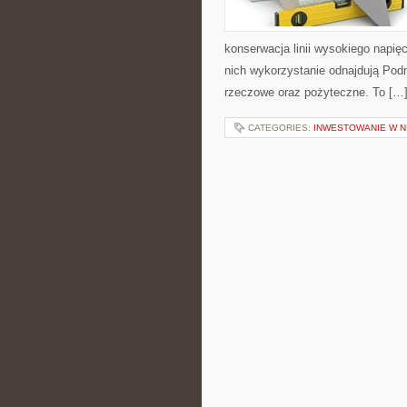
konserwacja linii wysokiego napię
nich wykorzystanie odnajdują Pod
rzeczowe oraz pożyteczne. To […
CATEGORIES:
INWESTOWANIE W 