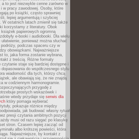
 a to jest niezwykle cenne zarówno w
k i w pracy zawodowej. Osoby, które
ięgają po książki, często sprawniej
li, lepiej argumentują i szybciej
y. W ostatnich latach zmienił się także
ki korzystamy z literatury. Obok
h książek papierowych ogromną
zdobyły e-booki i audiobooki. Dla wielu
e ułatwienie, ponieważ można słuchać
w podróży, podczas spaceru czy w
ędzy obowiązkami. Najważniejsze
est to, jaka forma zostanie wybrana,
takt z treścią. Różne formaty
 czytanie staje się bardziej dostępne i
do dopasowania do współczesnego stylu
bra wiadomość dla tych, którzy chcą
iążek, ale obawiają się, że nie znajdą
sca w codziennym harmonogramie.
rozpoczynających przygodę z
otrzebuje prostych wskazówek i
Właśnie wtedy przydaje się
serwis dla
ych
który pomaga wybierać
tytuły, pokazuje różnice między
podpowiada, jak budować własny rytuał
bez presji czytania ambitnych pozycji
 każdy musi od razu sięgać po klasykę
aset stron. Czasem lepiej zacząć od
ryminału albo krótszej powieści, która
iąga. Najważniejsze, by kontakt z
rzył się z ciekawością i przyjemnością,