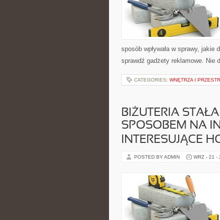
sposób wpływała w sprawy, jakie d
sprawdź gadżety reklamowe. Nie d
CATEGORIES:
WNĘTRZA I PRZEST
BIŻUTERIA STAŁA
SPOSOBEM NA I
INTERESUJĄCE H
POSTED BY ADMIN
WRZ - 21 -