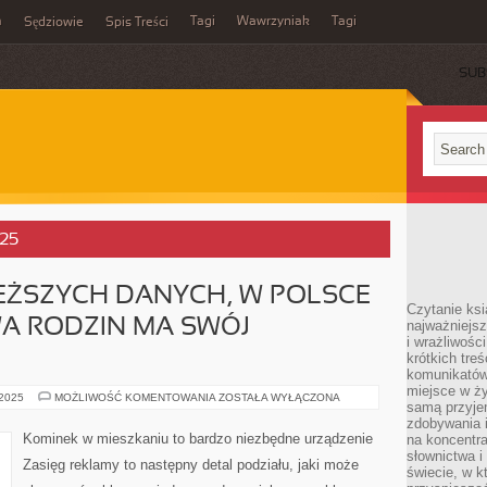
m
Tagi
Wawrzyniak
Tagi
Sędziowie
Spis Treści
SUB
025
EŻSZYCH DANYCH, W POLSCE
Czytanie ksi
A RODZIN MA SWÓJ
najważniejsz
i wrażliwośc
krótkich tre
komunikatów
miejsce w ży
WEDŁUG
 2025
MOŻLIWOŚĆ KOMENTOWANIA
ZOSTAŁA WYŁĄCZONA
samą przyje
NAJŚWIEŻSZYCH
DANYCH,
zdobywania i
W
Kominek w mieszkaniu to bardzo niezbędne urządzenie
na koncentr
POLSCE
słownictwa i
NIEOMAL
Zasięg reklamy to następny detal podziału, jaki może
POŁOWA
świecie, w k
RODZIN