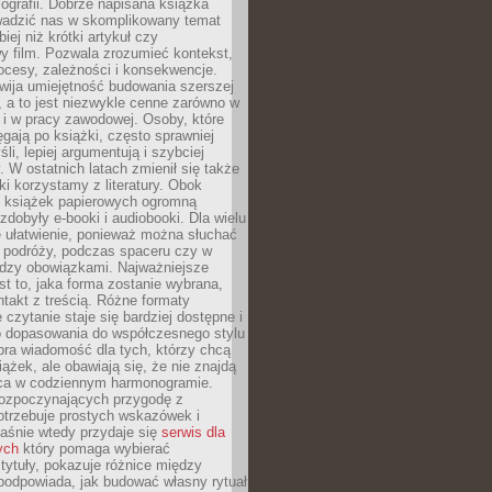
biografii. Dobrze napisana książka
owadzić nas w skomplikowany temat
iej niż krótki artykuł czy
y film. Pozwala zrozumieć kontekst,
ocesy, zależności i konsekwencje.
wija umiejętność budowania szerszej
 a to jest niezwykle cenne zarówno w
k i w pracy zawodowej. Osoby, które
ięgają po książki, często sprawniej
li, lepiej argumentują i szybciej
y. W ostatnich latach zmienił się także
ki korzystamy z literatury. Obok
h książek papierowych ogromną
zdobyły e-booki i audiobooki. Dla wielu
e ułatwienie, ponieważ można słuchać
w podróży, podczas spaceru czy w
ędzy obowiązkami. Najważniejsze
est to, jaka forma zostanie wybrana,
takt z treścią. Różne formaty
 czytanie staje się bardziej dostępne i
do dopasowania do współczesnego stylu
bra wiadomość dla tych, którzy chcą
iążek, ale obawiają się, że nie znajdą
sca w codziennym harmonogramie.
rozpoczynających przygodę z
otrzebuje prostych wskazówek i
Właśnie wtedy przydaje się
serwis dla
ych
który pomaga wybierać
tytuły, pokazuje różnice między
podpowiada, jak budować własny rytuał