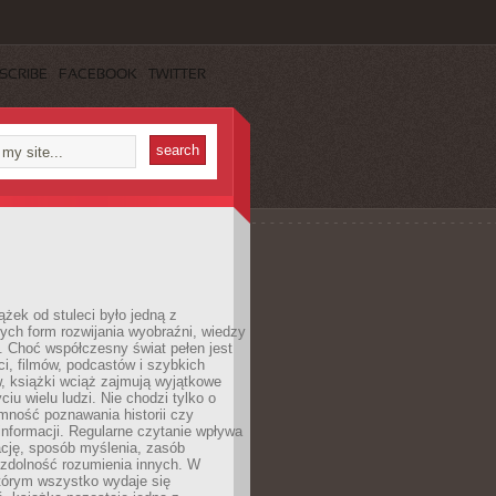
SCRIBE
FACEBOOK
TWITTER
ążek od stuleci było jedną z
ych form rozwijania wyobraźni, wiedzy
i. Choć współczesny świat pełen jest
ści, filmów, podcastów i szybkich
, książki wciąż zajmują wyjątkowe
ciu wielu ludzi. Nie chodzi tylko o
mność poznawania historii czy
nformacji. Regularne czytanie wpływa
ację, sposób myślenia, zasób
 zdolność rozumienia innych. W
tórym wszystko wydaje się