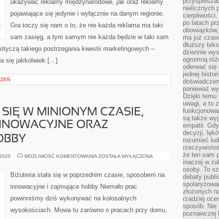
przyspieszać
ukazywać reklamy międzynarodowe, jak oraz reklamy
MA
nielicznych 
SWÓJ
pojawiające się jedynie i wyłącznie na danym regionie.
SAMOCHÓD
cierpliwości
po latach p
Gra toczy się nam o to, że nie każda reklama ma taki
obowiązków,
sam zasięg, a tym samym nie każda będzie w taki sam
ma już czas
dłuższy tek
otyczą takiego postrzegania kwestii marketingowych –
dziennie wy
ogromną róż
a się jakkolwiek […]
oderwać się 
jednej histor
RZEŃ
doświadczeni
ponieważ wy
Dzięki temu
uwagi, a to 
 SIĘ W MINIONYM CZASIE,
funkcjonowan
są także wy
NNOWACYJNE ORAZ
empatii. Gdy
decyzji, lęk
OBBY
rozumieć lud
rzeczywistoś
że ten sam 
BIŻUTERIA
 2025
MOŻLIWOŚĆ KOMENTOWANIA
ZOSTAŁA WYŁĄCZONA
STAŁA
inaczej w za
SIĘ
osoby. To s
W
Biżuteria stała się w poprzednim czasie, sposobem na
debaty publi
MINIONYM
CZASIE,
spolaryzowa
innowacyjne i zajmujące hobby Niemało prac
SPOSOBEM
złożonych na
NA
powinniśmy dziś wykonywać na kolosalnych
rzadziej oce
INNOWACYJNE
ORAZ
sposób. Nie
wysokościach. Mowa tu zarówno o pracach przy domu,
INTERESUJĄCE
poznawczej 
HOBBY