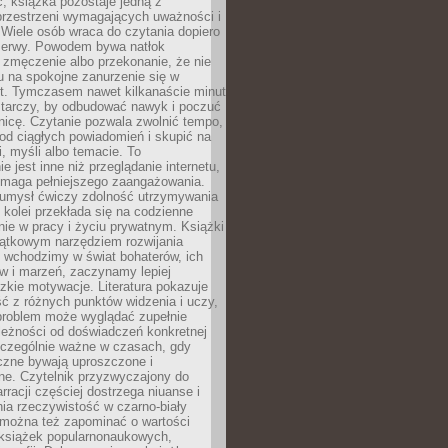
, książka pozostaje jedną z
przestrzeni wymagających uważności i
. Wiele osób wraca do czytania dopiero
rzerwy. Powodem bywa natłok
 zmęczenie albo przekonanie, że nie
u na spokojne zanurzenie się w
st. Tymczasem nawet kilkanaście minut
starczy, by odbudować nawyk i poczuć
nicę. Czytanie pozwala zwolnić tempo,
od ciągłych powiadomień i skupić na
ii, myśli albo temacie. To
e jest inne niż przeglądanie internetu,
maga pełniejszego zaangażowania.
 umysł ćwiczy zdolność utrzymywania
z kolei przekłada się na codzienne
ie w pracy i życiu prywatnym. Książki
jątkowym narzędziem rozwijania
 wchodzimy w świat bohaterów, ich
ów i marzeń, zaczynamy lepiej
zkie motywacje. Literatura pokazuje
ć z różnych punktów widzenia i uczy,
problem może wyglądać zupełnie
leżności od doświadczeń konkretnej
zczególnie ważne w czasach, gdy
czne bywają uproszczone i
ne. Czytelnik przyzwyczajony do
rracji częściej dostrzega niuanse i
nia rzeczywistość w czarno-biały
 można też zapominać o wartości
książek popularnonaukowych,