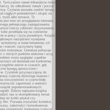
st. Tymczasem nawet kilkanaście minut
starczy, by odbudować nawyk i poczuć
nicę. Czytanie pozwala zwolnić tempo,
od ciągłych powiadomień i skupić na
ii, myśli albo temacie. To
e jest inne niż przeglądanie internetu,
maga pełniejszego zaangażowania.
 umysł ćwiczy zdolność utrzymywania
z kolei przekłada się na codzienne
ie w pracy i życiu prywatnym. Książki
jątkowym narzędziem rozwijania
 wchodzimy w świat bohaterów, ich
ów i marzeń, zaczynamy lepiej
zkie motywacje. Literatura pokazuje
ć z różnych punktów widzenia i uczy,
problem może wyglądać zupełnie
leżności od doświadczeń konkretnej
zczególnie ważne w czasach, gdy
czne bywają uproszczone i
ne. Czytelnik przyzwyczajony do
rracji częściej dostrzega niuanse i
nia rzeczywistość w czarno-biały
 można też zapominać o wartości
książek popularnonaukowych,
biografii. Dobrze napisana książka
owadzić nas w skomplikowany temat
iej niż krótki artykuł czy
y film. Pozwala zrozumieć kontekst,
ocesy, zależności i konsekwencje.
wija umiejętność budowania szerszej