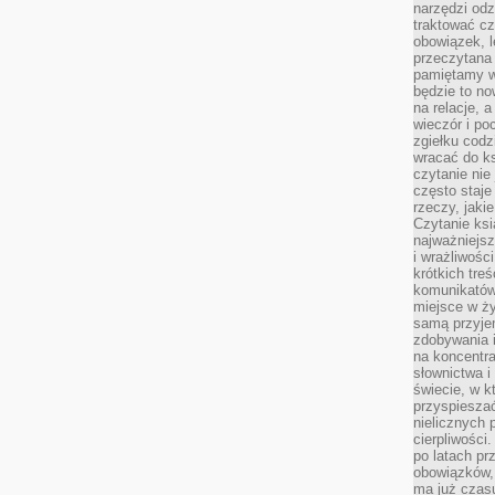
narzędzi odz
traktować cz
obowiązek, l
przeczytana 
pamiętamy w
będzie to n
na relacje, 
wieczór i po
zgiełku codz
wracać do ks
czytanie nie
często staje
rzeczy, jaki
Czytanie ksi
najważniejsz
i wrażliwośc
krótkich tre
komunikatów
miejsce w ży
samą przyje
zdobywania i
na koncentr
słownictwa i
świecie, w k
przyspieszać
nielicznych 
cierpliwości
po latach p
obowiązków,
ma już czas