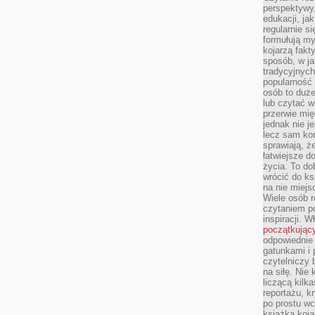
perspektywy,
edukacji, ja
regularnie s
formułują myś
kojarzą fakt
sposób, w ja
tradycyjnyc
popularność 
osób to duż
lub czytać 
przerwie mi
jednak nie j
lecz sam kon
sprawiają, że
łatwiejsze 
życia. To do
wrócić do ks
na nie miej
Wiele osób 
czytaniem p
inspiracji. 
początkując
odpowiednie 
gatunkami i 
czytelniczy 
na siłę. Nie
liczącą kilk
reportażu, k
po prostu wc
książką koja