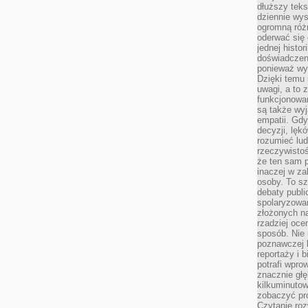
dłuższy tek
dziennie wy
ogromną róż
oderwać się 
jednej histor
doświadczeni
ponieważ wy
Dzięki temu
uwagi, a to 
funkcjonowan
są także wy
empatii. Gdy
decyzji, lęk
rozumieć lud
rzeczywistoś
że ten sam 
inaczej w za
osoby. To s
debaty publi
spolaryzowa
złożonych na
rzadziej oce
sposób. Nie
poznawczej 
reportaży i 
potrafi wpr
znacznie głęb
kilkuminutow
zobaczyć pr
Czytanie roz