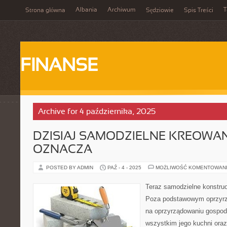
Albania
Archiwum
T
Strona główna
Sędziowie
Spis Treści
FINANSE
Archive for 4 października, 2025
DZISIAJ SAMODZIELNE KREOWANI
OZNACZA
POSTED BY ADMIN
PAŹ - 4 - 2025
MOŻLIWOŚĆ KOMENTOWAN
Teraz samodzielne konstruo
Poza podstawowym oprzy
na oprzyrządowaniu gospo
wszystkim jego kuchni oraz