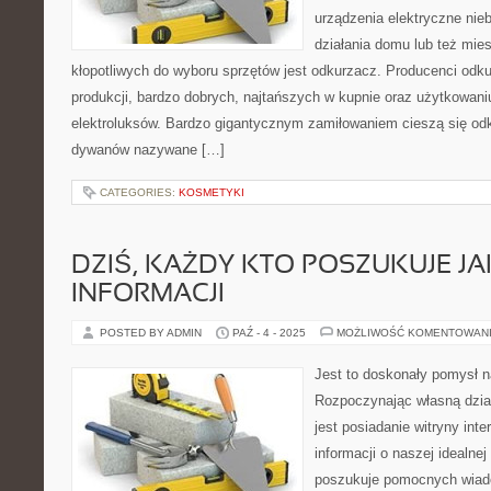
urządzenia elektryczne ni
działania domu lub też mie
kłopotliwych do wyboru sprzętów jest odkurzacz. Producenci odku
produkcji, bardzo dobrych, najtańszych w kupnie oraz użytkowani
elektroluksów. Bardzo gigantycznym zamiłowaniem cieszą się odk
dywanów nazywane […]
CATEGORIES:
KOSMETYKI
DZIŚ, KAŻDY KTO POSZUKUJE J
INFORMACJI
POSTED BY ADMIN
PAŹ - 4 - 2025
MOŻLIWOŚĆ KOMENTOWAN
Jest to doskonały pomysł 
Rozpoczynając własną dzia
jest posiadanie witryny int
informacji o naszej idealnej
poszukuje pomocnych wiad