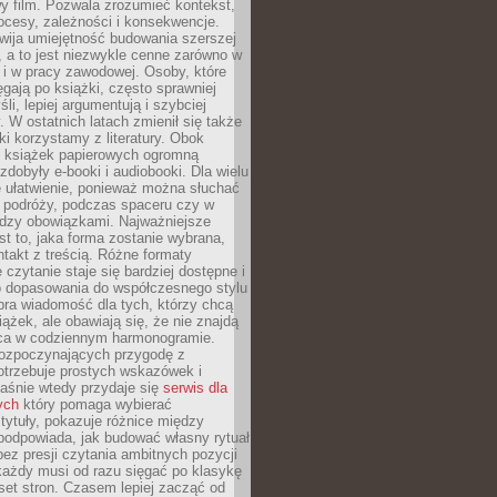
y film. Pozwala zrozumieć kontekst,
ocesy, zależności i konsekwencje.
wija umiejętność budowania szerszej
 a to jest niezwykle cenne zarówno w
k i w pracy zawodowej. Osoby, które
ięgają po książki, często sprawniej
li, lepiej argumentują i szybciej
y. W ostatnich latach zmienił się także
ki korzystamy z literatury. Obok
h książek papierowych ogromną
zdobyły e-booki i audiobooki. Dla wielu
e ułatwienie, ponieważ można słuchać
w podróży, podczas spaceru czy w
ędzy obowiązkami. Najważniejsze
est to, jaka forma zostanie wybrana,
takt z treścią. Różne formaty
 czytanie staje się bardziej dostępne i
do dopasowania do współczesnego stylu
bra wiadomość dla tych, którzy chcą
iążek, ale obawiają się, że nie znajdą
sca w codziennym harmonogramie.
rozpoczynających przygodę z
otrzebuje prostych wskazówek i
Właśnie wtedy przydaje się
serwis dla
ych
który pomaga wybierać
tytuły, pokazuje różnice między
podpowiada, jak budować własny rytuał
bez presji czytania ambitnych pozycji
 każdy musi od razu sięgać po klasykę
aset stron. Czasem lepiej zacząć od