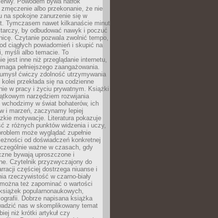
rzerwy. Powodem bywa natłok
 zmęczenie albo przekonanie, że nie
u na spokojne zanurzenie się w
st. Tymczasem nawet kilkanaście minut
starczy, by odbudować nawyk i poczuć
nicę. Czytanie pozwala zwolnić tempo,
od ciągłych powiadomień i skupić na
ii, myśli albo temacie. To
e jest inne niż przeglądanie internetu,
maga pełniejszego zaangażowania.
 umysł ćwiczy zdolność utrzymywania
z kolei przekłada się na codzienne
ie w pracy i życiu prywatnym. Książki
jątkowym narzędziem rozwijania
 wchodzimy w świat bohaterów, ich
ów i marzeń, zaczynamy lepiej
zkie motywacje. Literatura pokazuje
ć z różnych punktów widzenia i uczy,
problem może wyglądać zupełnie
leżności od doświadczeń konkretnej
zczególnie ważne w czasach, gdy
czne bywają uproszczone i
ne. Czytelnik przyzwyczajony do
rracji częściej dostrzega niuanse i
nia rzeczywistość w czarno-biały
 można też zapominać o wartości
książek popularnonaukowych,
biografii. Dobrze napisana książka
owadzić nas w skomplikowany temat
iej niż krótki artykuł czy