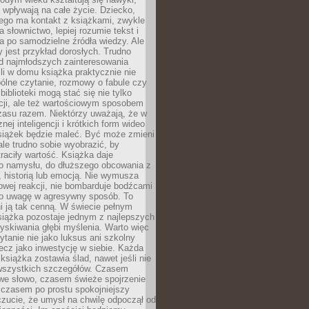
j wpływają na całe życie. Dziecko,
łego ma kontakt z książkami, zwykle
ja słownictwo, lepiej rozumie tekst i
ga po samodzielne źródła wiedzy. Ale
 jest przykład dorosłych. Trudno
d najmłodszych zainteresowania
eśli w domu książka praktycznie nie
pólne czytanie, rozmowy o fabule czy
biblioteki mogą stać się nie tylko
cji, ale też wartościowym sposobem
zasu razem. Niektórzy uważają, że w
ej inteligencji i krótkich form wideo
siążek będzie maleć. Być może zmieni
 ale trudno sobie wyobrazić, by
traciły wartość. Książka daje
do namysłu, do dłuższego obcowania z
 historią lub emocją. Nie wymusza
wej reakcji, nie bombarduje bodźcami
y o uwagę w agresywny sposób. To
i ją tak cenną. W świecie pełnym
siążka pozostaje jednym z najlepszych
yskiwania głębi myślenia. Warto więc
ytanie nie jako luksus ani szkolny
ecz jako inwestycję w siebie. Każda
książka zostawia ślad, nawet jeśli nie
szystkich szczegółów. Czasem
owe słowo, czasem świeże spojrzenie
a czasem po prostu spokojniejszy
czucie, że umysł na chwilę odpoczął od