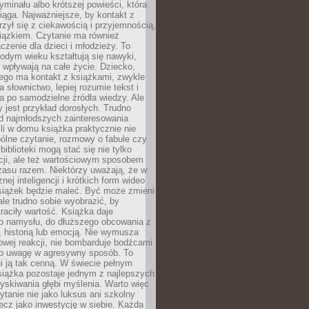
ryminału albo krótszej powieści, która
iąga. Najważniejsze, by kontakt z
rzył się z ciekawością i przyjemnością,
wiązkiem. Czytanie ma również
zenie dla dzieci i młodzieży. To
odym wieku kształtują się nawyki,
j wpływają na całe życie. Dziecko,
łego ma kontakt z książkami, zwykle
ja słownictwo, lepiej rozumie tekst i
ga po samodzielne źródła wiedzy. Ale
 jest przykład dorosłych. Trudno
d najmłodszych zainteresowania
eśli w domu książka praktycznie nie
pólne czytanie, rozmowy o fabule czy
biblioteki mogą stać się nie tylko
cji, ale też wartościowym sposobem
zasu razem. Niektórzy uważają, że w
ej inteligencji i krótkich form wideo
siążek będzie maleć. Być może zmieni
 ale trudno sobie wyobrazić, by
traciły wartość. Książka daje
do namysłu, do dłuższego obcowania z
 historią lub emocją. Nie wymusza
wej reakcji, nie bombarduje bodźcami
y o uwagę w agresywny sposób. To
i ją tak cenną. W świecie pełnym
siążka pozostaje jednym z najlepszych
yskiwania głębi myślenia. Warto więc
ytanie nie jako luksus ani szkolny
ecz jako inwestycję w siebie. Każda