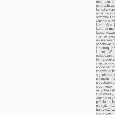
reportażu, k
po prostu wc
książką koja
a nie z obo
ogromne znac
właśnie w mł
które późnie
które od ma
łatwiej rozwi
chętniej się
równie ważny
oczekiwać o
literaturą, j
istnieje. Ws
odwiedzanie 
formą eduka
spędzania c
epoce sztuczn
znaczenie k
się ich rola,
całkowicie u
przestrzeń 
argumentem,
natychmiasto
i nie walcz
właśnie czyn
pośpiechu k
narzędzi odz
traktować cz
obowiązek, l