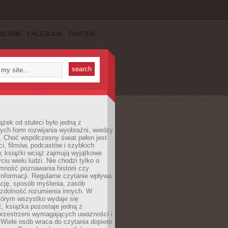
SCRIBE
FACEBOOK
TWITTER
ążek od stuleci było jedną z
ych form rozwijania wyobraźni, wiedzy
i. Choć współczesny świat pełen jest
ści, filmów, podcastów i szybkich
, książki wciąż zajmują wyjątkowe
ciu wielu ludzi. Nie chodzi tylko o
mność poznawania historii czy
nformacji. Regularne czytanie wpływa
ację, sposób myślenia, zasób
 zdolność rozumienia innych. W
tórym wszystko wydaje się
, książka pozostaje jedną z
przestrzeni wymagających uważności i
. Wiele osób wraca do czytania dopiero