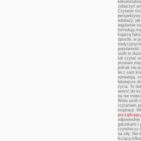
kilkuminutow
zobaczyć pr
Czytanie roz
perspektywy,
edukacji, ja
regularnie s
formułują myś
kojarzą fakt
sposób, w ja
tradycyjnyc
popularność 
osób to duż
lub czytać 
przerwie mi
jednak nie j
lecz sam kon
sprawiają, że
łatwiejsze 
życia. To do
wrócić do ks
na nie miej
Wiele osób 
czytaniem p
inspiracji. 
początkując
odpowiednie 
gatunkami i 
czytelniczy 
na siłę. Nie
liczącą kilk