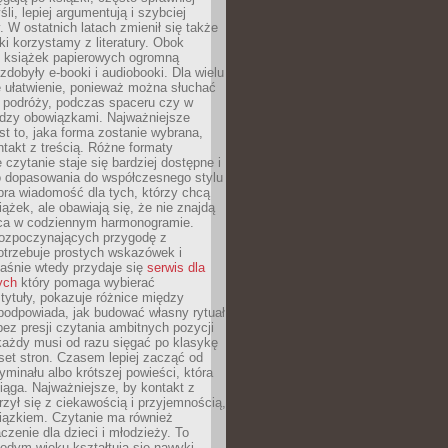
li, lepiej argumentują i szybciej
y. W ostatnich latach zmienił się także
ki korzystamy z literatury. Obok
h książek papierowych ogromną
zdobyły e-booki i audiobooki. Dla wielu
e ułatwienie, ponieważ można słuchać
w podróży, podczas spaceru czy w
ędzy obowiązkami. Najważniejsze
est to, jaka forma zostanie wybrana,
takt z treścią. Różne formaty
 czytanie staje się bardziej dostępne i
do dopasowania do współczesnego stylu
bra wiadomość dla tych, którzy chcą
iążek, ale obawiają się, że nie znajdą
sca w codziennym harmonogramie.
rozpoczynających przygodę z
otrzebuje prostych wskazówek i
Właśnie wtedy przydaje się
serwis dla
ych
który pomaga wybierać
tytuły, pokazuje różnice między
podpowiada, jak budować własny rytuał
bez presji czytania ambitnych pozycji
 każdy musi od razu sięgać po klasykę
aset stron. Czasem lepiej zacząć od
ryminału albo krótszej powieści, która
iąga. Najważniejsze, by kontakt z
rzył się z ciekawością i przyjemnością,
wiązkiem. Czytanie ma również
zenie dla dzieci i młodzieży. To
odym wieku kształtują się nawyki,