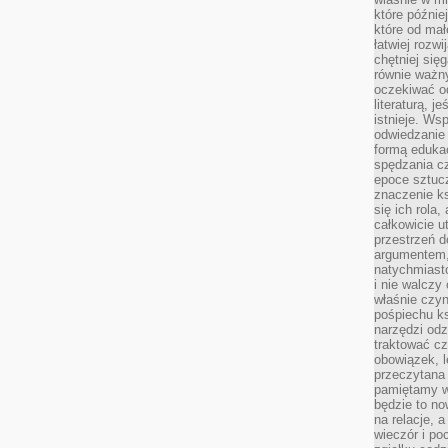
które późnie
które od ma
łatwiej rozwi
chętniej się
równie ważny
oczekiwać o
literaturą, j
istnieje. Ws
odwiedzanie 
formą eduka
spędzania c
epoce sztuczn
znaczenie k
się ich rola,
całkowicie u
przestrzeń 
argumentem,
natychmiasto
i nie walcz
właśnie czyn
pośpiechu k
narzędzi odz
traktować cz
obowiązek, l
przeczytana 
pamiętamy w
będzie to n
na relacje, 
wieczór i po