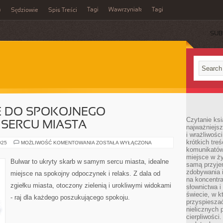
m
Tagi
Wawrzyniak
Tagi
Sędziowie
Spis Treści
SUB
E DO SPOKOJNEGO
Czytanie ksi
SERCU MIASTA
najważniejsz
i wrażliwośc
krótkich tre
BULWAR:
025
MOŻLIWOŚĆ KOMENTOWANIA
ZOSTAŁA WYŁĄCZONA
MIEJSCE
komunikatów
DO
miejsce w ży
SPOKOJNEGO
Bulwar to ukryty skarb w samym sercu miasta, idealne
samą przyje
ODPOCZYNKU
W
zdobywania i
miejsce na spokojny odpoczynek i relaks. Z dala od
SERCU
na koncentr
MIASTA
zgiełku miasta, otoczony zielenią i urokliwymi widokami
słownictwa i
świecie, w k
- raj dla każdego poszukującego spokoju.
przyspieszać
nielicznych 
cierpliwości