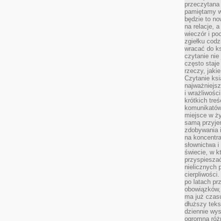
przeczytana 
pamiętamy w
będzie to n
na relacje, 
wieczór i po
zgiełku codz
wracać do ks
czytanie nie
często staje
rzeczy, jaki
Czytanie ksi
najważniejsz
i wrażliwośc
krótkich tre
komunikatów
miejsce w ży
samą przyje
zdobywania i
na koncentr
słownictwa i
świecie, w k
przyspieszać
nielicznych 
cierpliwości
po latach p
obowiązków,
ma już czas
dłuższy tek
dziennie wy
ogromną róż