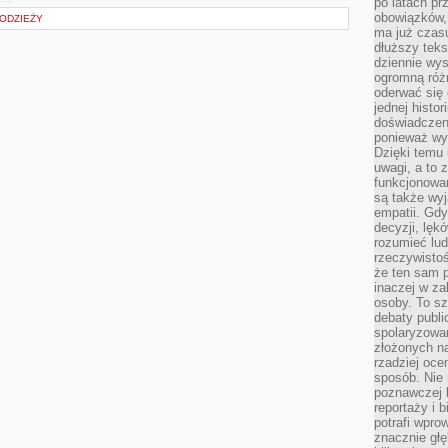
po latach p
obowiązków,
ŁODZIEŻY
ma już czas
dłuższy tek
dziennie wy
ogromną róż
oderwać się 
jednej histor
doświadczeni
ponieważ wy
Dzięki temu
uwagi, a to 
funkcjonowan
są także wy
empatii. Gdy
decyzji, lęk
rozumieć lud
rzeczywistoś
że ten sam 
inaczej w za
osoby. To s
debaty publi
spolaryzowa
złożonych na
rzadziej oce
sposób. Nie
poznawczej 
reportaży i 
potrafi wpr
znacznie głęb