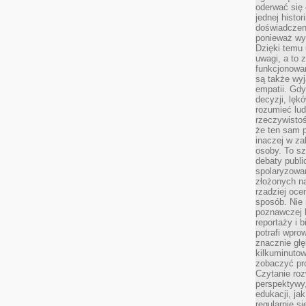
oderwać się 
jednej histor
doświadczeni
ponieważ wy
Dzięki temu
uwagi, a to 
funkcjonowan
są także wy
empatii. Gdy
decyzji, lęk
rozumieć lud
rzeczywistoś
że ten sam 
inaczej w za
osoby. To s
debaty publi
spolaryzowa
złożonych na
rzadziej oce
sposób. Nie
poznawczej 
reportaży i 
potrafi wpr
znacznie głęb
kilkuminutow
zobaczyć pr
Czytanie roz
perspektywy,
edukacji, ja
regularnie s