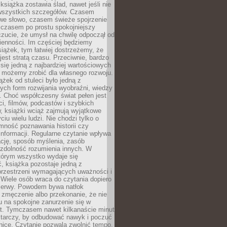
książka zostawia ślad, nawet jeśli nie
szystkich szczegółów. Czasem
owe słowo, czasem świeże spojrzenie
a czasem po prostu spokojniejszy
czucie, że umysł na chwilę odpoczął od
ienności. Im częściej będziemy
iążek, tym łatwiej dostrzeżemy, że
 jest stratą czasu. Przeciwnie, bardzo
 się jedną z najbardziej wartościowych
e możemy zrobić dla własnego rozwoju.
ążek od stuleci było jedną z
ych form rozwijania wyobraźni, wiedzy
i. Choć współczesny świat pełen jest
ści, filmów, podcastów i szybkich
, książki wciąż zajmują wyjątkowe
ciu wielu ludzi. Nie chodzi tylko o
mność poznawania historii czy
nformacji. Regularne czytanie wpływa
ację, sposób myślenia, zasób
 zdolność rozumienia innych. W
tórym wszystko wydaje się
, książka pozostaje jedną z
przestrzeni wymagających uważności i
. Wiele osób wraca do czytania dopiero
rzerwy. Powodem bywa natłok
 zmęczenie albo przekonanie, że nie
u na spokojne zanurzenie się w
st. Tymczasem nawet kilkanaście minut
starczy, by odbudować nawyk i poczuć
nicę. Czytanie pozwala zwolnić tempo,