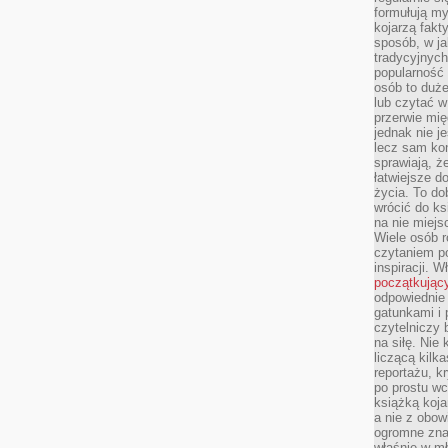
formułują myś
kojarzą fakt
sposób, w ja
tradycyjnyc
popularność 
osób to duż
lub czytać 
przerwie mi
jednak nie j
lecz sam kon
sprawiają, że
łatwiejsze 
życia. To do
wrócić do ks
na nie miej
Wiele osób 
czytaniem p
inspiracji. 
początkując
odpowiednie 
gatunkami i 
czytelniczy 
na siłę. Nie
liczącą kilk
reportażu, k
po prostu wc
książką koja
a nie z obo
ogromne znac
właśnie w mł