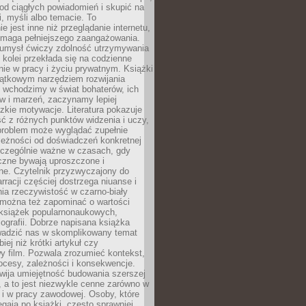
od ciągłych powiadomień i skupić na
ii, myśli albo temacie. To
e jest inne niż przeglądanie internetu,
maga pełniejszego zaangażowania.
 umysł ćwiczy zdolność utrzymywania
z kolei przekłada się na codzienne
ie w pracy i życiu prywatnym. Książki
jątkowym narzędziem rozwijania
 wchodzimy w świat bohaterów, ich
ów i marzeń, zaczynamy lepiej
zkie motywacje. Literatura pokazuje
ć z różnych punktów widzenia i uczy,
problem może wyglądać zupełnie
leżności od doświadczeń konkretnej
zczególnie ważne w czasach, gdy
czne bywają uproszczone i
ne. Czytelnik przyzwyczajony do
rracji częściej dostrzega niuanse i
nia rzeczywistość w czarno-biały
 można też zapominać o wartości
książek popularnonaukowych,
biografii. Dobrze napisana książka
owadzić nas w skomplikowany temat
iej niż krótki artykuł czy
y film. Pozwala zrozumieć kontekst,
ocesy, zależności i konsekwencje.
wija umiejętność budowania szerszej
 a to jest niezwykle cenne zarówno w
k i w pracy zawodowej. Osoby, które
ięgają po książki, często sprawniej