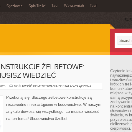
m
Tagi
Wawrzyniak
Tagi
Sędziowie
Spis Treści
SUB
NSTRUKCJE ŻELBETOWE:
Czytanie ksi
USISZ WIEDZIEĆ
najważniejsz
i wrażliwośc
krótkich tre
NIEZAWODNE
2025
MOŻLIWOŚĆ KOMENTOWANIA
ZOSTAŁA WYŁĄCZONA
komunikatów
KONSTRUKCJE
ŻELBETOWE:
miejsce w ży
WSZYSTKO,
Przekonaj się, dlaczego żelbetowe konstrukcje są
samą przyje
CO
zdobywania i
MUSISZ
niezawodne i niezastąpione w budownictwie. W naszym
WIEDZIEĆ
na koncentr
słownictwa i
artykule dowiesz się wszystkiego, co musisz wiedzieć
świecie, w k
na ten temat! #budownictwo #żelbet
przyspieszać
nielicznych 
cierpliwości