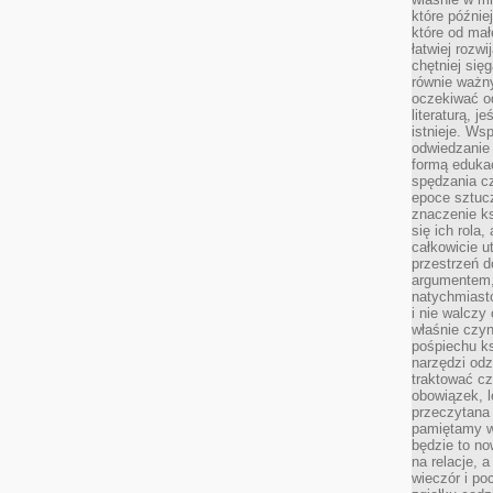
które późnie
które od ma
łatwiej rozwi
chętniej się
równie ważny
oczekiwać o
literaturą, j
istnieje. Ws
odwiedzanie 
formą eduka
spędzania c
epoce sztuczn
znaczenie k
się ich rola,
całkowicie u
przestrzeń 
argumentem,
natychmiasto
i nie walcz
właśnie czyn
pośpiechu k
narzędzi odz
traktować cz
obowiązek, l
przeczytana 
pamiętamy w
będzie to n
na relacje, 
wieczór i po