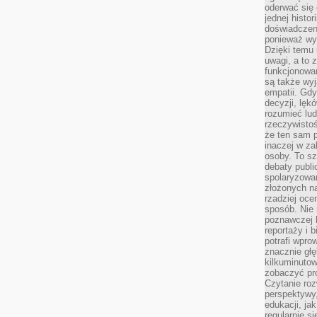
oderwać się 
jednej histor
doświadczeni
ponieważ wy
Dzięki temu
uwagi, a to 
funkcjonowan
są także wy
empatii. Gdy
decyzji, lęk
rozumieć lud
rzeczywistoś
że ten sam 
inaczej w za
osoby. To s
debaty publi
spolaryzowa
złożonych na
rzadziej oce
sposób. Nie
poznawczej 
reportaży i 
potrafi wpr
znacznie głęb
kilkuminutow
zobaczyć pr
Czytanie roz
perspektywy,
edukacji, ja
regularnie s