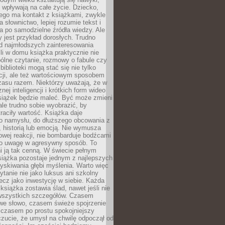
j wpływają na całe życie. Dziecko,
łego ma kontakt z książkami, zwykle
ja słownictwo, lepiej rozumie tekst i
ga po samodzielne źródła wiedzy. Ale
 jest przykład dorosłych. Trudno
d najmłodszych zainteresowania
eśli w domu książka praktycznie nie
pólne czytanie, rozmowy o fabule czy
biblioteki mogą stać się nie tylko
cji, ale też wartościowym sposobem
zasu razem. Niektórzy uważają, że w
ej inteligencji i krótkich form wideo
siążek będzie maleć. Być może zmieni
 ale trudno sobie wyobrazić, by
traciły wartość. Książka daje
do namysłu, do dłuższego obcowania z
 historią lub emocją. Nie wymusza
wej reakcji, nie bombarduje bodźcami
y o uwagę w agresywny sposób. To
i ją tak cenną. W świecie pełnym
siążka pozostaje jednym z najlepszych
yskiwania głębi myślenia. Warto więc
ytanie nie jako luksus ani szkolny
ecz jako inwestycję w siebie. Każda
książka zostawia ślad, nawet jeśli nie
szystkich szczegółów. Czasem
owe słowo, czasem świeże spojrzenie
a czasem po prostu spokojniejszy
czucie, że umysł na chwilę odpoczął od