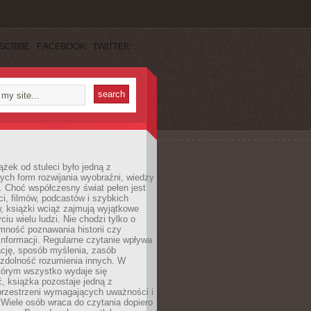
SCRIBE
FACEBOOK
TWITTER
ążek od stuleci było jedną z
ych form rozwijania wyobraźni, wiedzy
i. Choć współczesny świat pełen jest
ści, filmów, podcastów i szybkich
, książki wciąż zajmują wyjątkowe
ciu wielu ludzi. Nie chodzi tylko o
mność poznawania historii czy
nformacji. Regularne czytanie wpływa
ację, sposób myślenia, zasób
 zdolność rozumienia innych. W
tórym wszystko wydaje się
, książka pozostaje jedną z
przestrzeni wymagających uważności i
. Wiele osób wraca do czytania dopiero