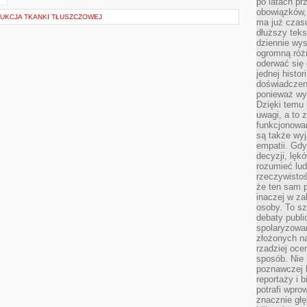
po latach p
obowiązków,
DUKCJA TKANKI TŁUSZCZOWEJ
ma już czas
dłuższy tek
dziennie wy
ogromną róż
oderwać się 
jednej histor
doświadczeni
ponieważ wy
Dzięki temu
uwagi, a to 
funkcjonowan
są także wy
empatii. Gdy
decyzji, lęk
rozumieć lud
rzeczywistoś
że ten sam 
inaczej w za
osoby. To s
debaty publi
spolaryzowa
złożonych na
rzadziej oce
sposób. Nie
poznawczej 
reportaży i 
potrafi wpr
znacznie głęb