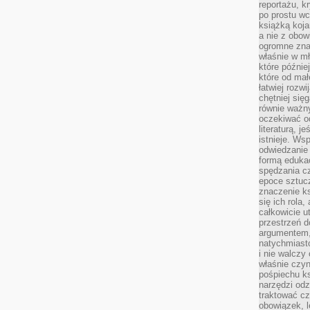
reportażu, k
po prostu wc
książką koja
a nie z obo
ogromne znac
właśnie w mł
które późnie
które od ma
łatwiej rozwi
chętniej się
równie ważny
oczekiwać o
literaturą, j
istnieje. Ws
odwiedzanie 
formą eduka
spędzania c
epoce sztuczn
znaczenie k
się ich rola,
całkowicie u
przestrzeń 
argumentem,
natychmiasto
i nie walcz
właśnie czyn
pośpiechu k
narzędzi odz
traktować cz
obowiązek, l