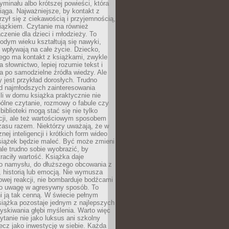
ryminału albo krótszej powieści, która
iąga. Najważniejsze, by kontakt z
rzył się z ciekawością i przyjemnością,
wiązkiem. Czytanie ma również
zenie dla dzieci i młodzieży. To
odym wieku kształtują się nawyki,
j wpływają na całe życie. Dziecko,
łego ma kontakt z książkami, zwykle
ja słownictwo, lepiej rozumie tekst i
ga po samodzielne źródła wiedzy. Ale
 jest przykład dorosłych. Trudno
d najmłodszych zainteresowania
eśli w domu książka praktycznie nie
pólne czytanie, rozmowy o fabule czy
biblioteki mogą stać się nie tylko
cji, ale też wartościowym sposobem
zasu razem. Niektórzy uważają, że w
ej inteligencji i krótkich form wideo
siążek będzie maleć. Być może zmieni
 ale trudno sobie wyobrazić, by
traciły wartość. Książka daje
do namysłu, do dłuższego obcowania z
 historią lub emocją. Nie wymusza
wej reakcji, nie bombarduje bodźcami
y o uwagę w agresywny sposób. To
i ją tak cenną. W świecie pełnym
siążka pozostaje jednym z najlepszych
yskiwania głębi myślenia. Warto więc
ytanie nie jako luksus ani szkolny
ecz jako inwestycję w siebie. Każda