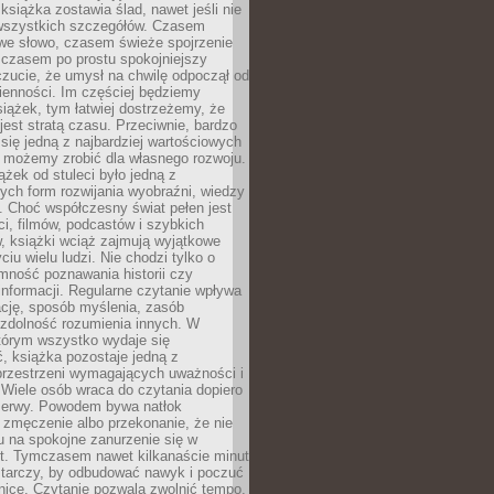
książka zostawia ślad, nawet jeśli nie
szystkich szczegółów. Czasem
owe słowo, czasem świeże spojrzenie
a czasem po prostu spokojniejszy
czucie, że umysł na chwilę odpoczął od
ienności. Im częściej będziemy
iążek, tym łatwiej dostrzeżemy, że
 jest stratą czasu. Przeciwnie, bardzo
 się jedną z najbardziej wartościowych
e możemy zrobić dla własnego rozwoju.
ążek od stuleci było jedną z
ych form rozwijania wyobraźni, wiedzy
i. Choć współczesny świat pełen jest
ści, filmów, podcastów i szybkich
, książki wciąż zajmują wyjątkowe
ciu wielu ludzi. Nie chodzi tylko o
mność poznawania historii czy
nformacji. Regularne czytanie wpływa
ację, sposób myślenia, zasób
 zdolność rozumienia innych. W
tórym wszystko wydaje się
, książka pozostaje jedną z
przestrzeni wymagających uważności i
. Wiele osób wraca do czytania dopiero
rzerwy. Powodem bywa natłok
 zmęczenie albo przekonanie, że nie
u na spokojne zanurzenie się w
st. Tymczasem nawet kilkanaście minut
starczy, by odbudować nawyk i poczuć
nicę. Czytanie pozwala zwolnić tempo,