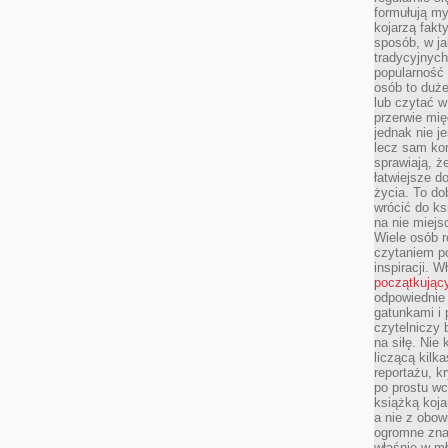
formułują myś
kojarzą fakt
sposób, w ja
tradycyjnyc
popularność 
osób to duż
lub czytać 
przerwie mi
jednak nie j
lecz sam kon
sprawiają, że
łatwiejsze 
życia. To do
wrócić do ks
na nie miej
Wiele osób 
czytaniem p
inspiracji. 
początkując
odpowiednie 
gatunkami i 
czytelniczy 
na siłę. Nie
liczącą kilk
reportażu, k
po prostu wc
książką koja
a nie z obo
ogromne znac
właśnie w mł