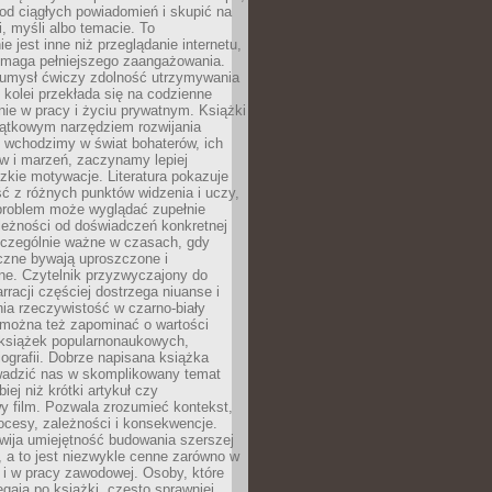
od ciągłych powiadomień i skupić na
ii, myśli albo temacie. To
e jest inne niż przeglądanie internetu,
maga pełniejszego zaangażowania.
 umysł ćwiczy zdolność utrzymywania
z kolei przekłada się na codzienne
ie w pracy i życiu prywatnym. Książki
jątkowym narzędziem rozwijania
 wchodzimy w świat bohaterów, ich
ów i marzeń, zaczynamy lepiej
zkie motywacje. Literatura pokazuje
ć z różnych punktów widzenia i uczy,
problem może wyglądać zupełnie
leżności od doświadczeń konkretnej
zczególnie ważne w czasach, gdy
czne bywają uproszczone i
ne. Czytelnik przyzwyczajony do
rracji częściej dostrzega niuanse i
nia rzeczywistość w czarno-biały
 można też zapominać o wartości
książek popularnonaukowych,
biografii. Dobrze napisana książka
owadzić nas w skomplikowany temat
iej niż krótki artykuł czy
y film. Pozwala zrozumieć kontekst,
ocesy, zależności i konsekwencje.
wija umiejętność budowania szerszej
 a to jest niezwykle cenne zarówno w
k i w pracy zawodowej. Osoby, które
ięgają po książki, często sprawniej