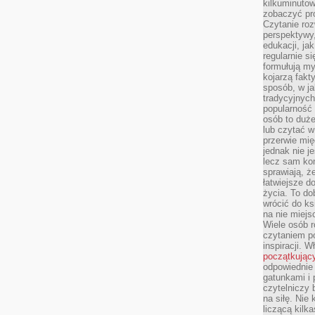
kilkuminutow
zobaczyć pr
Czytanie roz
perspektywy,
edukacji, ja
regularnie s
formułują myś
kojarzą fakt
sposób, w ja
tradycyjnyc
popularność 
osób to duż
lub czytać 
przerwie mi
jednak nie j
lecz sam kon
sprawiają, że
łatwiejsze 
życia. To do
wrócić do ks
na nie miej
Wiele osób 
czytaniem p
inspiracji. 
początkując
odpowiednie 
gatunkami i 
czytelniczy 
na siłę. Nie
liczącą kilk