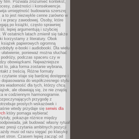
y film. Pozwala zrozumieć kontekst,
ocesy, zależności i konsekwencje.
wija umiejętność budowania szerszej
 a to jest niezwykle cenne zarówno w
k i w pracy zawodowej. Osoby, które
ięgają po książki, często sprawniej
li, lepiej argumentują i szybciej
y. W ostatnich latach zmienił się także
ki korzystamy z literatury. Obok
h książek papierowych ogromną
zdobyły e-booki i audiobooki. Dla wielu
e ułatwienie, ponieważ można słuchać
w podróży, podczas spaceru czy w
ędzy obowiązkami. Najważniejsze
est to, jaka forma zostanie wybrana,
takt z treścią. Różne formaty
 czytanie staje się bardziej dostępne i
do dopasowania do współczesnego stylu
bra wiadomość dla tych, którzy chcą
iążek, ale obawiają się, że nie znajdą
sca w codziennym harmonogramie.
rozpoczynających przygodę z
otrzebuje prostych wskazówek i
Właśnie wtedy przydaje się
serwis dla
ych
który pomaga wybierać
tytuły, pokazuje różnice między
podpowiada, jak budować własny rytuał
bez presji czytania ambitnych pozycji
 każdy musi od razu sięgać po klasykę
aset stron. Czasem lepiej zacząć od