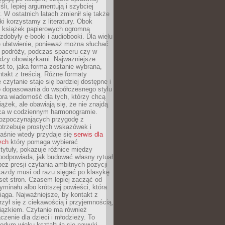
li, lepiej argumentują i szybciej
y. W ostatnich latach zmienił się także
ki korzystamy z literatury. Obok
h książek papierowych ogromną
zdobyły e-booki i audiobooki. Dla wielu
e ułatwienie, ponieważ można słuchać
w podróży, podczas spaceru czy w
ędzy obowiązkami. Najważniejsze
est to, jaka forma zostanie wybrana,
takt z treścią. Różne formaty
 czytanie staje się bardziej dostępne i
do dopasowania do współczesnego stylu
bra wiadomość dla tych, którzy chcą
iążek, ale obawiają się, że nie znajdą
sca w codziennym harmonogramie.
rozpoczynających przygodę z
otrzebuje prostych wskazówek i
Właśnie wtedy przydaje się
serwis dla
ych
który pomaga wybierać
tytuły, pokazuje różnice między
podpowiada, jak budować własny rytuał
bez presji czytania ambitnych pozycji
 każdy musi od razu sięgać po klasykę
aset stron. Czasem lepiej zacząć od
ryminału albo krótszej powieści, która
iąga. Najważniejsze, by kontakt z
rzył się z ciekawością i przyjemnością,
wiązkiem. Czytanie ma również
zenie dla dzieci i młodzieży. To
odym wieku kształtują się nawyki,