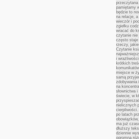
przeczytana 
pamiętamy w
będzie to n
na relacje, 
wieczór i po
zgiełku codz
wracać do ks
czytanie nie
często staje
rzeczy, jaki
Czytanie ksi
najważniejsz
i wrażliwośc
krótkich tre
komunikatów
miejsce w ży
samą przyje
zdobywania i
na koncentr
słownictwa i
świecie, w k
przyspieszać
nielicznych 
cierpliwości
po latach p
obowiązków,
ma już czas
dłuższy tek
dziennie wy
ogromną róż