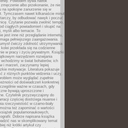
rzerwy. Powodem bywa natłok
 zmęczenie albo przekonanie, że nie
u na spokojne zanurzenie się w
st. Tymczasem nawet kilkanaście minut
starczy, by odbudować nawyk i poczuć
nicę. Czytanie pozwala zwolnić tempo,
od ciągłych powiadomień i skupić na
ii, myśli albo temacie. To
e jest inne niż przeglądanie internetu,
maga pełniejszego zaangażowania.
 umysł ćwiczy zdolność utrzymywania
z kolei przekłada się na codzienne
ie w pracy i życiu prywatnym. Książki
jątkowym narzędziem rozwijania
 wchodzimy w świat bohaterów, ich
ów i marzeń, zaczynamy lepiej
zkie motywacje. Literatura pokazuje
ć z różnych punktów widzenia i uczy,
problem może wyglądać zupełnie
leżności od doświadczeń konkretnej
zczególnie ważne w czasach, gdy
czne bywają uproszczone i
ne. Czytelnik przyzwyczajony do
rracji częściej dostrzega niuanse i
nia rzeczywistość w czarno-biały
 można też zapominać o wartości
książek popularnonaukowych,
biografii. Dobrze napisana książka
owadzić nas w skomplikowany temat
iej niż krótki artykuł czy