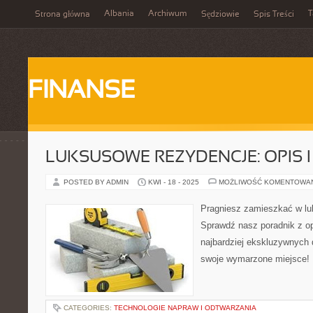
Albania
Archiwum
T
Strona główna
Sędziowie
Spis Treści
FINANSE
LUKSUSOWE REZYDENCJE: OPIS 
POSTED BY ADMIN
KWI - 18 - 2025
MOŻLIWOŚĆ KOMENTOWA
Pragniesz zamieszkać w lu
Sprawdź nasz poradnik z op
najbardziej ekskluzywnych
swoje wymarzone miejsce!
CATEGORIES:
TECHNOLOGIE NAPRAW I ODTWARZANIA