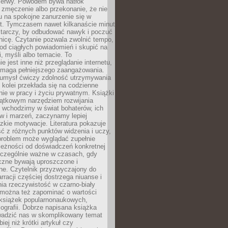
rzerwy. Powodem bywa natłok
 zmęczenie albo przekonanie, że nie
u na spokojne zanurzenie się w
st. Tymczasem nawet kilkanaście minut
starczy, by odbudować nawyk i poczuć
nicę. Czytanie pozwala zwolnić tempo,
od ciągłych powiadomień i skupić na
ii, myśli albo temacie. To
e jest inne niż przeglądanie internetu,
maga pełniejszego zaangażowania.
 umysł ćwiczy zdolność utrzymywania
z kolei przekłada się na codzienne
ie w pracy i życiu prywatnym. Książki
jątkowym narzędziem rozwijania
 wchodzimy w świat bohaterów, ich
ów i marzeń, zaczynamy lepiej
zkie motywacje. Literatura pokazuje
ć z różnych punktów widzenia i uczy,
problem może wyglądać zupełnie
leżności od doświadczeń konkretnej
zczególnie ważne w czasach, gdy
czne bywają uproszczone i
ne. Czytelnik przyzwyczajony do
rracji częściej dostrzega niuanse i
nia rzeczywistość w czarno-biały
 można też zapominać o wartości
książek popularnonaukowych,
biografii. Dobrze napisana książka
owadzić nas w skomplikowany temat
iej niż krótki artykuł czy