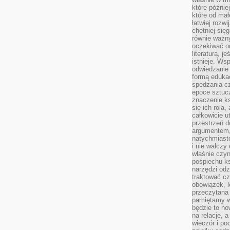
które późnie
które od ma
łatwiej rozwi
chętniej się
równie ważny
oczekiwać o
literaturą, j
istnieje. Ws
odwiedzanie 
formą eduka
spędzania c
epoce sztuczn
znaczenie k
się ich rola,
całkowicie u
przestrzeń 
argumentem,
natychmiasto
i nie walcz
właśnie czyn
pośpiechu k
narzędzi odz
traktować cz
obowiązek, l
przeczytana 
pamiętamy w
będzie to n
na relacje, 
wieczór i po