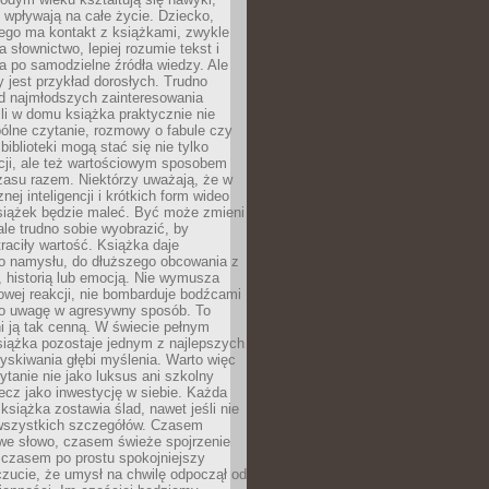
j wpływają na całe życie. Dziecko,
łego ma kontakt z książkami, zwykle
ja słownictwo, lepiej rozumie tekst i
ga po samodzielne źródła wiedzy. Ale
 jest przykład dorosłych. Trudno
d najmłodszych zainteresowania
eśli w domu książka praktycznie nie
pólne czytanie, rozmowy o fabule czy
biblioteki mogą stać się nie tylko
cji, ale też wartościowym sposobem
zasu razem. Niektórzy uważają, że w
ej inteligencji i krótkich form wideo
siążek będzie maleć. Być może zmieni
 ale trudno sobie wyobrazić, by
traciły wartość. Książka daje
do namysłu, do dłuższego obcowania z
 historią lub emocją. Nie wymusza
wej reakcji, nie bombarduje bodźcami
y o uwagę w agresywny sposób. To
i ją tak cenną. W świecie pełnym
siążka pozostaje jednym z najlepszych
yskiwania głębi myślenia. Warto więc
ytanie nie jako luksus ani szkolny
ecz jako inwestycję w siebie. Każda
książka zostawia ślad, nawet jeśli nie
szystkich szczegółów. Czasem
owe słowo, czasem świeże spojrzenie
a czasem po prostu spokojniejszy
czucie, że umysł na chwilę odpoczął od