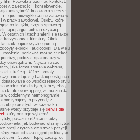
y film. Pozwala zrozumieć kontekst,
ocesy, zależności i konsekwencje.
wija umiejętność budowania szerszej
 a to jest niezwykle cenne zarówno w
k i w pracy zawodowej. Osoby, które
ięgają po książki, często sprawniej
li, lepiej argumentują i szybciej
y. W ostatnich latach zmienił się także
ki korzystamy z literatury. Obok
h książek papierowych ogromną
zdobyły e-booki i audiobooki. Dla wielu
e ułatwienie, ponieważ można słuchać
w podróży, podczas spaceru czy w
ędzy obowiązkami. Najważniejsze
est to, jaka forma zostanie wybrana,
takt z treścią. Różne formaty
 czytanie staje się bardziej dostępne i
do dopasowania do współczesnego stylu
bra wiadomość dla tych, którzy chcą
iążek, ale obawiają się, że nie znajdą
sca w codziennym harmonogramie.
rozpoczynających przygodę z
otrzebuje prostych wskazówek i
Właśnie wtedy przydaje się
serwis dla
ych
który pomaga wybierać
tytuły, pokazuje różnice między
podpowiada, jak budować własny rytuał
bez presji czytania ambitnych pozycji
 każdy musi od razu sięgać po klasykę
aset stron. Czasem lepiej zacząć od