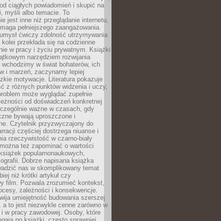
od ciągłych powiadomień i skupić na
ii, myśli albo temacie. To
e jest inne niż przeglądanie internetu,
maga pełniejszego zaangażowania.
 umysł ćwiczy zdolność utrzymywania
z kolei przekłada się na codzienne
ie w pracy i życiu prywatnym. Książki
jątkowym narzędziem rozwijania
 wchodzimy w świat bohaterów, ich
ów i marzeń, zaczynamy lepiej
zkie motywacje. Literatura pokazuje
ć z różnych punktów widzenia i uczy,
problem może wyglądać zupełnie
leżności od doświadczeń konkretnej
zczególnie ważne w czasach, gdy
czne bywają uproszczone i
ne. Czytelnik przyzwyczajony do
rracji częściej dostrzega niuanse i
nia rzeczywistość w czarno-biały
 można też zapominać o wartości
książek popularnonaukowych,
biografii. Dobrze napisana książka
owadzić nas w skomplikowany temat
iej niż krótki artykuł czy
y film. Pozwala zrozumieć kontekst,
ocesy, zależności i konsekwencje.
wija umiejętność budowania szerszej
 a to jest niezwykle cenne zarówno w
k i w pracy zawodowej. Osoby, które
ięgają po książki, często sprawniej