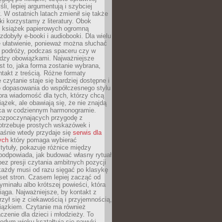
li, lepiej argumentują i szybciej
y. W ostatnich latach zmienił się także
ki korzystamy z literatury. Obok
h książek papierowych ogromną
zdobyły e-booki i audiobooki. Dla wielu
e ułatwienie, ponieważ można słuchać
w podróży, podczas spaceru czy w
ędzy obowiązkami. Najważniejsze
est to, jaka forma zostanie wybrana,
takt z treścią. Różne formaty
 czytanie staje się bardziej dostępne i
do dopasowania do współczesnego stylu
bra wiadomość dla tych, którzy chcą
iążek, ale obawiają się, że nie znajdą
sca w codziennym harmonogramie.
rozpoczynających przygodę z
otrzebuje prostych wskazówek i
Właśnie wtedy przydaje się
serwis dla
ych
który pomaga wybierać
tytuły, pokazuje różnice między
podpowiada, jak budować własny rytuał
bez presji czytania ambitnych pozycji
 każdy musi od razu sięgać po klasykę
aset stron. Czasem lepiej zacząć od
ryminału albo krótszej powieści, która
iąga. Najważniejsze, by kontakt z
rzył się z ciekawością i przyjemnością,
wiązkiem. Czytanie ma również
zenie dla dzieci i młodzieży. To
odym wieku kształtują się nawyki,