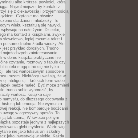
ryminału albo krótszej powieści, która
iąga. Najważniejsze, by kontakt z
rzył się z ciekawością i przyjemnością,
wiązkiem. Czytanie ma również
zenie dla dzieci i młodzieży. To
odym wieku kształtują się nawyki,
j wpływają na całe życie. Dziecko,
łego ma kontakt z książkami, zwykle
ja słownictwo, lepiej rozumie tekst i
ga po samodzielne źródła wiedzy. Ale
 jest przykład dorosłych. Trudno
d najmłodszych zainteresowania
eśli w domu książka praktycznie nie
pólne czytanie, rozmowy o fabule czy
biblioteki mogą stać się nie tylko
cji, ale też wartościowym sposobem
zasu razem. Niektórzy uważają, że w
ej inteligencji i krótkich form wideo
siążek będzie maleć. Być może zmieni
 ale trudno sobie wyobrazić, by
traciły wartość. Książka daje
do namysłu, do dłuższego obcowania z
 historią lub emocją. Nie wymusza
wej reakcji, nie bombarduje bodźcami
y o uwagę w agresywny sposób. To
i ją tak cenną. W świecie pełnym
siążka pozostaje jednym z najlepszych
yskiwania głębi myślenia. Warto więc
ytanie nie jako luksus ani szkolny
ecz jako inwestycję w siebie. Każda