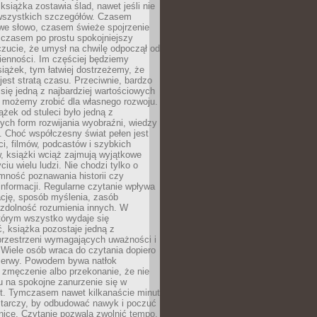
książka zostawia ślad, nawet jeśli nie
szystkich szczegółów. Czasem
owe słowo, czasem świeże spojrzenie
a czasem po prostu spokojniejszy
czucie, że umysł na chwilę odpoczął od
ienności. Im częściej będziemy
iążek, tym łatwiej dostrzeżemy, że
 jest stratą czasu. Przeciwnie, bardzo
 się jedną z najbardziej wartościowych
e możemy zrobić dla własnego rozwoju.
ążek od stuleci było jedną z
ych form rozwijania wyobraźni, wiedzy
i. Choć współczesny świat pełen jest
ści, filmów, podcastów i szybkich
, książki wciąż zajmują wyjątkowe
ciu wielu ludzi. Nie chodzi tylko o
mność poznawania historii czy
nformacji. Regularne czytanie wpływa
ację, sposób myślenia, zasób
 zdolność rozumienia innych. W
tórym wszystko wydaje się
, książka pozostaje jedną z
przestrzeni wymagających uważności i
. Wiele osób wraca do czytania dopiero
rzerwy. Powodem bywa natłok
 zmęczenie albo przekonanie, że nie
u na spokojne zanurzenie się w
st. Tymczasem nawet kilkanaście minut
starczy, by odbudować nawyk i poczuć
nicę. Czytanie pozwala zwolnić tempo,