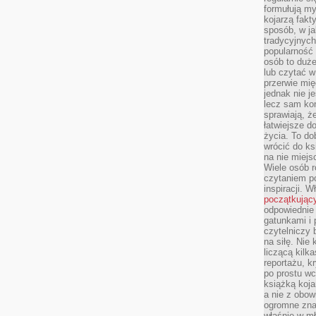
formułują myś
kojarzą fakt
sposób, w ja
tradycyjnyc
popularność 
osób to duż
lub czytać 
przerwie mi
jednak nie j
lecz sam kon
sprawiają, że
łatwiejsze 
życia. To do
wrócić do ks
na nie miej
Wiele osób 
czytaniem p
inspiracji. 
początkując
odpowiednie 
gatunkami i 
czytelniczy 
na siłę. Nie
liczącą kilk
reportażu, k
po prostu wc
książką koja
a nie z obo
ogromne znac
właśnie w mł