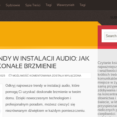
m
Tagi
Wawrzyniak
Tagi
Sędziowie
Spis Treści
SUB
DY W INSTALACJI AUDIO: JAK
Czytanie ksi
ONAŁE BRZMIENIE
najważniejsz
i wrażliwośc
krótkich tre
NAJNOWSZE
 2025
MOŻLIWOŚĆ KOMENTOWANIA
ZOSTAŁA WYŁĄCZONA
komunikatów
TRENDY
W
miejsce w ży
INSTALACJI
Odkryj najnowsze trendy w instalacji audio, które
samą przyje
AUDIO:
JAK
zdobywania i
pomogą Ci uzyskać doskonałe brzmienie w twoim
STWORZYĆ
na koncentr
DOSKONAŁE
domu. Dzięki nowoczesnym technologiom i
słownictwa i
BRZMIENIE
świecie, w k
profesjonalnym poradom, możesz cieszyć się
przyspieszać
nielicznych 
niezrównanym dźwiękiem w każdym pomieszczeniu.
cierpliwości