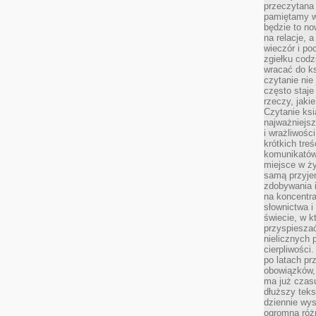
przeczytana 
pamiętamy w
będzie to n
na relacje, 
wieczór i po
zgiełku codz
wracać do ks
czytanie nie
często staje
rzeczy, jaki
Czytanie ksi
najważniejsz
i wrażliwośc
krótkich tre
komunikatów
miejsce w ży
samą przyje
zdobywania i
na koncentr
słownictwa i
świecie, w k
przyspieszać
nielicznych 
cierpliwości
po latach p
obowiązków,
ma już czas
dłuższy tek
dziennie wy
ogromną róż