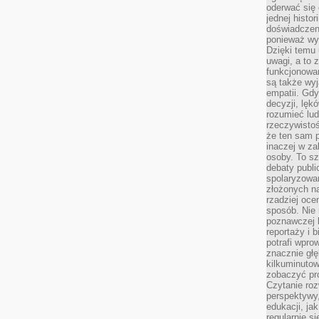
oderwać się 
jednej histor
doświadczeni
ponieważ wy
Dzięki temu
uwagi, a to 
funkcjonowan
są także wy
empatii. Gdy
decyzji, lęk
rozumieć lud
rzeczywistoś
że ten sam 
inaczej w za
osoby. To s
debaty publi
spolaryzowa
złożonych na
rzadziej oce
sposób. Nie
poznawczej 
reportaży i 
potrafi wpr
znacznie głęb
kilkuminutow
zobaczyć pr
Czytanie roz
perspektywy,
edukacji, ja
regularnie s