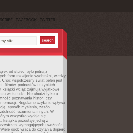
SCRIBE
FACEBOOK
TWITTER
ążek od stuleci było jedną z
ych form rozwijania wyobraźni, wiedzy
i. Choć współczesny świat pełen jest
ści, filmów, podcastów i szybkich
, książki wciąż zajmują wyjątkowe
ciu wielu ludzi. Nie chodzi tylko o
mność poznawania historii czy
nformacji. Regularne czytanie wpływa
ację, sposób myślenia, zasób
 zdolność rozumienia innych. W
tórym wszystko wydaje się
, książka pozostaje jedną z
przestrzeni wymagających uważności i
. Wiele osób wraca do czytania dopiero