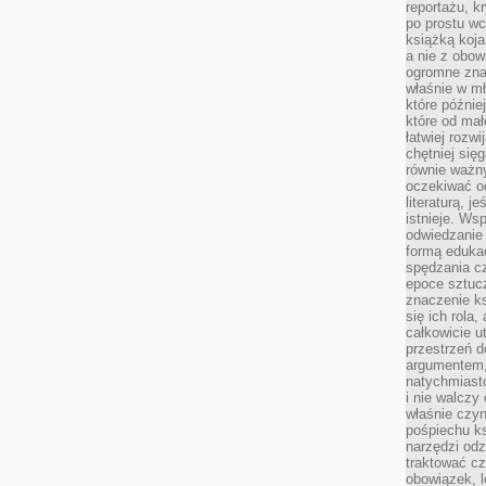
reportażu, k
po prostu wc
książką koja
a nie z obo
ogromne znac
właśnie w mł
które późnie
które od ma
łatwiej rozwi
chętniej się
równie ważny
oczekiwać o
literaturą, j
istnieje. Ws
odwiedzanie 
formą eduka
spędzania c
epoce sztuczn
znaczenie k
się ich rola,
całkowicie u
przestrzeń 
argumentem,
natychmiasto
i nie walcz
właśnie czyn
pośpiechu k
narzędzi odz
traktować cz
obowiązek, l