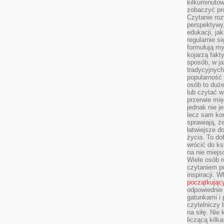
kilkuminutow
zobaczyć pr
Czytanie roz
perspektywy,
edukacji, ja
regularnie s
formułują myś
kojarzą fakt
sposób, w ja
tradycyjnyc
popularność 
osób to duż
lub czytać 
przerwie mi
jednak nie j
lecz sam kon
sprawiają, że
łatwiejsze 
życia. To do
wrócić do ks
na nie miej
Wiele osób 
czytaniem p
inspiracji. 
początkując
odpowiednie 
gatunkami i 
czytelniczy 
na siłę. Nie
liczącą kilk