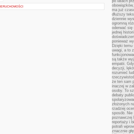
po latach p
obowiązków,
NIERUCHOMOŚCI
ma już czas
dłuższy tek
dziennie wy
ogromną róż
oderwać się 
jednej histor
doświadczeni
ponieważ wy
Dzięki temu
uwagi, a to 
funkcjonowan
są także wy
empatii. Gdy
decyzji, lęk
rozumieć lud
rzeczywistoś
że ten sam 
inaczej w za
osoby. To s
debaty publi
spolaryzowa
złożonych na
rzadziej oce
sposób. Nie
poznawczej 
reportaży i 
potrafi wpr
znacznie głęb