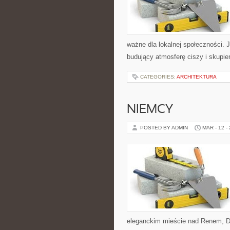
ważne dla lokalnej społeczności. 
budujący atmosferę ciszy i skupi
CATEGORIES:
ARCHITEKTURA
NIEMCY
POSTED BY ADMIN
MAR - 12 -
eleganckim mieście nad Renem, Dr