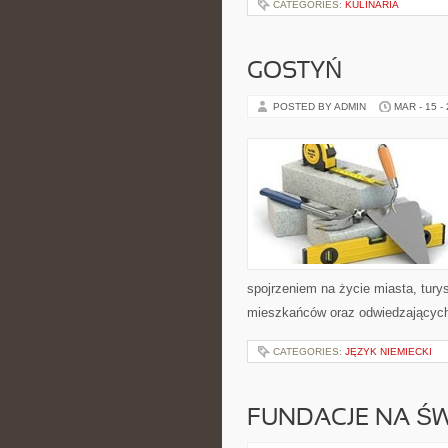
CATEGORIES:
KULINARIA
GOSTYŃ
POSTED BY ADMIN
MAR - 15 -
spojrzeniem na życie miasta, turys
mieszkańców oraz odwiedzających. 
CATEGORIES:
JĘZYK NIEMIECKI
FUNDACJE NA ŚW