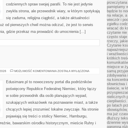
przeczytana 
codziennych spraw swojej parafii. To nie jest jedynie
pamiętamy w
zwykła strona, ale przewodnik wiary, w którym spotykają
będzie to n
na relacje, 
się zaduma, religijna ciągłość, a także aktualności
wieczór i po
zgiełku codz
Już od pierwszych chwil można odczuć, że jest to serwis
wracać do ks
enia, gdzie przekaz ma prowadzić do umocnienia […]
czytanie nie
często staje
rzeczy, jaki
Czytanie ksi
najważniejsz
i wrażliwośc
krótkich tre
komunikatów
miejsce w ży
samą przyje
NIEMCY
 2026
MOŻLIWOŚĆ KOMENTOWANIA
ZOSTAŁA WYŁĄCZONA
zdobywania i
na koncentr
Edusimare.pl to nowoczesny portal dla podróżników
słownictwa i
świecie, w k
poświęcony Republice Federalnej Niemiec, który łączy
przyspieszać
w sobie przewodnik dla osób planujących wypad,
nielicznych 
cierpliwości
szukających wskazówek na poznawanie miast, a także
po latach p
chcących lepiej zrozumieć lokalne zwyczaje. Na stronie
obowiązków,
ma już czas
pojawiają się treści o stolicy Niemiec, Hamburgu,
dłuższy tek
dziennie wy
eźnie, bawarskim ośrodku historycznym, mieście Ruhry i
ogromną róż