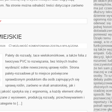
po latach p
obowiązków,
nym. Na stronie można odnaleźć treści dotyczące zarówno
ma już czas
dłuższy tek
dziennie wy
ogromną róż
Y
oderwać się 
jednej histor
doświadczeni
ponieważ wy
IEJSKIE
Dzięki temu
uwagi, a to 
funkcjonowan
OGRODNICTWO
 2026
MOŻLIWOŚĆ KOMENTOWANIA
ZOSTAŁA WYŁĄCZONA
MIEJSKIE
są także wy
empatii. Gdy
Palety do rozsady, tace wielokomórkowe, a także folia z
decyzji, lęk
rozumieć lud
tworzywa PVC to rozwiązania, bez których trudno
rzeczywistoś
wyobrazić sobie nowoczesną uprawę roślin. Strona
że ten sam 
inaczej w za
palety-rozsadowe.pl to miejsce poświęcone
osoby. To s
sprawdzonym produktom dla osób zajmujących się
debaty publi
spolaryzowa
uprawą roślin, zarówno w skali amatorskiej, jak i
złożonych na
rzadziej oce
j jakość spotyka się z ergonomią, a każdy element oferty
sposób. Nie
ązane z wysiewem, produkcją rozsady, przechowywaniem i
poznawczej 
reportaży i 
ategorie to […]
potrafi wpr
znacznie głęb