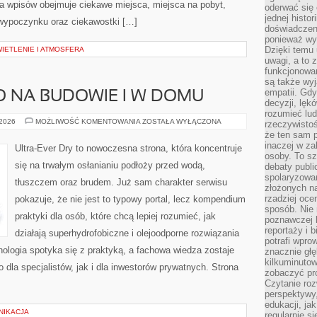
ka wpisów obejmuje ciekawe miejsca, miejsca na pobyt,
oderwać się 
jednej histor
a wypoczynku oraz ciekawostki […]
doświadczeni
ponieważ wy
Dzięki temu
IETLENIE I ATMOSFERA
uwagi, a to 
funkcjonowan
są także wy
empatii. Gdy
O NA BUDOWIE I W DOMU
decyzji, lęk
rozumieć lud
BEZPIECZEŃSTWO
 2026
MOŻLIWOŚĆ KOMENTOWANIA
ZOSTAŁA WYŁĄCZONA
rzeczywistoś
NA
że ten sam 
BUDOWIE
I
inaczej w za
Ultra-Ever Dry to nowoczesna strona, która koncentruje
W
osoby. To s
DOMU
się na trwałym osłanianiu podłoży przed wodą,
debaty publi
spolaryzowa
tłuszczem oraz brudem. Już sam charakter serwisu
złożonych na
rzadziej oce
pokazuje, że nie jest to typowy portal, lecz kompendium
sposób. Nie
praktyki dla osób, które chcą lepiej rozumieć, jak
poznawczej 
reportaży i 
działają superhydrofobiczne i olejoodporne rozwiązania
potrafi wpr
nologia spotyka się z praktyką, a fachowa wiedza zostaje
znacznie głęb
kilkuminutow
dla specjalistów, jak i dla inwestorów prywatnych. Strona
zobaczyć pr
Czytanie roz
perspektywy,
edukacji, ja
NIKACJA
regularnie s