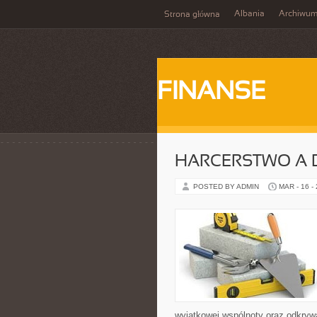
Albania
Archiwu
Strona główna
FINANSE
HARCERSTWO A
POSTED BY ADMIN
MAR - 16 -
wyjątkowej wspólnoty oraz odkrywa