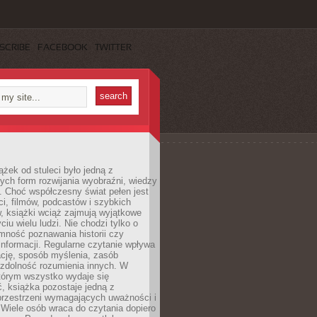
SCRIBE
FACEBOOK
TWITTER
ążek od stuleci było jedną z
ych form rozwijania wyobraźni, wiedzy
i. Choć współczesny świat pełen jest
ści, filmów, podcastów i szybkich
, książki wciąż zajmują wyjątkowe
ciu wielu ludzi. Nie chodzi tylko o
mność poznawania historii czy
nformacji. Regularne czytanie wpływa
ację, sposób myślenia, zasób
 zdolność rozumienia innych. W
tórym wszystko wydaje się
, książka pozostaje jedną z
przestrzeni wymagających uważności i
. Wiele osób wraca do czytania dopiero