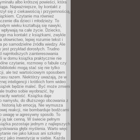
ryminału albo krótszej powieści, która
iąga. Najważniejsze, by kontakt z
rzył się z ciekawością i przyjemnością,
wiązkiem. Czytanie ma również
zenie dla dzieci i młodzieży. To
odym wieku kształtują się nawyki,
j wpływają na całe życie. Dziecko,
łego ma kontakt z książkami, zwykle
ja słownictwo, lepiej rozumie tekst i
ga po samodzielne źródła wiedzy. Ale
 jest przykład dorosłych. Trudno
d najmłodszych zainteresowania
eśli w domu książka praktycznie nie
pólne czytanie, rozmowy o fabule czy
biblioteki mogą stać się nie tylko
cji, ale też wartościowym sposobem
zasu razem. Niektórzy uważają, że w
ej inteligencji i krótkich form wideo
siążek będzie maleć. Być może zmieni
 ale trudno sobie wyobrazić, by
traciły wartość. Książka daje
do namysłu, do dłuższego obcowania z
 historią lub emocją. Nie wymusza
wej reakcji, nie bombarduje bodźcami
y o uwagę w agresywny sposób. To
i ją tak cenną. W świecie pełnym
siążka pozostaje jednym z najlepszych
yskiwania głębi myślenia. Warto więc
ytanie nie jako luksus ani szkolny
ecz jako inwestycję w siebie. Każda