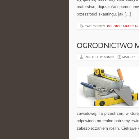
braterstwo, dojrzałość i pomoc in
przeszłości skautingu, jak […]
CATEGORIES:
KOLORY I MATERIAŁ
OGRODNICTWO M
POSTED BY ADMIN
MAR - 16 -
zawodowej. To przestrzeń, w które
odpowiada na realne potrzeby zwi
zabezpieczaniem roślin. Ciekawe k