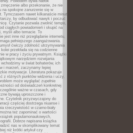
rzerwy. Powodem bywa natłok
 zmęczenie albo przekonanie, że nie
u na spokojne zanurzenie się w
st. Tymczasem nawet kilkanaście minut
starczy, by odbudować nawyk i poczuć
nicę. Czytanie pozwala zwolnić tempo,
od ciągłych powiadomień i skupić na
ii, myśli albo temacie. To
e jest inne niż przeglądanie internetu,
maga pełniejszego zaangażowania.
 umysł ćwiczy zdolność utrzymywania
z kolei przekłada się na codzienne
ie w pracy i życiu prywatnym. Książki
jątkowym narzędziem rozwijania
 wchodzimy w świat bohaterów, ich
ów i marzeń, zaczynamy lepiej
zkie motywacje. Literatura pokazuje
ć z różnych punktów widzenia i uczy,
problem może wyglądać zupełnie
leżności od doświadczeń konkretnej
zczególnie ważne w czasach, gdy
czne bywają uproszczone i
ne. Czytelnik przyzwyczajony do
rracji częściej dostrzega niuanse i
nia rzeczywistość w czarno-biały
 można też zapominać o wartości
książek popularnonaukowych,
biografii. Dobrze napisana książka
owadzić nas w skomplikowany temat
iej niż krótki artykuł czy