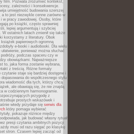
y film. Pozwala zrozumieć kontekst,
ocesy, zależności i konsekwencje.
wija umiejętność budowania szerszej
 a to jest niezwykle cenne zarówno w
k i w pracy zawodowej. Osoby, które
ięgają po książki, często sprawniej
li, lepiej argumentują i szybciej
y. W ostatnich latach zmienił się także
ki korzystamy z literatury. Obok
h książek papierowych ogromną
zdobyły e-booki i audiobooki. Dla wielu
e ułatwienie, ponieważ można słuchać
w podróży, podczas spaceru czy w
ędzy obowiązkami. Najważniejsze
est to, jaka forma zostanie wybrana,
takt z treścią. Różne formaty
 czytanie staje się bardziej dostępne i
do dopasowania do współczesnego stylu
bra wiadomość dla tych, którzy chcą
iążek, ale obawiają się, że nie znajdą
sca w codziennym harmonogramie.
rozpoczynających przygodę z
otrzebuje prostych wskazówek i
Właśnie wtedy przydaje się
serwis dla
ych
który pomaga wybierać
tytuły, pokazuje różnice między
podpowiada, jak budować własny rytuał
bez presji czytania ambitnych pozycji
 każdy musi od razu sięgać po klasykę
aset stron. Czasem lepiej zacząć od