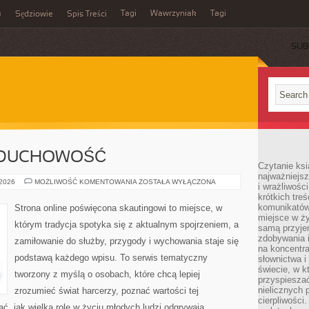
m
Tagi
Wawrzyniak
Tagi
Sędziowie
Spis Treści
SUB
 DUCHOWOŚĆ
Czytanie ksi
najważniejsz
HARCERSTWO
 2026
MOŻLIWOŚĆ KOMENTOWANIA
ZOSTAŁA WYŁĄCZONA
i wrażliwośc
A
krótkich tre
DUCHOWOŚĆ
komunikatów
Strona online poświęcona skautingowi to miejsce, w
miejsce w ży
którym tradycja spotyka się z aktualnym spojrzeniem, a
samą przyje
zdobywania i
zamiłowanie do służby, przygody i wychowania staje się
na koncentr
podstawą każdego wpisu. To serwis tematyczny
słownictwa i
świecie, w k
tworzony z myślą o osobach, które chcą lepiej
przyspieszać
nielicznych 
zrozumieć świat harcerzy, poznać wartości tej
cierpliwości
ć, jak wielką rolę w życiu młodych ludzi odgrywają