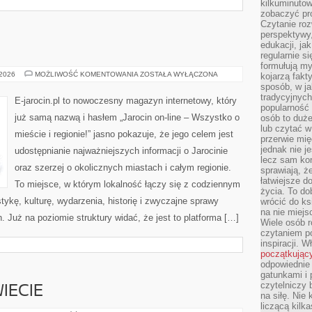
kilkuminutow
zobaczyć pr
Czytanie roz
perspektywy,
edukacji, ja
regularnie s
formułują myś
GOSTYŃ
 2026
MOŻLIWOŚĆ KOMENTOWANIA
ZOSTAŁA WYŁĄCZONA
kojarzą fakt
sposób, w ja
tradycyjnyc
E-jarocin.pl to nowoczesny magazyn internetowy, który
popularność 
już samą nazwą i hasłem „Jarocin on-line – Wszystko o
osób to duż
lub czytać 
mieście i regionie!” jasno pokazuje, że jego celem jest
przerwie mi
jednak nie j
udostępnianie najważniejszych informacji o Jarocinie
lecz sam kon
oraz szerzej o okolicznych miastach i całym regionie.
sprawiają, że
łatwiejsze 
To miejsce, w którym lokalność łączy się z codziennym
życia. To do
tykę, kulturę, wydarzenia, historię i zwyczajne sprawy
wrócić do ks
na nie miej
Już na poziomie struktury widać, że jest to platforma […]
Wiele osób 
czytaniem p
inspiracji. 
początkując
odpowiednie 
gatunkami i 
czytelniczy 
IECIE
na siłę. Nie
liczącą kilk