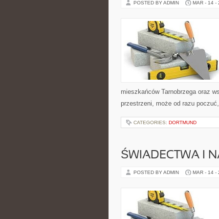
POSTED BY ADMIN
MAR - 14 -
mieszkańców Tarnobrzega oraz wszys
przestrzeni, może od razu poczuć, 
CATEGORIES:
DORTMUND
ŚWIADECTWA I 
POSTED BY ADMIN
MAR - 14 -