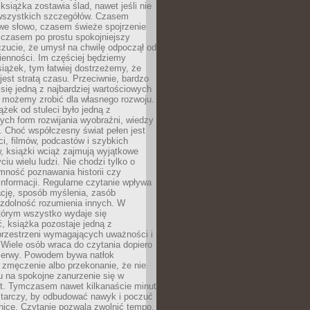
książka zostawia ślad, nawet jeśli nie
szystkich szczegółów. Czasem
owe słowo, czasem świeże spojrzenie
a czasem po prostu spokojniejszy
czucie, że umysł na chwilę odpoczął od
ienności. Im częściej będziemy
iążek, tym łatwiej dostrzeżemy, że
 jest stratą czasu. Przeciwnie, bardzo
 się jedną z najbardziej wartościowych
e możemy zrobić dla własnego rozwoju.
ążek od stuleci było jedną z
ych form rozwijania wyobraźni, wiedzy
i. Choć współczesny świat pełen jest
ści, filmów, podcastów i szybkich
, książki wciąż zajmują wyjątkowe
ciu wielu ludzi. Nie chodzi tylko o
mność poznawania historii czy
nformacji. Regularne czytanie wpływa
ację, sposób myślenia, zasób
 zdolność rozumienia innych. W
tórym wszystko wydaje się
, książka pozostaje jedną z
przestrzeni wymagających uważności i
. Wiele osób wraca do czytania dopiero
rzerwy. Powodem bywa natłok
 zmęczenie albo przekonanie, że nie
u na spokojne zanurzenie się w
st. Tymczasem nawet kilkanaście minut
starczy, by odbudować nawyk i poczuć
nicę. Czytanie pozwala zwolnić tempo,