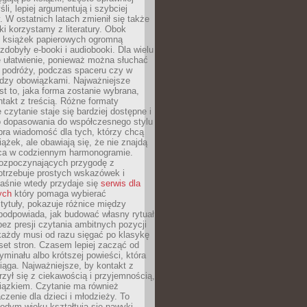
li, lepiej argumentują i szybciej
y. W ostatnich latach zmienił się także
ki korzystamy z literatury. Obok
h książek papierowych ogromną
zdobyły e-booki i audiobooki. Dla wielu
e ułatwienie, ponieważ można słuchać
w podróży, podczas spaceru czy w
ędzy obowiązkami. Najważniejsze
est to, jaka forma zostanie wybrana,
takt z treścią. Różne formaty
 czytanie staje się bardziej dostępne i
do dopasowania do współczesnego stylu
bra wiadomość dla tych, którzy chcą
iążek, ale obawiają się, że nie znajdą
sca w codziennym harmonogramie.
rozpoczynających przygodę z
otrzebuje prostych wskazówek i
Właśnie wtedy przydaje się
serwis dla
ych
który pomaga wybierać
tytuły, pokazuje różnice między
podpowiada, jak budować własny rytuał
bez presji czytania ambitnych pozycji
 każdy musi od razu sięgać po klasykę
aset stron. Czasem lepiej zacząć od
ryminału albo krótszej powieści, która
iąga. Najważniejsze, by kontakt z
rzył się z ciekawością i przyjemnością,
wiązkiem. Czytanie ma również
zenie dla dzieci i młodzieży. To
odym wieku kształtują się nawyki,