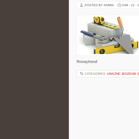
POSTED BY ADMIN
KWI - 22 - 
#nowytrend
CATEGORIES:
UWAŻNE JEDZENIE (