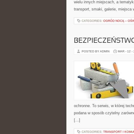
wielu innych miejscach, a tematy
transport, smaki, galerie, miejsc
CATEGORIES:
OGRÓD NOCĄ – OŚW
BEZPIECZEŃSTW
POSTED BY ADMIN
MAR - 12 -
ochronne. To serwis, w której tech
podana w sposób czytelny zarówno 
[…]
CATEGORIES:
TRANSPORT I KOMU