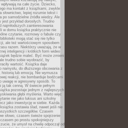
j wpływają na całe życie. Dziecko,
łego ma kontakt z książkami, zwykle
ja słownictwo, lepiej rozumie tekst i
ga po samodzielne źródła wiedzy. Ale
 jest przykład dorosłych. Trudno
d najmłodszych zainteresowania
eśli w domu książka praktycznie nie
pólne czytanie, rozmowy o fabule czy
biblioteki mogą stać się nie tylko
cji, ale też wartościowym sposobem
zasu razem. Niektórzy uważają, że w
ej inteligencji i krótkich form wideo
siążek będzie maleć. Być może zmieni
 ale trudno sobie wyobrazić, by
traciły wartość. Książka daje
do namysłu, do dłuższego obcowania z
 historią lub emocją. Nie wymusza
wej reakcji, nie bombarduje bodźcami
y o uwagę w agresywny sposób. To
i ją tak cenną. W świecie pełnym
siążka pozostaje jednym z najlepszych
yskiwania głębi myślenia. Warto więc
ytanie nie jako luksus ani szkolny
ecz jako inwestycję w siebie. Każda
książka zostawia ślad, nawet jeśli nie
szystkich szczegółów. Czasem
owe słowo, czasem świeże spojrzenie
a czasem po prostu spokojniejszy
czucie, że umysł na chwilę odpoczął od