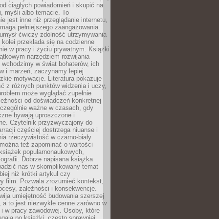
od ciągłych powiadomień i skupić na
ii, myśli albo temacie. To
e jest inne niż przeglądanie internetu,
maga pełniejszego zaangażowania.
 umysł ćwiczy zdolność utrzymywania
z kolei przekłada się na codzienne
ie w pracy i życiu prywatnym. Książki
jątkowym narzędziem rozwijania
 wchodzimy w świat bohaterów, ich
ów i marzeń, zaczynamy lepiej
zkie motywacje. Literatura pokazuje
ć z różnych punktów widzenia i uczy,
problem może wyglądać zupełnie
leżności od doświadczeń konkretnej
zczególnie ważne w czasach, gdy
czne bywają uproszczone i
ne. Czytelnik przyzwyczajony do
rracji częściej dostrzega niuanse i
nia rzeczywistość w czarno-biały
 można też zapominać o wartości
książek popularnonaukowych,
biografii. Dobrze napisana książka
owadzić nas w skomplikowany temat
iej niż krótki artykuł czy
y film. Pozwala zrozumieć kontekst,
ocesy, zależności i konsekwencje.
wija umiejętność budowania szerszej
 a to jest niezwykle cenne zarówno w
k i w pracy zawodowej. Osoby, które
ięgają po książki, często sprawniej