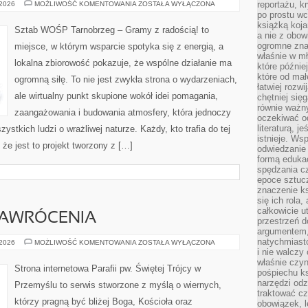
FUNDACJE
reportażu, k
 2026
MOŻLIWOŚĆ KOMENTOWANIA
ZOSTAŁA WYŁĄCZONA
NA
po prostu wc
ŚWIECIE
książką koja
Sztab WOŚP Tarnobrzeg – Gramy z radością! to
a nie z obo
ogromne znac
miejsce, w którym wsparcie spotyka się z energią, a
właśnie w mł
lokalna zbiorowość pokazuje, że wspólne działanie ma
które późnie
które od ma
ogromną siłę. To nie jest zwykła strona o wydarzeniach,
łatwiej rozwi
ale wirtualny punkt skupione wokół idei pomagania,
chętniej się
równie ważny
zaangażowania i budowania atmosfery, która jednoczy
oczekiwać o
literaturą, j
tkich ludzi o wrażliwej naturze. Każdy, kto trafia do tej
istnieje. Ws
że jest to projekt tworzony z […]
odwiedzanie 
formą eduka
spędzania c
epoce sztuczn
znaczenie k
się ich rola,
całkowicie u
NAWRÓCENIA
przestrzeń 
argumentem,
natychmiasto
ŚWIADECTWA
 2026
MOŻLIWOŚĆ KOMENTOWANIA
ZOSTAŁA WYŁĄCZONA
I
i nie walcz
NAWRÓCENIA
właśnie czyn
Strona internetowa Parafii pw. Świętej Trójcy w
pośpiechu k
narzędzi odz
Przemyślu to serwis stworzone z myślą o wiernych,
traktować cz
którzy pragną być bliżej Boga, Kościoła oraz
obowiązek, l