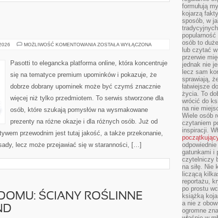
formułują myś
kojarzą fakt
sposób, w ja
tradycyjnyc
popularność 
osób to duż
PREZENTY
 2026
MOŻLIWOŚĆ KOMENTOWANIA
ZOSTAŁA WYŁĄCZONA
lub czytać 
przerwie mi
Pasotti to elegancka platforma online, która koncentruje
jednak nie j
lecz sam kon
się na tematyce premium upominków i pokazuje, że
sprawiają, że
dobrze dobrany upominek może być czymś znacznie
łatwiejsze 
życia. To do
więcej niż tylko przedmiotem. To serwis stworzone dla
wrócić do ks
na nie miej
osób, które szukają pomysłów na wysmakowane
Wiele osób 
prezenty na różne okazje i dla różnych osób. Już od
czytaniem p
inspiracji. 
ywem przewodnim jest tutaj jakość, a także przekonanie,
początkując
ady, lecz może przejawiać się w staranności, […]
odpowiednie 
gatunkami i 
czytelniczy 
na siłę. Nie
liczącą kilk
reportażu, k
po prostu wc
 DOMU: ŚCIANY ROŚLINNE
książką koja
a nie z obo
ND
ogromne znac
właśnie w mł