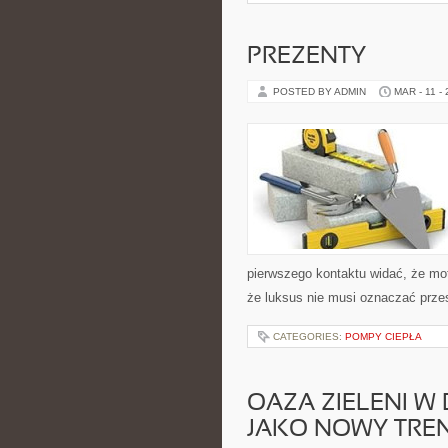
PREZENTY
POSTED BY ADMIN
MAR - 11 -
pierwszego kontaktu widać, że mot
że luksus nie musi oznaczać przes
CATEGORIES:
POMPY CIEPŁA
OAZA ZIELENI W
JAKO NOWY TRE