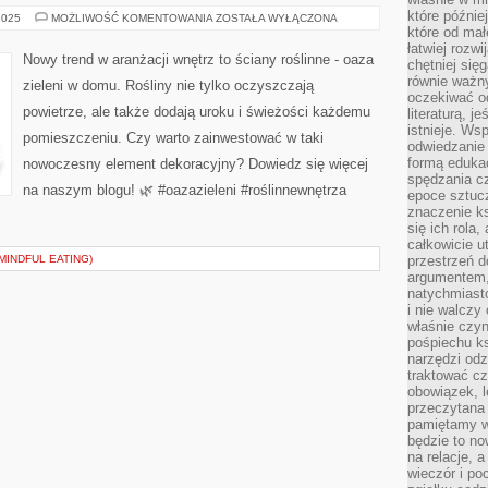
które późnie
OAZA
2025
MOŻLIWOŚĆ KOMENTOWANIA
ZOSTAŁA WYŁĄCZONA
ZIELENI
które od ma
W
łatwiej rozwi
DOMU:
Nowy trend w aranżacji wnętrz to ściany roślinne - oaza
chętniej się
ŚCIANY
ROŚLINNE
równie ważny
zieleni w domu. Rośliny nie tylko oczyszczają
JAKO
oczekiwać o
NOWY
powietrze, ale także dodają uroku i świeżości każdemu
literaturą, j
TREND
istnieje. Ws
pomieszczeniu. Czy warto zainwestować w taki
odwiedzanie 
formą eduka
nowoczesny element dekoracyjny? Dowiedz się więcej
spędzania c
na naszym blogu! 🌿 #oazazieleni #roślinnewnętrza
epoce sztuczn
znaczenie k
się ich rola,
całkowicie u
MINDFUL EATING)
przestrzeń 
argumentem,
natychmiasto
i nie walcz
właśnie czyn
pośpiechu k
narzędzi odz
traktować cz
obowiązek, l
przeczytana 
pamiętamy w
będzie to n
na relacje, 
wieczór i po