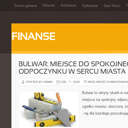
Albania
Archiwum
T
Strona główna
Sędziowie
Spis Treści
FINANSE
BULWAR: MIEJSCE DO SPOKOJN
ODPOCZYNKU W SERCU MIASTA
POSTED BY ADMIN
CZE - 7 - 2025
MOŻLIWOŚĆ KOMENTOWAN
Bulwar to ukryty skarb w s
miejsce na spokojny odpocz
zgiełku miasta, otoczony zi
- raj dla każdego poszukuj