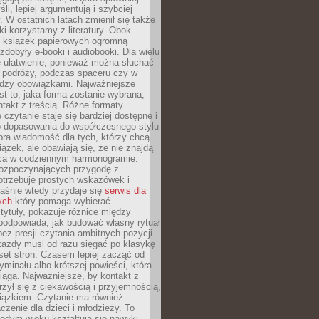
li, lepiej argumentują i szybciej
y. W ostatnich latach zmienił się także
ki korzystamy z literatury. Obok
h książek papierowych ogromną
zdobyły e-booki i audiobooki. Dla wielu
e ułatwienie, ponieważ można słuchać
w podróży, podczas spaceru czy w
ędzy obowiązkami. Najważniejsze
est to, jaka forma zostanie wybrana,
takt z treścią. Różne formaty
 czytanie staje się bardziej dostępne i
do dopasowania do współczesnego stylu
bra wiadomość dla tych, którzy chcą
iążek, ale obawiają się, że nie znajdą
sca w codziennym harmonogramie.
rozpoczynających przygodę z
otrzebuje prostych wskazówek i
Właśnie wtedy przydaje się
serwis dla
ych
który pomaga wybierać
tytuły, pokazuje różnice między
podpowiada, jak budować własny rytuał
bez presji czytania ambitnych pozycji
 każdy musi od razu sięgać po klasykę
aset stron. Czasem lepiej zacząć od
ryminału albo krótszej powieści, która
iąga. Najważniejsze, by kontakt z
rzył się z ciekawością i przyjemnością,
wiązkiem. Czytanie ma również
zenie dla dzieci i młodzieży. To
odym wieku kształtują się nawyki,