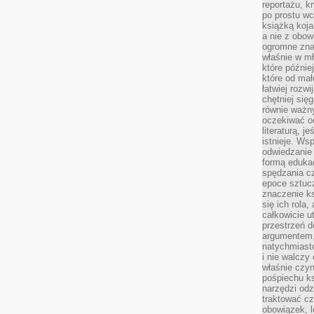
reportażu, k
po prostu wc
książką koja
a nie z obo
ogromne znac
właśnie w mł
które późnie
które od ma
łatwiej rozwi
chętniej się
równie ważny
oczekiwać o
literaturą, j
istnieje. Ws
odwiedzanie 
formą eduka
spędzania c
epoce sztuczn
znaczenie k
się ich rola,
całkowicie u
przestrzeń 
argumentem,
natychmiasto
i nie walcz
właśnie czyn
pośpiechu k
narzędzi odz
traktować cz
obowiązek, l