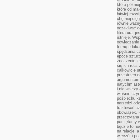
które późnie
które od ma
łatwiej rozwi
chętniej się
równie ważny
oczekiwać o
literaturą, j
istnieje. Ws
odwiedzanie 
formą eduka
spędzania c
epoce sztuczn
znaczenie k
się ich rola,
całkowicie u
przestrzeń 
argumentem,
natychmiasto
i nie walcz
właśnie czyn
pośpiechu k
narzędzi odz
traktować cz
obowiązek, l
przeczytana 
pamiętamy w
będzie to n
na relacje, 
wieczór i po