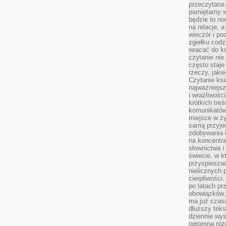
przeczytana 
pamiętamy w
będzie to n
na relacje, 
wieczór i po
zgiełku codz
wracać do ks
czytanie nie
często staje
rzeczy, jaki
Czytanie ksi
najważniejsz
i wrażliwośc
krótkich tre
komunikatów
miejsce w ży
samą przyje
zdobywania i
na koncentr
słownictwa i
świecie, w k
przyspieszać
nielicznych 
cierpliwości
po latach p
obowiązków,
ma już czas
dłuższy tek
dziennie wy
ogromną róż