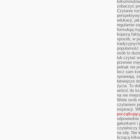
kilkuminutow
zobaczyć pr
Czytanie roz
perspektywy,
edukacji, ja
regularnie s
formułują myś
kojarzą fakt
sposób, w ja
tradycyjnyc
popularność 
osób to duż
lub czytać 
przerwie mi
jednak nie j
lecz sam kon
sprawiają, że
łatwiejsze 
życia. To do
wrócić do ks
na nie miej
Wiele osób 
czytaniem p
inspiracji. 
początkując
odpowiednie 
gatunkami i 
czytelniczy 
na siłę. Nie
liczącą kilk