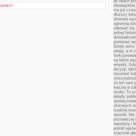
po latach p
obowiązków,
ŁODZIEŻY
ma już czas
dłuższy tek
dziennie wy
ogromną róż
oderwać się 
jednej histor
doświadczeni
ponieważ wy
Dzięki temu
uwagi, a to 
funkcjonowan
są także wy
empatii. Gdy
decyzji, lęk
rozumieć lud
rzeczywistoś
że ten sam 
inaczej w za
osoby. To s
debaty publi
spolaryzowa
złożonych na
rzadziej oce
sposób. Nie
poznawczej 
reportaży i 
potrafi wpr
znacznie głęb