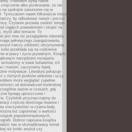
rzerwy. Powodem bywa natłok
 zmęczenie albo przekonanie, że nie
u na spokojne zanurzenie się w
st. Tymczasem nawet kilkanaście minut
starczy, by odbudować nawyk i poczuć
nicę. Czytanie pozwala zwolnić tempo,
od ciągłych powiadomień i skupić na
ii, myśli albo temacie. To
e jest inne niż przeglądanie internetu,
maga pełniejszego zaangażowania.
 umysł ćwiczy zdolność utrzymywania
z kolei przekłada się na codzienne
ie w pracy i życiu prywatnym. Książki
jątkowym narzędziem rozwijania
 wchodzimy w świat bohaterów, ich
ów i marzeń, zaczynamy lepiej
zkie motywacje. Literatura pokazuje
ć z różnych punktów widzenia i uczy,
problem może wyglądać zupełnie
leżności od doświadczeń konkretnej
zczególnie ważne w czasach, gdy
czne bywają uproszczone i
ne. Czytelnik przyzwyczajony do
rracji częściej dostrzega niuanse i
nia rzeczywistość w czarno-biały
 można też zapominać o wartości
książek popularnonaukowych,
biografii. Dobrze napisana książka
owadzić nas w skomplikowany temat
iej niż krótki artykuł czy