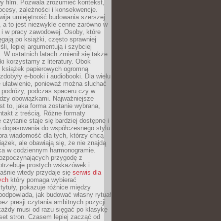
y film. Pozwala zrozumieć kontekst,
ocesy, zależności i konsekwencje.
wija umiejętność budowania szerszej
 a to jest niezwykle cenne zarówno w
k i w pracy zawodowej. Osoby, które
ięgają po książki, często sprawniej
li, lepiej argumentują i szybciej
y. W ostatnich latach zmienił się także
ki korzystamy z literatury. Obok
h książek papierowych ogromną
zdobyły e-booki i audiobooki. Dla wielu
e ułatwienie, ponieważ można słuchać
w podróży, podczas spaceru czy w
ędzy obowiązkami. Najważniejsze
est to, jaka forma zostanie wybrana,
takt z treścią. Różne formaty
 czytanie staje się bardziej dostępne i
do dopasowania do współczesnego stylu
bra wiadomość dla tych, którzy chcą
iążek, ale obawiają się, że nie znajdą
sca w codziennym harmonogramie.
rozpoczynających przygodę z
otrzebuje prostych wskazówek i
Właśnie wtedy przydaje się
serwis dla
ych
który pomaga wybierać
tytuły, pokazuje różnice między
podpowiada, jak budować własny rytuał
bez presji czytania ambitnych pozycji
 każdy musi od razu sięgać po klasykę
aset stron. Czasem lepiej zacząć od