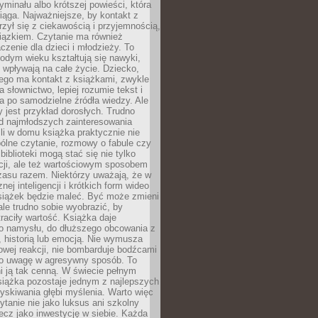
ryminału albo krótszej powieści, która
iąga. Najważniejsze, by kontakt z
rzył się z ciekawością i przyjemnością,
wiązkiem. Czytanie ma również
zenie dla dzieci i młodzieży. To
odym wieku kształtują się nawyki,
j wpływają na całe życie. Dziecko,
łego ma kontakt z książkami, zwykle
ja słownictwo, lepiej rozumie tekst i
ga po samodzielne źródła wiedzy. Ale
 jest przykład dorosłych. Trudno
d najmłodszych zainteresowania
eśli w domu książka praktycznie nie
pólne czytanie, rozmowy o fabule czy
biblioteki mogą stać się nie tylko
cji, ale też wartościowym sposobem
zasu razem. Niektórzy uważają, że w
ej inteligencji i krótkich form wideo
siążek będzie maleć. Być może zmieni
 ale trudno sobie wyobrazić, by
traciły wartość. Książka daje
do namysłu, do dłuższego obcowania z
 historią lub emocją. Nie wymusza
wej reakcji, nie bombarduje bodźcami
y o uwagę w agresywny sposób. To
i ją tak cenną. W świecie pełnym
siążka pozostaje jednym z najlepszych
yskiwania głębi myślenia. Warto więc
ytanie nie jako luksus ani szkolny
ecz jako inwestycję w siebie. Każda