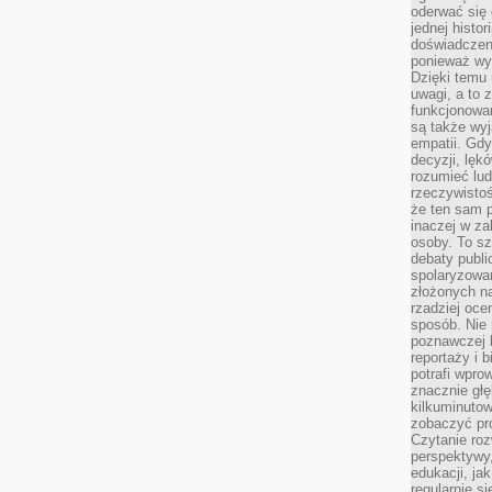
oderwać się 
jednej histor
doświadczeni
ponieważ wy
Dzięki temu
uwagi, a to 
funkcjonowan
są także wy
empatii. Gdy
decyzji, lęk
rozumieć lud
rzeczywistoś
że ten sam 
inaczej w za
osoby. To s
debaty publi
spolaryzowa
złożonych na
rzadziej oce
sposób. Nie
poznawczej 
reportaży i 
potrafi wpr
znacznie głęb
kilkuminutow
zobaczyć pr
Czytanie roz
perspektywy,
edukacji, ja
regularnie s