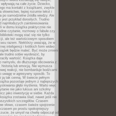
j wpływają na całe życie. Dziecko,
łego ma kontakt z książkami, zwykle
ja słownictwo, lepiej rozumie tekst i
ga po samodzielne źródła wiedzy. Ale
 jest przykład dorosłych. Trudno
d najmłodszych zainteresowania
eśli w domu książka praktycznie nie
pólne czytanie, rozmowy o fabule czy
biblioteki mogą stać się nie tylko
cji, ale też wartościowym sposobem
zasu razem. Niektórzy uważają, że w
ej inteligencji i krótkich form wideo
siążek będzie maleć. Być może zmieni
 ale trudno sobie wyobrazić, by
traciły wartość. Książka daje
do namysłu, do dłuższego obcowania z
 historią lub emocją. Nie wymusza
wej reakcji, nie bombarduje bodźcami
y o uwagę w agresywny sposób. To
i ją tak cenną. W świecie pełnym
siążka pozostaje jednym z najlepszych
yskiwania głębi myślenia. Warto więc
ytanie nie jako luksus ani szkolny
ecz jako inwestycję w siebie. Każda
książka zostawia ślad, nawet jeśli nie
szystkich szczegółów. Czasem
owe słowo, czasem świeże spojrzenie
a czasem po prostu spokojniejszy
czucie, że umysł na chwilę odpoczął od