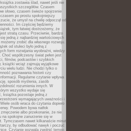
książka zostawia ślad, nawet jeśli nie
szystkich szczegółów. Czasem
owe słowo, czasem świeże spojrzenie
a czasem po prostu spokojniejszy
czucie, że umysł na chwilę odpoczął od
ienności. Im częściej będziemy
iążek, tym łatwiej dostrzeżemy, że
 jest stratą czasu. Przeciwnie, bardzo
 się jedną z najbardziej wartościowych
e możemy zrobić dla własnego rozwoju.
ążek od stuleci było jedną z
ych form rozwijania wyobraźni, wiedzy
i. Choć współczesny świat pełen jest
ści, filmów, podcastów i szybkich
, książki wciąż zajmują wyjątkowe
ciu wielu ludzi. Nie chodzi tylko o
mność poznawania historii czy
nformacji. Regularne czytanie wpływa
ację, sposób myślenia, zasób
 zdolność rozumienia innych. W
tórym wszystko wydaje się
, książka pozostaje jedną z
przestrzeni wymagających uważności i
. Wiele osób wraca do czytania dopiero
rzerwy. Powodem bywa natłok
 zmęczenie albo przekonanie, że nie
u na spokojne zanurzenie się w
st. Tymczasem nawet kilkanaście minut
starczy, by odbudować nawyk i poczuć
nicę. Czytanie pozwala zwolnić tempo,