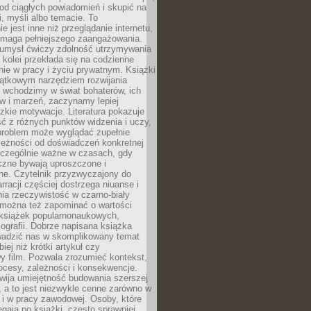
od ciągłych powiadomień i skupić na
ii, myśli albo temacie. To
e jest inne niż przeglądanie internetu,
maga pełniejszego zaangażowania.
 umysł ćwiczy zdolność utrzymywania
z kolei przekłada się na codzienne
ie w pracy i życiu prywatnym. Książki
jątkowym narzędziem rozwijania
 wchodzimy w świat bohaterów, ich
ów i marzeń, zaczynamy lepiej
zkie motywacje. Literatura pokazuje
ć z różnych punktów widzenia i uczy,
problem może wyglądać zupełnie
leżności od doświadczeń konkretnej
zczególnie ważne w czasach, gdy
czne bywają uproszczone i
ne. Czytelnik przyzwyczajony do
rracji częściej dostrzega niuanse i
nia rzeczywistość w czarno-biały
 można też zapominać o wartości
książek popularnonaukowych,
biografii. Dobrze napisana książka
owadzić nas w skomplikowany temat
iej niż krótki artykuł czy
y film. Pozwala zrozumieć kontekst,
ocesy, zależności i konsekwencje.
wija umiejętność budowania szerszej
 a to jest niezwykle cenne zarówno w
k i w pracy zawodowej. Osoby, które
ięgają po książki, często sprawniej