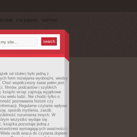
SCRIBE
FACEBOOK
TWITTER
ążek od stuleci było jedną z
ych form rozwijania wyobraźni, wiedzy
i. Choć współczesny świat pełen jest
ści, filmów, podcastów i szybkich
, książki wciąż zajmują wyjątkowe
ciu wielu ludzi. Nie chodzi tylko o
mność poznawania historii czy
nformacji. Regularne czytanie wpływa
ację, sposób myślenia, zasób
 zdolność rozumienia innych. W
tórym wszystko wydaje się
, książka pozostaje jedną z
przestrzeni wymagających uważności i
. Wiele osób wraca do czytania dopiero