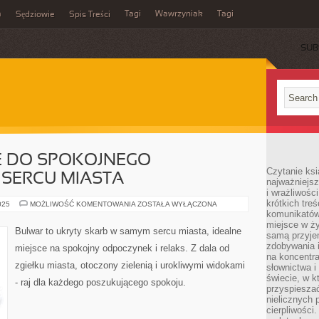
m
Tagi
Wawrzyniak
Tagi
Sędziowie
Spis Treści
SUB
E DO SPOKOJNEGO
Czytanie ksi
SERCU MIASTA
najważniejsz
i wrażliwośc
krótkich tre
BULWAR:
025
MOŻLIWOŚĆ KOMENTOWANIA
ZOSTAŁA WYŁĄCZONA
MIEJSCE
komunikatów
DO
miejsce w ży
SPOKOJNEGO
Bulwar to ukryty skarb w samym sercu miasta, idealne
samą przyje
ODPOCZYNKU
W
zdobywania i
miejsce na spokojny odpoczynek i relaks. Z dala od
SERCU
na koncentr
MIASTA
zgiełku miasta, otoczony zielenią i urokliwymi widokami
słownictwa i
świecie, w k
- raj dla każdego poszukującego spokoju.
przyspieszać
nielicznych 
cierpliwości