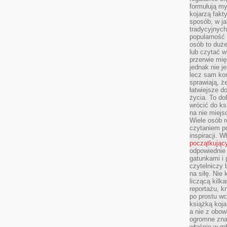
formułują myś
kojarzą fakt
sposób, w ja
tradycyjnyc
popularność 
osób to duż
lub czytać 
przerwie mi
jednak nie j
lecz sam kon
sprawiają, że
łatwiejsze 
życia. To do
wrócić do ks
na nie miej
Wiele osób 
czytaniem p
inspiracji. 
początkując
odpowiednie 
gatunkami i 
czytelniczy 
na siłę. Nie
liczącą kilk
reportażu, k
po prostu wc
książką koja
a nie z obo
ogromne znac
właśnie w mł