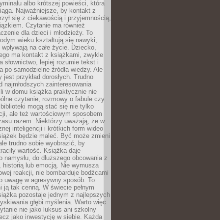
ryminału albo krótszej powieści, która
iąga. Najważniejsze, by kontakt z
rzył się z ciekawością i przyjemnością,
wiązkiem. Czytanie ma również
zenie dla dzieci i młodzieży. To
odym wieku kształtują się nawyki,
j wpływają na całe życie. Dziecko,
łego ma kontakt z książkami, zwykle
ja słownictwo, lepiej rozumie tekst i
ga po samodzielne źródła wiedzy. Ale
 jest przykład dorosłych. Trudno
d najmłodszych zainteresowania
eśli w domu książka praktycznie nie
pólne czytanie, rozmowy o fabule czy
biblioteki mogą stać się nie tylko
cji, ale też wartościowym sposobem
zasu razem. Niektórzy uważają, że w
ej inteligencji i krótkich form wideo
siążek będzie maleć. Być może zmieni
 ale trudno sobie wyobrazić, by
traciły wartość. Książka daje
do namysłu, do dłuższego obcowania z
 historią lub emocją. Nie wymusza
wej reakcji, nie bombarduje bodźcami
y o uwagę w agresywny sposób. To
i ją tak cenną. W świecie pełnym
siążka pozostaje jednym z najlepszych
yskiwania głębi myślenia. Warto więc
ytanie nie jako luksus ani szkolny
ecz jako inwestycję w siebie. Każda