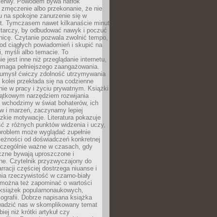
rzerwy. Powodem bywa natłok
 zmęczenie albo przekonanie, że nie
u na spokojne zanurzenie się w
st. Tymczasem nawet kilkanaście minut
starczy, by odbudować nawyk i poczuć
nicę. Czytanie pozwala zwolnić tempo,
od ciągłych powiadomień i skupić na
ii, myśli albo temacie. To
e jest inne niż przeglądanie internetu,
maga pełniejszego zaangażowania.
 umysł ćwiczy zdolność utrzymywania
z kolei przekłada się na codzienne
ie w pracy i życiu prywatnym. Książki
jątkowym narzędziem rozwijania
 wchodzimy w świat bohaterów, ich
ów i marzeń, zaczynamy lepiej
zkie motywacje. Literatura pokazuje
ć z różnych punktów widzenia i uczy,
problem może wyglądać zupełnie
leżności od doświadczeń konkretnej
zczególnie ważne w czasach, gdy
czne bywają uproszczone i
ne. Czytelnik przyzwyczajony do
rracji częściej dostrzega niuanse i
nia rzeczywistość w czarno-biały
 można też zapominać o wartości
książek popularnonaukowych,
biografii. Dobrze napisana książka
owadzić nas w skomplikowany temat
iej niż krótki artykuł czy