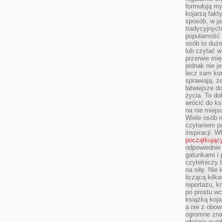
formułują myś
kojarzą fakt
sposób, w ja
tradycyjnyc
popularność 
osób to duż
lub czytać 
przerwie mi
jednak nie j
lecz sam kon
sprawiają, że
łatwiejsze 
życia. To do
wrócić do ks
na nie miej
Wiele osób 
czytaniem p
inspiracji. 
początkując
odpowiednie 
gatunkami i 
czytelniczy 
na siłę. Nie
liczącą kilk
reportażu, k
po prostu wc
książką koja
a nie z obo
ogromne znac
właśnie w mł