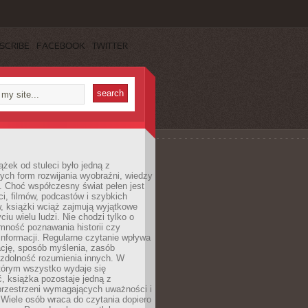
SCRIBE
FACEBOOK
TWITTER
ążek od stuleci było jedną z
ych form rozwijania wyobraźni, wiedzy
i. Choć współczesny świat pełen jest
ści, filmów, podcastów i szybkich
, książki wciąż zajmują wyjątkowe
ciu wielu ludzi. Nie chodzi tylko o
mność poznawania historii czy
nformacji. Regularne czytanie wpływa
ację, sposób myślenia, zasób
 zdolność rozumienia innych. W
tórym wszystko wydaje się
, książka pozostaje jedną z
przestrzeni wymagających uważności i
. Wiele osób wraca do czytania dopiero