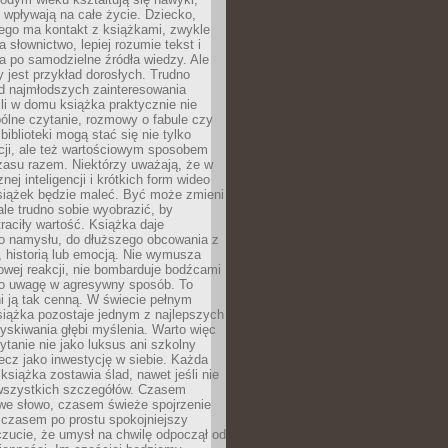
j wpływają na całe życie. Dziecko,
łego ma kontakt z książkami, zwykle
ja słownictwo, lepiej rozumie tekst i
ga po samodzielne źródła wiedzy. Ale
 jest przykład dorosłych. Trudno
d najmłodszych zainteresowania
eśli w domu książka praktycznie nie
pólne czytanie, rozmowy o fabule czy
biblioteki mogą stać się nie tylko
cji, ale też wartościowym sposobem
zasu razem. Niektórzy uważają, że w
ej inteligencji i krótkich form wideo
siążek będzie maleć. Być może zmieni
 ale trudno sobie wyobrazić, by
traciły wartość. Książka daje
do namysłu, do dłuższego obcowania z
 historią lub emocją. Nie wymusza
wej reakcji, nie bombarduje bodźcami
y o uwagę w agresywny sposób. To
i ją tak cenną. W świecie pełnym
siążka pozostaje jednym z najlepszych
yskiwania głębi myślenia. Warto więc
ytanie nie jako luksus ani szkolny
ecz jako inwestycję w siebie. Każda
książka zostawia ślad, nawet jeśli nie
szystkich szczegółów. Czasem
owe słowo, czasem świeże spojrzenie
a czasem po prostu spokojniejszy
czucie, że umysł na chwilę odpoczął od