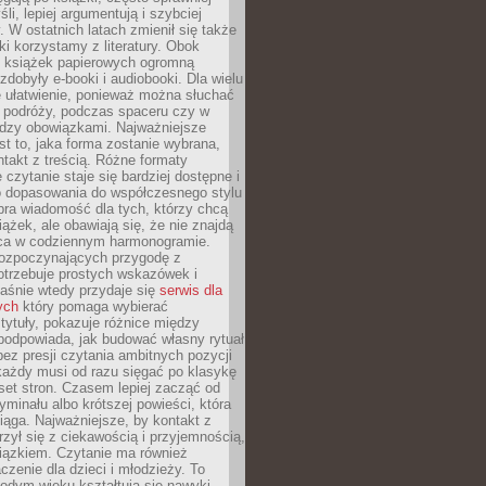
li, lepiej argumentują i szybciej
y. W ostatnich latach zmienił się także
ki korzystamy z literatury. Obok
h książek papierowych ogromną
zdobyły e-booki i audiobooki. Dla wielu
e ułatwienie, ponieważ można słuchać
w podróży, podczas spaceru czy w
ędzy obowiązkami. Najważniejsze
est to, jaka forma zostanie wybrana,
takt z treścią. Różne formaty
 czytanie staje się bardziej dostępne i
do dopasowania do współczesnego stylu
bra wiadomość dla tych, którzy chcą
iążek, ale obawiają się, że nie znajdą
sca w codziennym harmonogramie.
rozpoczynających przygodę z
otrzebuje prostych wskazówek i
Właśnie wtedy przydaje się
serwis dla
ych
który pomaga wybierać
tytuły, pokazuje różnice między
podpowiada, jak budować własny rytuał
bez presji czytania ambitnych pozycji
 każdy musi od razu sięgać po klasykę
aset stron. Czasem lepiej zacząć od
ryminału albo krótszej powieści, która
iąga. Najważniejsze, by kontakt z
rzył się z ciekawością i przyjemnością,
wiązkiem. Czytanie ma również
zenie dla dzieci i młodzieży. To
odym wieku kształtują się nawyki,