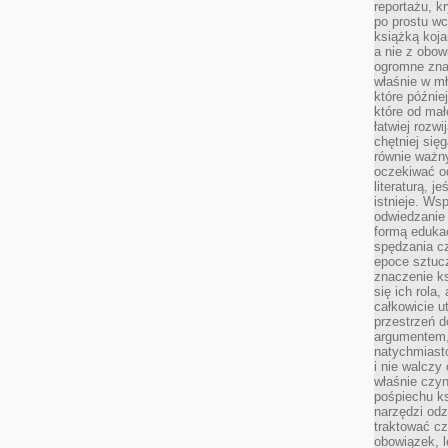
reportażu, k
po prostu wc
książką koja
a nie z obo
ogromne znac
właśnie w mł
które późnie
które od ma
łatwiej rozwi
chętniej się
równie ważny
oczekiwać o
literaturą, j
istnieje. Ws
odwiedzanie 
formą eduka
spędzania c
epoce sztuczn
znaczenie k
się ich rola,
całkowicie u
przestrzeń 
argumentem,
natychmiasto
i nie walcz
właśnie czyn
pośpiechu k
narzędzi odz
traktować cz
obowiązek, l