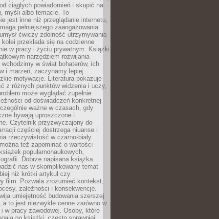
od ciągłych powiadomień i skupić na
ii, myśli albo temacie. To
e jest inne niż przeglądanie internetu,
maga pełniejszego zaangażowania.
 umysł ćwiczy zdolność utrzymywania
z kolei przekłada się na codzienne
ie w pracy i życiu prywatnym. Książki
jątkowym narzędziem rozwijania
 wchodzimy w świat bohaterów, ich
ów i marzeń, zaczynamy lepiej
zkie motywacje. Literatura pokazuje
ć z różnych punktów widzenia i uczy,
problem może wyglądać zupełnie
leżności od doświadczeń konkretnej
zczególnie ważne w czasach, gdy
czne bywają uproszczone i
ne. Czytelnik przyzwyczajony do
rracji częściej dostrzega niuanse i
nia rzeczywistość w czarno-biały
 można też zapominać o wartości
książek popularnonaukowych,
biografii. Dobrze napisana książka
owadzić nas w skomplikowany temat
iej niż krótki artykuł czy
y film. Pozwala zrozumieć kontekst,
ocesy, zależności i konsekwencje.
wija umiejętność budowania szerszej
 a to jest niezwykle cenne zarówno w
k i w pracy zawodowej. Osoby, które
ięgają po książki, często sprawniej