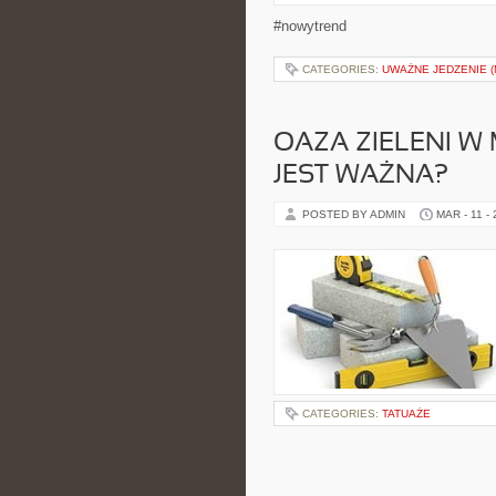
#nowytrend
CATEGORIES:
UWAŻNE JEDZENIE (
OAZA ZIELENI W 
JEST WAŻNA?
POSTED BY ADMIN
MAR - 11 -
CATEGORIES:
TATUAŻE