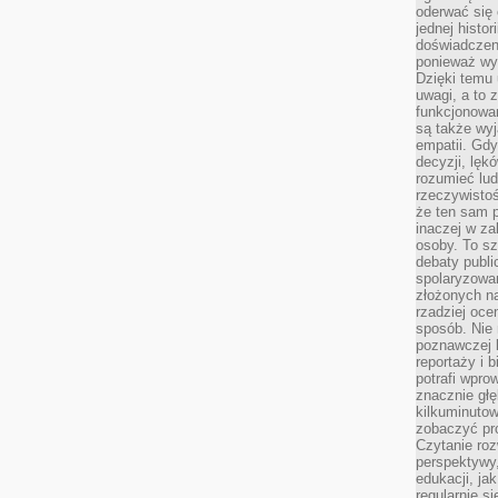
oderwać się 
jednej histor
doświadczeni
ponieważ wy
Dzięki temu
uwagi, a to 
funkcjonowan
są także wy
empatii. Gdy
decyzji, lęk
rozumieć lud
rzeczywistoś
że ten sam 
inaczej w za
osoby. To s
debaty publi
spolaryzowa
złożonych na
rzadziej oce
sposób. Nie
poznawczej 
reportaży i 
potrafi wpr
znacznie głęb
kilkuminutow
zobaczyć pr
Czytanie roz
perspektywy,
edukacji, ja
regularnie s