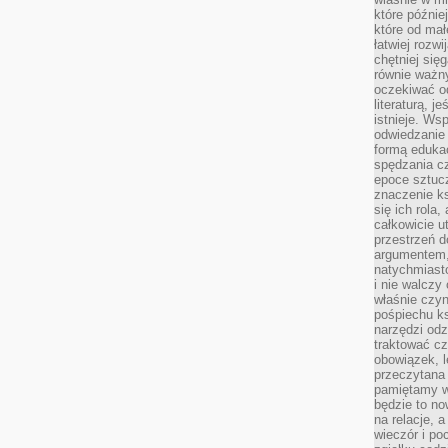
które późnie
które od ma
łatwiej rozwi
chętniej się
równie ważny
oczekiwać o
literaturą, j
istnieje. Ws
odwiedzanie 
formą eduka
spędzania c
epoce sztuczn
znaczenie k
się ich rola,
całkowicie u
przestrzeń 
argumentem,
natychmiasto
i nie walcz
właśnie czyn
pośpiechu k
narzędzi odz
traktować cz
obowiązek, l
przeczytana 
pamiętamy w
będzie to n
na relacje, 
wieczór i po