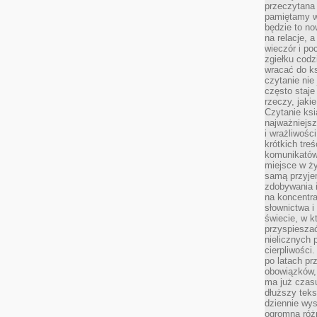
przeczytana 
pamiętamy w
będzie to n
na relacje, 
wieczór i po
zgiełku codz
wracać do ks
czytanie nie
często staje
rzeczy, jaki
Czytanie ksi
najważniejsz
i wrażliwośc
krótkich tre
komunikatów
miejsce w ży
samą przyje
zdobywania i
na koncentr
słownictwa i
świecie, w k
przyspieszać
nielicznych 
cierpliwości
po latach p
obowiązków,
ma już czas
dłuższy tek
dziennie wy
ogromną róż