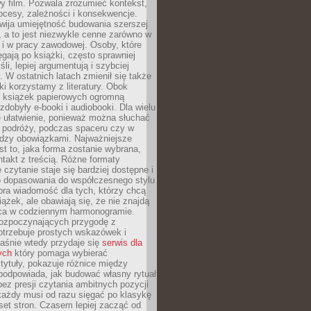
y film. Pozwala zrozumieć kontekst,
ocesy, zależności i konsekwencje.
wija umiejętność budowania szerszej
 a to jest niezwykle cenne zarówno w
k i w pracy zawodowej. Osoby, które
ięgają po książki, często sprawniej
li, lepiej argumentują i szybciej
y. W ostatnich latach zmienił się także
ki korzystamy z literatury. Obok
h książek papierowych ogromną
zdobyły e-booki i audiobooki. Dla wielu
e ułatwienie, ponieważ można słuchać
w podróży, podczas spaceru czy w
ędzy obowiązkami. Najważniejsze
est to, jaka forma zostanie wybrana,
takt z treścią. Różne formaty
 czytanie staje się bardziej dostępne i
do dopasowania do współczesnego stylu
bra wiadomość dla tych, którzy chcą
iążek, ale obawiają się, że nie znajdą
sca w codziennym harmonogramie.
rozpoczynających przygodę z
otrzebuje prostych wskazówek i
Właśnie wtedy przydaje się
serwis dla
ych
który pomaga wybierać
tytuły, pokazuje różnice między
podpowiada, jak budować własny rytuał
bez presji czytania ambitnych pozycji
 każdy musi od razu sięgać po klasykę
aset stron. Czasem lepiej zacząć od