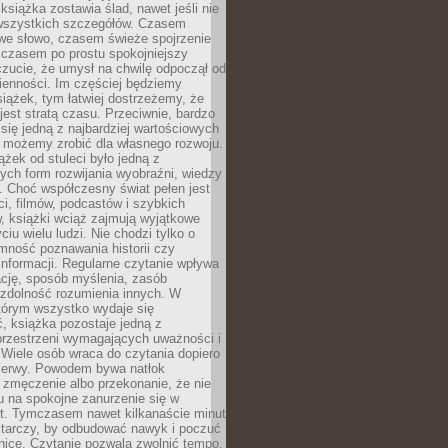
książka zostawia ślad, nawet jeśli nie
szystkich szczegółów. Czasem
owe słowo, czasem świeże spojrzenie
a czasem po prostu spokojniejszy
czucie, że umysł na chwilę odpoczął od
ienności. Im częściej będziemy
iążek, tym łatwiej dostrzeżemy, że
 jest stratą czasu. Przeciwnie, bardzo
 się jedną z najbardziej wartościowych
e możemy zrobić dla własnego rozwoju.
ążek od stuleci było jedną z
ych form rozwijania wyobraźni, wiedzy
i. Choć współczesny świat pełen jest
ści, filmów, podcastów i szybkich
, książki wciąż zajmują wyjątkowe
ciu wielu ludzi. Nie chodzi tylko o
mność poznawania historii czy
nformacji. Regularne czytanie wpływa
ację, sposób myślenia, zasób
 zdolność rozumienia innych. W
tórym wszystko wydaje się
, książka pozostaje jedną z
przestrzeni wymagających uważności i
. Wiele osób wraca do czytania dopiero
rzerwy. Powodem bywa natłok
 zmęczenie albo przekonanie, że nie
u na spokojne zanurzenie się w
st. Tymczasem nawet kilkanaście minut
starczy, by odbudować nawyk i poczuć
nicę. Czytanie pozwala zwolnić tempo,