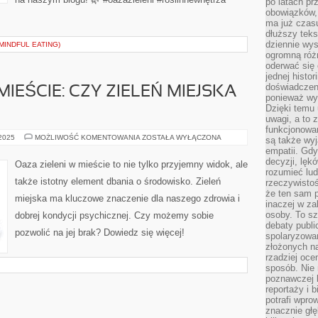
po latach p
obowiązków,
ma już czas
dłuższy tek
dziennie wy
MINDFUL EATING)
ogromną róż
oderwać się 
jednej histor
doświadczeni
MIEŚCIE: CZY ZIELEŃ MIEJSKA
ponieważ wy
Dzięki temu
uwagi, a to 
funkcjonowan
OAZA
 2025
MOŻLIWOŚĆ KOMENTOWANIA
ZOSTAŁA WYŁĄCZONA
są także wy
ZIELENI
empatii. Gdy
W
MIEŚCIE:
decyzji, lęk
Oaza zieleni w mieście to nie tylko przyjemny widok, ale
CZY
rozumieć lud
ZIELEŃ
także istotny element dbania o środowisko. Zieleń
rzeczywistoś
MIEJSKA
JEST
że ten sam 
miejska ma kluczowe znaczenie dla naszego zdrowia i
WAŻNA?
inaczej w za
osoby. To s
dobrej kondycji psychicznej. Czy możemy sobie
debaty publi
pozwolić na jej brak? Dowiedz się więcej!
spolaryzowa
złożonych na
rzadziej oce
sposób. Nie
poznawczej 
reportaży i 
potrafi wpr
znacznie głęb