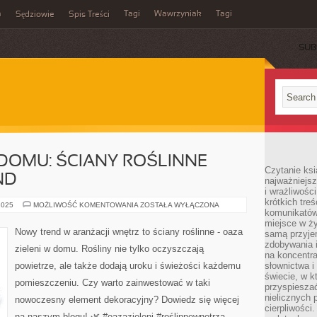
m
Tagi
Wawrzyniak
Tagi
Sędziowie
Spis Treści
SUB
 DOMU: ŚCIANY ROŚLINNE
Czytanie ksi
ND
najważniejsz
i wrażliwośc
krótkich tre
OAZA
2025
MOŻLIWOŚĆ KOMENTOWANIA
ZOSTAŁA WYŁĄCZONA
komunikatów
ZIELENI
W
miejsce w ży
DOMU:
Nowy trend w aranżacji wnętrz to ściany roślinne - oaza
samą przyje
ŚCIANY
ROŚLINNE
zdobywania i
zieleni w domu. Rośliny nie tylko oczyszczają
JAKO
na koncentr
NOWY
powietrze, ale także dodają uroku i świeżości każdemu
słownictwa i
TREND
świecie, w k
pomieszczeniu. Czy warto zainwestować w taki
przyspieszać
nielicznych 
nowoczesny element dekoracyjny? Dowiedz się więcej
cierpliwości
na naszym blogu! 🌿 #oazazieleni #roślinnewnętrza