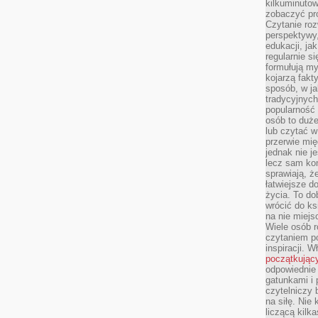
kilkuminutow
zobaczyć pr
Czytanie roz
perspektywy,
edukacji, ja
regularnie s
formułują myś
kojarzą fakt
sposób, w ja
tradycyjnyc
popularność 
osób to duż
lub czytać 
przerwie mi
jednak nie j
lecz sam kon
sprawiają, że
łatwiejsze 
życia. To do
wrócić do ks
na nie miej
Wiele osób 
czytaniem p
inspiracji. 
początkując
odpowiednie 
gatunkami i 
czytelniczy 
na siłę. Nie
liczącą kilk