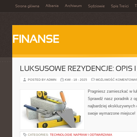
Albania
Archiwum
T
Strona główna
Sędziowie
Spis Treści
FINANSE
LUKSUSOWE REZYDENCJE: OPIS 
POSTED BY ADMIN
KWI - 18 - 2025
MOŻLIWOŚĆ KOMENTOWA
Pragniesz zamieszkać w lu
Sprawdź nasz poradnik z op
najbardziej ekskluzywnych
swoje wymarzone miejsce!
CATEGORIES:
TECHNOLOGIE NAPRAW I ODTWARZANIA