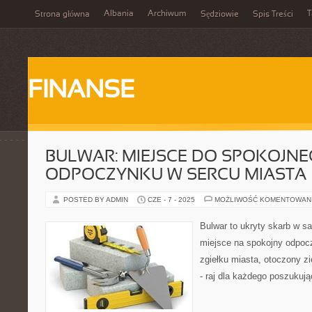
Albania
Archiwum
T
Strona główna
Sędziowie
Spis Treści
FINANSE
BULWAR: MIEJSCE DO SPOKOJN
ODPOCZYNKU W SERCU MIASTA
POSTED BY ADMIN
CZE - 7 - 2025
MOŻLIWOŚĆ KOMENTOWAN
Bulwar to ukryty skarb w s
miejsce na spokojny odpocz
zgiełku miasta, otoczony zi
- raj dla każdego poszukuj