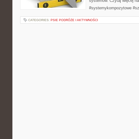
systemów. Czytaj więcej na
#systemykompozytowe #sz
CATEGORIES:
PSIE PODRÓŻE I AKTYWNOŚCI