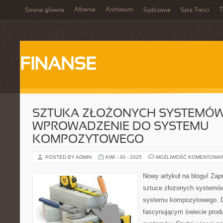
Albania
Archiwum
T
Strona główna
Sędziowie
Spis Treści
FINANSE
SZTUKA ZŁOŻONYCH SYSTEMÓW
WPROWADZENIE DO SYSTEMU
KOMPOZYTOWEGO
POSTED BY ADMIN
KWI - 30 - 2025
MOŻLIWOŚĆ KOMENTOWA
Nowy artykuł na blogu! Zap
sztuce złożonych systemów
systemu kompozytowego. D
fascynującym świecie produ