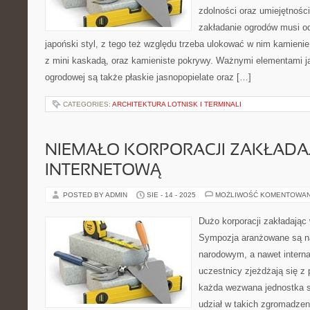
zdolności oraz umiejętnośc
zakładanie ogrodów musi od
japoński styl, z tego też względu trzeba ulokować w nim kamieni
z mini kaskadą, oraz kamieniste pokrywy. Ważnymi elementami j
ogrodowej są także płaskie jasnopopielate oraz […]
CATEGORIES:
ARCHITEKTURA LOTNISK I TERMINALI
NIEMAŁO KORPORACJI ZAKŁADA
INTERNETOWĄ
POSTED BY ADMIN
SIE - 14 - 2025
MOŻLIWOŚĆ KOMENTOWA
Dużo korporacji zakładając 
Sympozja aranżowane są na
narodowym, a nawet interna
uczestnicy zjeżdżają się z 
każda wezwana jednostka s
udział w takich zgromadzen