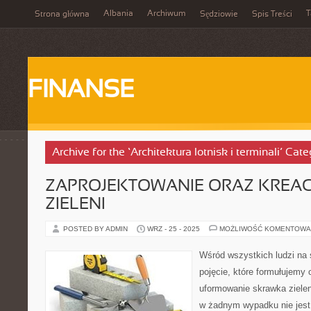
Albania
Archiwum
T
Strona główna
Sędziowie
Spis Treści
FINANSE
Archive for the ‘Architektura lotnisk i terminali’ Cat
ZAPROJEKTOWANIE ORAZ KREA
ZIELENI
POSTED BY ADMIN
WRZ - 25 - 2025
MOŻLIWOŚĆ KOMENTOWA
Wśród wszystkich ludzi na 
pojęcie, które formułujemy
uformowanie skrawka zieleni
w żadnym wypadku nie jest