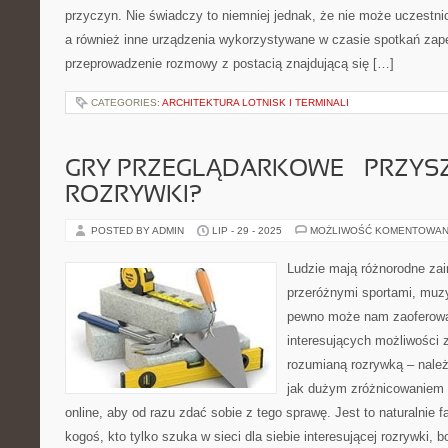
przyczyn. Nie świadczy to niemniej jednak, że nie może uczestnic
a również inne urządzenia wykorzystywane w czasie spotkań zapewn
przeprowadzenie rozmowy z postacią znajdującą się […]
CATEGORIES:
ARCHITEKTURA LOTNISK I TERMINALI
GRY PRZEGLĄDARKOWE – PRZYS
ROZRYWKI?
POSTED BY ADMIN
LIP - 29 - 2025
MOŻLIWOŚĆ KOMENTOWAN
Ludzie mają różnorodne zai
przeróżnymi sportami, muzy
pewno może nam zaoferowa
interesujących możliwości
rozumianą rozrywką – należ
jak dużym zróżnicowaniem c
online, aby od razu zdać sobie z tego sprawę. Jest to naturalnie
kogoś, kto tylko szuka w sieci dla siebie interesującej rozrywki,