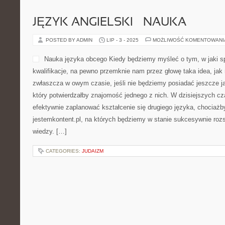
JĘZYK ANGIELSKI – NAUKA
POSTED BY ADMIN
LIP - 3 - 2025
MOŻLIWOŚĆ KOMENTOWAN
Nauka języka obcego Kiedy będziemy myśleć o tym, w jaki s
kwalifikacje, na pewno przemknie nam przez głowę taka idea, jak
zwłaszcza w owym czasie, jeśli nie będziemy posiadać jeszcze ja
który potwierdzałby znajomość jednego z nich. W dzisiejszych 
efektywnie zaplanować kształcenie się drugiego języka, chociażb
jestemkontent.pl, na których będziemy w stanie sukcesywnie roz
wiedzy. […]
CATEGORIES:
JUDAIZM