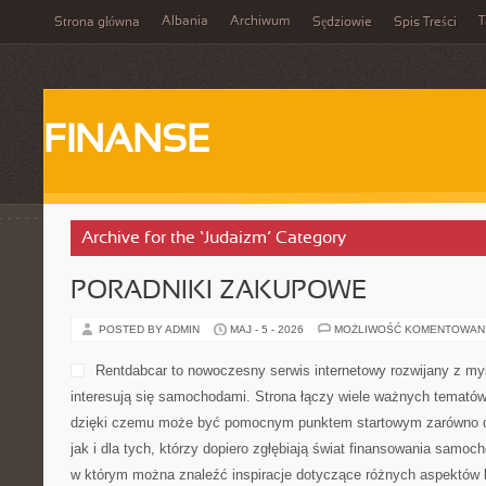
Albania
Archiwum
T
Strona główna
Sędziowie
Spis Treści
FINANSE
Archive for the ‘Judaizm’ Category
PORADNIKI ZAKUPOWE
POSTED BY ADMIN
MAJ - 5 - 2026
MOŻLIWOŚĆ KOMENTOWAN
Rentdabcar to nowoczesny serwis internetowy rozwijany z my
interesują się samochodami. Strona łączy wiele ważnych temató
dzięki czemu może być pomocnym punktem startowym zarówno dl
jak i dla tych, którzy dopiero zgłębiają świat finansowania samo
w którym można znaleźć inspiracje dotyczące różnych aspektów k