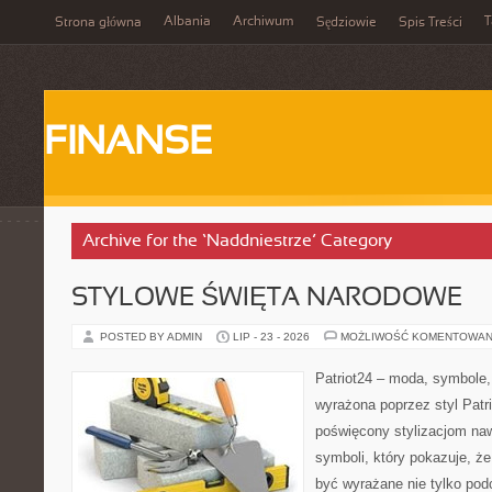
Albania
Archiwum
T
Strona główna
Sędziowie
Spis Treści
FINANSE
Archive for the ‘Naddniestrze’ Category
STYLOWE ŚWIĘTA NARODOWE
POSTED BY ADMIN
LIP - 23 - 2026
MOŻLIWOŚĆ KOMENTOWAN
Patriot24 – moda, symbole,
wyrażona poprzez styl Patr
poświęcony stylizacjom na
symboli, który pokazuje, ż
być wyrażane nie tylko po