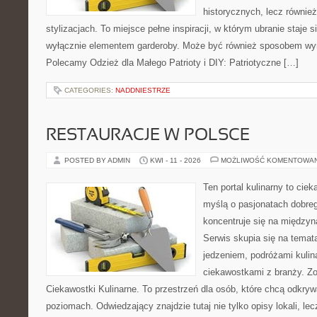
historycznych, lecz równie
stylizacjach. To miejsce pełne inspiracji, w którym ubranie staje 
wyłącznie elementem garderoby. Może być również sposobem wy
Polecamy Odzież dla Małego Patrioty i DIY: Patriotyczne […]
CATEGORIES:
NADDNIESTRZE
RESTAURACJE W POLSCE
POSTED BY ADMIN
KWI - 11 - 2026
MOŻLIWOŚĆ KOMENTOWA
Ten portal kulinarny to cie
myślą o pasjonatach dobreg
koncentruje się na międzyna
Serwis skupia się na temat
jedzeniem, podróżami kulina
ciekawostkami z branży. Zo
Ciekawostki Kulinarne. To przestrzeń dla osób, które chcą odkry
poziomach. Odwiedzający znajdzie tutaj nie tylko opisy lokali, lec