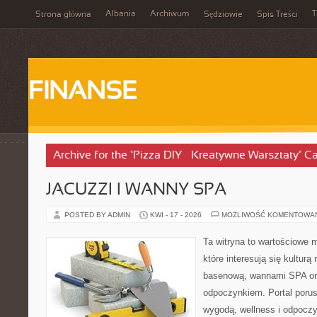
Albania
Archiwum
T
Strona główna
Sędziowie
Spis Treści
FINANSE
Archive for the ‘Pizza DIY – Kreatywne Warsztaty’ C
JACUZZI I WANNY SPA
POSTED BY ADMIN
KWI - 17 - 2026
MOŻLIWOŚĆ KOMENTOWA
Ta witryna to wartościowe m
które interesują się kulturą
basenową, wannami SPA or
odpoczynkiem. Portal poru
wygodą, wellness i odpocz