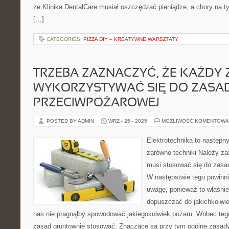
że Klinika DentalCare musiał oszczędzać pieniądze, a chory na tym
[…]
CATEGORIES:
PIZZA DIY – KREATYWNE WARSZTATY
TRZEBA ZAZNACZYĆ, ŻE KAŻDY 
WYKORZYSTYWAĆ SIĘ DO ZASA
PRZECIWPOŻAROWEJ
POSTED BY ADMIN
WRZ - 25 - 2025
MOŻLIWOŚĆ KOMENTOWA
Elektrotechnika to następn
zarówno techniki Należy z
musi stosować się do zasa
W następstwie tego powinni
uwagę, ponieważ to właśnie
dopuszczać do jakichkolwi
nas nie pragnąłby spowodować jakiegokolwiek pożaru. Wobec teg
zasad gruntownie stosować. Znaczące są przy tym ogólne zasady