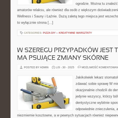
ogrodzie. Można tu znaleźć
amatorów relaksu, ale również dla osób z większym doświadcze
Wellness i Sauny i Łaźnie. Dużą zaletą tego miejsca jest wszechst
to wyłącznie strona […]
CATEGORIES:
PIZZA DIY – KREATYWNE WARSZTATY
W SZEREGU PRZYPADKÓW JEST T
MA PSUJĄCE ZMIANY SKÓRNE
POSTED BY ADMIN
LIS - 30 - 2025
MOŻLIWOŚĆ KOMENTOWAN
Jakikolwiek lekarz stomatol
zdawać sobie sprawę W min
okazjonalnie chodzili do den
jedynie wszyscy, którzy bólu
dentystyczne wybitnie spo
odpowiednie znieczulenia, a 
niezmiernie kosztowne, a w pewnych sytuacjach również niepewne