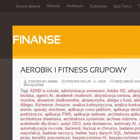
Albania
Archiwum
T
Strona główna
Sędziowie
Spis Treści
FINANSE
AEROBIK I FITNESS GRUPOWY
POSTED BY ADMIN
POSTED ON LIP - 4 - 2026
MOŻLIWOŚĆ K
WYŁĄCZONA
Tagi:
ADHD w szkole
,
administracja serwerami
,
Adobe XD
,
adopcj
brodata
,
agenci AI
,
akademik studencki
,
aktywizacja seniora
,
akt
morskie
,
akwarium słodkowodne
,
akwarystyka
,
alergia u kota
,
ale
Allegro
,
Alzheimer
,
Amazon
,
analiza kolorystyczna
,
analiza konkur
anime
,
aparaty słuchowe
,
aplikacje cross-platform
,
aplikacje des
podróżnicze
,
aplikacje PWA
,
aplikacje webowe
,
architektura aplika
architektura drewniana
,
architektura systemów
,
archiwa rodzinne
,
audiobooki dla dzieci
,
audyt SEO
,
auta dostawcze
,
automaty AI
,
automatyzacja no-code
,
backend
,
backup w chmurze
,
badania pro
satysfakcji
,
badanie tarczycy
,
barber
,
bazy danych SQL
,
behawior
psów
,
benefity pracownicze
,
bezpieczeństwo AI
,
bezpieczeństwo h