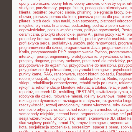
opony całoroczne
,
opony letnie
,
opony zimowe
,
orkiestry dęte
,
or
studyjne
,
paczkomaty
,
papuga falista
,
pedagogika alternatywna
,
p
klienta
,
petsitter
,
pewność siebie
,
phishing
,
pielęgnacja brody
,
pie
obuwia
,
pierwsza pomoc dla kota
,
pierwsza pomoc dla psa
,
pierw
pilates
,
pitch deck
,
plan nauki
,
plan sprzedaży
,
płatności odroczo
miejskie
,
płynność finansowa
,
podcasting
,
podróż z psem samoc
odpowiedzialne
,
poezja współczesna
,
polityka prywatności
,
Postg
ceramiczna
,
praktyki studenckie
,
prawo AI
,
prawo jazdy kat A
,
pr
procedury firmowe
,
product market fit
,
produktywność osobista
,
p
profilaktyka serca
,
profilaktyka urazów
,
próg rentowności
,
program
programowanie dla dzieci
,
programowanie Java
,
programowanie Ja
Kotlin
,
programowanie PHP
,
programowanie Python
,
programowani
interakcji
,
prompt engineering
,
prototypowanie
,
prywatność online
przepisy drogowe
,
przerwy ruchowe
,
przestrzeń dla młodzieży
,
pr
przygotowanie do egzaminu
,
przygotowanie do maratonu
,
przygot
przygotowanie do półmaratonu
,
przysmaki treningowe
,
psychodiet
punkty karne
,
RAG
,
ransomware
,
raport historii pojazdu
,
Raspberr
recenzje książek
,
recykling treści
,
redakcja tekstu
,
Redis
,
regener
sklepu
,
rehabilitacja ortopedyczna
,
rehabilitacja po urazie
,
reklama
rękojmia
,
rekomendacje klientów
,
rekrutacja zdalna
,
relacje partne
reportaż
,
research UX
,
reskilling
,
REST API
,
rewitalizacja rynku
,
robotyka dla dzieci
,
rolowanie mięśni
,
rośliny akwariowe
,
router d
rozciąganie dynamiczne
,
rozciąganie statyczne
,
rozgrzewka bieg
rzeczywistość
,
rozwój emocjonalny
,
rutyna wieczorna
,
ryby akwar
rzemiosło artystyczne
,
samochód rodzinny
,
samochód używany
,
samochody miejskie
,
second hand
,
segmentacja klientów
,
self-pu
sesja wizerunkowa
,
Shopify
,
sieć mesh
,
skanowanie 3D
,
skład ks
ślad węglowy podróży
,
smart TV
,
smycz treningowa
,
snycerstwo
,
kota
,
socjalizacja szczeniaka
,
socrealizm
,
spacer z psem
,
spółka
spółka z o.o.
,
Spring Boot
,
sprzedaż B2B
,
sprzedaż B2C
,
sprzeda