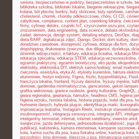
seniora
,
bezpieczeństwo w podróży
,
bezpieczeństwo w szkole
,
be
biblioteka szkolna
,
biblioteki lokalne
,
bieganie rekreacyjne
,
biegani
kolana
,
ból pleców
,
bunkry
,
buty skórzane
,
buty sportowe
,
carshar
cholesterol
,
chomik
,
choroby odkleszczowe
,
chóry
,
CI CD
,
ciśnien
zabytkowe
,
compliance
,
content plan
,
coworking lokalny
,
ćwiczeni
firmy
,
cyfrowy detoks
,
czujniki IoT
,
czyszczenie uszu psa
,
czytan
zrozumieniem
,
data engineering
,
data science
,
debata oksfordzka
zadań
,
demencja
,
design system
,
detailing wnętrza
,
DevOps
,
dia
dieta BARF
,
digitalizacja zdjęć
,
Django
,
Docker
,
dom kultury
,
dom 
doradztwo zawodowe
,
dostępność cyfrowa
,
dotacje dla firm
,
doży
dropshipping
,
drukowanie żywiczne
,
due diligence
,
dysleksja
,
dzia
dziennik wdzięczności
,
e-faktury
,
edukacja licealna
,
edukacja Mon
edukacja specjalna
,
edukacja STEM
,
edukacja wczesnoszkolna
,
egzamin praktyczny
,
egzamin teoretyczny
,
eko jazda
,
ekopodróże
elektrolity
,
elektronika DIY
,
elektryk samochodowy
,
email marketi
ćwiczenia
,
eseistyka
,
etyka AI
,
etykiety kurierskie
,
faktura elektr
aluminiowe
,
festyn rodzinny
,
Figma
,
fiszki
,
fizjoprofilaktyka
,
Flask
franczyza lokalna
,
frontend
,
fryzury damskie
,
fryzury męskie
,
fulf
domowe
,
garderoba minimalistyczna
,
garncarstwo
,
gekon lamparc
grafika wektorowa
,
granice osobiste
,
granty kulturalne
,
GraphQL
,
gwara regionalna
,
gwarancja
,
hamulce
,
headless CMS
,
higiena ja
higiena wzroku
,
historia lokalna
,
historia pojazdu
,
hotel dla psa
,
hu
hurtownie danych
,
hybryda plug-in
,
identyfikacja marki
,
ikonografi
improwizacja teatralna
,
Instagram Reels
,
instrukcje stanowiskowe
insulinooporność
,
integracja sensoryczna
,
integracje API
,
intelig
inteligentny termostat
,
internat
,
internet satelitarny
,
inwestor anioł
świąteczne
,
jazda defensywna
,
jednoosobowa działalność
,
joga d
publikacji
,
kalistenika
,
kamera internetowa
,
kampanie sezonowe
,
kota
,
karma sucha dla psa
,
kasa fiskalna online
,
kastracja kota
,
k
przyszłości
,
kino domowe
,
kleszcze u psa
,
klimatyzacja samoch