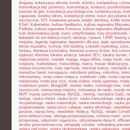
drogowa
,
koloryzacja włosów
,
kombi
,
komiks
,
kompetencje cyfro
komunikacja bez przemocy
,
koncentracja
,
konkursy przedmiotow
konsole do gier
,
konsultacja psychologiczna
,
konteneryzacja
,
kon
zapasowe
,
korekta tekstu
,
korepetycje online
,
koszt pozyskania k
artystyczne
,
KPI
,
kreatywne pisanie
,
kredyt obrotowy
,
królik mini
KSeF
,
Kubernetes
,
kultura feedbacku
,
kultura regionalna Mazows
Podhala
,
kultura regionalna Pomorza
,
kultura regionalna Wielkopol
kurs doskonalenia jazdy
,
kursy certyfikowane
,
kury przydomowe
,
ładowarki do aut elektrycznych
,
laktacja
,
Laravel
,
LARP
,
leasing 
miejskie
,
legendy regionalne
,
legowisko dla psa
,
lejek sprzedażow
lekcje muzealne
,
licencje
,
link building
,
LinkedIn marketing
,
Linux
fantasy
,
literatura kryminalna
,
literatura science fiction
,
live comm
lojalność klientów
,
lokalne atrakcje
,
lokalne SEO
,
lokalny biznes
,
malarstwo polskie
,
mandat
,
manga
,
mapa offline
,
mapy myśli
,
mar
szeptany
,
marketplace
,
marszobiegi
,
marża
,
masaż relaksacyjny
matura rozszerzona
,
maty węchowe
,
mecenat kultury
,
mechanik 
menedżer haseł
,
menopauza
,
mikrobiom jelitowy
,
mikrofony
,
mikr
mikroserwisy
,
mniej znane miejsca
,
mobilność ciała
,
moda ciążo
outdoorowa
,
moda plus size
,
moda ślubna
,
moda sportowa
,
moda 
modernizm polski
,
MongoDB
,
montaż wideo
,
morfologia krwi
,
moto
turystyczne
,
motoryzacja miejska
,
motywacja do nauki
,
murale mi
MVP
,
myjnia samochodowa
,
MySQL
,
naming
,
narzędzia SaaS
,
na
biologii
,
nauka chemii
,
nauka fizyki
,
nauka francuskiego
,
nauka ge
hiszpańskiego
,
nauka matematyki
,
nauka niemieckiego
,
nauka po
programowania
,
nauka przez zabawę
,
nauka włoskiego
,
nawodnie
poranne
,
nazwa firmy
,
newsletter
,
Node.js
,
NoSQL
,
notatki Cornell
przeciwkleszczowa
,
obsługa posprzedażowa
,
ochrona marki
,
ochr
przeponowy
,
odporność organizmu
,
odzyskiwanie danych
,
offboar
okulary przeciwsłoneczne
,
olimpiady szkolne
,
onboarding pracown
opieka nad psem
,
opieka okołoporodowa
,
opieka paliatywna
,
opie