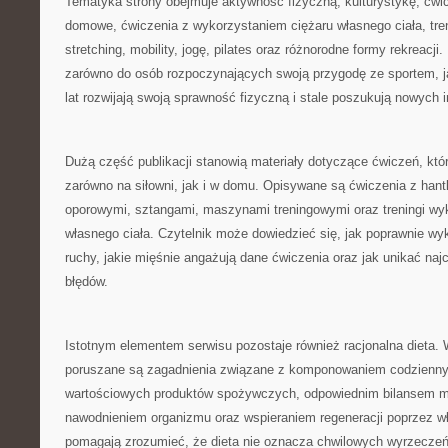
Tematyka strony obejmuje aktywność fizyczną, kulturystykę, ćwicz
domowe, ćwiczenia z wykorzystaniem ciężaru własnego ciała, tren
stretching, mobility, jogę, pilates oraz różnorodne formy rekreacji.
zarówno do osób rozpoczynających swoją przygodę ze sportem, jak
lat rozwijają swoją sprawność fizyczną i stale poszukują nowych in
Dużą część publikacji stanowią materiały dotyczące ćwiczeń, k
zarówno na siłowni, jak i w domu. Opisywane są ćwiczenia z hant
oporowymi, sztangami, maszynami treningowymi oraz treningi wy
własnego ciała. Czytelnik może dowiedzieć się, jak poprawnie 
ruchy, jakie mięśnie angażują dane ćwiczenia oraz jak unikać naj
błędów.
Istotnym elementem serwisu pozostaje również racjonalna dieta.
poruszane są zagadnienia związane z komponowaniem codzienny
wartościowych produktów spożywczych, odpowiednim bilansem m
nawodnieniem organizmu oraz wspieraniem regeneracji poprzez wł
pomagają zrozumieć, że dieta nie oznacza chwilowych wyrzeczeń,