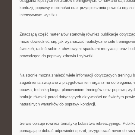
osiągania lepszych rezultatów treningowych. Omawiane są sposo
kontuzji, poprawy mobilności oraz przyspieszania powrotu organi
intensywnym wysiłku.
Znaczącą część materiałów stanowią również publikacje dotycząc
może dowiedzieć się, jak wyznaczać realistyczne cele treningow
ćwiczeń, radzić sobie z chwilowymi spadkami motywacji oraz bud
prowadzące do poprawy zdrowia i sylwetki.
Na stronie można znaleźć wiele informacji dotyczących treningu
zagadnienia związane z przygotowaniem organizmu do biegania,
obuwia, techniką biegu, planowaniem treningów oraz poprawą wyd
brakuje również porad dotyczących aktywności na świeżym powie
naturalnych warunków do poprawy kondycji.
Serwis opisuje również tematykę kolarstwa rekreacyjnego. Publik
pomagające dobrać odpowiedni sprzęt, przygotować rower do sezo