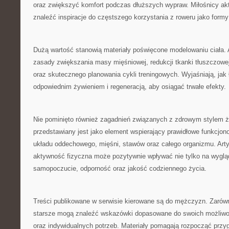
oraz zwiększyć komfort podczas dłuższych wypraw. Miłośnicy 
znaleźć inspiracje do częstszego korzystania z roweru jako form
Dużą wartość stanowią materiały poświęcone modelowaniu ciała. 
zasady zwiększania masy mięśniowej, redukcji tkanki tłuszczowej
oraz skutecznego planowania cykli treningowych. Wyjaśniają, jak
odpowiednim żywieniem i regeneracją, aby osiągać trwałe efekty.
Nie pominięto również zagadnień związanych z zdrowym stylem ż
przedstawiany jest jako element wspierający prawidłowe funkcjon
układu oddechowego, mięśni, stawów oraz całego organizmu. Arty
aktywność fizyczna może pozytywnie wpływać nie tylko na wygląd
samopoczucie, odporność oraz jakość codziennego życia.
Treści publikowane w serwisie kierowane są do mężczyzn. Zarówn
starsze mogą znaleźć wskazówki dopasowane do swoich możliwo
oraz indywidualnych potrzeb. Materiały pomagają rozpocząć przy