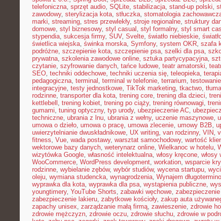
telefoniczna
,
sprzęt audio
,
SQLite
,
stabilizacja
,
stand-up polski
,
s
zawodowy
,
sterylizacja kota
,
stłuczka
,
stomatologia zachowawcz
marki
,
streaming
,
stres przewlekły
,
stroje regionalne
,
struktury da
domowe
,
styl biznesowy
,
styl casual
,
styl formalny
,
styl smart ca
stypendia
,
sukcesja firmy
,
SUV
,
Svelte
,
światło niebieskie
,
światł
świetlica wiejska
,
świnka morska
,
Symfony
,
system OKR
,
szafa 
podróżne
,
szczepienie kota
,
szczepienie psa
,
szelki dla psa
,
szk
prywatna
,
szkolenia zawodowe online
,
sztuka partycypacyjna
,
szt
czytanie
,
szyfrowanie danych
,
tańce ludowe
,
teatr amatorski
,
teat
SEO
,
techniki oddechowe
,
techniki uczenia się
,
teleopieka
,
terapi
pedagogiczna
,
terminal
,
terminal w telefonie
,
terrarium
,
testowani
integracyjne
,
testy jednostkowe
,
TikTok marketing
,
tkactwo
,
tłuma
rodzinne
,
transporter dla kota
,
trening core
,
trening dla dzieci
,
tren
kettlebell
,
trening kobiet
,
trening po ciąży
,
trening równowagi
,
tren
gumami
,
tuning optyczny
,
typ urody
,
ubezpieczenie AC
,
ubezpiec
techniczne
,
ubrania z lnu
,
ubrania z wełny
,
uczenie maszynowe
,
u
umowa o dzieło
,
umowa o pracę
,
umowa zlecenie
,
umowy B2B
,
u
uwierzytelnianie dwuskładnikowe
,
UX writing
,
van rodzinny
,
VIN
,
v
fitness
,
Vue
,
wada postawy
,
warsztat samochodowy
,
wartość klie
wektorowe bazy danych
,
weterynarz online
,
Wielkanoc w hotelu
,
W
wizytówka Google
,
własność intelektualna
,
włosy kręcone
,
włosy 
WooCommerce
,
WordPress development
,
workation
,
wsparcie kr
rodzinne
,
wybielanie zębów
,
wybór studiów
,
wycena startupu
,
wyci
oleju
,
wymiana studencka
,
wynagrodzenia
,
Wynajem długotermin
wyprawka dla kota
,
wyprawka dla psa
,
wystąpienia publiczne
,
wys
youngtimery
,
YouTube Shorts
,
zabawki węchowe
,
zabezpieczenie 
zabezpieczenie lakieru
,
zabytkowe kościoły
,
zakup auta używane
zapachy unisex
,
zarządzanie małą firmą
,
zawieszenie
,
zdrowie h
zdrowie mężczyzn
,
zdrowie oczu
,
zdrowie słuchu
,
zdrowie w podr