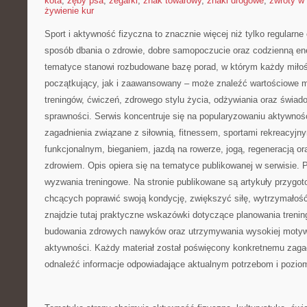
kota
,
zęby psa
,
zegarki
,
znak towarowy
,
znaki drogowe
,
zwroty w 
żywienie kur
Sport i aktywność fizyczna to znacznie więcej niż tylko regularne 
sposób dbania o zdrowie, dobre samopoczucie oraz codzienną ene
tematyce stanowi rozbudowane bazę porad, w którym każdy miłoś
początkujący, jak i zaawansowany – może znaleźć wartościowe m
treningów, ćwiczeń, zdrowego stylu życia, odżywiania oraz świad
sprawności. Serwis koncentruje się na popularyzowaniu aktywnośc
zagadnienia związane z siłownią, fitnessem, sportami rekreacyjny
funkcjonalnym, bieganiem, jazdą na rowerze, jogą, regeneracją 
zdrowiem. Opis opiera się na tematyce publikowanej w serwisie.
wyzwania treningowe. Na stronie publikowane są artykuły przygo
chcących poprawić swoją kondycję, zwiększyć siłę, wytrzymałość
znajdzie tutaj praktyczne wskazówki dotyczące planowania trenin
budowania zdrowych nawyków oraz utrzymywania wysokiej motywa
aktywności. Każdy materiał został poświęcony konkretnemu zagad
odnaleźć informacje odpowiadające aktualnym potrzebom i pozi