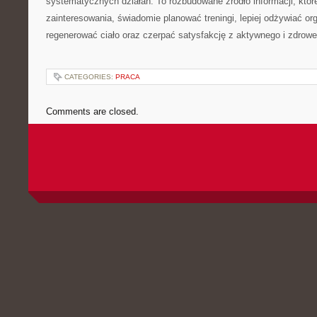
systematycznych działań. To rozbudowane źródło informacji, któ
zainteresowania, świadomie planować treningi, lepiej odżywiać or
regenerować ciało oraz czerpać satysfakcję z aktywnego i zdrowe
CATEGORIES:
PRACA
Comments are closed.