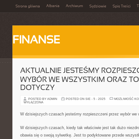
Albania
Archiwum
T
Strona główna
Sędziowie
Spis Treści
FINANSE
AKTUALNIE JESTEŚMY ROZPIESZ
WYBÓR WE WSZYSTKIM ORAZ T
DOTYCZY
POSTED BY ADMIN
POSTED ON SIE - 5 - 2025
MOŻLIWOŚĆ K
WYŁĄCZONA
W dzisiejszych czasach jesteśmy rozpieszczeni przez wybór we w
W dzisiejszych czasach, kiedy tak właściwie jest tak dużo niezdr
obawia się o swoją sylwetkę. Jest to podyktowane przede wszyst