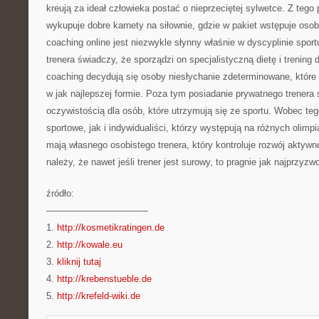
kreują za ideał człowieka postać o nieprzeciętej sylwetce. Z teg
wykupuje dobre karnety na siłownie, gdzie w pakiet wstępuje osobi
coaching online jest niezwykle słynny właśnie w dyscyplinie spor
trenera świadczy, że sporządzi on specjalistyczną dietę i trening
coaching decydują się osoby niesłychanie zdeterminowane, które
w jak najlepszej formie. Poza tym posiadanie prywatnego trenera 
oczywistością dla osób, które utrzymują się ze sportu. Wobec te
sportowe, jak i indywidualiści, którzy występują na różnych oli
mają własnego osobistego trenera, który kontroluje rozwój aktywn
należy, że nawet jeśli trener jest surowy, to pragnie jak najprzyzwo
źródło:
———————————
1.
http://kosmetikratingen.de
2.
http://kowale.eu
3.
kliknij tutaj
4.
http://krebenstueble.de
5.
http://krefeld-wiki.de