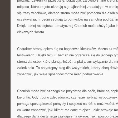
prowadzi czytelnika przez Azję, pokazując zarówno znane kierunki
miejsca, które często okazują się najbardziej zapadające w pami
się trasy widokowe, dlatego strona może być pomocna dla osób o
oczekiwaniach. Jedni szukają tu pomysłów na samotną podróż, inni
Dzięki takiej rozpiętości tematycznej Cherrish może służyć jako i
ciekawych świata.
Charakter strony opiera się na bogactwie kierunków. Można tu traf
festiwalach. Dzięki temu Cherrish nie ogranicza się do jednego typ
strona dla osób, które planują leżeć na plaży, ani wyłącznie dla 
zwiedzania. To przystępny blog dla wszystkich, którzy chcą dowied
zobaczyć, jak wiele sposobów może mieć podróżowanie.
Cherrish może być szczególnie przydatne dla osób, które są dopi
kierunku. Gdy trudno zdecydować, czy lepiej wybrać wypoczynek
pomaga uporządkować pomysły i spojrzeć na różne możliwości. 
co warto zobaczyć, jaki klimat ma dane miejsce, jakie atrakcje m
dlaczego dana destynacja zasługuje na uwagę. Taki sposób prezen