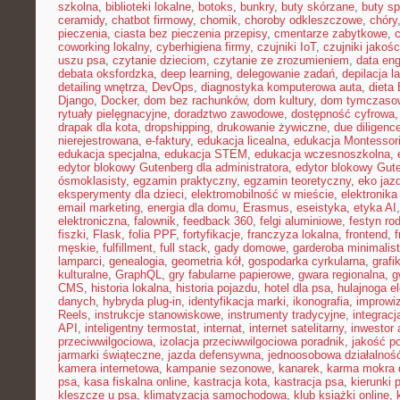
szkolna
,
biblioteki lokalne
,
botoks
,
bunkry
,
buty skórzane
,
buty s
ceramidy
,
chatbot firmowy
,
chomik
,
choroby odkleszczowe
,
chóry
pieczenia
,
ciasta bez pieczenia przepisy
,
cmentarze zabytkowe
,
coworking lokalny
,
cyberhigiena firmy
,
czujniki IoT
,
czujniki jakośc
uszu psa
,
czytanie dzieciom
,
czytanie ze zrozumieniem
,
data eng
debata oksfordzka
,
deep learning
,
delegowanie zadań
,
depilacja l
detailing wnętrza
,
DevOps
,
diagnostyka komputerowa auta
,
dieta
Django
,
Docker
,
dom bez rachunków
,
dom kultury
,
dom tymczasow
rytuały pielęgnacyjne
,
doradztwo zawodowe
,
dostępność cyfrowa
drapak dla kota
,
dropshipping
,
drukowanie żywiczne
,
due diligenc
nierejestrowana
,
e-faktury
,
edukacja licealna
,
edukacja Montessor
edukacja specjalna
,
edukacja STEM
,
edukacja wczesnoszkolna
,
edytor blokowy Gutenberg dla administratora
,
edytor blokowy Gut
ósmoklasisty
,
egzamin praktyczny
,
egzamin teoretyczny
,
eko jaz
eksperymenty dla dzieci
,
elektromobilność w mieście
,
elektronika
email marketing
,
energia dla domu
,
Erasmus
,
eseistyka
,
etyka AI
elektroniczna
,
falownik
,
feedback 360
,
felgi aluminiowe
,
festyn ro
fiszki
,
Flask
,
folia PPF
,
fortyfikacje
,
franczyza lokalna
,
frontend
,
męskie
,
fulfillment
,
full stack
,
gady domowe
,
garderoba minimalis
lamparci
,
genealogia
,
geometria kół
,
gospodarka cyrkularna
,
grafi
kulturalne
,
GraphQL
,
gry fabularne papierowe
,
gwara regionalna
,
g
CMS
,
historia lokalna
,
historia pojazdu
,
hotel dla psa
,
hulajnoga e
danych
,
hybryda plug-in
,
identyfikacja marki
,
ikonografia
,
improwiz
Reels
,
instrukcje stanowiskowe
,
instrumenty tradycyjne
,
integrac
API
,
inteligentny termostat
,
internat
,
internet satelitarny
,
inwestor 
przeciwwilgociowa
,
izolacja przeciwwilgociowa poradnik
,
jakość p
jarmarki świąteczne
,
jazda defensywna
,
jednoosobowa działalnoś
kamera internetowa
,
kampanie sezonowe
,
kanarek
,
karma mokra d
psa
,
kasa fiskalna online
,
kastracja kota
,
kastracja psa
,
kierunki 
kleszcze u psa
,
klimatyzacja samochodowa
,
klub książki online
,