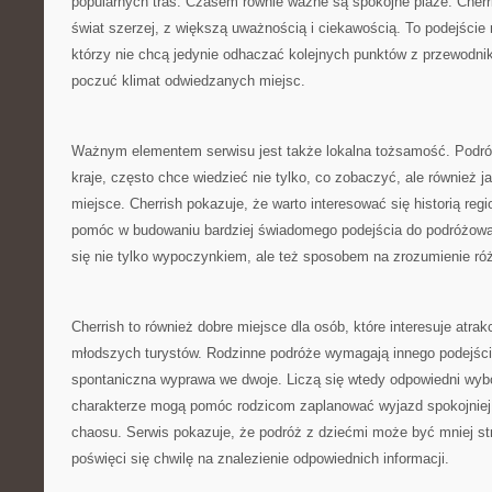
popularnych tras. Czasem równie ważne są spokojne plaże. Cherr
świat szerzej, z większą uważnością i ciekawością. To podejści
którzy nie chcą jedynie odhaczać kolejnych punktów z przewodni
poczuć klimat odwiedzanych miejsc.
Ważnym elementem serwisu jest także lokalna tożsamość. Podróż
kraje, często chce wiedzieć nie tylko, co zobaczyć, ale również 
miejsce. Cherrish pokazuje, że warto interesować się historią reg
pomóc w budowaniu bardziej świadomego podejścia do podróżowan
się nie tylko wypoczynkiem, ale też sposobem na zrozumienie ró
Cherrish to również dobre miejsce dla osób, które interesuje atrak
młodszych turystów. Rodzinne podróże wymagają innego podejśc
spontaniczna wyprawa we dwoje. Liczą się wtedy odpowiedni wybó
charakterze mogą pomóc rodzicom zaplanować wyjazd spokojniej 
chaosu. Serwis pokazuje, że podróż z dziećmi może być mniej str
poświęci się chwilę na znalezienie odpowiednich informacji.