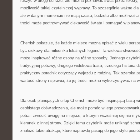
ruszyć w drogę od razu, ale można poznawać świat przez teksty, op
możliwość takiej czytelniczej wyprawy. To szczególnie ważne dla o
ale w danym momencie nie mają czasu, budżetu albo możliwości 
treści może podtrzymywać ciekawość świata i pomagać w planow
Cherrish pokazuje, że każde miejsce można opisać z wielu persp
być ciekawy dla miłośnika lokalnych legend. Ta wielowarstwowość
może inspirować różne osoby na różne sposoby. Jednego czytelni
tradycyjnej potrawy, drugiego widokowa trasa, trzeciego historia 
praktyczny poradnik dotyczący wyjazdu z rodziną. Tak szeroka 
wartość strony i sprawia, że jej treści można wykorzystywać na 
Dla osób planujących urlop Cherrish może być inspirującą bazą w
osobistego doświadczenia, ale może pomóc w jego przygotowaniu.
potrafi zwrócić uwagę na miejsce, o którym wcześniej się nie my
kierunek z innej strony. Dzięki temu czytelnik może uniknąć sch
znaleźć takie atrakcje, które naprawdę pasują do jego stylu podró