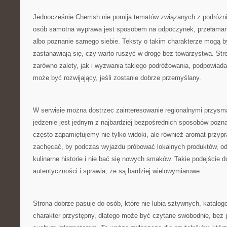
Jednocześnie Cherrish nie pomija tematów związanych z podróżni
osób samotna wyprawa jest sposobem na odpoczynek, przełamani
albo poznanie samego siebie. Teksty o takim charakterze mogą być
zastanawiają się, czy warto ruszyć w drogę bez towarzystwa. S
zarówno zalety, jak i wyzwania takiego podróżowania, podpowiad
może być rozwijający, jeśli zostanie dobrze przemyślany.
W serwisie można dostrzec zainteresowanie regionalnymi przys
jedzenie jest jednym z najbardziej bezpośrednich sposobów pozna
często zapamiętujemy nie tylko widoki, ale również aromat przyp
zachęcać, by podczas wyjazdu próbować lokalnych produktów, od
kulinarne historie i nie bać się nowych smaków. Takie podejście 
autentyczności i sprawia, że są bardziej wielowymiarowe.
Strona dobrze pasuje do osób, które nie lubią sztywnych, katalo
charakter przystępny, dlatego może być czytane swobodnie, bez p