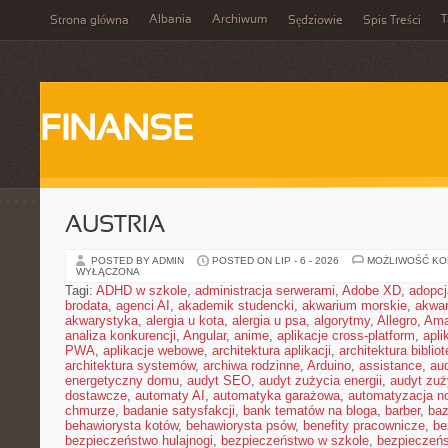
Albania
Archiwum
T
Strona główna
Sędziowie
Spis Treści
FINANSE
AUSTRIA
POSTED BY ADMIN
POSTED ON LIP - 6 - 2026
MOŻLIWOŚĆ K
WYŁĄCZONA
Tagi:
ADHD w szkole
,
administracja serwerami
,
Adobe XD
,
adopcj
brodata
,
agenci AI
,
akademik studencki
,
akwarium morskie
,
akwa
akwarystyka
,
alergia u kota
,
alergia u psa
,
algorytmy
,
Allegro
,
Ama
analiza konkurencji
,
Angular
,
anime
,
aplikacje cross-platform
,
apli
PWA
,
aplikacje webowe
,
architektura aplikacji
,
architektura biblio
architektura systemów
,
archiwa rodzinne
,
Arduino
,
assistance
,
aud
energetyczny domu
,
audyt SEO
,
audyt zużycia energii
,
audyt zuż
dostawcze
,
automaty AI
,
automatyka garażowa
,
automatyzacja n
chmurze
,
badanie satysfakcji
,
bank tematów na bloga
,
barber
,
ba
behawiorysta kotów
,
behawiorysta psów
,
benefity pracownicze
,
be
bezpieczeństwo hulajnogi
,
bezpieczeństwo w szkole
,
bezpieczeńs