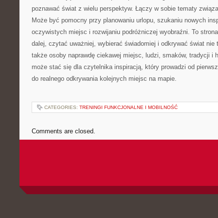
poznawać świat z wielu perspektyw. Łączy w sobie tematy związa
Może być pomocny przy planowaniu urlopu, szukaniu nowych inspi
oczywistych miejsc i rozwijaniu podróżniczej wyobraźni. To strona
dalej, czytać uważniej, wybierać świadomiej i odkrywać świat nie t
także osoby naprawdę ciekawej miejsc, ludzi, smaków, tradycji i hi
może stać się dla czytelnika inspiracją, który prowadzi od pierw
do realnego odkrywania kolejnych miejsc na mapie.
CATEGORIES:
TRENINGI FUNKCJONALNE I MOBILNOŚĆ
Comments are closed.