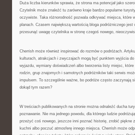
Duża liczba kierunków sprawia, że strona ma potencjał jako szeroki
Czytelnik może znaleźć tu zarówno kraje bardzo popularne turystyc
oczywiste. Taka różnorodność pozwala odkrywać miejsca, które wc
planach. Czasem największą wartością bloga podróżniczego jest wł
przesunąć uwagę czytelnika w stronę czegoś nowego, nieoczywis
Cherrish może również inspirować do rozmów o podróżach. Artyku
kulturach, atrakcjach i zwyczajach mogą być punktem wyjścia d
wyjazdu, wymiany doświadczeń albo tworzenia listy miejsc, które 
rodzin, grup znajomych i samotnych podróżników taki serwis moż
impulsem. To szczególnie ważne, bo podróże często zaczynają si
dokąd tym razem?
W treściach publikowanych na stronie można odnaleźć ducha turys
poznawanie. Nie ma jednego powodu, dla którego ludzie podróżują
przeżyć coś nowego, jeszcze inni poznać historię, zrobić piękne z
kuchni albo poczuć atmosferę innego miejsca. Cherrish może odp