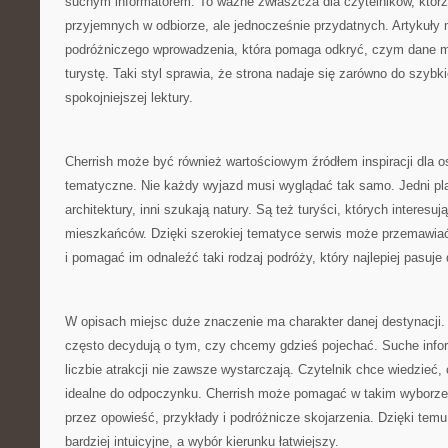
suchym informatorem. To ważne zwłaszcza dla czytelników, którz
przyjemnych w odbiorze, ale jednocześnie przydatnych. Artykuły 
podróżniczego wprowadzenia, która pomaga odkryć, czym dane 
turystę. Taki styl sprawia, że strona nadaje się zarówno do szybki
spokojniejszej lektury.
Cherrish może być również wartościowym źródłem inspiracji dla os
tematyczne. Nie każdy wyjazd musi wyglądać tak samo. Jedni pla
architektury, inni szukają natury. Są też turyści, których interesu
mieszkańców. Dzięki szerokiej tematyce serwis może przemawiać
i pomagać im odnaleźć taki rodzaj podróży, który najlepiej pasuje 
W opisach miejsc duże znaczenie ma charakter danej destynacji.
często decydują o tym, czy chcemy gdzieś pojechać. Suche info
liczbie atrakcji nie zawsze wystarczają. Czytelnik chce wiedzieć,
idealne do odpoczynku. Cherrish może pomagać w takim wyborze,
przez opowieść, przykłady i podróżnicze skojarzenia. Dzięki temu
bardziej intuicyjne, a wybór kierunku łatwiejszy.