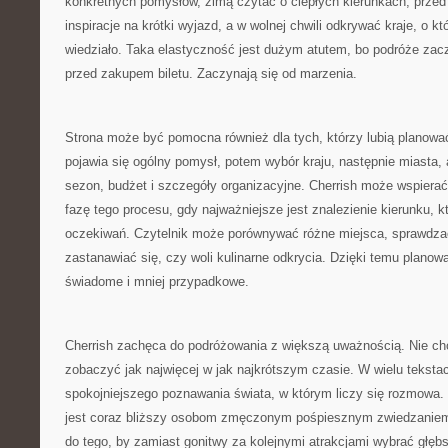
konkretnych pomysłów, zimą czytać o ciepłych kierunkach, prz
inspiracje na krótki wyjazd, a w wolnej chwili odkrywać kraje, o kt
wiedziało. Taka elastyczność jest dużym atutem, bo podróże zacz
przed zakupem biletu. Zaczynają się od marzenia.
Strona może być pomocna również dla tych, którzy lubią planowa
pojawia się ogólny pomysł, potem wybór kraju, następnie miasta, at
sezon, budżet i szczegóły organizacyjne. Cherrish może wspiera
fazę tego procesu, gdy najważniejsze jest znalezienie kierunku, 
oczekiwań. Czytelnik może porównywać różne miejsca, sprawdzać,
zastanawiać się, czy woli kulinarne odkrycia. Dzięki temu planowan
świadome i mniej przypadkowe.
Cherrish zachęca do podróżowania z większą uważnością. Nie cho
zobaczyć jak najwięcej w jak najkrótszym czasie. W wielu tekst
spokojniejszego poznawania świata, w którym liczy się rozmowa.
jest coraz bliższy osobom zmęczonym pośpiesznym zwiedzaniem
do tego, by zamiast gonitwy za kolejnymi atrakcjami wybrać głę