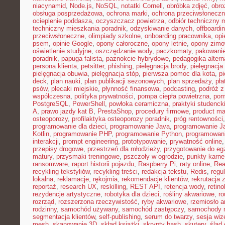
niacynamid
,
Node.js
,
NoSQL
,
notatki Cornell
,
obróbka zdjęć
,
obro
obsługa posprzedażowa
,
ochrona marki
,
ochrona przeciwsłonecz
ocieplenie poddasza
,
oczyszczacz powietrza
,
odbiór techniczny 
techniczny mieszkania poradnik
,
odzyskiwanie danych
,
offboardi
przeciwsłoneczne
,
olimpiady szkolne
,
onboarding pracownika
,
opi
psem
,
opinie Google
,
opony całoroczne
,
opony letnie
,
opony zim
oświetlenie studyjne
,
oszczędzanie wody
,
paczkomaty
,
pakowanie
poradnik
,
papuga falista
,
paznokcie hybrydowe
,
pedagogika alter
persona klienta
,
petsitter
,
phishing
,
pielęgnacja brody
,
pielęgnacja 
pielęgnacja obuwia
,
pielęgnacja stóp
,
pierwsza pomoc dla kota
,
p
deck
,
plan nauki
,
plan publikacji sezonowych
,
plan sprzedaży
,
pła
psów
,
plecaki miejskie
,
płynność finansowa
,
podcasting
,
podróż 
współczesna
,
polityka prywatności
,
pompa ciepła powietrzna
,
pom
PostgreSQL
,
PowerShell
,
powłoka ceramiczna
,
praktyki studenck
A
,
prawo jazdy kat B
,
PrestaShop
,
procedury firmowe
,
product mar
osteoporozy
,
profilaktyka osteoporozy poradnik
,
próg rentowności
programowanie dla dzieci
,
programowanie Java
,
programowanie Ja
Kotlin
,
programowanie PHP
,
programowanie Python
,
programowani
interakcji
,
prompt engineering
,
prototypowanie
,
prywatność online
przepisy drogowe
,
przestrzeń dla młodzieży
,
przygotowanie do e
matury
,
przysmaki treningowe
,
pszczoły w ogrodzie
,
punkty karne
ransomware
,
raport historii pojazdu
,
Raspberry Pi
,
raty online
,
Rea
recykling tekstyliów
,
recykling treści
,
redakcja tekstu
,
Redis
,
regu
lokalna
,
reklamacje
,
rękojmia
,
rekomendacje klientów
,
rekrutacja 
reportaż
,
research UX
,
reskilling
,
REST API
,
retencja wody
,
retino
rezydencje artystyczne
,
robotyka dla dzieci
,
rośliny akwariowe
,
ro
rozrząd
,
rozszerzona rzeczywistość
,
ryby akwariowe
,
rzemiosło a
rodzinny
,
samochód używany
,
samochód zastępczy
,
samochody m
segmentacja klientów
,
self-publishing
,
serum do twarzy
,
sesja wi
mesh
,
skanowanie 3D
,
skład książki
,
skrypty bash
,
skutery
,
ślad 