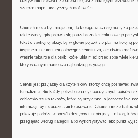
odkrywaniu i sprawia, że strona nie jest zamkniętym przewodnikie
szeroką mapą turystycznych możliwości.
Cherrish może być miejscem, do którego wraca się nie tylko prz
także wtedy, gdy pojawia się potrzeba znalezienia nowego pomy
tekst o spokojnej plaży, by w głowie pojawił się plan na kolejną p
inspiracja: nie narzuca gotowego scenariusza, ale otwiera możliw
właśnie taką rolę dla osób, które lubią mieć przed sobą wiele kier
który w danym momencie najbardziej przyciąga.
Serwis jest przyjazny dla czytelników, którzy chcą poznawać świ
formalizmu. Nie każdy potrzebuje encyklopedycznych opisów i sk
odbiorców szuka tekstów, które są przyjemne, a jednocześnie za
informacji, by rozbudzić zainteresowanie. Cherrish może trafiać w
pokazuje podróże w sposób dostępny i inspirujący. To blog, któr
przeglądać według kategorii albo wykorzystywać jako punkt wyjśc