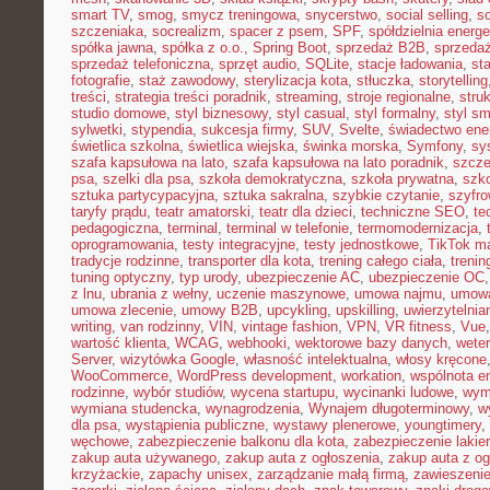
smart TV
,
smog
,
smycz treningowa
,
snycerstwo
,
social selling
,
so
szczeniaka
,
socrealizm
,
spacer z psem
,
SPF
,
spółdzielnia energ
spółka jawna
,
spółka z o.o.
,
Spring Boot
,
sprzedaż B2B
,
sprzeda
sprzedaż telefoniczna
,
sprzęt audio
,
SQLite
,
stacje ładowania
,
st
fotografie
,
staż zawodowy
,
sterylizacja kota
,
stłuczka
,
storytelling
treści
,
strategia treści poradnik
,
streaming
,
stroje regionalne
,
stru
studio domowe
,
styl biznesowy
,
styl casual
,
styl formalny
,
styl sm
sylwetki
,
stypendia
,
sukcesja firmy
,
SUV
,
Svelte
,
świadectwo ene
świetlica szkolna
,
świetlica wiejska
,
świnka morska
,
Symfony
,
sy
szafa kapsułowa na lato
,
szafa kapsułowa na lato poradnik
,
szcze
psa
,
szelki dla psa
,
szkoła demokratyczna
,
szkoła prywatna
,
szk
sztuka partycypacyjna
,
sztuka sakralna
,
szybkie czytanie
,
szyfr
taryfy prądu
,
teatr amatorski
,
teatr dla dzieci
,
techniczne SEO
,
te
pedagogiczna
,
terminal
,
terminal w telefonie
,
termomodernizacja
,
oprogramowania
,
testy integracyjne
,
testy jednostkowe
,
TikTok ma
tradycje rodzinne
,
transporter dla kota
,
trening całego ciała
,
trenin
tuning optyczny
,
typ urody
,
ubezpieczenie AC
,
ubezpieczenie OC
z lnu
,
ubrania z wełny
,
uczenie maszynowe
,
umowa najmu
,
umowa
umowa zlecenie
,
umowy B2B
,
upcykling
,
upskilling
,
uwierzytelni
writing
,
van rodzinny
,
VIN
,
vintage fashion
,
VPN
,
VR fitness
,
Vue
wartość klienta
,
WCAG
,
webhooki
,
wektorowe bazy danych
,
weter
Server
,
wizytówka Google
,
własność intelektualna
,
włosy kręcone
WooCommerce
,
WordPress development
,
workation
,
wspólnota e
rodzinne
,
wybór studiów
,
wycena startupu
,
wycinanki ludowe
,
wym
wymiana studencka
,
wynagrodzenia
,
Wynajem długoterminowy
,
w
dla psa
,
wystąpienia publiczne
,
wystawy plenerowe
,
youngtimery
,
węchowe
,
zabezpieczenie balkonu dla kota
,
zabezpieczenie lakie
zakup auta używanego
,
zakup auta z ogłoszenia
,
zakup auta z og
krzyżackie
,
zapachy unisex
,
zarządzanie małą firmą
,
zawieszeni