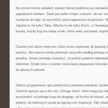
Na stronie można odnaleźć również klimat podróżniczej ciekawośc
popularnych hasłach. Świat jest pełen miejsc znanych, ale też z
zachęcać do tego, by wychodzić poza najprostsze skojarzenia. His
Japonia to nie tylko Tokio, Włochy to nie tylko Rzym, a Chorwacja
kurorty. Każdy kraj ma swoje smaki, które warto poznawać stopni
Cherrish jest także miejscem, które może inspirować do bardziej
podróży. Nie zawsze trzeba planować wszystko według jednego 
powolną. Serwis pomaga zauważyć, że podróż powinna odpowiada
odwrotnie. Dzięki temu czytelnik może lepiej dopasować kierunek
do własnych potrzeb.
Dobrze przygotowany opis podróżniczy powinien pobudzać wyobraź
Cherrish wpisuje się w ten styl, oferując treści, które mogą być l
przechodzić od jednego kraju do drugiego, od kuchni do historii, o
atrakcji, od rodzinnych porad po egzotyczne inspiracje. Taki ukł