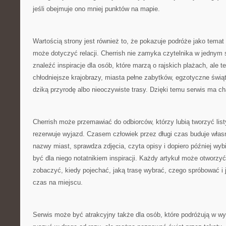
jeśli obejmuje ono mniej punktów na mapie.
Wartością strony jest również to, że pokazuje podróże jako temat
może dotyczyć relacji. Cherrish nie zamyka czytelnika w jednym
znaleźć inspiracje dla osób, które marzą o rajskich plażach, ale te
chłodniejsze krajobrazy, miasta pełne zabytków, egzotyczne świąty
dziką przyrodę albo nieoczywiste trasy. Dzięki temu serwis ma ch
Cherrish może przemawiać do odbiorców, którzy lubią tworzyć list
rezerwuje wyjazd. Czasem człowiek przez długi czas buduje wła
nazwy miast, sprawdza zdjęcia, czyta opisy i dopiero później wyb
być dla niego notatnikiem inspiracji. Każdy artykuł może otworzyć
zobaczyć, kiedy pojechać, jaką trasę wybrać, czego spróbować i j
czas na miejscu.
Serwis może być atrakcyjny także dla osób, które podróżują w w