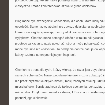
potrzeby, oferując teksty, które pokazują świat z wielu stron. Dzię
elastyczna i może zainteresować szerokie grono odbiorców.
Blog może być szczególnie wartościowy dla osób, które lubią od
opowieść. Same nazwy atrakcji nie zawsze działają na wyobraźnię
klimat i szczegóły sprawiają, że czytelnik zaczyna czuć, dlaczeg
wyjątkowe. Cherrish może pomagać właśnie w takim odkrywaniu. 
prostego wskazania, gdzie pojechać, strona może pokazywać, co
może być inna niż wszystkie. To podejście dobrze pasuje do wsp
którzy szukają autentyczniejszych inspiracji.
Cherrish to strona dla tych, którzy wierzą, że świat jest zbyt cie
samych schematów. Nawet popularne kierunki można zobaczyć inac
nie przez pryzmat lokalnych historii, mniej znanych atrakcji, kultu
mieszkańców. Serwis zachęca do takiego spojrzenia, pokazując,
różnorodne. Dzięki temu nawet czytelnik, który zna już wiele mie
pobudzi jego ciekawość.