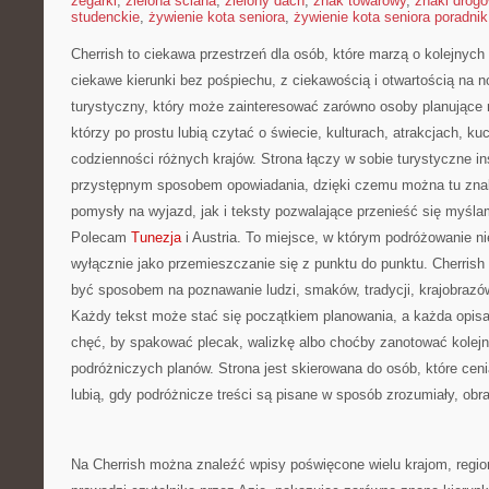
zegarki
,
zielona ściana
,
zielony dach
,
znak towarowy
,
znaki drog
studenckie
,
żywienie kota seniora
,
żywienie kota seniora poradnik
Cherrish to ciekawa przestrzeń dla osób, które marzą o kolejnyc
ciekawe kierunki bez pośpiechu, z ciekawością i otwartością na 
turystyczny, który może zainteresować zarówno osoby planujące ro
którzy po prostu lubią czytać o świecie, kulturach, atrakcjach, kuch
codzienności różnych krajów. Strona łączy w sobie turystyczne ins
przystępnym sposobem opowiadania, dzięki czemu można tu zna
pomysły na wyjazd, jak i teksty pozwalające przenieść się myśla
Polecam
Tunezja
i Austria. To miejsce, w którym podróżowanie ni
wyłącznie jako przemieszczanie się z punktu do punktu. Cherris
być sposobem na poznawanie ludzi, smaków, tradycji, krajobrazów,
Każdy tekst może stać się początkiem planowania, a każda opis
chęć, by spakować plecak, walizkę albo choćby zanotować kolejne
podróżniczych planów. Strona jest skierowana do osób, które ceni
lubią, gdy podróżnicze treści są pisane w sposób zrozumiały, obr
Na Cherrish można znaleźć wpisy poświęcone wielu krajom, regi