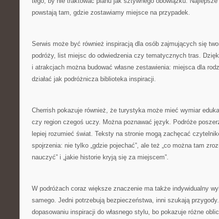
tego, by nie traktować planu jak sztywnego obowiązku. Najlepsz
powstają tam, gdzie zostawiamy miejsce na przypadek.
Serwis może być również inspiracją dla osób zajmujących się tw
podróży, list miejsc do odwiedzenia czy tematycznych tras. Dzięk
i atrakcjach można budować własne zestawienia: miejsca dla rodz
działać jak podróżnicza biblioteka inspiracji.
Cherrish pokazuje również, że turystyka może mieć wymiar eduka
czy region czegoś uczy. Można poznawać język. Podróże poszerz
lepiej rozumieć świat. Teksty na stronie mogą zachęcać czytelnik
spojrzenia: nie tylko „gdzie pojechać”, ale też „co można tam zr
nauczyć” i „jakie historie kryją się za miejscem”.
W podróżach coraz większe znaczenie ma także indywidualny wyb
samego. Jedni potrzebują bezpieczeństwa, inni szukają przygod
dopasowaniu inspiracji do własnego stylu, bo pokazuje różne oblic