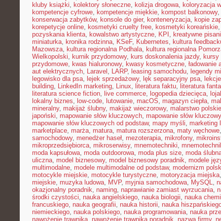
kluby książki
,
kolektory słoneczne
,
kolizja drogowa
,
koloryzacja 
kompetencje cyfrowe
,
kompetencje miękkie
,
kompost balkonowy
konserwacja zabytków
,
konsole do gier
,
konteneryzacja
,
kopie za
korepetycje online
,
kosmetyki cruelty free
,
kosmetyki koreańskie
pozyskania klienta
,
kowalstwo artystyczne
,
KPI
,
kreatywne pisan
miniaturka
,
kronika rodzinna
,
KSeF
,
Kubernetes
,
kultura feedback
Mazowsza
,
kultura regionalna Podhala
,
kultura regionalna Pomorz
Wielkopolski
,
kurnik przydomowy
,
kurs doskonalenia jazdy
,
kursy
przydomowe
,
kwas hialuronowy
,
kwasy kosmetyczne
,
ładowanie 
aut elektrycznych
,
Laravel
,
LARP
,
leasing samochodu
,
legendy mi
legowisko dla psa
,
lejek sprzedażowy
,
lęk separacyjny psa
,
lekcj
building
,
LinkedIn marketing
,
Linux
,
literatura faktu
,
literatura fant
literatura science fiction
,
live commerce
,
logopedia dziecięca
,
loj
lokalny biznes
,
low-code
,
lutowanie
,
macOS
,
magazyn ciepła
,
mak
mineralny
,
makijaż ślubny
,
makijaż wieczorowy
,
malarstwo polski
japoński
,
mapowanie słów kluczowych
,
mapowanie słów kluczowy
mapowanie słów kluczowych od podstaw
,
mapy myśli
,
marketing 
marketplace
,
marża
,
matura
,
matura rozszerzona
,
maty węchowe
samochodowy
,
menedżer haseł
,
mezoterapia
,
mikrofony
,
mikroins
mikroprzedsiębiorca
,
mikroserwisy
,
mnemotechniki
,
mnemotechnik
moda kapsułowa
,
moda outdoorowa
,
moda plus size
,
moda ślubn
uliczna
,
model biznesowy
,
model biznesowy poradnik
,
modele ję
multimodalne
,
modele multimodalne od podstaw
,
modernizm polsk
motocykle miejskie
,
motocykle turystyczne
,
motoryzacja miejska
miejskie
,
muzyka ludowa
,
MVP
,
myjnia samochodowa
,
MySQL
,
n
okazjonalny poradnik
,
naming
,
naprawianie zamiast wyrzucania
,
n
środki czystości
,
nauka angielskiego
,
nauka biologii
,
nauka chemi
francuskiego
,
nauka geografii
,
nauka historii
,
nauka hiszpańskieg
niemieckiego
,
nauka polskiego
,
nauka programowania
,
nauka prz
nawożenie trawnika
,
nawożenie trawnika poradnik
,
nazwa firmy
,
ne