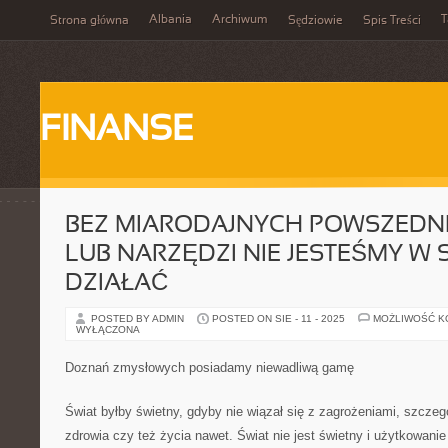
Albania
Archiwum
T
Strona główna
Sędziowie
Spis Treści
FINANSE
BEZ MIARODAJNYCH POWSZEDN
LUB NARZĘDZI NIE JESTEŚMY W 
DZIAŁAĆ
POSTED BY ADMIN
POSTED ON SIE - 11 - 2025
MOŻLIWOŚĆ 
WYŁĄCZONA
Doznań zmysłowych posiadamy niewadliwą gamę
Świat byłby świetny, gdyby nie wiązał się z zagrożeniami, szczeg
zdrowia czy też życia nawet. Świat nie jest świetny i użytkowani