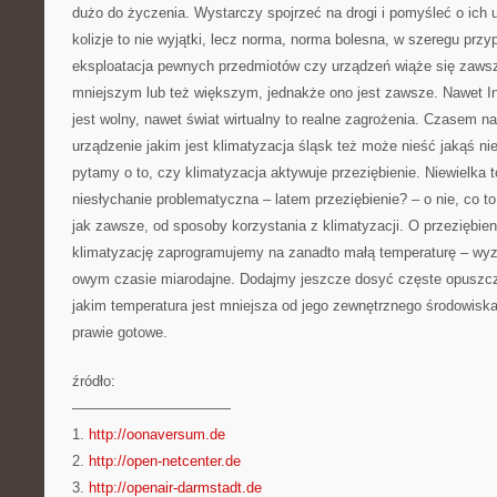
dużo do życzenia. Wystarczy spojrzeć na drogi i pomyśleć o ich
kolizje to nie wyjątki, lecz norma, norma bolesna, w szeregu przy
eksploatacja pewnych przedmiotów czy urządzeń wiąże się zaws
mniejszym lub też większym, jednakże ono jest zawsze. Nawet In
jest wolny, nawet świat wirtualny to realne zagrożenia. Czasem n
urządzenie jakim jest klimatyzacja śląsk też może nieść jakąś n
pytamy o to, czy klimatyzacja aktywuje przeziębienie. Niewielka t
niesłychanie problematyczna – latem przeziębienie? – o nie, co to
jak zawsze, od sposoby korzystania z klimatyzacji. O przeziębienie
klimatyzację zaprogramujemy na zanadto małą temperaturę – wyzi
owym czasie miarodajne. Dodajmy jeszcze dosyć częste opuszc
jakim temperatura jest mniejsza od jego zewnętrznego środowiska,
prawie gotowe.
źródło:
———————————
1.
http://oonaversum.de
2.
http://open-netcenter.de
3.
http://openair-darmstadt.de