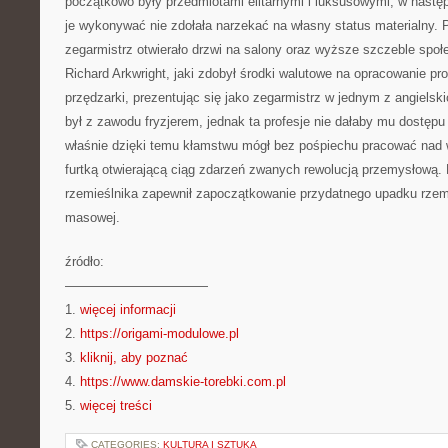
początkowo były przedmiotami elitarnymi i luksusowymi, w następ
je wykonywać nie zdołała narzekać na własny status materialny. P
zegarmistrz otwierało drzwi na salony oraz wyższe szczeble społe
Richard Arkwright, jaki zdobył środki walutowe na opracowanie p
przędzarki, prezentując się jako zegarmistrz w jednym z angiels
był z zawodu fryzjerem, jednak ta profesje nie dałaby mu dostępu 
właśnie dzięki temu kłamstwu mógł bez pośpiechu pracować nad w
furtką otwierającą ciąg zdarzeń zwanych rewolucją przemysłową. 
rzemieślnika zapewnił zapoczątkowanie przydatnego upadku rzem
masowej.
źródło:
———————————
1.
więcej informacji
2.
https://origami-modulowe.pl
3.
kliknij, aby poznać
4.
https://www.damskie-torebki.com.pl
5.
więcej treści
CATEGORIES:
KULTURA I SZTUKA