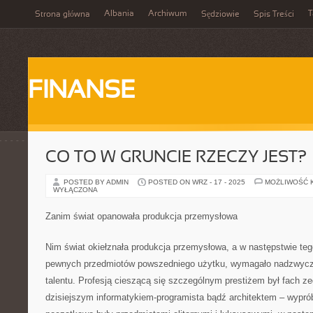
Albania
Archiwum
T
Strona główna
Sędziowie
Spis Treści
FINANSE
CO TO W GRUNCIE RZECZY JEST?
POSTED BY ADMIN
POSTED ON WRZ - 17 - 2025
MOŻLIWOŚĆ 
WYŁĄCZONA
Zanim świat opanowała produkcja przemysłowa
Nim świat okiełznała produkcja przemysłowa, a w następstwie t
pewnych przedmiotów powszedniego użytku, wymagało nadzwycz
talentu. Profesją cieszącą się szczególnym prestiżem był fach z
dzisiejszym informatykiem-programista bądź architektem – wypróbu