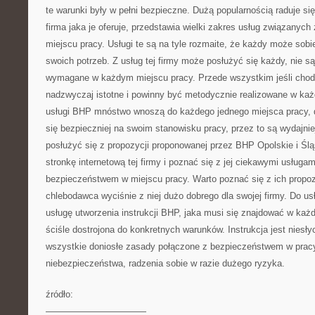
te warunki były w pełni bezpieczne. Dużą popularnością raduje si
firma jaka je oferuje, przedstawia wielki zakres usług związany
miejscu pracy. Usługi te są na tyle rozmaite, że każdy może sobie
swoich potrzeb. Z usług tej firmy może posłużyć się każdy, nie są
wymagane w każdym miejscu pracy. Przede wszystkim jeśli chodz
nadzwyczaj istotne i powinny być metodycznie realizowane w każ
usługi BHP mnóstwo wnoszą do każdego jednego miejsca pracy, d
się bezpieczniej na swoim stanowisku pracy, przez to są wydajniej
posłużyć się z propozycji proponowanej przez BHP Opolskie i Ślą
stronkę internetową tej firmy i poznać się z jej ciekawymi usługa
bezpieczeństwem w miejscu pracy. Warto poznać się z ich propo
chlebodawca wyciśnie z niej dużo dobrego dla swojej firmy. Do us
usługę utworzenia instrukcji BHP, jaka musi się znajdować w każ
ściśle dostrojona do konkretnych warunków. Instrukcja jest niesły
wszystkie doniosłe zasady połączone z bezpieczeństwem w prac
niebezpieczeństwa, radzenia sobie w razie dużego ryzyka.
źródło:
———————————