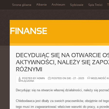
Albania
Archiwum
T
Strona główna
Sędziowie
Spis Treści
FINANSE
DECYDUJĄC SIĘ NA OTWARCIE O
AKTYWNOŚCI, NALEŻY SIĘ ZAPO
RÓŻNYMI
POSTED BY ADMIN
POSTED ON SIE - 27 - 2025
MOŻLIWOŚĆ 
WYŁĄCZONA
Decydując się na otwarcie własnej działalności, należy się poznać
Chlebodawca jest dbały za swoich pracowników, obojętnie od tego
tego musi im zagwarantować właściwe warunki do pracy, a przede