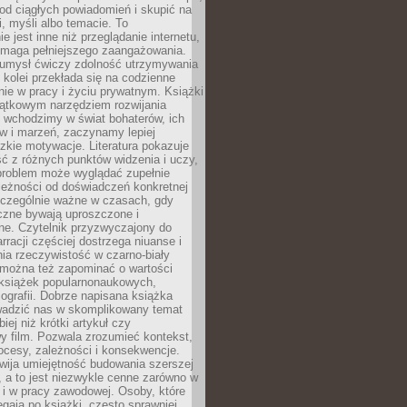
od ciągłych powiadomień i skupić na
ii, myśli albo temacie. To
e jest inne niż przeglądanie internetu,
maga pełniejszego zaangażowania.
 umysł ćwiczy zdolność utrzymywania
z kolei przekłada się na codzienne
ie w pracy i życiu prywatnym. Książki
jątkowym narzędziem rozwijania
 wchodzimy w świat bohaterów, ich
ów i marzeń, zaczynamy lepiej
zkie motywacje. Literatura pokazuje
ć z różnych punktów widzenia i uczy,
problem może wyglądać zupełnie
leżności od doświadczeń konkretnej
zczególnie ważne w czasach, gdy
czne bywają uproszczone i
ne. Czytelnik przyzwyczajony do
rracji częściej dostrzega niuanse i
nia rzeczywistość w czarno-biały
 można też zapominać o wartości
książek popularnonaukowych,
biografii. Dobrze napisana książka
owadzić nas w skomplikowany temat
iej niż krótki artykuł czy
y film. Pozwala zrozumieć kontekst,
ocesy, zależności i konsekwencje.
wija umiejętność budowania szerszej
 a to jest niezwykle cenne zarówno w
k i w pracy zawodowej. Osoby, które
ięgają po książki, często sprawniej