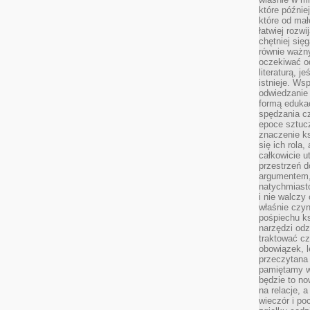
które późnie
które od ma
łatwiej rozwi
chętniej się
równie ważny
oczekiwać o
literaturą, j
istnieje. Ws
odwiedzanie 
formą eduka
spędzania c
epoce sztuczn
znaczenie k
się ich rola,
całkowicie u
przestrzeń 
argumentem,
natychmiasto
i nie walcz
właśnie czyn
pośpiechu k
narzędzi odz
traktować cz
obowiązek, l
przeczytana 
pamiętamy w
będzie to n
na relacje, 
wieczór i po