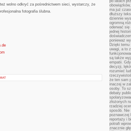
po latach p
PRZYSZŁOŚĆ
fa też wolno odkryć za pośrednictwem sieci, wystarczy, że
obowiązków,
ma już czas
fesjonalna fotografia ślubna.
dłuższy tek
dziennie wy
ogromną róż
oderwać się 
jednej histor
doświadczeni
ponieważ wy
Dzięki temu
m.de
uwagi, a to 
com
funkcjonowan
są także wy
empatii. Gdy
decyzji, lęk
rozumieć lud
rzeczywistoś
WIAT
że ten sam 
inaczej w za
osoby. To s
debaty publi
spolaryzowa
złożonych na
rzadziej oce
sposób. Nie
poznawczej 
reportaży i 
potrafi wpr
znacznie głęb