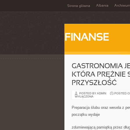
Albania
Archiwu
Strona główna
FINANSE
GASTRONOMIA JE
KTÓRA PRĘŻNIE S
PRZYSZŁOŚĆ
POSTED BY ADMIN
POSTED ON 
WYŁĄCZONA
Preparacja ślubu oraz wesela z pe
początku wydaje
zdumiewającą pamiątką przez dług