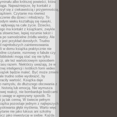
ryminału albo krótszej powieści, która
iąga. Najważniejsze, by kontakt z
rzył się z ciekawością i przyjemnością,
wiązkiem. Czytanie ma również
zenie dla dzieci i młodzieży. To
odym wieku kształtują się nawyki,
j wpływają na całe życie. Dziecko,
łego ma kontakt z książkami, zwykle
ja słownictwo, lepiej rozumie tekst i
ga po samodzielne źródła wiedzy. Ale
 jest przykład dorosłych. Trudno
d najmłodszych zainteresowania
eśli w domu książka praktycznie nie
pólne czytanie, rozmowy o fabule czy
biblioteki mogą stać się nie tylko
cji, ale też wartościowym sposobem
zasu razem. Niektórzy uważają, że w
ej inteligencji i krótkich form wideo
siążek będzie maleć. Być może zmieni
 ale trudno sobie wyobrazić, by
traciły wartość. Książka daje
do namysłu, do dłuższego obcowania z
 historią lub emocją. Nie wymusza
wej reakcji, nie bombarduje bodźcami
y o uwagę w agresywny sposób. To
i ją tak cenną. W świecie pełnym
siążka pozostaje jednym z najlepszych
yskiwania głębi myślenia. Warto więc
ytanie nie jako luksus ani szkolny
ecz jako inwestycję w siebie. Każda