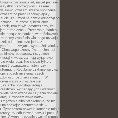
książka zostawia ślad, nawet jeśli nie
szystkich szczegółów. Czasem
owe słowo, czasem świeże spojrzenie
a czasem po prostu spokojniejszy
czucie, że umysł na chwilę odpoczął od
ienności. Im częściej będziemy
iążek, tym łatwiej dostrzeżemy, że
 jest stratą czasu. Przeciwnie, bardzo
 się jedną z najbardziej wartościowych
e możemy zrobić dla własnego rozwoju.
ążek od stuleci było jedną z
ych form rozwijania wyobraźni, wiedzy
i. Choć współczesny świat pełen jest
ści, filmów, podcastów i szybkich
, książki wciąż zajmują wyjątkowe
ciu wielu ludzi. Nie chodzi tylko o
mność poznawania historii czy
nformacji. Regularne czytanie wpływa
ację, sposób myślenia, zasób
 zdolność rozumienia innych. W
tórym wszystko wydaje się
, książka pozostaje jedną z
przestrzeni wymagających uważności i
. Wiele osób wraca do czytania dopiero
rzerwy. Powodem bywa natłok
 zmęczenie albo przekonanie, że nie
u na spokojne zanurzenie się w
st. Tymczasem nawet kilkanaście minut
starczy, by odbudować nawyk i poczuć
nicę. Czytanie pozwala zwolnić tempo,