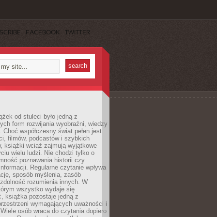
SCRIBE
FACEBOOK
TWITTER
ążek od stuleci było jedną z
ych form rozwijania wyobraźni, wiedzy
i. Choć współczesny świat pełen jest
ści, filmów, podcastów i szybkich
, książki wciąż zajmują wyjątkowe
ciu wielu ludzi. Nie chodzi tylko o
mność poznawania historii czy
nformacji. Regularne czytanie wpływa
ację, sposób myślenia, zasób
 zdolność rozumienia innych. W
tórym wszystko wydaje się
, książka pozostaje jedną z
przestrzeni wymagających uważności i
. Wiele osób wraca do czytania dopiero