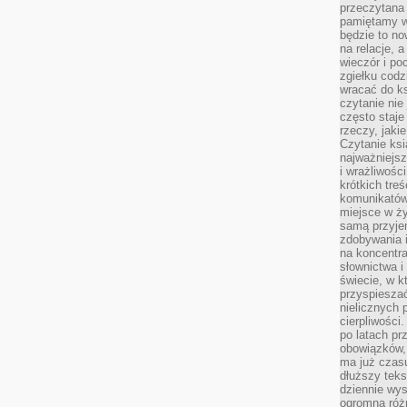
przeczytana 
pamiętamy w
będzie to n
na relacje, 
wieczór i po
zgiełku codz
wracać do ks
czytanie nie
często staje
rzeczy, jaki
Czytanie ksi
najważniejsz
i wrażliwośc
krótkich tre
komunikatów
miejsce w ży
samą przyje
zdobywania i
na koncentr
słownictwa i
świecie, w k
przyspieszać
nielicznych 
cierpliwości
po latach p
obowiązków,
ma już czas
dłuższy tek
dziennie wy
ogromną róż