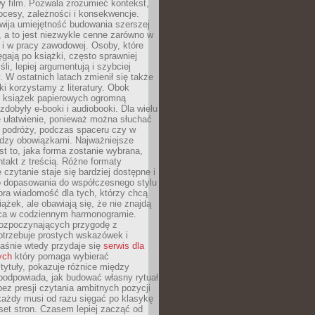
y film. Pozwala zrozumieć kontekst,
ocesy, zależności i konsekwencje.
wija umiejętność budowania szerszej
 a to jest niezwykle cenne zarówno w
k i w pracy zawodowej. Osoby, które
ięgają po książki, często sprawniej
li, lepiej argumentują i szybciej
y. W ostatnich latach zmienił się także
ki korzystamy z literatury. Obok
h książek papierowych ogromną
zdobyły e-booki i audiobooki. Dla wielu
e ułatwienie, ponieważ można słuchać
w podróży, podczas spaceru czy w
ędzy obowiązkami. Najważniejsze
est to, jaka forma zostanie wybrana,
takt z treścią. Różne formaty
 czytanie staje się bardziej dostępne i
do dopasowania do współczesnego stylu
bra wiadomość dla tych, którzy chcą
iążek, ale obawiają się, że nie znajdą
sca w codziennym harmonogramie.
rozpoczynających przygodę z
otrzebuje prostych wskazówek i
Właśnie wtedy przydaje się
serwis dla
ych
który pomaga wybierać
tytuły, pokazuje różnice między
podpowiada, jak budować własny rytuał
bez presji czytania ambitnych pozycji
 każdy musi od razu sięgać po klasykę
aset stron. Czasem lepiej zacząć od