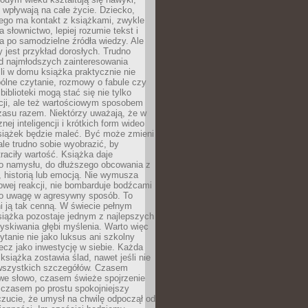
j wpływają na całe życie. Dziecko,
łego ma kontakt z książkami, zwykle
ja słownictwo, lepiej rozumie tekst i
ga po samodzielne źródła wiedzy. Ale
 jest przykład dorosłych. Trudno
d najmłodszych zainteresowania
eśli w domu książka praktycznie nie
pólne czytanie, rozmowy o fabule czy
biblioteki mogą stać się nie tylko
cji, ale też wartościowym sposobem
zasu razem. Niektórzy uważają, że w
ej inteligencji i krótkich form wideo
siążek będzie maleć. Być może zmieni
 ale trudno sobie wyobrazić, by
traciły wartość. Książka daje
do namysłu, do dłuższego obcowania z
 historią lub emocją. Nie wymusza
wej reakcji, nie bombarduje bodźcami
y o uwagę w agresywny sposób. To
i ją tak cenną. W świecie pełnym
siążka pozostaje jednym z najlepszych
yskiwania głębi myślenia. Warto więc
ytanie nie jako luksus ani szkolny
ecz jako inwestycję w siebie. Każda
książka zostawia ślad, nawet jeśli nie
szystkich szczegółów. Czasem
owe słowo, czasem świeże spojrzenie
a czasem po prostu spokojniejszy
czucie, że umysł na chwilę odpoczął od