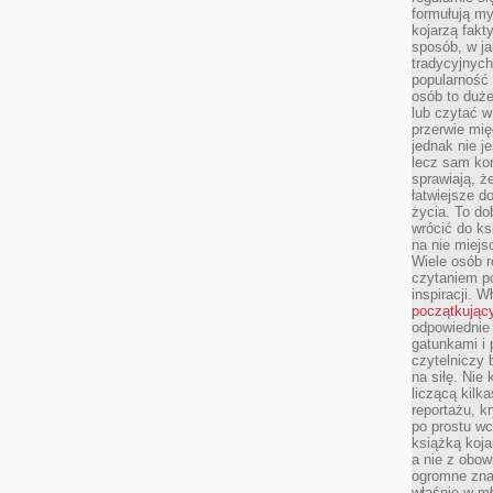
formułują myś
kojarzą fakt
sposób, w ja
tradycyjnyc
popularność 
osób to duż
lub czytać 
przerwie mi
jednak nie j
lecz sam kon
sprawiają, że
łatwiejsze 
życia. To do
wrócić do ks
na nie miej
Wiele osób 
czytaniem p
inspiracji. 
początkując
odpowiednie 
gatunkami i 
czytelniczy 
na siłę. Nie
liczącą kilk
reportażu, k
po prostu wc
książką koja
a nie z obo
ogromne znac
właśnie w mł