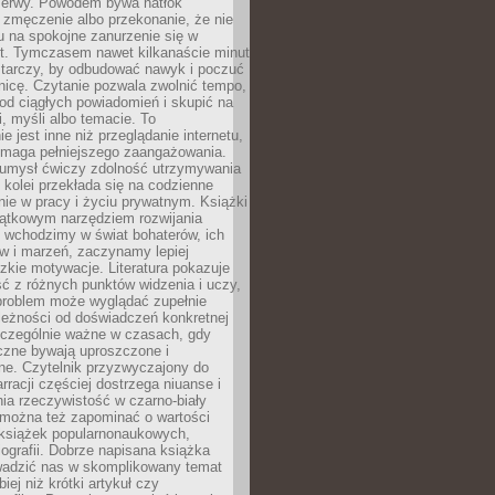
rzerwy. Powodem bywa natłok
 zmęczenie albo przekonanie, że nie
u na spokojne zanurzenie się w
st. Tymczasem nawet kilkanaście minut
starczy, by odbudować nawyk i poczuć
nicę. Czytanie pozwala zwolnić tempo,
od ciągłych powiadomień i skupić na
ii, myśli albo temacie. To
e jest inne niż przeglądanie internetu,
maga pełniejszego zaangażowania.
 umysł ćwiczy zdolność utrzymywania
z kolei przekłada się na codzienne
ie w pracy i życiu prywatnym. Książki
jątkowym narzędziem rozwijania
 wchodzimy w świat bohaterów, ich
ów i marzeń, zaczynamy lepiej
zkie motywacje. Literatura pokazuje
ć z różnych punktów widzenia i uczy,
problem może wyglądać zupełnie
leżności od doświadczeń konkretnej
zczególnie ważne w czasach, gdy
czne bywają uproszczone i
ne. Czytelnik przyzwyczajony do
rracji częściej dostrzega niuanse i
nia rzeczywistość w czarno-biały
 można też zapominać o wartości
książek popularnonaukowych,
biografii. Dobrze napisana książka
owadzić nas w skomplikowany temat
iej niż krótki artykuł czy