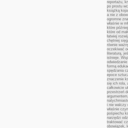
reportażu, k
po prostu wc
książką koja
a nie z obo
ogromne znac
właśnie w mł
które późnie
które od ma
łatwiej rozwi
chętniej się
równie ważny
oczekiwać o
literaturą, j
istnieje. Ws
odwiedzanie 
formą eduka
spędzania c
epoce sztuczn
znaczenie k
się ich rola,
całkowicie u
przestrzeń 
argumentem,
natychmiasto
i nie walcz
właśnie czyn
pośpiechu k
narzędzi odz
traktować cz
obowiązek, l