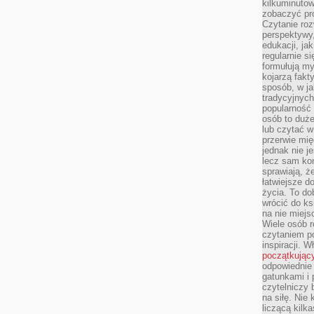
kilkuminutow
zobaczyć pr
Czytanie roz
perspektywy,
edukacji, ja
regularnie s
formułują myś
kojarzą fakt
sposób, w ja
tradycyjnyc
popularność 
osób to duż
lub czytać 
przerwie mi
jednak nie j
lecz sam kon
sprawiają, że
łatwiejsze 
życia. To do
wrócić do ks
na nie miej
Wiele osób 
czytaniem p
inspiracji. 
początkując
odpowiednie 
gatunkami i 
czytelniczy 
na siłę. Nie
liczącą kilk