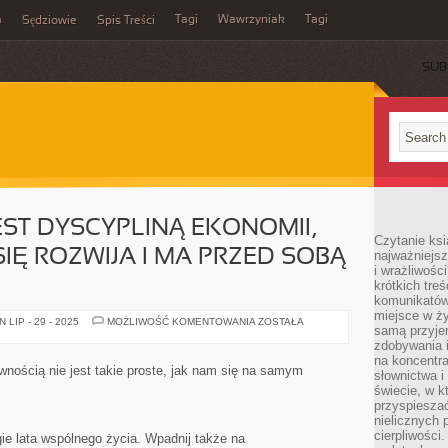
m
Tagi
Wawrzyniak
Tagi
Sędziowie
Spis Treści
SUB
ST DYSCYPLINĄ EKONOMII,
Czytanie ksi
IĘ ROZWIJA I MA PRZED SOBĄ
najważniejsz
i wrażliwośc
krótkich tre
komunikatów
miejsce w ży
GASTRONOMIA
LIP - 29 - 2025
MOŻLIWOŚĆ KOMENTOWANIA
ZOSTAŁA
samą przyje
JEST
DYSCYPLINĄ
zdobywania i
EKONOMII,
na koncentr
KTÓRA
wnością nie jest takie proste, jak nam się na samym
słownictwa i
PRĘŻNIE
SIĘ
świecie, w k
ROZWIJA
przyspieszać
I
nielicznych 
MA
PRZED
cierpliwości
ie lata wspólnego życia. Wpadnij także na
SOBĄ