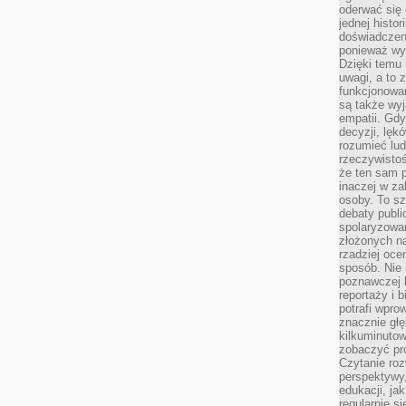
oderwać się 
jednej histor
doświadczeni
ponieważ wy
Dzięki temu
uwagi, a to 
funkcjonowan
są także wy
empatii. Gdy
decyzji, lęk
rozumieć lud
rzeczywistoś
że ten sam 
inaczej w za
osoby. To s
debaty publi
spolaryzowa
złożonych na
rzadziej oce
sposób. Nie
poznawczej 
reportaży i 
potrafi wpr
znacznie głęb
kilkuminutow
zobaczyć pr
Czytanie roz
perspektywy,
edukacji, ja
regularnie s