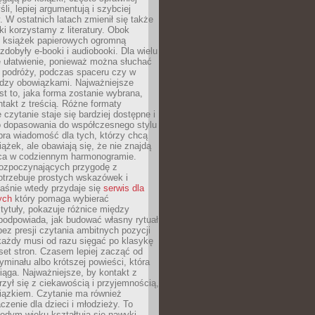
li, lepiej argumentują i szybciej
y. W ostatnich latach zmienił się także
ki korzystamy z literatury. Obok
h książek papierowych ogromną
zdobyły e-booki i audiobooki. Dla wielu
e ułatwienie, ponieważ można słuchać
w podróży, podczas spaceru czy w
ędzy obowiązkami. Najważniejsze
est to, jaka forma zostanie wybrana,
takt z treścią. Różne formaty
 czytanie staje się bardziej dostępne i
do dopasowania do współczesnego stylu
bra wiadomość dla tych, którzy chcą
iążek, ale obawiają się, że nie znajdą
sca w codziennym harmonogramie.
rozpoczynających przygodę z
otrzebuje prostych wskazówek i
Właśnie wtedy przydaje się
serwis dla
ych
który pomaga wybierać
tytuły, pokazuje różnice między
podpowiada, jak budować własny rytuał
bez presji czytania ambitnych pozycji
 każdy musi od razu sięgać po klasykę
aset stron. Czasem lepiej zacząć od
ryminału albo krótszej powieści, która
iąga. Najważniejsze, by kontakt z
rzył się z ciekawością i przyjemnością,
wiązkiem. Czytanie ma również
zenie dla dzieci i młodzieży. To
odym wieku kształtują się nawyki,