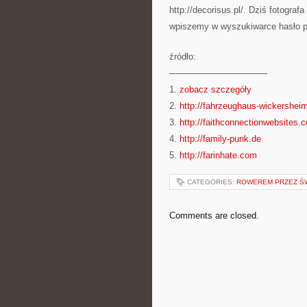
http://decorisus.pl/. Dziś fotogra
wpiszemy w wyszukiwarce hasło pro
źródło:
———————————
1.
zobacz szczegóły
2.
http://fahrzeughaus-wickershei
3.
http://faithconnectionwebsites.
4.
http://family-punk.de
5.
http://farinhate.com
CATEGORIES:
ROWEREM PRZEZ Ś
Comments are closed.