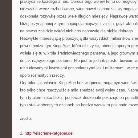
praktycznie każdego z nas. Oprócz tego wbrew temu co mogłoby
niezwykle wręcz rozbudowane, więc nawet najbardziej wymagając
doskonałą rozrywkę przez wiele długich miesięcy. Naprawdę wart
bliżej przynajmniej z tymi najpopularniejszymi z nich, gdyż aktua
na pewno znajdzie wśród nich coś naprawdę dla siebie dobrego.
Niezwykle interesującą propozycją dla wszystkich miłośników śr
pewno będzie gra KingsAge, która cieszy się obecnie sporym gr
wciela się tu w króla średniowiecznego państwa, a jego głównym z
do jak najwyższego poziomu. Nie jest to jednak proste, bowiem w
rozbudowanymi kwestiami gospodarczymi jak i militarnymi, więc
sporo rozmaitych rzeczy.
Gry takie jak właśnie KingsAge bez wątpienia mogą być więc świ
kto tylko chce rzeczywiście miło spędzać swój wolny czas. Napr
tym tytułem nieco bliżej, ponieważ doskonale pokazuje on ponadt
typu stoi w obecnych czasach na bardzo wysokim poziomie rozwo
źródło:
———————————
1.
http://eiscreme-ratgeber.de