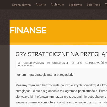
Albania
Archiwum
T
Strona główna
Sędziowie
Spis Treści
FINANSE
GRY STRATEGICZNE NA PRZEGLĄ
POSTED BY ADMIN
POSTED ON LIP - 29 - 2025
MOŻLIWOŚĆ 
WYŁĄCZONA
Ikariam – gra strategiczna na przeglądarki
Możemy wymienić bardzo wiele najróżniejszych powodów, dla któr
przeglądarki cieszą się obecnie tak ogromną popularnością. Prze
się wszystkimi oferowanymi przez nie rzeczami nie potrzebujemy 
zaawansowanego komputera, co już samo w sobie czyni z nich do