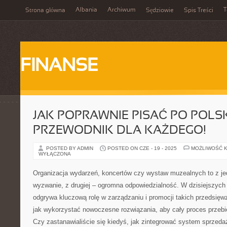
Albania
Archiwum
T
Strona główna
Sędziowie
Spis Treści
FINANSE
JAK POPRAWNIE PISAĆ PO POLS
PRZEWODNIK DLA KAŻDEGO!
POSTED BY ADMIN
POSTED ON CZE - 19 - 2025
MOŻLIWOŚĆ 
WYŁĄCZONA
Organizacja wydarzeń, koncertów czy wystaw muzealnych to z je
wyzwanie, z drugiej – ogromna odpowiedzialność. W dzisiejszych
odgrywa kluczową rolę w zarządzaniu i promocji takich przedsięwz
jak wykorzystać nowoczesne rozwiązania, aby cały proces przebie
Czy zastanawialiście się kiedyś, jak zintegrować system sprzedaż