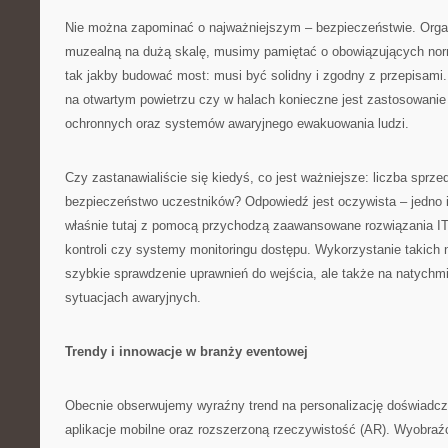
Nie można zapominać o najważniejszym – bezpieczeństwie. Organ
muzealną na dużą skalę, musimy pamiętać o obowiązujących nor
tak jakby budować most: musi być solidny i zgodny z przepisami.
na otwartym powietrzu czy w halach konieczne jest zastosowani
ochronnych oraz systemów awaryjnego ewakuowania ludzi.
Czy zastanawialiście się kiedyś, co jest ważniejsze: liczba sprze
bezpieczeństwo uczestników? Odpowiedź jest oczywista – jedno i 
właśnie tutaj z pomocą przychodzą zaawansowane rozwiązania IT 
kontroli czy systemy monitoringu dostępu. Wykorzystanie takich n
szybkie sprawdzenie uprawnień do wejścia, ale także na natych
sytuacjach awaryjnych.
Trendy i innowacje w branży eventowej
Obecnie obserwujemy wyraźny trend na personalizację doświadcz
aplikacje mobilne oraz rozszerzoną rzeczywistość (AR). Wyobra