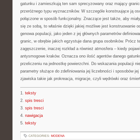
gatunku i zamieszkują ten sam sprecyzowany oraz mający granic
przeróżnego typu wyznaczników. W szczególe konstruujące ją os
połączone w sposób funkcjonalny. Znaczące jest także, aby mia
się ze sobą, to właśnie dzięki jakiej możliwe jest konstruowanie o
genowa populacji, jako jeden z jej głównych parametrów definiow
granic, w obrębie jakich egzystuje dana grupa osobników. Prócz t
zagęszczenie, inaczej rozkład a również atmosfera – kiedy pojawi
antysmogowe kraków. Oznacza ono ilość agentów danego gatunku
przeliczeniu na jednostkę powierzchni. Do wskazania populacji n
parametry służące do zdefiniowania jej liczebności i sposobów jej
zjawiska takie jak prokreacja, migracje, czyli wędrówki oraz śmier
1.
teksty
2.
spis tresci
3.
spis tresci
4.
nawigacja
5.
teksty
CATEGORIES:
MODENA