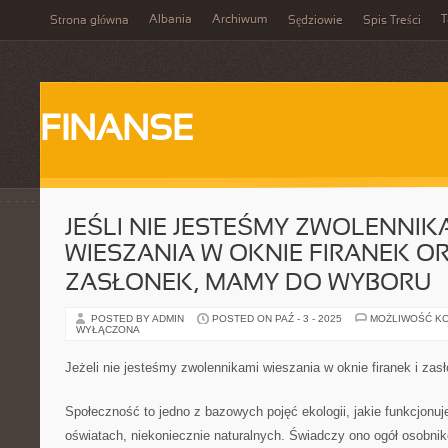
Albania
Archiwum
T
Strona główna
Sędziowie
Spis Treści
FINANSE
JEŚLI NIE JESTEŚMY ZWOLENNIK
WIESZANIA W OKNIE FIRANEK O
ZASŁONEK, MAMY DO WYBORU
POSTED BY ADMIN
POSTED ON PAŹ - 3 - 2025
MOŻLIWOŚĆ K
WYŁĄCZONA
Jeżeli nie jesteśmy zwolennikami wieszania w oknie firanek i za
Społeczność to jedno z bazowych pojęć ekologii, jakie funkcjonuj
oświatach, niekoniecznie naturalnych. Świadczy ono ogół osobnik