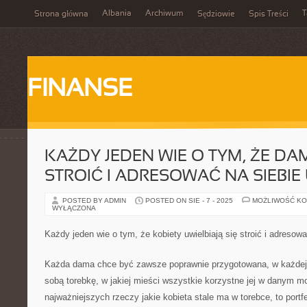
Albania
Archiwum
T
Strona główna
Sędziowie
Spis Treści
FINANSE
KAŻDY JEDEN WIE O TYM, ŻE DAM
STROIĆ I ADRESOWAĆ NA SIEBI
POSTED BY ADMIN
POSTED ON SIE - 7 - 2025
MOŻLIWOŚĆ K
WYŁĄCZONA
Każdy jeden wie o tym, że kobiety uwielbiają się stroić i adresowa
Każda dama chce być zawsze poprawnie przygotowana, w każdej s
sobą torebkę, w jakiej mieści wszystkie korzystne jej w danym m
najważniejszych rzeczy jakie kobieta stale ma w torebce, to portf