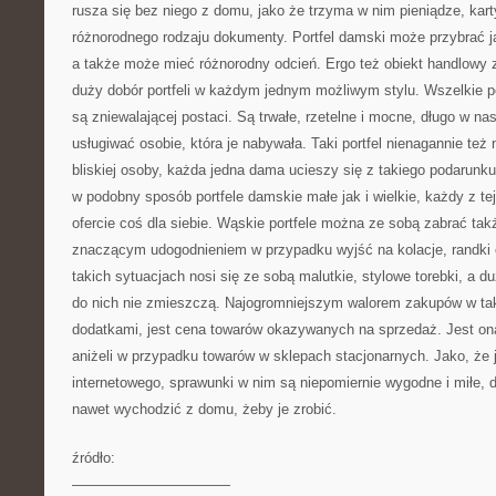
rusza się bez niego z domu, jako że trzyma w nim pieniądze, kar
różnorodnego rodzaju dokumenty. Portfel damski może przybrać ja
a także może mieć różnorodny odcień. Ergo też obiekt handlowy 
duży dobór portfeli w każdym jednym możliwym stylu. Wszelkie po
są zniewalającej postaci. Są trwałe, rzetelne i mocne, długo w na
usługiwać osobie, która je nabywała. Taki portfel nienagannie też 
bliskiej osoby, każda jedna dama ucieszy się z takiego podarunk
w podobny sposób portfele damskie małe jak i wielkie, każdy z tej
ofercie coś dla siebie. Wąskie portfele można ze sobą zabrać takż
znaczącym udogodnieniem w przypadku wyjść na kolacje, randki 
takich sytuacjach nosi się ze sobą malutkie, stylowe torebki, a d
do nich nie zmieszczą. Najogromniejszym walorem zakupów w tak
dodatkami, jest cena towarów okazywanych na sprzedaż. Jest ona
aniżeli w przypadku towarów w sklepach stacjonarnych. Jako, że j
internetowego, sprawunki w nim są niepomiernie wygodne i miłe, d
nawet wychodzić z domu, żeby je zrobić.
źródło:
———————————