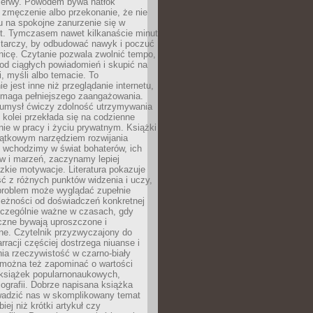
rzerwy. Powodem bywa natłok
 zmęczenie albo przekonanie, że nie
u na spokojne zanurzenie się w
st. Tymczasem nawet kilkanaście minut
starczy, by odbudować nawyk i poczuć
nicę. Czytanie pozwala zwolnić tempo,
od ciągłych powiadomień i skupić na
ii, myśli albo temacie. To
e jest inne niż przeglądanie internetu,
maga pełniejszego zaangażowania.
 umysł ćwiczy zdolność utrzymywania
z kolei przekłada się na codzienne
ie w pracy i życiu prywatnym. Książki
jątkowym narzędziem rozwijania
 wchodzimy w świat bohaterów, ich
ów i marzeń, zaczynamy lepiej
zkie motywacje. Literatura pokazuje
ć z różnych punktów widzenia i uczy,
problem może wyglądać zupełnie
leżności od doświadczeń konkretnej
zczególnie ważne w czasach, gdy
czne bywają uproszczone i
ne. Czytelnik przyzwyczajony do
rracji częściej dostrzega niuanse i
nia rzeczywistość w czarno-biały
 można też zapominać o wartości
książek popularnonaukowych,
biografii. Dobrze napisana książka
owadzić nas w skomplikowany temat
iej niż krótki artykuł czy