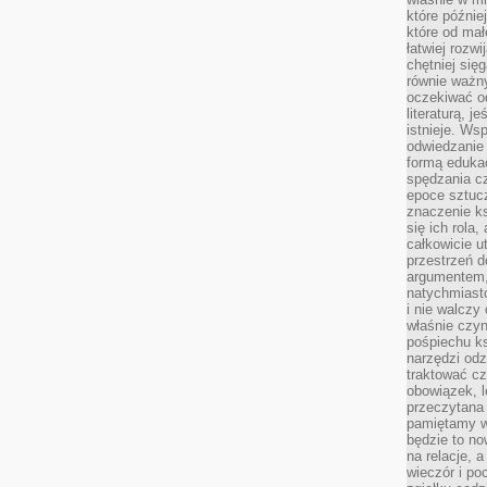
które późnie
które od ma
łatwiej rozwi
chętniej się
równie ważny
oczekiwać o
literaturą, j
istnieje. Ws
odwiedzanie 
formą eduka
spędzania c
epoce sztuczn
znaczenie k
się ich rola,
całkowicie u
przestrzeń 
argumentem,
natychmiasto
i nie walcz
właśnie czyn
pośpiechu k
narzędzi odz
traktować cz
obowiązek, l
przeczytana 
pamiętamy w
będzie to n
na relacje, 
wieczór i po