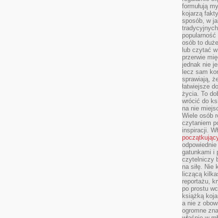
formułują myś
kojarzą fakt
sposób, w ja
tradycyjnyc
popularność 
osób to duż
lub czytać 
przerwie mi
jednak nie j
lecz sam kon
sprawiają, że
łatwiejsze 
życia. To do
wrócić do ks
na nie miej
Wiele osób 
czytaniem p
inspiracji. 
początkując
odpowiednie 
gatunkami i 
czytelniczy 
na siłę. Nie
liczącą kilk
reportażu, k
po prostu wc
książką koja
a nie z obo
ogromne znac
właśnie w mł