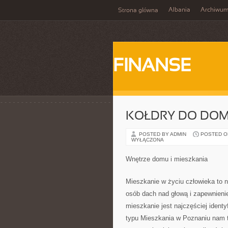
Albania
Archiwu
Strona główna
FINANSE
KOŁDRY DO DO
POSTED BY ADMIN
POSTED ON 
WYŁĄCZONA
Wnętrze domu i mieszkania
Mieszkanie w życiu człowieka to n
osób dach nad głową i zapewnien
mieszkanie jest najczęściej iden
typu Mieszkania w Poznaniu nam 