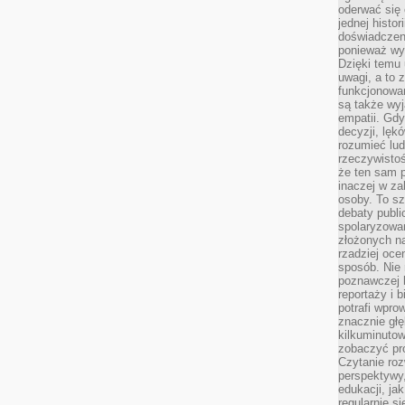
oderwać się 
jednej histor
doświadczeni
ponieważ wy
Dzięki temu
uwagi, a to 
funkcjonowan
są także wy
empatii. Gdy
decyzji, lęk
rozumieć lud
rzeczywistoś
że ten sam 
inaczej w za
osoby. To s
debaty publi
spolaryzowa
złożonych na
rzadziej oce
sposób. Nie
poznawczej 
reportaży i 
potrafi wpr
znacznie głęb
kilkuminutow
zobaczyć pr
Czytanie roz
perspektywy,
edukacji, ja
regularnie s