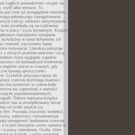
od ciągłych powiadomień i skupić na
ii, myśli albo temacie. To
e jest inne niż przeglądanie internetu,
maga pełniejszego zaangażowania.
 umysł ćwiczy zdolność utrzymywania
z kolei przekłada się na codzienne
ie w pracy i życiu prywatnym. Książki
jątkowym narzędziem rozwijania
 wchodzimy w świat bohaterów, ich
ów i marzeń, zaczynamy lepiej
zkie motywacje. Literatura pokazuje
ć z różnych punktów widzenia i uczy,
problem może wyglądać zupełnie
leżności od doświadczeń konkretnej
zczególnie ważne w czasach, gdy
czne bywają uproszczone i
ne. Czytelnik przyzwyczajony do
rracji częściej dostrzega niuanse i
nia rzeczywistość w czarno-biały
 można też zapominać o wartości
książek popularnonaukowych,
biografii. Dobrze napisana książka
owadzić nas w skomplikowany temat
iej niż krótki artykuł czy
y film. Pozwala zrozumieć kontekst,
ocesy, zależności i konsekwencje.
wija umiejętność budowania szerszej
 a to jest niezwykle cenne zarówno w
k i w pracy zawodowej. Osoby, które
ięgają po książki, często sprawniej