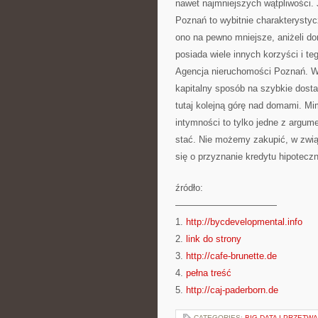
nawet najmniejszych wątpliwości.
Poznań to wybitnie charakterysty
ono na pewno mniejsze, aniżeli do
posiada wiele innych korzyści i t
Agencja nieruchomości Poznań. Wi
kapitalny sposób na szybkie dosta
tutaj kolejną górę nad domami. Mi
intymności to tylko jedne z argum
stać. Nie możemy zakupić, w zwią
się o przyznanie kredytu hipotecz
źródło:
———————————
1.
http://bycdevelopmental.info
2.
link do strony
3.
http://cafe-brunette.de
4.
pełna treść
5.
http://caj-paderborn.de
CATEGORIES:
BIG DATA I PRZET