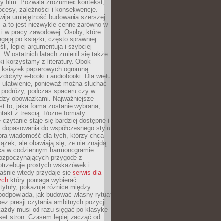
y film. Pozwala zrozumieć kontekst,
ocesy, zależności i konsekwencje.
wija umiejętność budowania szerszej
 a to jest niezwykle cenne zarówno w
k i w pracy zawodowej. Osoby, które
ięgają po książki, często sprawniej
li, lepiej argumentują i szybciej
y. W ostatnich latach zmienił się także
ki korzystamy z literatury. Obok
h książek papierowych ogromną
zdobyły e-booki i audiobooki. Dla wielu
e ułatwienie, ponieważ można słuchać
w podróży, podczas spaceru czy w
ędzy obowiązkami. Najważniejsze
est to, jaka forma zostanie wybrana,
takt z treścią. Różne formaty
 czytanie staje się bardziej dostępne i
do dopasowania do współczesnego stylu
bra wiadomość dla tych, którzy chcą
iążek, ale obawiają się, że nie znajdą
sca w codziennym harmonogramie.
rozpoczynających przygodę z
otrzebuje prostych wskazówek i
Właśnie wtedy przydaje się
serwis dla
ych
który pomaga wybierać
tytuły, pokazuje różnice między
podpowiada, jak budować własny rytuał
bez presji czytania ambitnych pozycji
 każdy musi od razu sięgać po klasykę
aset stron. Czasem lepiej zacząć od