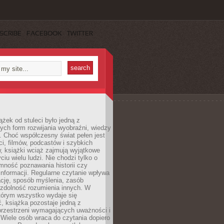
SCRIBE
FACEBOOK
TWITTER
ążek od stuleci było jedną z
ych form rozwijania wyobraźni, wiedzy
i. Choć współczesny świat pełen jest
ści, filmów, podcastów i szybkich
, książki wciąż zajmują wyjątkowe
ciu wielu ludzi. Nie chodzi tylko o
mność poznawania historii czy
nformacji. Regularne czytanie wpływa
ację, sposób myślenia, zasób
 zdolność rozumienia innych. W
tórym wszystko wydaje się
, książka pozostaje jedną z
przestrzeni wymagających uważności i
. Wiele osób wraca do czytania dopiero