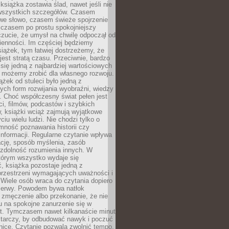
książka zostawia ślad, nawet jeśli nie
szystkich szczegółów. Czasem
owe słowo, czasem świeże spojrzenie
a czasem po prostu spokojniejszy
czucie, że umysł na chwilę odpoczął od
ienności. Im częściej będziemy
iążek, tym łatwiej dostrzeżemy, że
 jest stratą czasu. Przeciwnie, bardzo
 się jedną z najbardziej wartościowych
e możemy zrobić dla własnego rozwoju.
ążek od stuleci było jedną z
ych form rozwijania wyobraźni, wiedzy
i. Choć współczesny świat pełen jest
ści, filmów, podcastów i szybkich
, książki wciąż zajmują wyjątkowe
ciu wielu ludzi. Nie chodzi tylko o
mność poznawania historii czy
nformacji. Regularne czytanie wpływa
ację, sposób myślenia, zasób
 zdolność rozumienia innych. W
tórym wszystko wydaje się
, książka pozostaje jedną z
przestrzeni wymagających uważności i
. Wiele osób wraca do czytania dopiero
rzerwy. Powodem bywa natłok
 zmęczenie albo przekonanie, że nie
u na spokojne zanurzenie się w
st. Tymczasem nawet kilkanaście minut
starczy, by odbudować nawyk i poczuć
nicę. Czytanie pozwala zwolnić tempo,