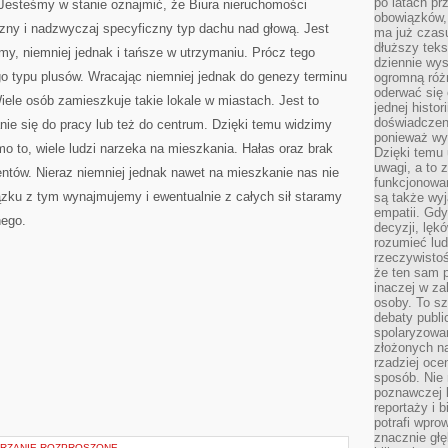
po latach p
 Jesteśmy w stanie oznajmić, że Biura nieruchomości
obowiązków,
czny i nadzwyczaj specyficzny typ dachu nad głową. Jest
ma już czas
dłuższy tek
my, niemniej jednak i tańsze w utrzymaniu. Prócz tego
dziennie wy
ego typu plusów. Wracając niemniej jednak do genezy terminu
ogromną róż
oderwać się 
ele osób zamieszkuje takie lokale w miastach. Jest to
jednej histor
doświadczeni
nie się do pracy lub też do centrum. Dzięki temu widzimy
ponieważ wy
mo to, wiele ludzi narzeka na mieszkania. Hałas oraz brak
Dzięki temu
uwagi, a to 
entów. Nieraz niemniej jednak nawet na mieszkanie nas nie
funkcjonowan
zku z tym wynajmujemy i ewentualnie z całych sił staramy
są także wy
empatii. Gdy
nego.
decyzji, lęk
rozumieć lud
rzeczywistoś
że ten sam 
inaczej w za
osoby. To s
debaty publi
spolaryzowa
złożonych na
rzadziej oce
sposób. Nie
poznawczej 
reportaży i 
potrafi wpr
znacznie głęb
WARZANIE ROZPROSZONE