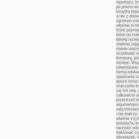
reportażu, k
po prostu wc
książką koja
a nie z obo
ogromne znac
właśnie w mł
które późnie
które od ma
łatwiej rozwi
chętniej się
równie ważny
oczekiwać o
literaturą, j
istnieje. Ws
odwiedzanie 
formą eduka
spędzania c
epoce sztuczn
znaczenie k
się ich rola,
całkowicie u
przestrzeń 
argumentem,
natychmiasto
i nie walcz
właśnie czyn
pośpiechu k
narzędzi odz
traktować cz
obowiązek, l