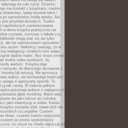
j wpływają na całe życie. Dziecko,
łego ma kontakt z książkami, zwykle
ja słownictwo, lepiej rozumie tekst i
ga po samodzielne źródła wiedzy. Ale
 jest przykład dorosłych. Trudno
d najmłodszych zainteresowania
eśli w domu książka praktycznie nie
pólne czytanie, rozmowy o fabule czy
biblioteki mogą stać się nie tylko
cji, ale też wartościowym sposobem
zasu razem. Niektórzy uważają, że w
ej inteligencji i krótkich form wideo
siążek będzie maleć. Być może zmieni
 ale trudno sobie wyobrazić, by
traciły wartość. Książka daje
do namysłu, do dłuższego obcowania z
 historią lub emocją. Nie wymusza
wej reakcji, nie bombarduje bodźcami
y o uwagę w agresywny sposób. To
i ją tak cenną. W świecie pełnym
siążka pozostaje jednym z najlepszych
yskiwania głębi myślenia. Warto więc
ytanie nie jako luksus ani szkolny
ecz jako inwestycję w siebie. Każda
książka zostawia ślad, nawet jeśli nie
szystkich szczegółów. Czasem
owe słowo, czasem świeże spojrzenie
a czasem po prostu spokojniejszy
czucie, że umysł na chwilę odpoczął od