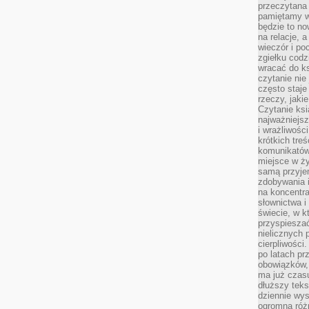
przeczytana 
pamiętamy w
będzie to n
na relacje, 
wieczór i po
zgiełku codz
wracać do ks
czytanie nie
często staje
rzeczy, jaki
Czytanie ksi
najważniejsz
i wrażliwośc
krótkich tre
komunikatów
miejsce w ży
samą przyje
zdobywania i
na koncentr
słownictwa i
świecie, w k
przyspieszać
nielicznych 
cierpliwości
po latach p
obowiązków,
ma już czas
dłuższy tek
dziennie wy
ogromną róż