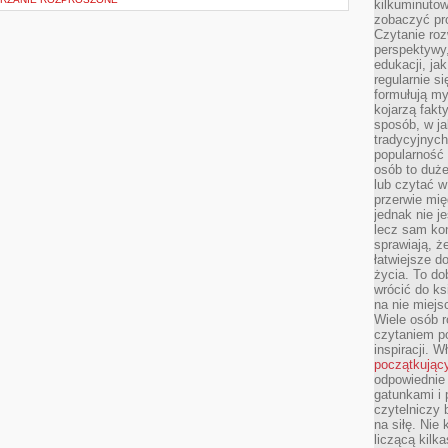
kilkuminutow
zobaczyć pr
Czytanie roz
perspektywy,
edukacji, ja
regularnie s
formułują myś
kojarzą fakt
sposób, w ja
tradycyjnyc
popularność 
osób to duż
lub czytać 
przerwie mi
jednak nie j
lecz sam kon
sprawiają, że
łatwiejsze 
życia. To do
wrócić do ks
na nie miej
Wiele osób 
czytaniem p
inspiracji. 
początkując
odpowiednie 
gatunkami i 
czytelniczy 
na siłę. Nie
liczącą kilk