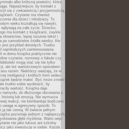
ryminału albo krótszej powieści, która
iąga. Najważniejsze, by kontakt z
rzył się z ciekawością i przyjemnością,
wiązkiem. Czytanie ma również
zenie dla dzieci i młodzieży. To
odym wieku kształtują się nawyki,
j wpływają na całe życie. Dziecko,
łego ma kontakt z książkami, zwykle
ja słownictwo, lepiej rozumie tekst i
ga po samodzielne źródła wiedzy. Ale
 jest przykład dorosłych. Trudno
d najmłodszych zainteresowania
eśli w domu książka praktycznie nie
pólne czytanie, rozmowy o fabule czy
biblioteki mogą stać się nie tylko
cji, ale też wartościowym sposobem
zasu razem. Niektórzy uważają, że w
ej inteligencji i krótkich form wideo
siążek będzie maleć. Być może zmieni
 ale trudno sobie wyobrazić, by
traciły wartość. Książka daje
do namysłu, do dłuższego obcowania z
 historią lub emocją. Nie wymusza
wej reakcji, nie bombarduje bodźcami
y o uwagę w agresywny sposób. To
i ją tak cenną. W świecie pełnym
siążka pozostaje jednym z najlepszych
yskiwania głębi myślenia. Warto więc
ytanie nie jako luksus ani szkolny
ecz jako inwestycję w siebie. Każda