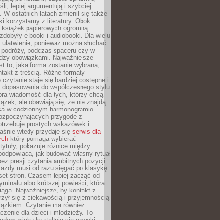
li, lepiej argumentują i szybciej
y. W ostatnich latach zmienił się także
ki korzystamy z literatury. Obok
h książek papierowych ogromną
zdobyły e-booki i audiobooki. Dla wielu
e ułatwienie, ponieważ można słuchać
w podróży, podczas spaceru czy w
ędzy obowiązkami. Najważniejsze
est to, jaka forma zostanie wybrana,
takt z treścią. Różne formaty
 czytanie staje się bardziej dostępne i
do dopasowania do współczesnego stylu
bra wiadomość dla tych, którzy chcą
iążek, ale obawiają się, że nie znajdą
sca w codziennym harmonogramie.
rozpoczynających przygodę z
otrzebuje prostych wskazówek i
Właśnie wtedy przydaje się
serwis dla
ych
który pomaga wybierać
tytuły, pokazuje różnice między
podpowiada, jak budować własny rytuał
bez presji czytania ambitnych pozycji
 każdy musi od razu sięgać po klasykę
aset stron. Czasem lepiej zacząć od
ryminału albo krótszej powieści, która
iąga. Najważniejsze, by kontakt z
rzył się z ciekawością i przyjemnością,
wiązkiem. Czytanie ma również
zenie dla dzieci i młodzieży. To
odym wieku kształtują się nawyki,