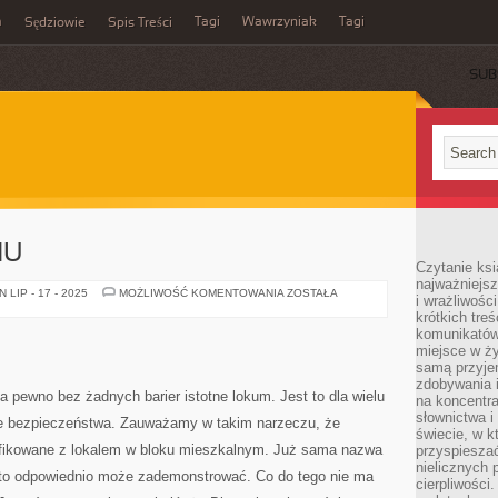
m
Tagi
Wawrzyniak
Tagi
Sędziowie
Spis Treści
SUB
MU
Czytanie ksi
najważniejsz
KOŁDRY
LIP - 17 - 2025
MOŻLIWOŚĆ KOMENTOWANIA
ZOSTAŁA
i wrażliwośc
DO
krótkich tre
DOMU
komunikatów
miejsce w ży
samą przyje
zdobywania i
a pewno bez żadnych barier istotne lokum. Jest to dla wielu
na koncentr
słownictwa i
ie bezpieczeństwa. Zauważamy w takim narzeczu, że
świecie, w k
tyfikowane z lokalem w bloku mieszkalnym. Już sama nazwa
przyspieszać
nielicznych 
to odpowiednio może zademonstrować. Co do tego nie ma
cierpliwości