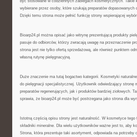
być stosowane w codziennych zabiegach kosmetycznych. Takie 
wybierane przez osoby, które szukają preparatów dopasowanych d
Dzięki temu strona może pełnić funkcję strony wspierającej wybór
Bioarp24.pl można opisać jako witrynę prezentującą produkty piel
pasuje do odbiorców, którzy zwracają uwagę na przeznaczenie pr
strona jest nie tylko ofertą sprzedażową, ale również punktem od
własną rutynę pielęgnacyjną.
Duże znaczenie ma tutaj bogactwo kategorii. Kosmetyki natural
do pielęgnacji specjalistycznej. Użytkownik odwiedzający stron
preparatów regenerujących, jak i produktów bardziej ziołowych. T
sprawia, że bioarp24.pl może być postrzegana jako strona dla w
Istotną częścią opisu strony jest naturalność. W kosmetyce tego 
składniki mineralne. Dla wielu użytkowników ważne jest to, aby 
Strona, która prezentuje taki asortyment, odpowiada na potrzeby