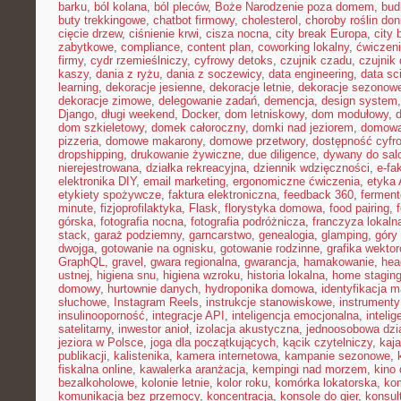
barku
,
ból kolana
,
ból pleców
,
Boże Narodzenie poza domem
,
bud
buty trekkingowe
,
chatbot firmowy
,
cholesterol
,
choroby roślin do
cięcie drzew
,
ciśnienie krwi
,
cisza nocna
,
city break Europa
,
city 
zabytkowe
,
compliance
,
content plan
,
coworking lokalny
,
ćwiczeni
firmy
,
cydr rzemieślniczy
,
cyfrowy detoks
,
czujnik czadu
,
czujnik
kaszy
,
dania z ryżu
,
dania z soczewicy
,
data engineering
,
data sc
learning
,
dekoracje jesienne
,
dekoracje letnie
,
dekoracje sezonow
dekoracje zimowe
,
delegowanie zadań
,
demencja
,
design system
Django
,
długi weekend
,
Docker
,
dom letniskowy
,
dom modułowy
,
dom szkieletowy
,
domek całoroczny
,
domki nad jeziorem
,
domowa 
pizzeria
,
domowe makarony
,
domowe przetwory
,
dostępność cyfr
dropshipping
,
drukowanie żywiczne
,
due diligence
,
dywany do sal
nierejestrowana
,
działka rekreacyjna
,
dziennik wdzięczności
,
e-fa
elektronika DIY
,
email marketing
,
ergonomiczne ćwiczenia
,
etyka 
etykiety spożywcze
,
faktura elektroniczna
,
feedback 360
,
fermen
minute
,
fizjoprofilaktyka
,
Flask
,
florystyka domowa
,
food pairing
,
górska
,
fotografia nocna
,
fotografia podróżnicza
,
franczyza lokaln
stack
,
garaż podziemny
,
garncarstwo
,
genealogia
,
glamping
,
góry
dwojga
,
gotowanie na ognisku
,
gotowanie rodzinne
,
grafika wekto
GraphQL
,
gravel
,
gwara regionalna
,
gwarancja
,
hamakowanie
,
hea
ustnej
,
higiena snu
,
higiena wzroku
,
historia lokalna
,
home stagin
domowy
,
hurtownie danych
,
hydroponika domowa
,
identyfikacja m
słuchowe
,
Instagram Reels
,
instrukcje stanowiskowe
,
instrumenty
insulinooporność
,
integracje API
,
inteligencja emocjonalna
,
inteli
satelitarny
,
inwestor anioł
,
izolacja akustyczna
,
jednoosobowa dzi
jeziora w Polsce
,
joga dla początkujących
,
kącik czytelniczy
,
kaj
publikacji
,
kalistenika
,
kamera internetowa
,
kampanie sezonowe
,
fiskalna online
,
kawalerka aranżacja
,
kempingi nad morzem
,
kino
bezalkoholowe
,
kolonie letnie
,
kolor roku
,
komórka lokatorska
,
ko
komunikacja bez przemocy
,
koncentracja
,
konsole do gier
,
konsul