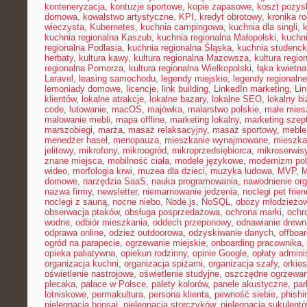
konteneryzacja
,
kontuzje sportowe
,
kopie zapasowe
,
koszt pozysk
domowa
,
kowalstwo artystyczne
,
KPI
,
kredyt obrotowy
,
kronika r
wieczysta
,
Kubernetes
,
kuchnia campingowa
,
kuchnia dla singli
,
kuchnia regionalna Kaszub
,
kuchnia regionalna Małopolski
,
kuchni
regionalna Podlasia
,
kuchnia regionalna Śląska
,
kuchnia studenc
herbaty
,
kultura kawy
,
kultura regionalna Mazowsza
,
kultura regio
regionalna Pomorza
,
kultura regionalna Wielkopolski
,
łąka kwietna
Laravel
,
leasing samochodu
,
legendy miejskie
,
legendy regionalne
lemoniady domowe
,
licencje
,
link building
,
LinkedIn marketing
,
Li
klientów
,
lokalne atrakcje
,
lokalne bazary
,
lokalne SEO
,
lokalny b
code
,
lutowanie
,
macOS
,
majówka
,
malarstwo polskie
,
małe mies
malowanie mebli
,
mapa offline
,
marketing lokalny
,
marketing szep
marszobiegi
,
marża
,
masaż relaksacyjny
,
masaż sportowy
,
meble 
menedżer haseł
,
menopauza
,
mieszkanie wynajmowane
,
mieszka
jelitowy
,
mikrofony
,
mikroogród
,
mikroprzedsiębiorca
,
mikroserwis
znane miejsca
,
mobilność ciała
,
modele językowe
,
modernizm pol
wideo
,
morfologia krwi
,
muzea dla dzieci
,
muzyka ludowa
,
MVP
,
domowe
,
narzędzia SaaS
,
nauka programowania
,
nawodnienie or
nazwa firmy
,
newsletter
,
niemarnowanie jedzenia
,
noclegi pet frien
noclegi z sauną
,
nocne niebo
,
Node.js
,
NoSQL
,
obozy młodzieżo
obserwacja ptaków
,
obsługa posprzedażowa
,
ochrona marki
,
ochr
wodne
,
odbiór mieszkania
,
oddech przeponowy
,
odnawianie drewn
odprawa online
,
odzież outdoorowa
,
odzyskiwanie danych
,
offboar
ogród na parapecie
,
ogrzewanie miejskie
,
onboarding pracownika
,
opieka paliatywna
,
opiekun rodzinny
,
opinie Google
,
opłaty admini
organizacja kuchni
,
organizacja spiżarni
,
organizacja szafy
,
orkies
oświetlenie nastrojowe
,
oświetlenie studyjne
,
oszczędne ogrzewan
plecaka
,
pałace w Polsce
,
palety kolorów
,
panele akustyczne
,
par
lotniskowe
,
permakultura
,
persona klienta
,
pewność siebie
,
phishi
pielęgnacja bonsai
,
pielęgnacja storczyków
,
pielęgnacja sukulent