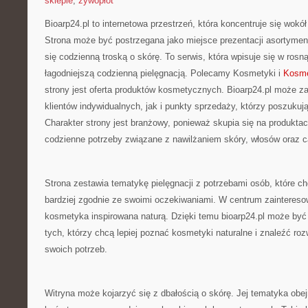
sklepie
,
żywopłot
Bioarp24.pl to internetowa przestrzeń, która koncentruje się wok
Strona może być postrzegana jako miejsce prezentacji asortymentu
się codzienną troską o skórę. To serwis, która wpisuje się w ros
łagodniejszą codzienną pielęgnacją. Polecamy Kosmetyki i
Kosme
strony jest oferta produktów kosmetycznych. Bioarp24.pl może z
klientów indywidualnych, jak i punkty sprzedaży, którzy poszuku
Charakter strony jest branżowy, ponieważ skupia się na produktac
codzienne potrzeby związane z nawilżaniem skóry, włosów oraz ca
Strona zestawia tematykę pielęgnacji z potrzebami osób, które c
bardziej zgodnie ze swoimi oczekiwaniami. W centrum zainteresow
kosmetyka inspirowana naturą. Dzięki temu bioarp24.pl może by
tych, którzy chcą lepiej poznać kosmetyki naturalne i znaleźć r
swoich potrzeb.
Witryna może kojarzyć się z dbałością o skórę. Jej tematyka obe