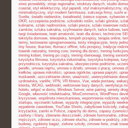
stres przewlekły
,
stroje regionalne
,
struktury danych
,
studio domo
coastal
,
styl eklektyczny
,
styl japandi
,
styl maksymalistyczny
,
st
minimalistyczny
,
styl modern farmhouse
,
sukcesja firmy
,
sushi w
Svelte
,
światło niebieskie
,
światłowód
,
świece sojowe
,
sylwester 
OKR
,
szczepienia podróżne
,
szkodniki roślin
,
szlaki górskie
,
szla
kulinarne
,
szlaki nadmorskie
,
szlaki piesze
,
szlaki rowerowe rodz
zamków
,
sztuka sakralna
,
szyfrowanie danych
,
tańce ludowe
,
tan
targi śniadaniowe
,
teatr amatorski
,
teatr dla dzieci
,
techniczne S
tekstylia domowe
,
teleopieka
,
tempeh przepisy
,
terapia online
,
ter
termy
,
testowanie oprogramowania
,
testy integracyjne
,
testy jedn
tiny house
,
tkactwo
,
tłumacz offline
,
tofu przepisy
,
tradycje rodzi
trawnik naturalny
,
trening core
,
trening dla dzieci
,
trening funkcjon
trening kobiet
,
trening po ciąży
,
trening równowagi
,
trening senior
turystyka filmowa
,
turystyka industrialna
,
turystyka kolejowa
,
tury
przyrodnicza
,
turystyka sakralna
,
ubezpieczenie podróżne
,
uczen
perełki
,
umowa najmu
,
umowa o dzieło
,
umowa o pracę
,
umowa zl
kiełków
,
uprawa mikroliści
,
uprawa ogórków
,
uprawa papryki
,
upra
truskawek
,
uszczelnianie okien
,
uważność
,
uwierzytelnianie dwu
uzdrowiska
,
vanlife
,
VPN
,
VR fitness
,
Vue
,
wada postawy
,
wakacj
klienta
,
WCAG
,
webhooki
,
wektorowe bazy danych
,
wentylacja m
hotelu
,
wilgoć w domu
,
Windows Server
,
wine pairing
,
winiety dro
Google
,
własność intelektualna
,
WooCommerce
,
WordPress deve
kryzysowe
,
wspólnota mieszkaniowa
,
wspomnienia rodzinne
,
wybi
startupu
,
wycinanki ludowe
,
wyjazdy integracyjne
,
wyjazdy week
wypalenie zawodowe
,
YouTube Shorts
,
zabytkowe kościoły
,
zaku
krzyżackie
,
zamki w Polsce
,
zapachy do domu
,
zapasy żywności
zasłony i firany
,
zbieranie deszczówki
,
zdrowie hormonalne
,
zdrow
mężczyzn
,
zdrowie oczu
,
zdrowie słuchu
,
zdrowie w podróży
,
zdr
budowy
,
zgubiony bagaż
,
zielone szkoły
,
zimowe ferie
,
znak towa