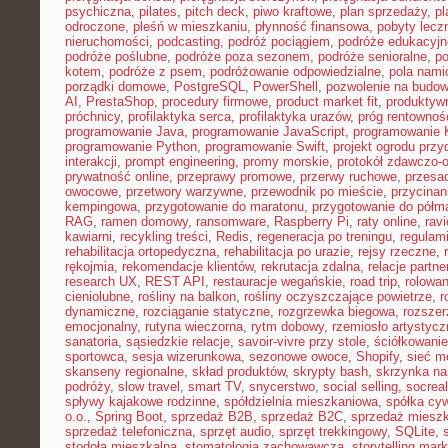
psychiczna
,
pilates
,
pitch deck
,
piwo kraftowe
,
plan sprzedaży
,
p
odroczone
,
pleśń w mieszkaniu
,
płynność finansowa
,
pobyty lecz
nieruchomości
,
podcasting
,
podróż pociągiem
,
podróże edukacyjn
podróże poślubne
,
podróże poza sezonem
,
podróże senioralne
,
po
kotem
,
podróże z psem
,
podróżowanie odpowiedzialne
,
pola nami
porządki domowe
,
PostgreSQL
,
PowerShell
,
pozwolenie na budo
AI
,
PrestaShop
,
procedury firmowe
,
product market fit
,
produktyw
próchnicy
,
profilaktyka serca
,
profilaktyka urazów
,
próg rentownoś
programowanie Java
,
programowanie JavaScript
,
programowanie K
programowanie Python
,
programowanie Swift
,
projekt ogrodu pr
interakcji
,
prompt engineering
,
promy morskie
,
protokół zdawczo-o
prywatność online
,
przeprawy promowe
,
przerwy ruchowe
,
przesad
owocowe
,
przetwory warzywne
,
przewodnik po mieście
,
przycinan
kempingowa
,
przygotowanie do maratonu
,
przygotowanie do półm
RAG
,
ramen domowy
,
ransomware
,
Raspberry Pi
,
raty online
,
rav
kawiarni
,
recykling treści
,
Redis
,
regeneracja po treningu
,
regulami
rehabilitacja ortopedyczna
,
rehabilitacja po urazie
,
rejsy rzeczne
,
rękojmia
,
rekomendacje klientów
,
rekrutacja zdalna
,
relacje partne
research UX
,
REST API
,
restauracje wegańskie
,
road trip
,
rolowan
cieniolubne
,
rośliny na balkon
,
rośliny oczyszczające powietrze
,
r
dynamiczne
,
rozciąganie statyczne
,
rozgrzewka biegowa
,
rozszer
emocjonalny
,
rutyna wieczorna
,
rytm dobowy
,
rzemiosło artystycz
sanatoria
,
sąsiedzkie relacje
,
savoir-vivre przy stole
,
ściółkowanie
sportowca
,
sesja wizerunkowa
,
sezonowe owoce
,
Shopify
,
sieć m
skanseny regionalne
,
skład produktów
,
skrypty bash
,
skrzynka na
podróży
,
slow travel
,
smart TV
,
snycerstwo
,
social selling
,
socrea
spływy kajakowe rodzinne
,
spółdzielnia mieszkaniowa
,
spółka cyw
o.o.
,
Spring Boot
,
sprzedaż B2B
,
sprzedaż B2C
,
sprzedaż miesz
sprzedaż telefoniczna
,
sprzęt audio
,
sprzęt trekkingowy
,
SQLite
,
stodoła mieszkalna
,
stomatologia zachowawcza
,
storytelling mark