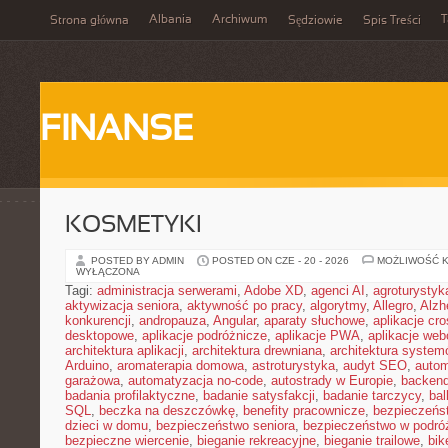
Albania
Archiwum
T
Strona główna
Sędziowie
Spis Treści
FINANSE
KOSMETYKI
POSTED BY ADMIN
POSTED ON CZE - 20 - 2026
MOŻLIWOŚĆ 
WYŁĄCZONA
Tagi:
administracja serwerami
,
Adobe XD
,
agenci AI
,
agroturysty
aktywizacja seniora
,
aktywność po pracy
,
algorytmy
,
Allegro
,
Alzh
konkurencji
,
andropauza
,
Angular
,
aparaty słuchowe
,
aplikacje cro
desktopowe
,
aplikacje podróżnicze
,
aplikacje PWA
,
aplikacje we
architektura aplikacji
,
architektura drewniana
,
architektura system
Arduino
,
aromaterapia domowa
,
astroturystyka
,
audyt SEO
,
autom
garażowa
,
automatyzacja no-code
,
autostrady w Europie
,
backen
badania profilaktyczne
,
badanie satysfakcji
,
badanie tarczycy
,
bal
SQL
,
beczka na deszczówkę
,
benefity pracownicze
,
bezpieczeńs
dzieci w domu
,
bezpieczeństwo seniora
,
bezpieczeństwo w podró
bezpieczne wiercenie
,
bieganie rekreacyjne
,
bieganie trailowe
,
bik