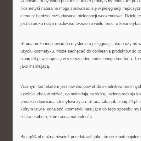
W opisie strony warto podkreślić także praktyczny charakter pr
Kosmetyki naturalne mogą sprawdzać się w pielęgnacji mężczyz
element bardziej rozbudowanej pielęgnacji weekendowej. Dzięki t
jest szeroka i daje możliwość tworzenia wielu treści o kosmetyka
Strona może inspirować do myślenia o pielęgnacji jako o czymś w
użyciu kosmetyku. Może zachęcać do dobierania produktów do po
bioarp24.pl wpisuje się w szerszą ideę codziennego komfortu. To 
jako inspirującą.
Ważnym kontekstem jest również powrót do składników roślinnyc
częściej chcą wiedzieć, co nakładają na skórę, jakiego rodzaju k
produkt odpowiada ich stylowi życia. Strona taka jak bioarp24.p
którym łatwiej odnaleźć kosmetyki pasujące do tego sposobu myśl
bliska osobom, które cenią naturalność.
Bioarp24.pl można również przedstawić jako stronę z potencjałe