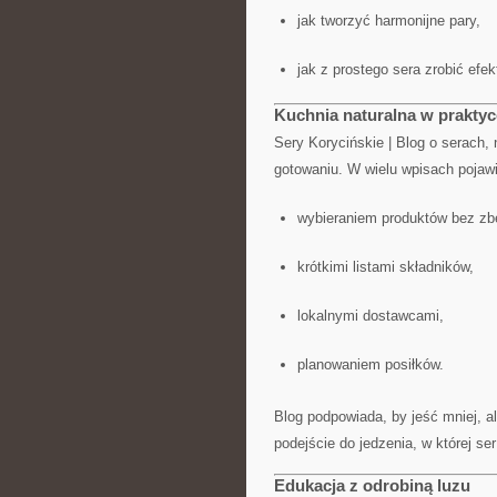
jak tworzyć harmonijne pary,
jak z prostego sera zrobić efe
Kuchnia naturalna w praktyc
Sery Korycińskie | Blog o serach, 
gotowaniu. W wielu wpisach pojawi
wybieraniem produktów bez zb
krótkimi listami składników,
lokalnymi dostawcami,
planowaniem posiłków.
Blog podpowiada, by jeść mniej, ale
podejście do jedzenia, w której se
Edukacja z odrobiną luzu