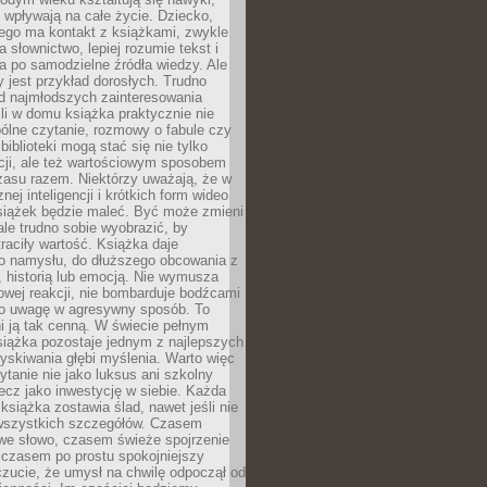
j wpływają na całe życie. Dziecko,
łego ma kontakt z książkami, zwykle
ja słownictwo, lepiej rozumie tekst i
ga po samodzielne źródła wiedzy. Ale
 jest przykład dorosłych. Trudno
d najmłodszych zainteresowania
eśli w domu książka praktycznie nie
pólne czytanie, rozmowy o fabule czy
biblioteki mogą stać się nie tylko
cji, ale też wartościowym sposobem
zasu razem. Niektórzy uważają, że w
ej inteligencji i krótkich form wideo
siążek będzie maleć. Być może zmieni
 ale trudno sobie wyobrazić, by
traciły wartość. Książka daje
do namysłu, do dłuższego obcowania z
 historią lub emocją. Nie wymusza
wej reakcji, nie bombarduje bodźcami
y o uwagę w agresywny sposób. To
i ją tak cenną. W świecie pełnym
siążka pozostaje jednym z najlepszych
yskiwania głębi myślenia. Warto więc
ytanie nie jako luksus ani szkolny
ecz jako inwestycję w siebie. Każda
książka zostawia ślad, nawet jeśli nie
szystkich szczegółów. Czasem
owe słowo, czasem świeże spojrzenie
a czasem po prostu spokojniejszy
czucie, że umysł na chwilę odpoczął od