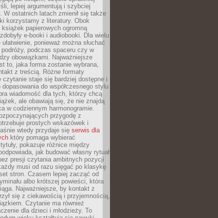
li, lepiej argumentują i szybciej
y. W ostatnich latach zmienił się także
ki korzystamy z literatury. Obok
h książek papierowych ogromną
zdobyły e-booki i audiobooki. Dla wielu
e ułatwienie, ponieważ można słuchać
w podróży, podczas spaceru czy w
ędzy obowiązkami. Najważniejsze
est to, jaka forma zostanie wybrana,
takt z treścią. Różne formaty
 czytanie staje się bardziej dostępne i
do dopasowania do współczesnego stylu
bra wiadomość dla tych, którzy chcą
iążek, ale obawiają się, że nie znajdą
sca w codziennym harmonogramie.
rozpoczynających przygodę z
otrzebuje prostych wskazówek i
Właśnie wtedy przydaje się
serwis dla
ych
który pomaga wybierać
tytuły, pokazuje różnice między
podpowiada, jak budować własny rytuał
bez presji czytania ambitnych pozycji
 każdy musi od razu sięgać po klasykę
aset stron. Czasem lepiej zacząć od
ryminału albo krótszej powieści, która
iąga. Najważniejsze, by kontakt z
rzył się z ciekawością i przyjemnością,
wiązkiem. Czytanie ma również
zenie dla dzieci i młodzieży. To
odym wieku kształtują się nawyki,