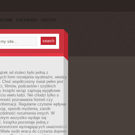
SCRIBE
FACEBOOK
TWITTER
ążek od stuleci było jedną z
ych form rozwijania wyobraźni, wiedzy
i. Choć współczesny świat pełen jest
ści, filmów, podcastów i szybkich
, książki wciąż zajmują wyjątkowe
ciu wielu ludzi. Nie chodzi tylko o
mność poznawania historii czy
nformacji. Regularne czytanie wpływa
ację, sposób myślenia, zasób
 zdolność rozumienia innych. W
tórym wszystko wydaje się
, książka pozostaje jedną z
przestrzeni wymagających uważności i
. Wiele osób wraca do czytania dopiero