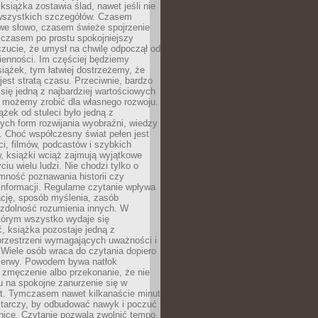
książka zostawia ślad, nawet jeśli nie
szystkich szczegółów. Czasem
owe słowo, czasem świeże spojrzenie
a czasem po prostu spokojniejszy
czucie, że umysł na chwilę odpoczął od
ienności. Im częściej będziemy
iążek, tym łatwiej dostrzeżemy, że
 jest stratą czasu. Przeciwnie, bardzo
 się jedną z najbardziej wartościowych
e możemy zrobić dla własnego rozwoju.
ążek od stuleci było jedną z
ych form rozwijania wyobraźni, wiedzy
i. Choć współczesny świat pełen jest
ści, filmów, podcastów i szybkich
, książki wciąż zajmują wyjątkowe
ciu wielu ludzi. Nie chodzi tylko o
mność poznawania historii czy
nformacji. Regularne czytanie wpływa
ację, sposób myślenia, zasób
 zdolność rozumienia innych. W
tórym wszystko wydaje się
, książka pozostaje jedną z
przestrzeni wymagających uważności i
. Wiele osób wraca do czytania dopiero
rzerwy. Powodem bywa natłok
 zmęczenie albo przekonanie, że nie
u na spokojne zanurzenie się w
st. Tymczasem nawet kilkanaście minut
starczy, by odbudować nawyk i poczuć
nicę. Czytanie pozwala zwolnić tempo,