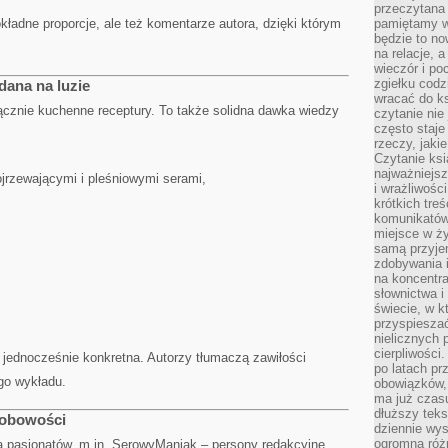
przeczytana 
kładne proporcje, ale też komentarze autora, dzięki którym
pamiętamy w
będzie to n
na relacje, 
wieczór i po
zgiełku codz
dana na luzie
wracać do ks
ącznie kuchenne receptury. To także solidna dawka wiedzy
czytanie nie
często staje
rzeczy, jaki
Czytanie ksi
najważniejsz
jrzewającymi i pleśniowymi serami,
i wrażliwośc
krótkich tre
komunikatów
miejsce w ży
samą przyje
zdobywania i
na koncentr
słownictwa i
świecie, w k
przyspieszać
nielicznych 
cierpliwości
e jednocześnie konkretna. Autorzy tłumaczą zawiłości
po latach p
go wykładu.
obowiązków,
ma już czas
dłuższy tek
sobowości
dziennie wy
ogromną róż
pa pasjonatów, m.in. SerowyManiak – persony redakcyjne