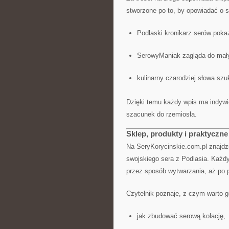
stworzone po to, by opowiadać o 
Podlaski kronikarz serów pokaz
SerowyManiak zagląda do mały
kulinarny czarodziej słowa sz
Dzięki temu każdy wpis ma indywi
szacunek do rzemiosła.
Sklep, produkty i praktyczne
Na SeryKorycinskie.com.pl znajdzi
swojskiego sera z Podlasia. Każd
przez sposób wytwarzania, aż po 
Czytelnik poznaje, z czym warto 
jak zbudować serową kolację,