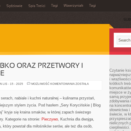
m
Tagi
Wawrzyniak
Tagi
Sędziowie
Spis Treści
SUB
BKO ORAZ PRZETWORY I
Czytanie ksi
E
najważniejsz
i wrażliwośc
krótkich tre
KUCHNIA
LIS - 15 - 2025
MOŻLIWOŚĆ KOMENTOWANIA
ZOSTAŁA
NA
komunikatów
SZYBKO
miejsce w ży
ORAZ
samą przyje
PRZETWORY
serach, nabiale i kuchni naturalnej – kulinarna przystań,
I
zdobywania i
KONSERWOWANIE
isiejszym stylem życia. Pod hasłem „Sery Korycińskie | Blog
na koncentr
słownictwa i
nej” kryje się kraina smaków, w której zapach świeżego
świecie, w k
przyspieszać
ry. Kategorie na stronie:
Pieczywo
, Kuchnia dla dwojga,
nielicznych 
 który powstał dla miłośników serów, ale też dla osób,
cierpliwości