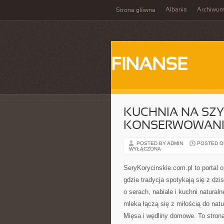
Albania
Archiwu
Strona główna
FINANSE
KUCHNIA NA SZY
KONSERWOWANI
POSTED BY ADMIN
POSTED ON 
WYŁĄCZONA
SeryKorycinskie.com.pl to portal o 
gdzie tradycja spotykają się z dz
o serach, nabiale i kuchni natural
mleka łączą się z miłością do natu
Mięsa i wędliny domowe. To strona,