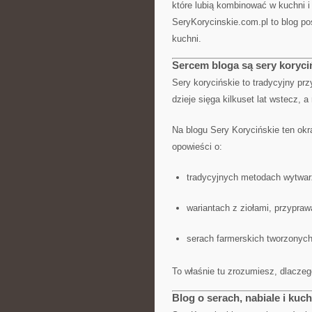
które lubią kombinować w kuchni i 
SeryKorycinskie.com.pl to blog po
kuchni.
Sercem bloga są sery koryci
Sery korycińskie to tradycyjny pr
dzieje sięga kilkuset lat wstecz,
Na blogu Sery Korycińskie ten okr
opowieści o:
tradycyjnych metodach wytwar
wariantach z ziołami, przypraw
serach farmerskich tworzonych
To właśnie tu zrozumiesz, dlaczeg
Blog o serach, nabiale i kuch