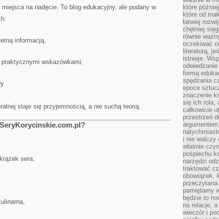
 miejsca na nadęcie. To blog edukacyjny, ale podany w
które późnie
które od ma
ch:
łatwiej rozwi
chętniej się
równie ważny
retną informacją,
oczekiwać o
literaturą, j
istnieje. Ws
ę z praktycznymi wskazówkami,
odwiedzanie 
formą eduka
spędzania c
y.
epoce sztuczn
znaczenie k
się ich rola,
ralnej staje się przyjemnością, a nie suchą teorią.
całkowicie u
przestrzeń 
 SeryKorycinskie.com.pl?
argumentem,
natychmiasto
i nie walcz
właśnie czyn
pośpiechu k
krążek sera,
narzędzi odz
traktować cz
obowiązek, l
przeczytana 
pamiętamy w
będzie to n
kulinarna,
na relacje, 
wieczór i po