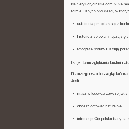
Na SeryKorycinskie.com.pl nie ma
formie luźnych opowieści, w który
autoironia przeplata się z konk
historie z serowarni łączą si
fotografie potraw ilustrują porad
Dzięki temu zgłębianie kuchni natu
Dlaczego warto zaglądać na
Jeśli:
masz w lodówce zawsze jakiś 
chcesz gotować naturalnie,
interesuje Cię polska tradycja 