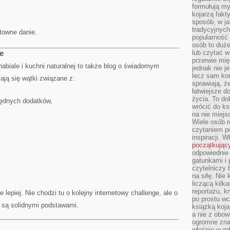
formułują myś
kojarzą fakt
sposób, w ja
tradycyjnyc
ktowne danie.
popularność 
osób to duż
e
lub czytać 
przerwie mi
nabiale i kuchni naturalnej to także blog o świadomym
jednak nie j
lecz sam kon
ają się wątki związane z:
sprawiają, że
łatwiejsze 
życia. To do
ędnych dodatków,
wrócić do ks
na nie miej
Wiele osób 
czytaniem p
inspiracji. 
początkując
odpowiednie 
gatunkami i 
czytelniczy 
na siłę. Nie
liczącą kilk
reportażu, k
 lepiej. Nie chodzi tu o kolejny internetowy challenge, ale o
po prostu wc
r są solidnymi podstawami.
książką koja
a nie z obo
ogromne znac
właśnie w mł