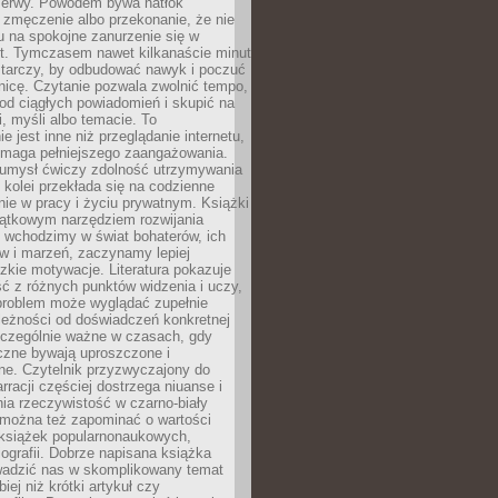
rzerwy. Powodem bywa natłok
 zmęczenie albo przekonanie, że nie
u na spokojne zanurzenie się w
st. Tymczasem nawet kilkanaście minut
starczy, by odbudować nawyk i poczuć
nicę. Czytanie pozwala zwolnić tempo,
od ciągłych powiadomień i skupić na
ii, myśli albo temacie. To
e jest inne niż przeglądanie internetu,
maga pełniejszego zaangażowania.
 umysł ćwiczy zdolność utrzymywania
z kolei przekłada się na codzienne
ie w pracy i życiu prywatnym. Książki
jątkowym narzędziem rozwijania
 wchodzimy w świat bohaterów, ich
ów i marzeń, zaczynamy lepiej
zkie motywacje. Literatura pokazuje
ć z różnych punktów widzenia i uczy,
problem może wyglądać zupełnie
leżności od doświadczeń konkretnej
zczególnie ważne w czasach, gdy
czne bywają uproszczone i
ne. Czytelnik przyzwyczajony do
rracji częściej dostrzega niuanse i
nia rzeczywistość w czarno-biały
 można też zapominać o wartości
książek popularnonaukowych,
biografii. Dobrze napisana książka
owadzić nas w skomplikowany temat
iej niż krótki artykuł czy