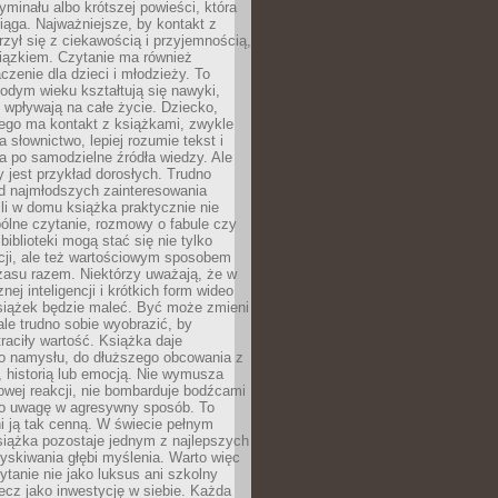
ryminału albo krótszej powieści, która
iąga. Najważniejsze, by kontakt z
rzył się z ciekawością i przyjemnością,
wiązkiem. Czytanie ma również
zenie dla dzieci i młodzieży. To
odym wieku kształtują się nawyki,
j wpływają na całe życie. Dziecko,
łego ma kontakt z książkami, zwykle
ja słownictwo, lepiej rozumie tekst i
ga po samodzielne źródła wiedzy. Ale
 jest przykład dorosłych. Trudno
d najmłodszych zainteresowania
eśli w domu książka praktycznie nie
pólne czytanie, rozmowy o fabule czy
biblioteki mogą stać się nie tylko
cji, ale też wartościowym sposobem
zasu razem. Niektórzy uważają, że w
ej inteligencji i krótkich form wideo
siążek będzie maleć. Być może zmieni
 ale trudno sobie wyobrazić, by
traciły wartość. Książka daje
do namysłu, do dłuższego obcowania z
 historią lub emocją. Nie wymusza
wej reakcji, nie bombarduje bodźcami
y o uwagę w agresywny sposób. To
i ją tak cenną. W świecie pełnym
siążka pozostaje jednym z najlepszych
yskiwania głębi myślenia. Warto więc
ytanie nie jako luksus ani szkolny
ecz jako inwestycję w siebie. Każda