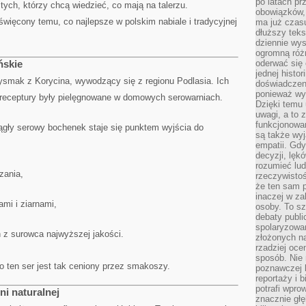
po latach p
tych, którzy chcą wiedzieć, co mają na talerzu.
obowiązków,
święcony temu, co najlepsze w polskim nabiale i tradycyjnej
ma już czas
dłuższy tek
dziennie wy
ogromną róż
ńskie
oderwać się 
jednej histor
zysmak z Korycina, wywodzący się z regionu Podlasia. Ich
doświadczeni
ponieważ wy
 a receptury były pielęgnowane w domowych serowarniach.
Dzięki temu
uwagi, a to 
funkcjonowan
ągły serowy bochenek staje się punktem wyjścia do
są także wy
empatii. Gdy
decyzji, lęk
rozumieć lud
zania,
rzeczywistoś
że ten sam 
inaczej w za
ami i ziarnami,
osoby. To s
debaty publi
spolaryzowa
 z surowca najwyższej jakości.
złożonych na
rzadziej oce
sposób. Nie
o ten ser jest tak ceniony przez smakoszy.
poznawczej 
reportaży i 
potrafi wpr
ni naturalnej
znacznie głęb