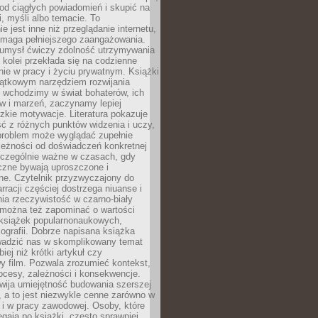
od ciągłych powiadomień i skupić na
ii, myśli albo temacie. To
e jest inne niż przeglądanie internetu,
maga pełniejszego zaangażowania.
 umysł ćwiczy zdolność utrzymywania
z kolei przekłada się na codzienne
ie w pracy i życiu prywatnym. Książki
jątkowym narzędziem rozwijania
 wchodzimy w świat bohaterów, ich
ów i marzeń, zaczynamy lepiej
zkie motywacje. Literatura pokazuje
ć z różnych punktów widzenia i uczy,
problem może wyglądać zupełnie
leżności od doświadczeń konkretnej
zczególnie ważne w czasach, gdy
czne bywają uproszczone i
ne. Czytelnik przyzwyczajony do
rracji częściej dostrzega niuanse i
nia rzeczywistość w czarno-biały
 można też zapominać o wartości
książek popularnonaukowych,
biografii. Dobrze napisana książka
owadzić nas w skomplikowany temat
iej niż krótki artykuł czy
y film. Pozwala zrozumieć kontekst,
ocesy, zależności i konsekwencje.
wija umiejętność budowania szerszej
 a to jest niezwykle cenne zarówno w
k i w pracy zawodowej. Osoby, które
ięgają po książki, często sprawniej