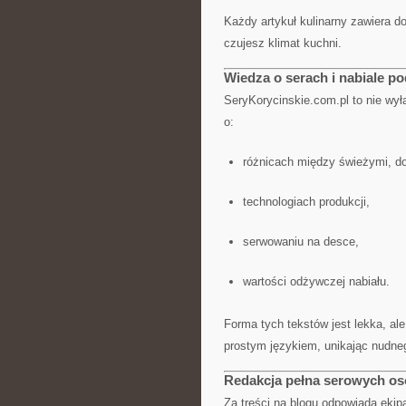
Każdy artykuł kulinarny zawiera do
czujesz klimat kuchni.
Wiedza o serach i nabiale po
SeryKorycinskie.com.pl to nie wył
o:
różnicach między świeżymi, do
technologiach produkcji,
serwowaniu na desce,
wartości odżywczej nabiału.
Forma tych tekstów jest lekka, al
prostym językiem, unikając nudne
Redakcja pełna serowych o
Za treści na blogu odpowiada eki