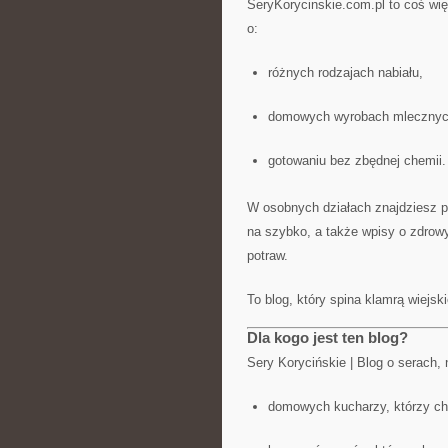
SeryKorycinskie.com.pl to coś wię
o:
różnych rodzajach nabiału,
domowych wyrobach mlecznyc
gotowaniu bez zbędnej chemii.
W osobnych działach znajdziesz prz
na szybko, a także wpisy o zdrow
potraw.
To blog, który spina klamrą wiejsk
Dla kogo jest ten blog?
Sery Korycińskie | Blog o serach, n
domowych kucharzy, którzy chc