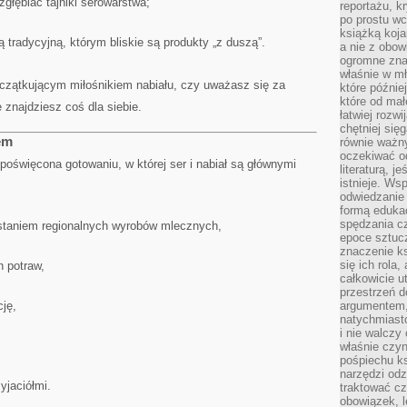
głębiać tajniki serowarstwa;
reportażu, k
po prostu wc
książką koja
tradycyjną, którym bliskie są produkty „z duszą”.
a nie z obo
ogromne znac
właśnie w mł
oczątkującym miłośnikiem nabiału, czy uważasz się za
które późnie
które od ma
 znajdziesz coś dla siebie.
łatwiej rozwi
chętniej się
em
równie ważny
oczekiwać o
 poświęcona gotowaniu, w której ser i nabiał są głównymi
literaturą, j
istnieje. Ws
odwiedzanie 
formą eduka
spędzania c
ystaniem regionalnych wyrobów mlecznych,
epoce sztuczn
znaczenie k
się ich rola,
h potraw,
całkowicie u
przestrzeń 
ję,
argumentem,
natychmiasto
i nie walcz
właśnie czyn
pośpiechu k
narzędzi odz
yjaciółmi.
traktować cz
obowiązek, l