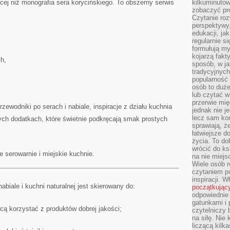
cej niż monografia sera korycińskiego. To obszerny serwis
kilkuminutow
zobaczyć pr
Czytanie roz
perspektywy,
edukacji, ja
regularnie s
formułują myś
kojarzą fakt
h,
sposób, w ja
tradycyjnyc
popularność 
osób to duż
lub czytać 
przerwie mi
ewodniki po serach i nabiale, inspiracje z działu kuchnia
jednak nie j
lecz sam kon
ych dodatkach, które świetnie podkręcają smak prostych
sprawiają, że
łatwiejsze 
życia. To do
wrócić do ks
ie serowarnie i miejskie kuchnie.
na nie miej
Wiele osób 
czytaniem p
inspiracji. 
abiale i kuchni naturalnej jest skierowany do:
początkując
odpowiednie 
gatunkami i 
ą korzystać z produktów dobrej jakości;
czytelniczy 
na siłę. Nie
liczącą kilk