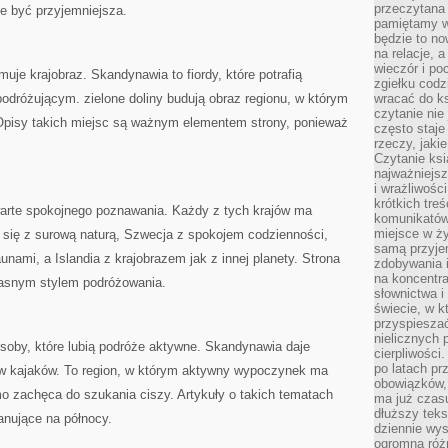
przeczytana 
 być przyjemniejsza.
pamiętamy w
będzie to n
na relacje, 
wieczór i po
uje krajobraz. Skandynawia to fiordy, które potrafią
zgiełku codz
dróżującym. zielone doliny budują obraz regionu, w którym
wracać do ks
czytanie nie
 Opisy takich miejsc są ważnym elementem strony, ponieważ
często staje
rzeczy, jaki
Czytanie ksi
najważniejsz
i wrażliwośc
krótkich tre
 warte spokojnego poznawania. Każdy z tych krajów ma
komunikatów
miejsce w ży
y się z surową naturą, Szwecja z spokojem codzienności,
samą przyje
nami, a Islandia z krajobrazem jak z innej planety. Strona
zdobywania i
na koncentr
łasnym stylem podróżowania.
słownictwa i
świecie, w k
przyspieszać
nielicznych 
soby, które lubią podróże aktywne. Skandynawia daje
cierpliwości
po latach p
ów kajaków. To region, w którym aktywny wypoczynek ma
obowiązków,
o zachęca do szukania ciszy. Artykuły o takich tematach
ma już czas
dłuższy tek
nujące na północy.
dziennie wy
ogromną róż