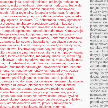
po latach p
ukacja miejska
,
edukacja rolnicza
,
edukacja techniczna
,
obowiązków,
owotna
,
elektromobilność
,
elektronika medyczna
,
festiwale
ma już czas
finanse korporacyjne
,
finanse publiczne
,
finansowanie
dłuższy tek
intech
,
folklor regionalny
,
fotografia reklamowa
,
fotografia
dziennie wy
y
,
fundusze inkubacyjne
,
gospodarka globalna
,
gospodarka
ogromną róż
,
gry logiczne
,
hardware PC
,
hebdomada
,
hobby ogrodnicze
,
oderwać się 
ura drogowa
,
inkubatory przedsiębiorczości
,
inkubatory
jednej histor
inwestowanie małych kwot
,
inwestycje biurowe
,
inwestycje
doświadczeni
,
kampanie społeczne
,
kancelaria podatkowa
,
Klimatyzacja
,
ponieważ wy
tencje zawodowe
,
komputery gamingowe
,
komputery
Dzięki temu
komunikacja w firmie
,
komunikatory
,
konferencje biznesowe
,
uwagi, a to 
 zdrowotne
,
konstrukcje budowlane
,
konsultacje społeczne
,
funkcjonowan
ciowe
,
kopiarki
,
kredyt inwestycyjny
,
kredyty inwestycyjne
,
są także wy
ieszkaniowe
,
kryptowaluty inwestycyjne
,
księga gości
,
empatii. Gdy
ultura organizacyjna
,
kursy specjalistyczne
,
laptopy
,
leasing
decyzji, lęk
pedia
,
lotniska regionalne
,
magazyny
,
manicure
,
marketing
rozumieć lud
e biurowe
,
meble ogrodowe
,
mentoring
,
miasta inteligentne
,
rzeczywistoś
mia
,
mikroelektronika
,
mikrofinanse
,
moderacja
,
monitoring
że ten sam 
rowia
,
multimedia edukacyjne
,
nowoczesne biuro
,
ochrona
inaczej w za
umenta
,
ochrona konsumentów
,
ochrona zdrowia
,
odzież
osoby. To s
pieka przedszkolna
,
oprogramowanie biurowe
,
optyka
,
debaty publi
domowe
,
parki logistyczne
,
pasieka
,
pastel
,
pedicure
,
spolaryzowa
,
piwowarstwo domowe
,
planowanie emerytalne
,
planowanie
złożonych na
,
plastyka użytkowa
,
płatności mobilne
,
podatki lokalne
,
rzadziej oce
ołeczna
,
pomoc prawna
,
poradnictwo rodzinne
,
porady
sposób. Nie
średnictwo biznesowe
,
pożyczki pozabankowe
,
praca
poznawczej 
,
praca naukowa
,
praca zespołowa online
,
prawo cywilne
reportaży i 
prawo lokalne
,
prawo spadkowe
,
private equity
,
profilaktyka
potrafi wpr
jekty architektoniczne wnętrz
,
projekty funkcjonalne
,
znacznie głęb
ołeczne
,
projekty społeczne miejskie
,
przemysł