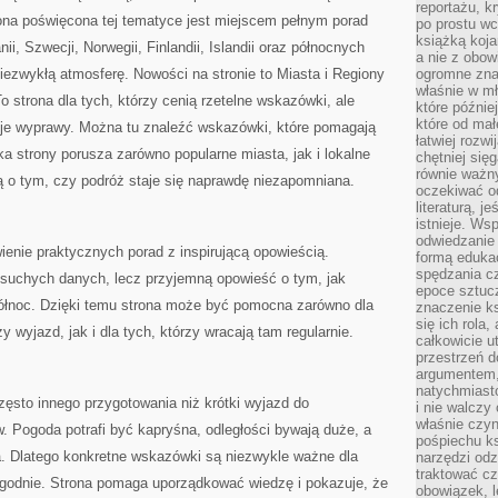
reportażu, k
na poświęcona tej tematyce jest miejscem pełnym porad
po prostu wc
książką koja
ii, Szwecji, Norwegii, Finlandii, Islandii oraz północnych
a nie z obo
niezwykłą atmosferę. Nowości na stronie to Miasta i Regiony
ogromne znac
właśnie w mł
To strona dla tych, którzy cenią rzetelne wskazówki, ale
które późnie
które od ma
je wyprawy. Można tu znaleźć wskazówki, które pomagają
łatwiej rozwi
 strony porusza zarówno popularne miasta, jak i lokalne
chętniej się
równie ważny
ą o tym, czy podróż staje się naprawdę niezapomniana.
oczekiwać o
literaturą, j
istnieje. Ws
odwiedzanie 
wienie praktycznych porad z inspirującą opowieścią.
formą eduka
spędzania c
e suchych danych, lecz przyjemną opowieść o tym, jak
epoce sztuczn
ółnoc. Dzięki temu strona może być pomocna zarówno dla
znaczenie k
się ich rola,
y wyjazd, jak i dla tych, którzy wracają tam regularnie.
całkowicie u
przestrzeń 
argumentem,
natychmiasto
sto innego przygotowania niż krótki wyjazd do
i nie walcz
właśnie czyn
. Pogoda potrafi być kapryśna, odległości bywają duże, a
pośpiechu k
 Dlatego konkretne wskazówki są niezwykle ważne dla
narzędzi odz
traktować cz
godnie. Strona pomaga uporządkować wiedzę i pokazuje, że
obowiązek, l