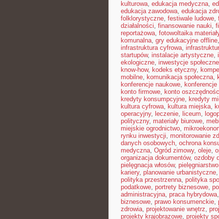
kulturowa
,
edukacja medyczna
,
ed
edukacja zawodowa
,
edukacja zdr
folklorystyczne
,
festiwale ludowe
,
działalności
,
finansowanie nauki
,
f
reportażowa
,
fotowoltaika materiał
komunalna
,
gry edukacyjne offline
infrastruktura cyfrowa
,
infrastrukt
startupów
,
instalacje artystyczne
,
ekologiczne
,
inwestycje społeczne
know-how
,
kodeks etyczny
,
kompe
mobilne
,
komunikacja społeczna
,
konferencje naukowe
,
konferencje
konto firmowe
,
konto oszczędnoś
kredyty konsumpcyjne
,
kredyty m
kultura cyfrowa
,
kultura miejska
,
k
operacyjny
,
leczenie
,
liceum
,
logo
polityczny
,
materiały biurowe
,
mebl
miejskie ogrodnictwo
,
mikroekono
rynku inwestycji
,
monitorowanie zd
danych osobowych
,
ochrona kons
medyczna
,
Ogród zimowy
,
oleje
,
o
organizacja dokumentów
,
ozdoby 
pielęgnacja włosów
,
pielęgniarstwo
kariery
,
planowanie urbanistyczne
polityka przestrzenna
,
polityka sp
podatkowe
,
portrety biznesowe
,
po
administracyjna
,
praca hybrydowa
biznesowe
,
prawo konsumenckie
,
zdrowia
,
projektowanie wnętrz
,
pro
projekty krajobrazowe
,
projekty sp