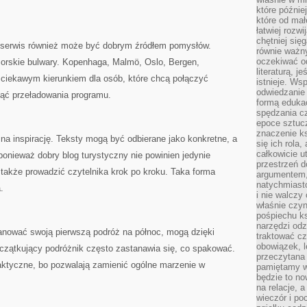
które późnie
które od ma
łatwiej rozwi
chętniej się
ki serwis również może być dobrym źródłem pomysłów.
równie ważny
oczekiwać o
rskie bulwary. Kopenhaga, Malmö, Oslo, Bergen,
literaturą, j
ciekawym kierunkiem dla osób, które chcą połączyć
istnieje. Ws
odwiedzanie 
ąć przeładowania programu.
formą eduka
spędzania c
epoce sztuczn
znaczenie k
 na inspirację. Teksty mogą być odbierane jako konkretne, a
się ich rola,
całkowicie u
onieważ dobry blog turystyczny nie powinien jedynie
przestrzeń 
n także prowadzić czytelnika krok po kroku. Taka forma
argumentem,
natychmiasto
.
i nie walcz
właśnie czyn
pośpiechu k
narzędzi odz
lanować swoją pierwszą podróż na północ, mogą dzięki
traktować cz
obowiązek, l
Początkujący podróżnik często zastanawia się, co spakować.
przeczytana 
raktyczne, bo pozwalają zamienić ogólne marzenie w
pamiętamy w
będzie to n
na relacje, 
wieczór i po