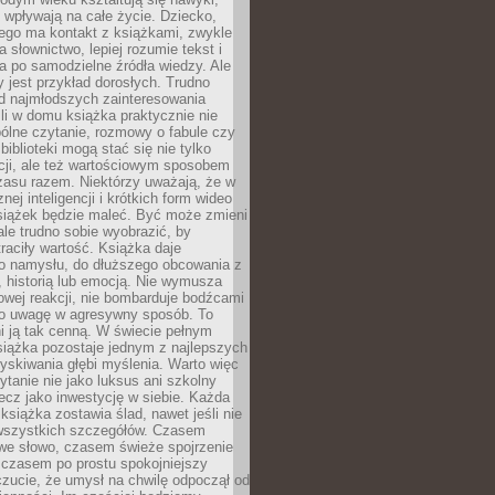
j wpływają na całe życie. Dziecko,
łego ma kontakt z książkami, zwykle
ja słownictwo, lepiej rozumie tekst i
ga po samodzielne źródła wiedzy. Ale
 jest przykład dorosłych. Trudno
d najmłodszych zainteresowania
eśli w domu książka praktycznie nie
pólne czytanie, rozmowy o fabule czy
biblioteki mogą stać się nie tylko
cji, ale też wartościowym sposobem
zasu razem. Niektórzy uważają, że w
ej inteligencji i krótkich form wideo
siążek będzie maleć. Być może zmieni
 ale trudno sobie wyobrazić, by
traciły wartość. Książka daje
do namysłu, do dłuższego obcowania z
 historią lub emocją. Nie wymusza
wej reakcji, nie bombarduje bodźcami
y o uwagę w agresywny sposób. To
i ją tak cenną. W świecie pełnym
siążka pozostaje jednym z najlepszych
yskiwania głębi myślenia. Warto więc
ytanie nie jako luksus ani szkolny
ecz jako inwestycję w siebie. Każda
książka zostawia ślad, nawet jeśli nie
szystkich szczegółów. Czasem
owe słowo, czasem świeże spojrzenie
a czasem po prostu spokojniejszy
czucie, że umysł na chwilę odpoczął od