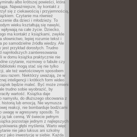
ryminału albo krótszej powieści, która
iąga. Najważniejsze, by kontakt z
rzył się z ciekawością i przyjemnością,
wiązkiem. Czytanie ma również
zenie dla dzieci i młodzieży. To
odym wieku kształtują się nawyki,
j wpływają na całe życie. Dziecko,
łego ma kontakt z książkami, zwykle
ja słownictwo, lepiej rozumie tekst i
ga po samodzielne źródła wiedzy. Ale
 jest przykład dorosłych. Trudno
d najmłodszych zainteresowania
eśli w domu książka praktycznie nie
pólne czytanie, rozmowy o fabule czy
biblioteki mogą stać się nie tylko
cji, ale też wartościowym sposobem
zasu razem. Niektórzy uważają, że w
ej inteligencji i krótkich form wideo
siążek będzie maleć. Być może zmieni
 ale trudno sobie wyobrazić, by
traciły wartość. Książka daje
do namysłu, do dłuższego obcowania z
 historią lub emocją. Nie wymusza
wej reakcji, nie bombarduje bodźcami
y o uwagę w agresywny sposób. To
i ją tak cenną. W świecie pełnym
siążka pozostaje jednym z najlepszych
yskiwania głębi myślenia. Warto więc
ytanie nie jako luksus ani szkolny
ecz jako inwestycję w siebie. Każda