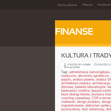
Albania
Archiwu
Strona główna
FINANSE
KULTURA I TRAD
POSTED BY ADMIN
POSTED ON
WYŁĄCZONA
Tagi:
administracja samorządowa
,
medyczne
,
akcesoria ogrodnicze
,
popytu
,
analiza prawna
,
analiza S
architektura miejska
,
archiwizacja
domowa
,
badania laboratoryjne
,
ba
bankowość mobilna
,
bezpieczeńst
biuro obsługi klienta
,
biurowce kla
coaching zawodowy
,
CSR w bizne
meblarski
,
design produktu
,
design
majsterkowanie
,
dobrostan społec
przemysłowy
,
druk reklamowy
,
dru