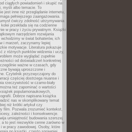
od ciągłych powiadomień i skupić na
ii, myśli albo temacie. To
e jest inne niż przeglądanie internetu,
maga pełniejszego zaangażowania.
 umysł ćwiczy zdolność utrzymywania
z kolei przekłada się na codzienne
ie w pracy i życiu prywatnym. Książki
jątkowym narzędziem rozwijania
 wchodzimy w świat bohaterów, ich
ów i marzeń, zaczynamy lepiej
zkie motywacje. Literatura pokazuje
ć z różnych punktów widzenia i uczy,
problem może wyglądać zupełnie
leżności od doświadczeń konkretnej
zczególnie ważne w czasach, gdy
czne bywają uproszczone i
ne. Czytelnik przyzwyczajony do
rracji częściej dostrzega niuanse i
nia rzeczywistość w czarno-biały
 można też zapominać o wartości
książek popularnonaukowych,
biografii. Dobrze napisana książka
owadzić nas w skomplikowany temat
iej niż krótki artykuł czy
y film. Pozwala zrozumieć kontekst,
ocesy, zależności i konsekwencje.
wija umiejętność budowania szerszej
 a to jest niezwykle cenne zarówno w
k i w pracy zawodowej. Osoby, które
ięgają po książki, często sprawniej