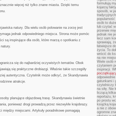
formułują myś
nacznie więcej niż tylko znane miasta. Dzięki temu
kojarzą fakt
onu.
sposób, w ja
tradycyjnyc
popularność 
osób to duż
lub czytać 
zjawiska natury. Dla wielu osób polowanie na zorzę jest
przerwie mi
wymaga jednak odpowiedniego miejsca. Strona może pomóc
jednak nie j
lecz sam kon
ści są inspirujące dla osób, które marzą o spotkaniu z
sprawiają, że
łatwiejsze 
 natury.
życia. To do
wrócić do ks
na nie miej
Wiele osób 
 ogranicza się do najbardziej oczywistych tematów. Obok
czytaniem p
jawiają się praktyczne drobiazgi. Właśnie takie szczegóły
inspiracji. 
początkując
rdziej autentyczna. Czytelnik może odkryć, że Skandynawia
odpowiednie 
gatunkami i 
rodzinne atrakcje.
czytelniczy 
na siłę. Nie
liczącą kilk
reportażu, k
osoby planujące objazdową trasę. Skandynawia świetnie
po prostu wc
wania, ponieważ drogi prowadzą przez niezwykłe krajobrazy.
książką koja
a nie z obo
ci między miejscami. Artykuły poradnikowe pomagają
ogromne znac
właśnie w mł