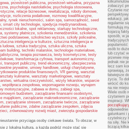
kilkuminutow
ngowa
,
przestrzeń publiczna
,
przestrzeń wirtualna
,
przyjazna
zobaczyć pr
iczna
,
psychologia nastolatków
,
psychologia stosowana
,
Czytanie roz
tystyczne
,
relacje biznesowe
,
rewitalizacja
,
roboty domowe
,
perspektywy,
estycje
,
rozliczenia podatkowe
,
rozmowy kwalifikacyjne
,
edukacji, ja
alny
,
rynek nieruchomości
,
salon spa
,
samorządność
,
seed
regularnie s
y
,
smart city technologie
,
spedycja międzynarodowa
,
formułują myś
eczności lokalne
,
spot reklamowy
,
startupy technologiczne
,
kojarzą fakt
ta
,
systemy płatnicze
,
szkolenia menedżerskie
,
szkolenia
sposób, w ja
ictwo podstawowe
,
szkolnictwo wyższe
,
szkoły policealne
,
tradycyjnyc
ztuczna inteligencja w kulturze
,
sztuczna inteligencja w
popularność 
a ludowa
,
sztuka tradycyjna
,
sztuka uliczna
,
sztuka
osób to duż
eam building
,
techniki malarskie
,
technologie materiałowe
,
lub czytać 
jalistyczna
,
terapia poznawcza
,
testy kosmetyczne
,
testy
przerwie mi
otówkowe
,
transformacja cyfrowa
,
transport autonomiczny
,
jednak nie j
ki
,
transport publiczny
,
trend ekonomiczny
,
ubezpieczenia
lecz sam kon
rowotne prywatne
,
umowy handlowe
,
usługi charytatywne
,
sprawiają, że
żytkowanie produktów finansowych
,
VR gaming
,
warsztat
łatwiejsze 
arsztaty kulinarne
,
warsztaty marketingowe
,
warsztaty
życia. To do
iarstwo
,
wirtualna rzeczywistość
,
wizyty lekarskie
,
wsparcie
wrócić do ks
,
współpraca zespołowa
,
wspomaganie rozwoju
,
wynajem
na nie miej
wy motoryzacyjne
,
zabawa w domu
,
zabiegi spa
,
Wiele osób 
 domowym budżetem
,
zarządzanie finansami osobistymi
,
czytaniem p
ie majątkiem
,
zarządzanie makroekonomiczne
,
zarządzanie
inspiracji. 
em
,
zarządzanie stresem
,
zarządzanie twórcze
,
zarządzanie
początkując
ufanie publiczne
,
zdalne zarządzanie zespołem
,
zdjęcia
odpowiednie 
zieci
,
zrównoważony rozwój miast
,
zwierzęta gospodarskie
gatunkami i 
czytelniczy 
nieustannie przyciąga osoby ciekawe świata. To obszar, w
na siłę. Nie
liczącą kilk
się z lokalną kulturą, a każda podróż może stać się