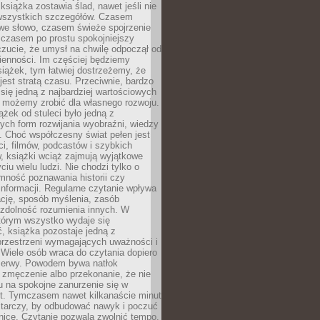
książka zostawia ślad, nawet jeśli nie
szystkich szczegółów. Czasem
owe słowo, czasem świeże spojrzenie
a czasem po prostu spokojniejszy
czucie, że umysł na chwilę odpoczął od
ienności. Im częściej będziemy
iążek, tym łatwiej dostrzeżemy, że
 jest stratą czasu. Przeciwnie, bardzo
 się jedną z najbardziej wartościowych
e możemy zrobić dla własnego rozwoju.
ążek od stuleci było jedną z
ych form rozwijania wyobraźni, wiedzy
i. Choć współczesny świat pełen jest
ści, filmów, podcastów i szybkich
, książki wciąż zajmują wyjątkowe
ciu wielu ludzi. Nie chodzi tylko o
mność poznawania historii czy
nformacji. Regularne czytanie wpływa
ację, sposób myślenia, zasób
 zdolność rozumienia innych. W
tórym wszystko wydaje się
, książka pozostaje jedną z
przestrzeni wymagających uważności i
. Wiele osób wraca do czytania dopiero
rzerwy. Powodem bywa natłok
 zmęczenie albo przekonanie, że nie
u na spokojne zanurzenie się w
st. Tymczasem nawet kilkanaście minut
starczy, by odbudować nawyk i poczuć
nicę. Czytanie pozwala zwolnić tempo,