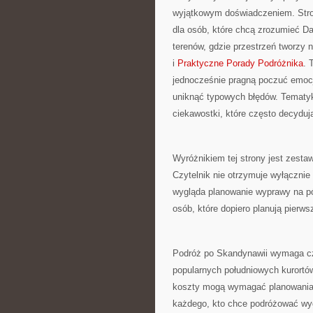
wyjątkowym doświadczeniem. Stro
dla osób, które chcą zrozumieć Dan
terenów, gdzie przestrzeń tworzy 
i
Praktyczne Porady Podróżnika
. 
jednocześnie pragną poczuć emoc
uniknąć typowych błędów. Tematyka
ciekawostki, które często decyduj
Wyróżnikiem tej strony jest zesta
Czytelnik nie otrzymuje wyłączni
wygląda planowanie wyprawy na p
osób, które dopiero planują pierwsz
Podróż po Skandynawii wymaga czę
popularnych południowych kurortów
koszty mogą wymagać planowania.
każdego, kto chce podróżować wy