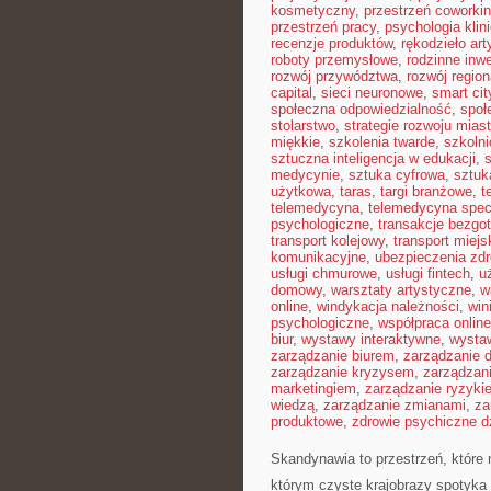
kosmetyczny
,
przestrzeń coworki
przestrzeń pracy
,
psychologia klin
recenzje produktów
,
rękodzieło ar
roboty przemysłowe
,
rodzinne inw
rozwój przywództwa
,
rozwój region
capital
,
sieci neuronowe
,
smart cit
społeczna odpowiedzialność
,
społ
stolarstwo
,
strategie rozwoju mias
miękkie
,
szkolenia twarde
,
szkoln
sztuczna inteligencja w edukacji
,
s
medycynie
,
sztuka cyfrowa
,
sztuk
użytkowa
,
taras
,
targi branżowe
,
t
telemedycyna
,
telemedycyna spec
psychologiczne
,
transakcje bezg
transport kolejowy
,
transport miejs
komunikacyjne
,
ubezpieczenia zd
usługi chmurowe
,
usługi fintech
,
u
domowy
,
warsztaty artystyczne
,
w
online
,
windykacja należności
,
win
psychologiczne
,
współpraca online
biur
,
wystawy interaktywne
,
wysta
zarządzanie biurem
,
zarządzanie
zarządzanie kryzysem
,
zarządzan
marketingiem
,
zarządzanie ryzyki
wiedzą
,
zarządzanie zmianami
,
za
produktowe
,
zdrowie psychiczne d
Skandynawia to przestrzeń, które 
którym czyste krajobrazy spotyka 