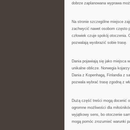
dobrze zaplanowana wyprawa może
Na stronie szczególne miejsce zajm
zachwycić nawet osobom często po
człowiek czuje spokój otoczenia.
pozwalają wyobrazić sobie trasę.
Dania pojawiają się jako miejsca
unikalne oblicze. Norwegia kojarz
Dania z Kopenhagą, Finlandia z sau
pozwala wybrać trasę zgodną z w
Dużą część treści mogą docenić o
ogromne możliwości dla miłośnik
wyjątkowy sens, bo otoczenie sam
mogą pomóc zrozumieć warunki pa