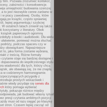
y film. Pozwala zrozumieć kontekst,
ocesy, zależności i konsekwencje.
wija umiejętność budowania szerszej
 a to jest niezwykle cenne zarówno w
k i w pracy zawodowej. Osoby, które
ięgają po książki, często sprawniej
li, lepiej argumentują i szybciej
y. W ostatnich latach zmienił się także
ki korzystamy z literatury. Obok
h książek papierowych ogromną
zdobyły e-booki i audiobooki. Dla wielu
e ułatwienie, ponieważ można słuchać
w podróży, podczas spaceru czy w
ędzy obowiązkami. Najważniejsze
est to, jaka forma zostanie wybrana,
takt z treścią. Różne formaty
 czytanie staje się bardziej dostępne i
do dopasowania do współczesnego stylu
bra wiadomość dla tych, którzy chcą
iążek, ale obawiają się, że nie znajdą
sca w codziennym harmonogramie.
rozpoczynających przygodę z
otrzebuje prostych wskazówek i
Właśnie wtedy przydaje się
serwis dla
ych
który pomaga wybierać
tytuły, pokazuje różnice między
podpowiada, jak budować własny rytuał
bez presji czytania ambitnych pozycji
 każdy musi od razu sięgać po klasykę
aset stron. Czasem lepiej zacząć od