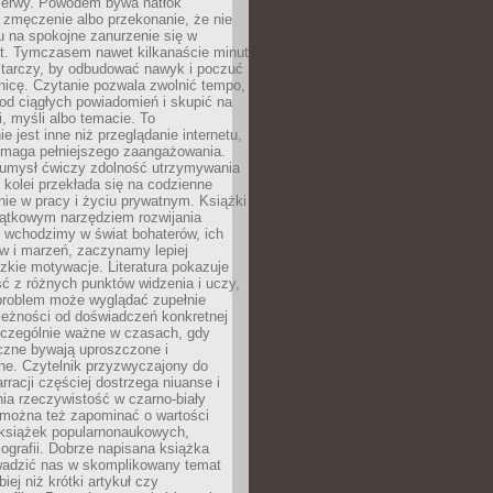
rzerwy. Powodem bywa natłok
 zmęczenie albo przekonanie, że nie
u na spokojne zanurzenie się w
st. Tymczasem nawet kilkanaście minut
starczy, by odbudować nawyk i poczuć
nicę. Czytanie pozwala zwolnić tempo,
od ciągłych powiadomień i skupić na
ii, myśli albo temacie. To
e jest inne niż przeglądanie internetu,
maga pełniejszego zaangażowania.
 umysł ćwiczy zdolność utrzymywania
z kolei przekłada się na codzienne
ie w pracy i życiu prywatnym. Książki
jątkowym narzędziem rozwijania
 wchodzimy w świat bohaterów, ich
ów i marzeń, zaczynamy lepiej
zkie motywacje. Literatura pokazuje
ć z różnych punktów widzenia i uczy,
problem może wyglądać zupełnie
leżności od doświadczeń konkretnej
zczególnie ważne w czasach, gdy
czne bywają uproszczone i
ne. Czytelnik przyzwyczajony do
rracji częściej dostrzega niuanse i
nia rzeczywistość w czarno-biały
 można też zapominać o wartości
książek popularnonaukowych,
biografii. Dobrze napisana książka
owadzić nas w skomplikowany temat
iej niż krótki artykuł czy