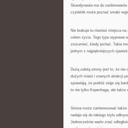
Skandynawia ma do zaoferowania z
czytelnik może poznać smaki regi
Nie brakuje tu również miejsca na 
celem życia. Tego typu wyprawa 
zrozumieć, kiedy jechać. Takie tre
jednym z najpiękniejszych zjawisk
Dużą zaletą strony jest to, że nie
dużych miast i znanych atrakcji po
sprawiają, że podróż staje się ba
to nie tylko Kopenhaga, ale także 
Strona może zainteresować także 
nadaje się do takiego stylu odkry
Jednocześnie warto znać odległoś