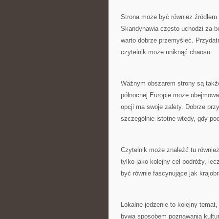
Strona może być również źródłem i
Skandynawia często uchodzi za be
warto dobrze przemyśleć. Przydatn
czytelnik może uniknąć chaosu.
Ważnym obszarem strony są także
północnej Europie może obejmowa
opcji ma swoje zalety. Dobrze pr
szczególnie istotne wtedy, gdy po
Czytelnik może znaleźć tu również
tylko jako kolejny cel podróży, le
być równie fascynujące jak krajob
Lokalne jedzenie to kolejny temat
bywa sposobem poznawania kultury