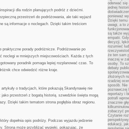
oderwać się 
jednej histor
nspiracji dla rodzin planujących podróż z dziećmi.
doświadczeni
ponieważ wy
zpieczną przestrzeń do podróżowania, ale taki wyjazd
Dzięki temu
e są informacje o noclegach. Dzięki takim treściom
uwagi, a to 
funkcjonowan
są także wy
empatii. Gdy
decyzji, lęk
rozumieć lud
 praktyczne porady podróżnicze. Podróżowanie po
rzeczywistoś
że ten sam 
ć noclegi w mniejszych miejscowościach. Każda z tych
inaczej w za
zygotowany poradnik pomaga lepiej rozplanować czas. To
osoby. To s
debaty publi
dróżnik chce odwiedzić różne kraje.
spolaryzowa
złożonych na
rzadziej oce
sposób. Nie
 artykuły o tradycjach, które pokazują Skandynawię nie
poznawczej 
reportaży i 
cz jako przestrzeń z bogatą historią. szwedzkie święta mogą
potrafi wpr
razy. Dzięki takim tematom strona pogłębia obraz regionu.
znacznie głęb
kilkuminutow
zobaczyć pr
Czytanie roz
perspektywy,
, który dopełnia opis podróży. Podczas wyjazdu jedzenie
edukacji, ja
. Strona może przybliżać wypieki, pokazując, że
regularnie s