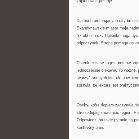
zaplanować postoje.
Dla osób preferujących city brea
Skandynawskie miasta mają nadmo
Sztokholm czy Helsinki mogą być 
odpoczynek. Strona pomaga unikn
Charakter serwisu jest nastawiony
jednocześnie ciekawe. To ważne, p
tworzyć suchych list, ale powinie
sprawia, że lektura jest praktyczna
Osoby, które dopiero zaczynają p
stronie lepiej zrozumieć region. 
Odpowiedzi na takie pytania są p
konkretny plan.