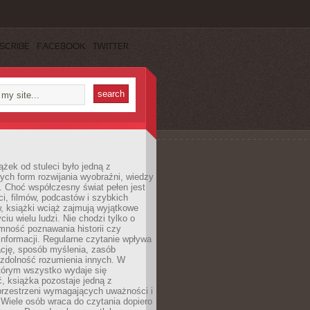
SCRIBE
FACEBOOK
TWITTER
ążek od stuleci było jedną z
ych form rozwijania wyobraźni, wiedzy
i. Choć współczesny świat pełen jest
ści, filmów, podcastów i szybkich
, książki wciąż zajmują wyjątkowe
ciu wielu ludzi. Nie chodzi tylko o
mność poznawania historii czy
nformacji. Regularne czytanie wpływa
ację, sposób myślenia, zasób
 zdolność rozumienia innych. W
tórym wszystko wydaje się
, książka pozostaje jedną z
przestrzeni wymagających uważności i
. Wiele osób wraca do czytania dopiero