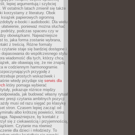
li, lepiej argumentują i szybciej
y. W ostatnich latach zmienił się także
ki korzystamy z literatury. Obok
h książek papierowych ogromną
zdobyły e-booki i audiobooki. Dla wielu
e ułatwienie, ponieważ można słuchać
w podróży, podczas spaceru czy w
ędzy obowiązkami. Najważniejsze
est to, jaka forma zostanie wybrana,
takt z treścią. Różne formaty
 czytanie staje się bardziej dostępne i
do dopasowania do współczesnego stylu
bra wiadomość dla tych, którzy chcą
iążek, ale obawiają się, że nie znajdą
sca w codziennym harmonogramie.
rozpoczynających przygodę z
otrzebuje prostych wskazówek i
Właśnie wtedy przydaje się
serwis dla
ych
który pomaga wybierać
tytuły, pokazuje różnice między
podpowiada, jak budować własny rytuał
bez presji czytania ambitnych pozycji
 każdy musi od razu sięgać po klasykę
aset stron. Czasem lepiej zacząć od
ryminału albo krótszej powieści, która
iąga. Najważniejsze, by kontakt z
rzył się z ciekawością i przyjemnością,
wiązkiem. Czytanie ma również
zenie dla dzieci i młodzieży. To
odym wieku kształtują się nawyki,