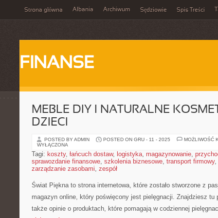
Albania
Archiwum
T
Strona główna
Sędziowie
Spis Treści
FINANSE
MEBLE DIY I NATURALNE KOSME
DZIECI
POSTED BY ADMIN
POSTED ON GRU - 11 - 2025
MOŻLIWOŚĆ 
WYŁĄCZONA
Tagi:
koszty
,
łańcuch dostaw
,
logistyka
,
magazynowanie
,
przycho
sprawozdanie finansowe
,
szkolenia biznesowe
,
transport firmowy
zarządzanie zasobami
,
zespół
Świat Piękna to strona internetowa, które zostało stworzone z pas
magazyn online, który poświęcony jest pielęgnacji. Znajdziesz tu 
także opinie o produktach, które pomagają w codziennej pielęgna