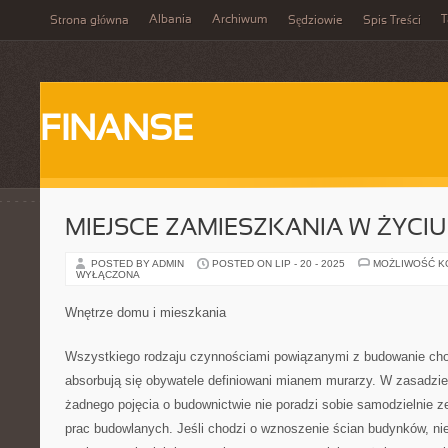
Albania
Archiwum
T
Strona główna
Sędziowie
Spis Treści
FINANSE
MIEJSCE ZAMIESZKANIA W ŻYCI
POSTED BY ADMIN
POSTED ON LIP - 20 - 2025
MOŻLIWOŚĆ 
WYŁĄCZONA
Wnętrze domu i mieszkania
Wszystkiego rodzaju czynnościami powiązanymi z budowanie ch
absorbują się obywatele definiowani mianem murarzy. W zasadzie
żadnego pojęcia o budownictwie nie poradzi sobie samodzielnie
prac budowlanych. Jeśli chodzi o wznoszenie ścian budynków, ni