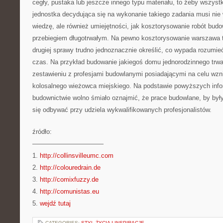
cegły, pustaka lub jeszcze innego typu materiału, to żeby wszys
jednostka decydująca się na wykonanie takiego zadania musi nie
wiedzę, ale również umiejętności, jak kosztorysowanie robót bud
przebiegiem długotrwałym. Na pewno kosztorysowanie warszawa 
drugiej sprawy trudno jednoznacznie określić, co wypada rozumieć
czas. Na przykład budowanie jakiegoś domu jednorodzinnego trwa
zestawieniu z profesjami budowlanymi posiadającymi na celu wzn
kolosalnego wieżowca miejskiego. Na podstawie powyższych info
budownictwie wolno śmiało oznajmić, że prace budowlane, by by
się odbywać przy udziela wykwalifikowanych profesjonalistów.
źródło:
———————————
1.
http://collinsvilleumc.com
2.
http://colouredrain.de
3.
http://comixfuzzy.de
4.
http://comunistas.eu
5.
wejdź tutaj
CATEGORIES:
STYL ŻYCIA I INSPIRACJE