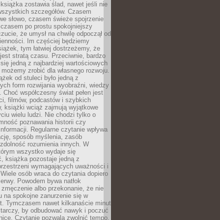
książka zostawia ślad, nawet jeśli nie
szystkich szczegółów. Czasem
owe słowo, czasem świeże spojrzenie
a czasem po prostu spokojniejszy
czucie, że umysł na chwilę odpoczął od
ienności. Im częściej będziemy
iążek, tym łatwiej dostrzeżemy, że
 jest stratą czasu. Przeciwnie, bardzo
 się jedną z najbardziej wartościowych
e możemy zrobić dla własnego rozwoju.
ążek od stuleci było jedną z
ych form rozwijania wyobraźni, wiedzy
i. Choć współczesny świat pełen jest
ści, filmów, podcastów i szybkich
, książki wciąż zajmują wyjątkowe
ciu wielu ludzi. Nie chodzi tylko o
mność poznawania historii czy
nformacji. Regularne czytanie wpływa
ację, sposób myślenia, zasób
 zdolność rozumienia innych. W
tórym wszystko wydaje się
, książka pozostaje jedną z
przestrzeni wymagających uważności i
. Wiele osób wraca do czytania dopiero
rzerwy. Powodem bywa natłok
 zmęczenie albo przekonanie, że nie
u na spokojne zanurzenie się w
st. Tymczasem nawet kilkanaście minut
starczy, by odbudować nawyk i poczuć
nicę. Czytanie pozwala zwolnić tempo,