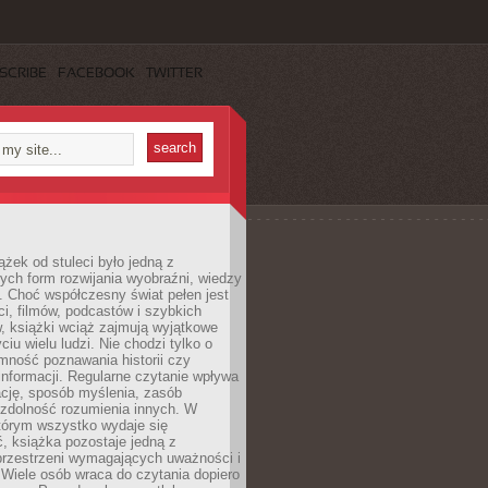
SCRIBE
FACEBOOK
TWITTER
ążek od stuleci było jedną z
ych form rozwijania wyobraźni, wiedzy
i. Choć współczesny świat pełen jest
ści, filmów, podcastów i szybkich
, książki wciąż zajmują wyjątkowe
ciu wielu ludzi. Nie chodzi tylko o
mność poznawania historii czy
nformacji. Regularne czytanie wpływa
ację, sposób myślenia, zasób
 zdolność rozumienia innych. W
tórym wszystko wydaje się
, książka pozostaje jedną z
przestrzeni wymagających uważności i
. Wiele osób wraca do czytania dopiero