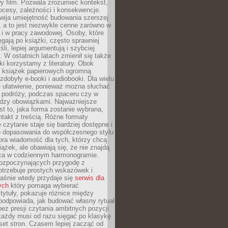
y film. Pozwala zrozumieć kontekst,
ocesy, zależności i konsekwencje.
wija umiejętność budowania szerszej
 a to jest niezwykle cenne zarówno w
k i w pracy zawodowej. Osoby, które
ięgają po książki, często sprawniej
li, lepiej argumentują i szybciej
y. W ostatnich latach zmienił się także
ki korzystamy z literatury. Obok
h książek papierowych ogromną
zdobyły e-booki i audiobooki. Dla wielu
e ułatwienie, ponieważ można słuchać
w podróży, podczas spaceru czy w
ędzy obowiązkami. Najważniejsze
est to, jaka forma zostanie wybrana,
takt z treścią. Różne formaty
 czytanie staje się bardziej dostępne i
do dopasowania do współczesnego stylu
bra wiadomość dla tych, którzy chcą
iążek, ale obawiają się, że nie znajdą
sca w codziennym harmonogramie.
rozpoczynających przygodę z
otrzebuje prostych wskazówek i
Właśnie wtedy przydaje się
serwis dla
ych
który pomaga wybierać
tytuły, pokazuje różnice między
podpowiada, jak budować własny rytuał
bez presji czytania ambitnych pozycji
 każdy musi od razu sięgać po klasykę
aset stron. Czasem lepiej zacząć od