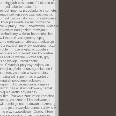
od ciągłych powiadomień i skupić na
ii, myśli albo temacie. To
e jest inne niż przeglądanie internetu,
maga pełniejszego zaangażowania.
 umysł ćwiczy zdolność utrzymywania
z kolei przekłada się na codzienne
ie w pracy i życiu prywatnym. Książki
jątkowym narzędziem rozwijania
 wchodzimy w świat bohaterów, ich
ów i marzeń, zaczynamy lepiej
zkie motywacje. Literatura pokazuje
ć z różnych punktów widzenia i uczy,
problem może wyglądać zupełnie
leżności od doświadczeń konkretnej
zczególnie ważne w czasach, gdy
czne bywają uproszczone i
ne. Czytelnik przyzwyczajony do
rracji częściej dostrzega niuanse i
nia rzeczywistość w czarno-biały
 można też zapominać o wartości
książek popularnonaukowych,
biografii. Dobrze napisana książka
owadzić nas w skomplikowany temat
iej niż krótki artykuł czy
y film. Pozwala zrozumieć kontekst,
ocesy, zależności i konsekwencje.
wija umiejętność budowania szerszej
 a to jest niezwykle cenne zarówno w
k i w pracy zawodowej. Osoby, które
ięgają po książki, często sprawniej