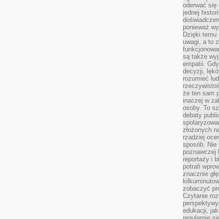
oderwać się 
jednej histor
doświadczeni
ponieważ wy
Dzięki temu
uwagi, a to 
funkcjonowan
są także wy
empatii. Gdy
decyzji, lęk
rozumieć lud
rzeczywistoś
że ten sam 
inaczej w za
osoby. To s
debaty publi
spolaryzowa
złożonych na
rzadziej oce
sposób. Nie
poznawczej 
reportaży i 
potrafi wpr
znacznie głęb
kilkuminutow
zobaczyć pr
Czytanie roz
perspektywy,
edukacji, ja
regularnie s