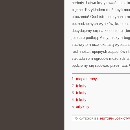
herbaty. Łatwo krytykować, lecz t
piękne. Przykładem może być mod
otoczeniu! Osobiste poczynania m
beznadziejnych wyników, ku uciesz
decydujemy się na zlecenie tej „b
jeszcze podleją. A my, niczym bogi
zachwytem oraz ekstazą wypisaną 
roślinności, upojnych zapachów i 
zakładaniem ogrodów może zdziała
będziemy się radować przez lata. G
1.
mapa strony
2.
teksty
3.
teksty
4.
teksty
5.
artykuly
CATEGORIES:
HISTORIA LOTNICTW