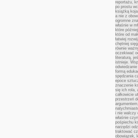
reportażu, k
po prostu wc
książką koja
a nie z obo
ogromne znac
właśnie w mł
które późnie
które od ma
łatwiej rozwi
chętniej się
równie ważny
oczekiwać o
literaturą, j
istnieje. Ws
odwiedzanie 
formą eduka
spędzania c
epoce sztuczn
znaczenie k
się ich rola,
całkowicie u
przestrzeń 
argumentem,
natychmiasto
i nie walcz
właśnie czyn
pośpiechu k
narzędzi odz
traktować cz
obowiązek, l