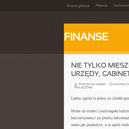
Albania
Archiwu
Strona główna
FINANSE
NIE TYLKO MIESZ
URZĘDY, GABINE
POSTED BY ADMIN
POSTED ON 
WYŁĄCZONA
Ładny ogród to jedno ze źródeł gos
Moda od stuleci zastrzegała ludzi
bezsensowna i po prostu lekceważo
wielu jak powietrze, a w opinii ni