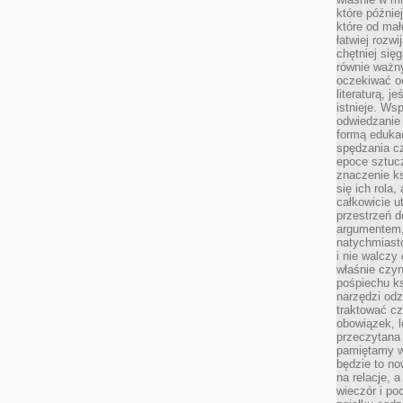
które późnie
które od ma
łatwiej rozwi
chętniej się
równie ważny
oczekiwać o
literaturą, j
istnieje. Ws
odwiedzanie 
formą eduka
spędzania c
epoce sztuczn
znaczenie k
się ich rola,
całkowicie u
przestrzeń 
argumentem,
natychmiasto
i nie walcz
właśnie czyn
pośpiechu k
narzędzi odz
traktować cz
obowiązek, l
przeczytana 
pamiętamy w
będzie to n
na relacje, 
wieczór i po