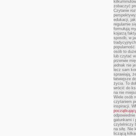
kilkuminutow
zobaczyć pr
Czytanie roz
perspektywy,
edukacji, ja
regularnie s
formułują myś
kojarzą fakt
sposób, w ja
tradycyjnyc
popularność 
osób to duż
lub czytać 
przerwie mi
jednak nie j
lecz sam kon
sprawiają, że
łatwiejsze 
życia. To do
wrócić do ks
na nie miej
Wiele osób 
czytaniem p
inspiracji. 
początkując
odpowiednie 
gatunkami i 
czytelniczy 
na siłę. Nie
liczącą kilk