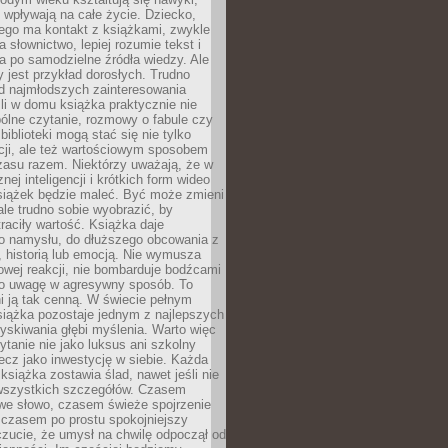
j wpływają na całe życie. Dziecko,
łego ma kontakt z książkami, zwykle
ja słownictwo, lepiej rozumie tekst i
ga po samodzielne źródła wiedzy. Ale
 jest przykład dorosłych. Trudno
d najmłodszych zainteresowania
eśli w domu książka praktycznie nie
pólne czytanie, rozmowy o fabule czy
biblioteki mogą stać się nie tylko
cji, ale też wartościowym sposobem
zasu razem. Niektórzy uważają, że w
ej inteligencji i krótkich form wideo
siążek będzie maleć. Być może zmieni
 ale trudno sobie wyobrazić, by
traciły wartość. Książka daje
do namysłu, do dłuższego obcowania z
 historią lub emocją. Nie wymusza
wej reakcji, nie bombarduje bodźcami
y o uwagę w agresywny sposób. To
i ją tak cenną. W świecie pełnym
siążka pozostaje jednym z najlepszych
yskiwania głębi myślenia. Warto więc
ytanie nie jako luksus ani szkolny
ecz jako inwestycję w siebie. Każda
książka zostawia ślad, nawet jeśli nie
szystkich szczegółów. Czasem
owe słowo, czasem świeże spojrzenie
a czasem po prostu spokojniejszy
czucie, że umysł na chwilę odpoczął od