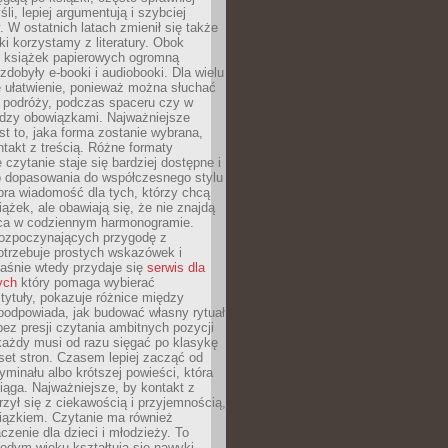
li, lepiej argumentują i szybciej
y. W ostatnich latach zmienił się także
ki korzystamy z literatury. Obok
h książek papierowych ogromną
zdobyły e-booki i audiobooki. Dla wielu
e ułatwienie, ponieważ można słuchać
w podróży, podczas spaceru czy w
ędzy obowiązkami. Najważniejsze
est to, jaka forma zostanie wybrana,
takt z treścią. Różne formaty
 czytanie staje się bardziej dostępne i
do dopasowania do współczesnego stylu
bra wiadomość dla tych, którzy chcą
iążek, ale obawiają się, że nie znajdą
sca w codziennym harmonogramie.
rozpoczynających przygodę z
otrzebuje prostych wskazówek i
Właśnie wtedy przydaje się
serwis dla
ych
który pomaga wybierać
tytuły, pokazuje różnice między
podpowiada, jak budować własny rytuał
bez presji czytania ambitnych pozycji
 każdy musi od razu sięgać po klasykę
aset stron. Czasem lepiej zacząć od
ryminału albo krótszej powieści, która
iąga. Najważniejsze, by kontakt z
rzył się z ciekawością i przyjemnością,
wiązkiem. Czytanie ma również
zenie dla dzieci i młodzieży. To
odym wieku kształtują się nawyki,