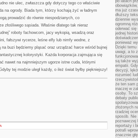
po latach p
rudno nie ulec, zwłaszcza gdy dotyczy tego co właściwie
obowiązków,
ma już czas
a na ogrody. Biada tym, którzy kochają żyć w ładnym
dłuższy tek
ogą prowadzić do równie niespodzianych, co
dziennie wy
ogromną róż
e złośliwego sąsiada. Właśnie dlatego tak nieraz
oderwać się 
rudnej” roboty fachowcom, jacy wykopią, wsadzą oraz
jednej histor
doświadczeni
ni, fałszywi rycerze, leśne elfy lub nimfy wodne, z
ponieważ wy
Dzięki temu
na buzi będziemy pląsać oraz urządzać harce wśród bujnej
uwagi, a to 
fantastycznej kolorystyki. Każda korporacja zajmująca się
funkcjonowan
są także wy
ć nawet na najmniejszym ugorze istne cuda, którymi
empatii. Gdy
dyby tej modzie uległ każdy, o ileż świat byłby piękniejszy!
decyzji, lęk
rozumieć lud
rzeczywistoś
że ten sam 
inaczej w za
osoby. To s
debaty publi
spolaryzowa
złożonych na
rzadziej oce
sposób. Nie
poznawczej 
reportaży i 
A
potrafi wpr
znacznie głęb