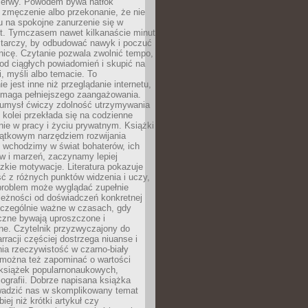
rzerwy. Powodem bywa natłok
 zmęczenie albo przekonanie, że nie
u na spokojne zanurzenie się w
st. Tymczasem nawet kilkanaście minut
starczy, by odbudować nawyk i poczuć
nicę. Czytanie pozwala zwolnić tempo,
od ciągłych powiadomień i skupić na
ii, myśli albo temacie. To
e jest inne niż przeglądanie internetu,
maga pełniejszego zaangażowania.
 umysł ćwiczy zdolność utrzymywania
z kolei przekłada się na codzienne
ie w pracy i życiu prywatnym. Książki
jątkowym narzędziem rozwijania
 wchodzimy w świat bohaterów, ich
ów i marzeń, zaczynamy lepiej
zkie motywacje. Literatura pokazuje
ć z różnych punktów widzenia i uczy,
problem może wyglądać zupełnie
leżności od doświadczeń konkretnej
zczególnie ważne w czasach, gdy
czne bywają uproszczone i
ne. Czytelnik przyzwyczajony do
rracji częściej dostrzega niuanse i
nia rzeczywistość w czarno-biały
 można też zapominać o wartości
książek popularnonaukowych,
biografii. Dobrze napisana książka
owadzić nas w skomplikowany temat
iej niż krótki artykuł czy