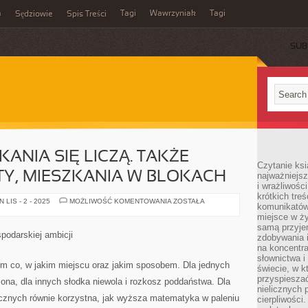
m
Tagi
Wawrzyniak
Tagi
Sędziowie
Spis Treści
SUB
KANIA SIĘ LICZĄ. TAKŻE
Czytanie ksi
TY, MIESZKANIA W BLOKACH
najważniejsz
i wrażliwośc
krótkich tre
NIE
LIS - 2 - 2025
MOŻLIWOŚĆ KOMENTOWANIA
ZOSTAŁA
komunikatów
TYLKO
MIESZKANIA
miejsce w ży
SIĘ
samą przyje
LICZĄ.
podarskiej ambicji
zdobywania i
TAKŻE
URZĘDY,
na koncentr
GABINETY,
słownictwa i
MIESZKANIA
om co, w jakim miejscu oraz jakim sposobem. Dla jednych
świecie, w k
W
BLOKACH
przyspieszać
na, dla innych słodka niewola i rozkosz poddaństwa. Dla
nielicznych 
elicznych równie korzystna, jak wyższa matematyka w paleniu
cierpliwości