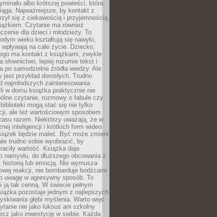
ryminału albo krótszej powieści, która
iąga. Najważniejsze, by kontakt z
rzył się z ciekawością i przyjemnością,
wiązkiem. Czytanie ma również
zenie dla dzieci i młodzieży. To
odym wieku kształtują się nawyki,
j wpływają na całe życie. Dziecko,
łego ma kontakt z książkami, zwykle
ja słownictwo, lepiej rozumie tekst i
ga po samodzielne źródła wiedzy. Ale
 jest przykład dorosłych. Trudno
d najmłodszych zainteresowania
eśli w domu książka praktycznie nie
pólne czytanie, rozmowy o fabule czy
biblioteki mogą stać się nie tylko
cji, ale też wartościowym sposobem
zasu razem. Niektórzy uważają, że w
ej inteligencji i krótkich form wideo
siążek będzie maleć. Być może zmieni
 ale trudno sobie wyobrazić, by
traciły wartość. Książka daje
do namysłu, do dłuższego obcowania z
 historią lub emocją. Nie wymusza
wej reakcji, nie bombarduje bodźcami
y o uwagę w agresywny sposób. To
i ją tak cenną. W świecie pełnym
siążka pozostaje jednym z najlepszych
yskiwania głębi myślenia. Warto więc
ytanie nie jako luksus ani szkolny
ecz jako inwestycję w siebie. Każda