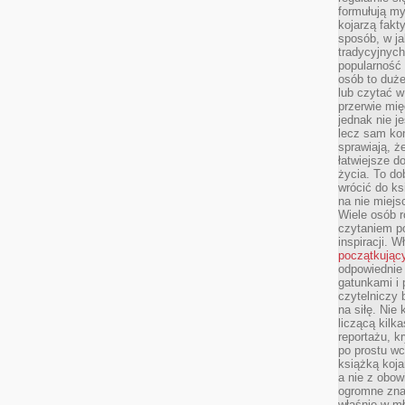
formułują myś
kojarzą fakt
sposób, w ja
tradycyjnyc
popularność 
osób to duż
lub czytać 
przerwie mi
jednak nie j
lecz sam kon
sprawiają, że
łatwiejsze 
życia. To do
wrócić do ks
na nie miej
Wiele osób 
czytaniem p
inspiracji. 
początkując
odpowiednie 
gatunkami i 
czytelniczy 
na siłę. Nie
liczącą kilk
reportażu, k
po prostu wc
książką koja
a nie z obo
ogromne znac
właśnie w mł