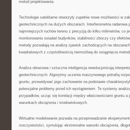
metod projektowania.
Technologie satelitarne otworzyły zupełnie nowe możliwości w za
geotechnicznych na dużych obszarach. Interferometria radarowa
najmniejszych ruchów terenu z precyzją do kilku milimetrów, co j
monitorowaniu osiadań budynków, stabilności zboczy czy efektów 
metody pozwalają na analizę zjawisk zachodzących na obszarach
kwadratowych z częstotliwością niemożliwą do osiągnięcia meto
Analiza obrazowa i sztuczna inteligencja rewolucjonizują interpre
geotechnicznych. Algorytmy uczenia maszynowego potrafią rozp
gruntu, przewidywać jego zachowanie na podstawie charakterystyk
potencjalne problemy przed ich wystąpieniem. Te systemy analizu
przypadków, ucząc się korelacji między właściwościami gruntu a
warunkach obciążenia i środowiskowych.
Wirtualne modelowanie pozwala na przeprowadzanie eksperymen
rzeczywistości, symulując ekstremalne warunki obciążenia, długo