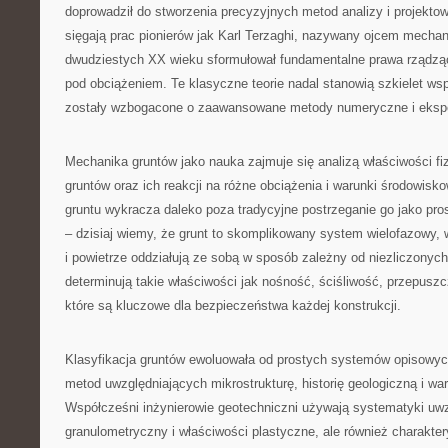
doprowadził do stworzenia precyzyjnych metod analizy i projektow
sięgają prac pionierów jak Karl Terzaghi, nazywany ojcem mechani
dwudziestych XX wieku sformułował fundamentalne prawa rządzą
pod obciążeniem. Te klasyczne teorie nadal stanowią szkielet wsp
zostały wzbogacone o zaawansowane metody numeryczne i eksp
Mechanika gruntów jako nauka zajmuje się analizą właściwości f
gruntów oraz ich reakcji na różne obciążenia i warunki środowis
gruntu wykracza daleko poza tradycyjne postrzeganie go jako pro
– dzisiaj wiemy, że grunt to skomplikowany system wielofazowy, 
i powietrze oddziałują ze sobą w sposób zależny od niezliczonych
determinują takie właściwości jak nośność, ściśliwość, przepuszc
które są kluczowe dla bezpieczeństwa każdej konstrukcji.
Klasyfikacja gruntów ewoluowała od prostych systemów opisow
metod uwzględniających mikrostrukturę, historię geologiczną i wa
Współcześni inżynierowie geotechniczni używają systematyki uwzg
granulometryczny i właściwości plastyczne, ale również charakter