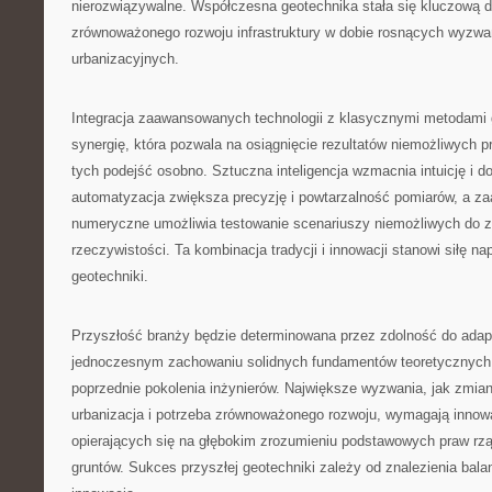
nierozwiązywalne. Współczesna geotechnika stała się kluczową d
zrównoważonego rozwoju infrastruktury w dobie rosnących wyzwa
urbanizacyjnych.
Integracja zaawansowanych technologii z klasycznymi metodami
synergię, która pozwala na osiągnięcie rezultatów niemożliwych 
tych podejść osobno. Sztuczna inteligencja wzmacnia intuicję i d
automatyzacja zwiększa precyzję i powtarzalność pomiarów, a 
numeryczne umożliwia testowanie scenariuszy niemożliwych do z
rzeczywistości. Ta kombinacja tradycji i innowacji stanowi siłę 
geotechniki.
Przyszłość branży będzie determinowana przez zdolność do adapt
jednoczesnym zachowaniu solidnych fundamentów teoretycznyc
poprzednie pokolenia inżynierów. Największe wyzwania, jak zmia
urbanizacja i potrzeba zrównoważonego rozwoju, wymagają innow
opierających się na głębokim zrozumieniu podstawowych praw r
gruntów. Sukces przyszłej geotechniki zależy od znalezienia bala