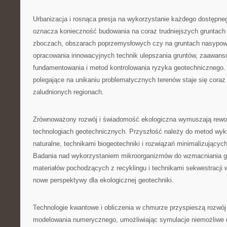
Urbanizacja i rosnąca presja na wykorzystanie każdego dostępn
oznacza konieczność budowania na coraz trudniejszych gruntach
zboczach, obszarach poprzemysłowych czy na gruntach nasypo
opracowania innowacyjnych technik ulepszania gruntów, zaawa
fundamentowania i metod kontrolowania ryzyka geotechnicznego.
polegające na unikaniu problematycznych terenów staje się coraz
zaludnionych regionach.
Zrównoważony rozwój i świadomość ekologiczna wymuszają rewolu
technologiach geotechnicznych. Przyszłość należy do metod wyk
naturalne, technikami biogeotechniki i rozwiązań minimalizującyc
Badania nad wykorzystaniem mikroorganizmów do wzmacniania g
materiałów pochodzących z recyklingu i technikami sekwestracji w
nowe perspektywy dla ekologicznej geotechniki.
Technologie kwantowe i obliczenia w chmurze przyspieszą rozw
modelowania numerycznego, umożliwiając symulacje niemożliwe 