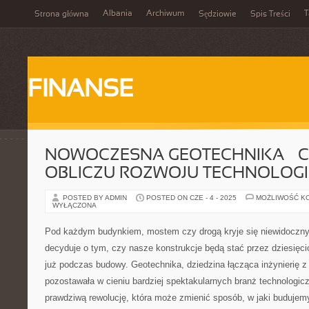
Albania
Archiwum
T
Strona główna
Sędziowie
Spis Treści
FINANSE
NOWOCZESNA GEOTECHNIKA – C
OBLICZU ROZWOJU TECHNOLOGI
POSTED BY ADMIN
POSTED ON CZE - 4 - 2025
MOŻLIWOŚĆ K
WYŁĄCZONA
Pod każdym budynkiem, mostem czy drogą kryje się niewidoczny 
decyduje o tym, czy nasze konstrukcje będą stać przez dziesięcio
już podczas budowy. Geotechnika, dziedzina łącząca inżynierię z 
pozostawała w cieniu bardziej spektakularnych branż technologicz
prawdziwą rewolucję, która może zmienić sposób, w jaki budujem