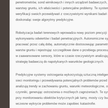
penetrometrów, sond wirnikowych i innych urządzeń badawczych, 
warstwy gruntu, ich właściwości i potencjalne problemy. Te syst
weryfikacji swoich przewidywań z rzeczywistymi wynikami badań l
doskonaląc swoje algorytmy predykcyjne.
Robotyzacja badań terenowych wprowadza nowy poziom precyzji 
wykonywaniu odwiertów i badań penetracyjnych. Autonomiczne s
pracować przez całą dobę, automatycznie dostosowując parametr
warstw gruntu i rejestrując szczegółowe dane o przebiegu proces
w zaawansowane sensory, które w czasie rzeczywistym analizują 
strategię badawczą do napotykanych warunków geologicznych.
Predykcyjne systemy ostrzegania wykorzystują sztuczną intelige
sieci monitoringu i przewidywania potencjalnych problemów przed
analizują trendy w zachowaniu gruntu, warunki meteorologiczne, ob
czynniki, generując ostrzeżenia o możliwych zagrożeniach. Te s
przy monitorowaniu obiektów krytycznych jak tamy, mosty czy bu
wczesne wykrycie problemów może zapobiec katastrofie.