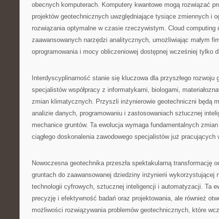
obecnych komputerach. Komputery kwantowe mogą rozwiązać pro
projektów geotechnicznych uwzględniające tysiące zmiennych i o
rozwiązania optymalne w czasie rzeczywistym. Cloud computing 
zaawansowanych narzędzi analitycznych, umożliwiając małym fi
oprogramowania i mocy obliczeniowej dostępnej wcześniej tylko dl
Interdyscyplinarność stanie się kluczowa dla przyszłego rozwoju
specjalistów współpracy z informatykami, biologami, materiałozna
zmian klimatycznych. Przyszli inżynierowie geotechniczni będą mu
analizie danych, programowaniu i zastosowaniach sztucznej intelig
mechanice gruntów. Ta ewolucja wymaga fundamentalnych zmian w 
ciągłego doskonalenia zawodowego specjalistów już pracujących 
Nowoczesna geotechnika przeszła spektakularną transformację od
gruntach do zaawansowanej dziedziny inżynierii wykorzystującej 
technologii cyfrowych, sztucznej inteligencji i automatyzacji. Ta e
precyzję i efektywność badań oraz projektowania, ale również otw
możliwości rozwiązywania problemów geotechnicznych, które wcz