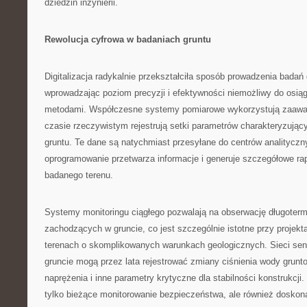
dziedzin inżynierii.
Rewolucja cyfrowa w badaniach gruntu
Digitalizacja radykalnie przekształciła sposób prowadzenia badań
wprowadzając poziom precyzji i efektywności niemożliwy do osiąg
metodami. Współczesne systemy pomiarowe wykorzystują zaawa
czasie rzeczywistym rejestrują setki parametrów charakteryzując
gruntu. Te dane są natychmiast przesyłane do centrów analityczn
oprogramowanie przetwarza informacje i generuje szczegółowe ra
badanego terenu.
Systemy monitoringu ciągłego pozwalają na obserwację długoter
zachodzących w gruncie, co jest szczególnie istotne przy projek
terenach o skomplikowanych warunkach geologicznych. Sieci se
gruncie mogą przez lata rejestrować zmiany ciśnienia wody grunt
naprężenia i inne parametry krytyczne dla stabilności konstrukcji.
tylko bieżące monitorowanie bezpieczeństwa, ale również doskona