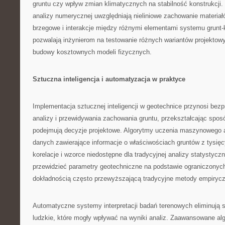
gruntu czy wpływ zmian klimatycznych na stabilność konstrukcj
analizy numerycznej uwzględniają nieliniowe zachowanie materiał
brzegowe i interakcje między różnymi elementami systemu grunt-
pozwalają inżynierom na testowanie różnych wariantów projektow
budowy kosztownych modeli fizycznych.
Sztuczna inteligencja i automatyzacja w praktyce
Implementacja sztucznej inteligencji w geotechnice przynosi be
analizy i przewidywania zachowania gruntu, przekształcając sposó
podejmują decyzje projektowe. Algorytmy uczenia maszynowego 
danych zawierające informacje o właściwościach gruntów z tysięcy
korelacje i wzorce niedostępne dla tradycyjnej analizy statystyczn
przewidzieć parametry geotechniczne na podstawie ograniczonyc
dokładnością często przewyższającą tradycyjne metody empiryc
Automatyczne systemy interpretacji badań terenowych eliminują 
ludzkie, które mogły wpływać na wyniki analiz. Zaawansowane alg