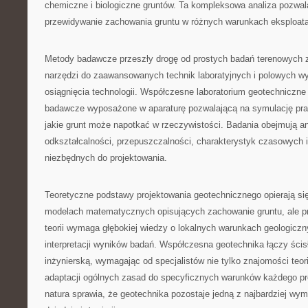
chemiczne i biologiczne gruntów. Ta kompleksowa analiza pozwal
przewidywanie zachowania gruntu w różnych warunkach eksploat
Metody badawcze przeszły drogę od prostych badań terenowych
narzędzi do zaawansowanych technik laboratyjnych i polowych w
osiągnięcia technologii. Współczesne laboratorium geotechniczne
badawcze wyposażone w aparaturę pozwalającą na symulację pr
jakie grunt może napotkać w rzeczywistości. Badania obejmują an
odkształcalności, przepuszczalności, charakterystyk czasowych 
niezbędnych do projektowania.
Teoretyczne podstawy projektowania geotechnicznego opierają 
modelach matematycznych opisujących zachowanie gruntu, ale p
teorii wymaga głębokiej wiedzy o lokalnych warunkach geologicz
interpretacji wyników badań. Współczesna geotechnika łączy ścis
inżynierską, wymagając od specjalistów nie tylko znajomości teori
adaptacji ogólnych zasad do specyficznych warunków każdego pro
natura sprawia, że geotechnika pozostaje jedną z najbardziej wy