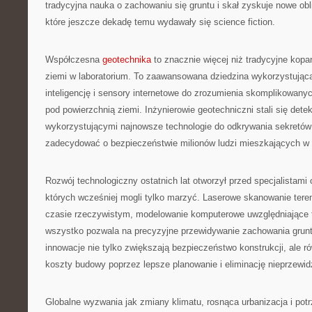
tradycyjna nauka o zachowaniu się gruntu i skał zyskuje nowe obl
które jeszcze dekadę temu wydawały się science fiction.
Współczesna
geotechnika
to znacznie więcej niż tradycyjne kopan
ziemi w laboratorium. To zaawansowana dziedzina wykorzystująca 
inteligencję i sensory internetowe do zrozumienia skomplikowa
pod powierzchnią ziemi. Inżynierowie geotechniczni stali się dete
wykorzystującymi najnowsze technologie do odkrywania sekretów
zadecydować o bezpieczeństwie milionów ludzi mieszkających w 
Rozwój technologiczny ostatnich lat otworzył przed specjalistami 
których wcześniej mogli tylko marzyć. Laserowe skanowanie tere
czasie rzeczywistym, modelowanie komputerowe uwzględniające 
wszystko pozwala na precyzyjne przewidywanie zachowania grun
innowacje nie tylko zwiększają bezpieczeństwo konstrukcji, ale r
koszty budowy poprzez lepsze planowanie i eliminację nieprzewi
Globalne wyzwania jak zmiany klimatu, rosnąca urbanizacja i po