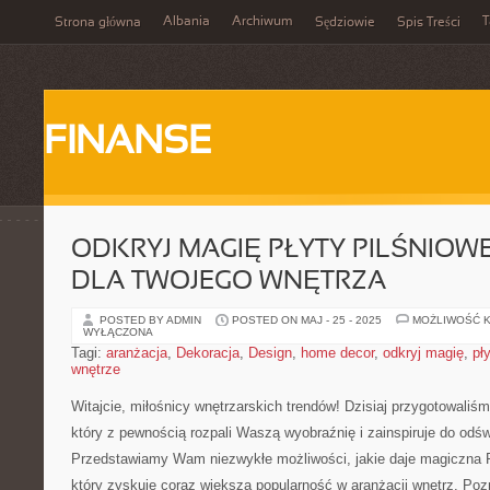
Albania
Archiwum
T
Strona główna
Sędziowie
Spis Treści
FINANSE
ODKRYJ MAGIĘ PŁYTY PILŚNIOWE
DLA TWOJEGO WNĘTRZA
POSTED BY ADMIN
POSTED ON MAJ - 25 - 2025
MOŻLIWOŚĆ 
WYŁĄCZONA
Tagi:
aranżacja
,
Dekoracja
,
Design
,
home decor
,
odkryj magię
,
pł
wnętrze
Witajcie, miłośnicy wnętrzarskich trendów! Dzisiaj przygotowaliśmy
który z pewnością rozpali Waszą wyobraźnię i zainspiruje do odś
Przedstawiamy Wam niezwykłe możliwości, jakie daje magiczna Pł
który zyskuje coraz większą⁤ popularność w aranżacji wnętrz. Pozn