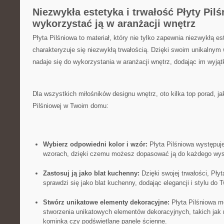
Niezwykła estetyka​ i trwałość Płyty Pil
⁣wykorzystać ją w aranżacji ‌wnętrz
Płyta Pilśniowa ​to materiał, ​który nie tylko zapewnia niezwykłą es
charakteryzuje⁤ się niezwykłą trwałością. Dzięki swoim‌ unikalnym ⁢
nadaje się do wykorzystania w aranżacji ⁣wnętrz, dodając im wyjąt
Dla wszystkich miłośników designu wnętrz, ‍oto kilka​ top porad, j
‌Pilśniowej​ w Twoim domu:
Wybierz odpowiedni kolor i wzór:
Płyta Pilśniowa występuje
wzorach, dzięki czemu możesz dopasować ją​ do każdego wyst
Zastosuj ją⁤ jako blat kuchenny:
Dzięki ‍swojej trwałości, Pły
sprawdzi się⁤ jako blat kuchenny, dodając elegancji i stylu​ do T
Stwórz unikatowe elementy dekoracyjne:
‌Płyta Pilśniowa‍ 
stworzenia unikatowych elementów ‍dekoracyjnych, takich jak n
kominka ⁢czy podświetlane panele ścienne.