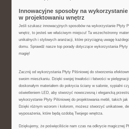
Innowacyjne sposoby na wykorzystanie 
w projektowaniu ‍wnętrz
Jeśli szukasz innowacyjnych sposobów ‍na wykorzystanie Płyty Pi
wnętrz, to jesteś we właściwym ‍miejscu! Ta wszechstronny materiał
unikalnych ​i stylowych aranżacji, ⁢które przyciągną uwagę ‌każdeg
domu. ⁣Sprawdź nasze ⁢top porady dotyczące wykorzystania Płyty⁣ P
magię!
Zacznij od wykorzystania Płyty Pilśniowej do stworzenia efektow
swoim mieszkaniu.⁤ Dzięki swojej trwałości i łatwości w pielęgnacji,⁤
doskonałym ‌materiałem⁢ do pokrycia ściany‍ w salonie, sypialni cz
oświetleniem⁣ LED, aby stworzyć⁣ nowoczesną i‍ elegancką przest
wykorzystanie ‍Płyty Pilśniowej do ‍projektowania mebli, takich jak 
Dzięki różnym wzorom i kolorom, możesz stworzyć unikatowe, de
wyposażenia, które‌ będą ozdobą Twojego wnętrza.
Dziękujemy, ⁣że poświęciliście​ nam czas‍ na odkrycie magicznej Pły