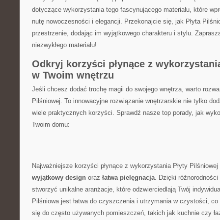
dotyczące wykorzystania tego fascynującego materiału, które 
nutę nowoczesności i elegancji. Przekonajcie się, jak Płyta Pilśn
przestrzenie, dodając im wyjątkowego⁣ charakteru i stylu. ⁤Zaprasz
niezwykłego materiału!
Odkryj korzyści⁤ płynące ‌z wykorzystani
w ​Twoim wnętrzu
Jeśli ‌chcesz dodać trochę magii do swojego wnętrza, warto ‍rozw
Pilśniowej. To innowacyjne rozwiązanie wnętrzarskie nie ‍tylko dod
wiele praktycznych⁤ korzyści. Sprawdź nasze top porady, jak wyk
Twoim domu:
Najważniejsze korzyści płynące z wykorzystania Płyty Pilśniowej 
wyjątkowy design
oraz
łatwa pielęgnacja
. ‍Dzięki różnorodności
stworzyć ⁢unikalne aranżacje, które ​odzwierciedlają‌ Twój indywidu
Pilśniowa jest łatwa do czyszczenia i utrzymania w czystości,‌ co s
się do często ‌używanych⁢ pomieszczeń, takich jak kuchnie czy łaz