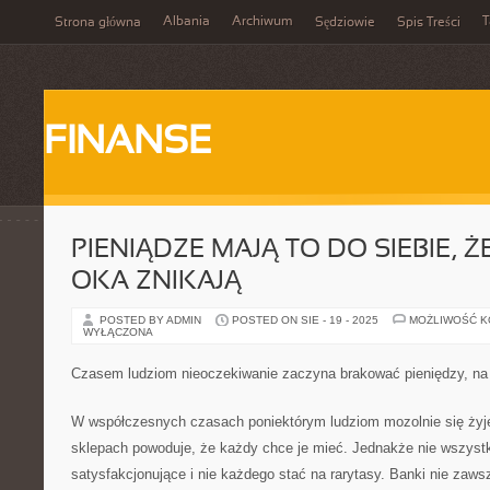
Albania
Archiwum
T
Strona główna
Sędziowie
Spis Treści
FINANSE
PIENIĄDZE MAJĄ TO DO SIEBIE, 
OKA ZNIKAJĄ
POSTED BY ADMIN
POSTED ON SIE - 19 - 2025
MOŻLIWOŚĆ 
WYŁĄCZONA
Czasem ludziom nieoczekiwanie zaczyna brakować pieniędzy, na 
W współczesnych czasach poniektórym ludziom mozolnie się żyje
sklepach powoduje, że każdy chce je mieć. Jednakże nie wszystk
satysfakcjonujące i nie każdego stać na rarytasy. Banki nie zaw