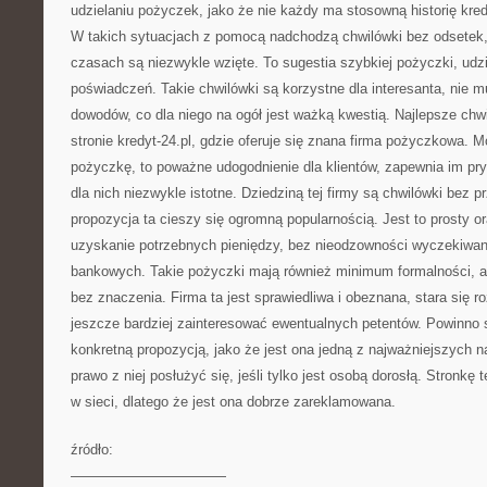
udzielaniu pożyczek, jako że nie każdy ma stosowną historię kre
W takich sytuacjach z pomocą nadchodzą chwilówki bez odsetek, 
czasach są niezwykle wzięte. To sugestia szybkiej pożyczki, udz
poświadczeń. Takie chwilówki są korzystne dla interesanta, nie 
dowodów, co dla niego na ogół jest ważką kwestią. Najlepsze ch
stronie kredyt-24.pl, gdzie oferuje się znana firma pożyczkowa. 
pożyczkę, to poważne udogodnienie dla klientów, zapewnia im pry
dla nich niezwykle istotne. Dziedziną tej firmy są chwilówki bez p
propozycja ta cieszy się ogromną popularnością. Jest to prosty o
uzyskanie potrzebnych pieniędzy, bez nieodzowności wyczekiwani
bankowych. Takie pożyczki mają również minimum formalności, a 
bez znaczenia. Firma ta jest sprawiedliwa i obeznana, stara się r
jeszcze bardziej zainteresować ewentualnych petentów. Powinno s
konkretną propozycją, jako że jest ona jedną z najważniejszych 
prawo z niej posłużyć się, jeśli tylko jest osobą dorosłą. Stronkę
w sieci, dlatego że jest ona dobrze zareklamowana.
źródło:
———————————