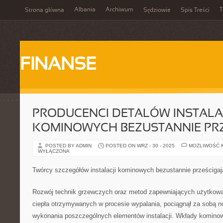
Albania
Archiwum
T
Strona główna
Sędziowie
Spis Treści
FINANSE
PRODUCENCI DETALÓW INSTALA
KOMINOWYCH BEZUSTANNIE PRZ
POSTED BY ADMIN
POSTED ON WRZ - 30 - 2025
MOŻLIWOŚĆ 
WYŁĄCZONA
Twórcy szczegółów instalacji kominowych bezustannie prześcigaj
Rozwój technik grzewczych oraz metod zapewniających użytkowan
ciepła otrzymywanych w procesie wypalania, pociągnął za sobą n
wykonania poszczególnych elementów instalacji. Wkłady komino