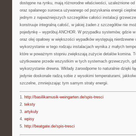
dostępne na rynku, mają różnorodne właściwości, uzależnione od 
oraz spalanego surowca używanego od pozyskania energii cieplne
jednym z najważniejszych szczegółów całości instalacji grzewcze
konstruuje integralną całość, w jakiej żaden z szczegółów nie m
pojedynkę – wypróbuj ANCHOR. W przypadku systemów, gdzie w 
oraz olej opałowy w większości wypadków występują nierdzewne 
wykorzystanie w tego rodzaju instalacjach wynika z małych tempe
które w poważnym stopniu zwiększają zużycie detalów komina. 
użytkowane przede wszystkim w tych systemach grzewczych, gdz
wykorzystanie drewna. Wkłady żaroodporne to naturalnie dzięki ł
jedynie doskonale radzą sobie z wysokimi temperaturami, jakkolw
szczelne, zmniejszając tym samym straty energii.
1.
http://basilikamusik-weingarten.de/spis-tresci
2.
teksty
3.
artykuly
4.
wpisy
5.
http://beatgate.de/spis-tresci