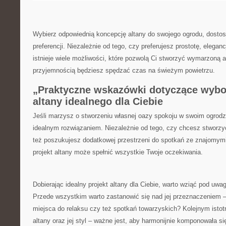
Wybierz odpowiednią koncepcję altany do swojego ogrodu, dostos
preferencji. Niezależnie od tego, czy preferujesz prostotę, elegan
istnieje wiele możliwości, które pozwolą Ci stworzyć wymarzoną ​al
przyjemnością będziesz spędzać czas na świeżym‍ powietrzu.
„Praktyczne wskazówki‍ dotyczące wybo
altany idealnego dla Ciebie
Jeśli‍ marzysz o stworzeniu ‌własnej oazy spokoju w swoim ogrod
idealnym⁣ rozwiązaniem. Niezależnie od tego, czy chcesz stworzy
też poszukujesz dodatkowej przestrzeni do spotkań ze znajomym
projekt altany może spełnić wszystkie Twoje oczekiwania.
Dobierając‌ idealny projekt altany dla Ciebie, warto⁣ wziąć pod uwa
Przede wszystkim warto ‍zastanowić się⁢ nad jej przeznaczeniem – 
miejsca do relaksu czy też spotkań towarzyskich? Kolejnym istot
altany oraz jej styl – ważne⁤ jest, aby ‍harmonijnie komponowała s