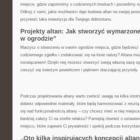
miejsce, gdzie zapomnimy o​ codziennych troskach i pozwolimy so
Odkryj z nami, jakie możliwości daje budowa⁣ altan na swojej poses
przynieść taka inwestycja dla Twojego⁣ dobrostanu.
Projekty altan: Jak stworzyć wymarzone
w ogrodzie”
Marzysz o stworzeniu w swoim ogrodzie miejsca, gdzie będziesz 
codziennego zgiełku i ‍zrelaksować się ‌na łonie natury? Altana m
rozwiązaniem! Dzięki niej możesz⁤ stworzyć swoją własną oazę s
cieszyć się świeżym ​powietrzem‍ i ‍pięknem otaczającej przyrody.
Podczas projektowania altany warto zwrócić uwagę na kilka⁣ istotn
dobierz odpowiednie materiały, które będą harmonizować z resztą
się nad funkcjonalnością altany – czy chcesz mieć w niej ‍miejsce
bardziej zależy Ci na strefie relaksu? Pamiętaj również o ustawi
miejscu, które zapewni Ci prywatność i spokój podczas korzystani
„Oto kilka inspirujących koncepcji alta