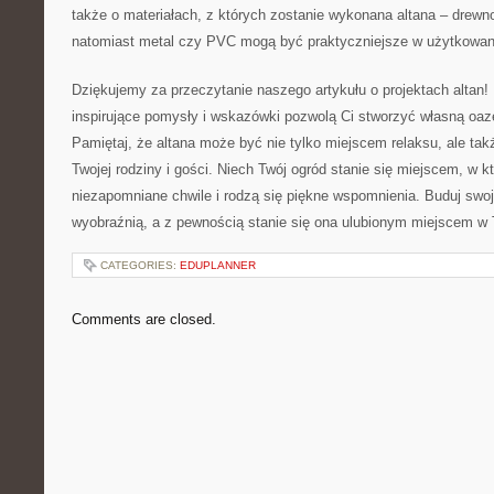
także o materiałach, z ⁤których ​zostanie wykonana ​altana – drew
natomiast‌ metal czy PVC mogą być praktyczniejsze w użytkowan
Dziękujemy za przeczytanie naszego artykułu o projektach altan!
inspirujące pomysły i wskazówki⁤ pozwolą Ci stworzyć własną oa
Pamiętaj, że altana może być nie tylko miejscem relaksu, ale ta
Twojej rodziny i gości. Niech Twój ogród⁤ stanie się miejscem, w k
niezapomniane chwile i rodzą się piękne wspomnienia. Buduj swoją
wyobraźnią, a z pewnością stanie się ona ulubionym miejscem ​w
CATEGORIES:
EDUPLANNER
Comments are closed.