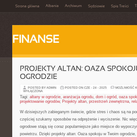
Albania
Archiwum
T
Strona główna
Sędziowie
Spis Treści
FINANSE
PROJEKTY ALTAN: OAZA SPOKOJ
OGRODZIE
POSTED BY ADMIN
POSTED ON CZE - 24 - 2025
MOŻLIWOŚĆ 
WYŁĄCZONA
Tagi:
altany w ogrodzie
,
aranżacja ogrodu
,
dom i ogród
,
oaza spok
projektowanie ogrodów
,
Projekty altan
,
przestrzeń zewnętrzna
,
rel
W dzisiejszych zabieganym świecie, gdzie stres i chaos są na p
częściej szukamy sposobów na odprężenie i wyciszenie. Nic więc 
ogrodowe stają się coraz popularniejsze jako miejsce do wypoczy
powietrzu. Dzięki projekty altan: Oaza spokoju w Twoim ogrodzie