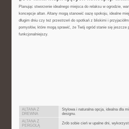
Planując stworzenie idealnego miejsca do relaksu w ogrodzie, wa
koncepcje altan. Altany mogą stanowić oazę⁣ spokoju, idealne mi
długim dniu czy też przestrzeń do spotkań z bliskimi i przyjaciółmi
pomysłów, które mogą sprawić,‌ że Twój ogród stanie ⁢się jeszcze p
funkcjonalniejszy.
ALTANA Z
Stylowa i ⁣naturalna opcja, idealna ​dla 
DREWNA
designu.
ALTANA Z
Zrób sobie cień w upalne dni, wykorzyst
PERGOLĄ