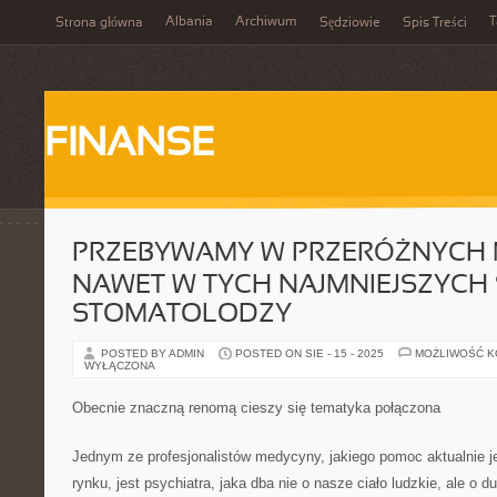
Albania
Archiwum
T
Strona główna
Sędziowie
Spis Treści
FINANSE
PRZEBYWAMY W PRZERÓŻNYCH 
NAWET W TYCH NAJMNIEJSZYCH
STOMATOLODZY
POSTED BY ADMIN
POSTED ON SIE - 15 - 2025
MOŻLIWOŚĆ 
WYŁĄCZONA
Obecnie znaczną renomą cieszy się tematyka połączona
Jednym ze profesjonalistów medycyny, jakiego pomoc aktualnie j
rynku, jest psychiatra, jaka dba nie o nasze ciało ludzkie, ale o d