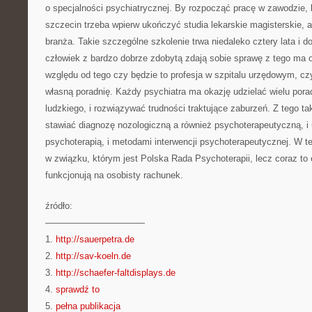
o specjalności psychiatrycznej. By rozpocząć pracę w zawodzie, 
szczecin trzeba wpierw ukończyć studia lekarskie magisterskie,
branża. Takie szczególne szkolenie trwa niedaleko cztery lata i 
człowiek z bardzo dobrze zdobytą zdają sobie sprawę z tego ma 
względu od tego czy będzie to profesja w szpitalu urzędowym, cz
własną poradnię. Każdy psychiatra ma okazję udzielać wielu por
ludzkiego, i rozwiązywać trudności traktujące zaburzeń. Z tego 
stawiać diagnozę nozologiczną a również psychoterapeutyczną, i 
psychoterapią, i metodami interwencji psychoterapeutycznej. W tej
w związku, którym jest Polska Rada Psychoterapii, lecz coraz to 
funkcjonują na osobisty rachunek.
źródło:
———————————
1.
http://sauerpetra.de
2.
http://sav-koeln.de
3.
http://schaefer-faltdisplays.de
4.
sprawdź to
5.
pełna publikacja