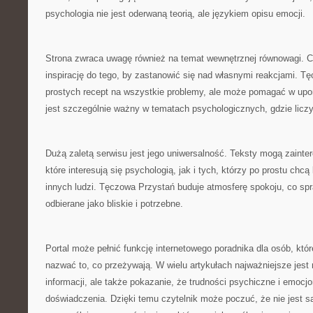
psychologia nie jest oderwaną teorią, ale językiem opisu emocji.
Strona zwraca uwagę również na temat wewnętrznej równowagi. C
inspirację do tego, by zastanowić się nad własnymi reakcjami. T
prostych recept na wszystkie problemy, ale może pomagać w upor
jest szczególnie ważny w tematach psychologicznych, gdzie liczy
Dużą zaletą serwisu jest jego uniwersalność. Teksty mogą zaint
które interesują się psychologią, jak i tych, którzy po prostu chc
innych ludzi. Tęczowa Przystań buduje atmosferę spokoju, co spra
odbierane jako bliskie i potrzebne.
Portal może pełnić funkcję internetowego poradnika dla osób, któ
nazwać to, co przeżywają. W wielu artykułach najważniejsze jest 
informacji, ale także pokazanie, że trudności psychiczne i emocj
doświadczenia. Dzięki temu czytelnik może poczuć, że nie jest