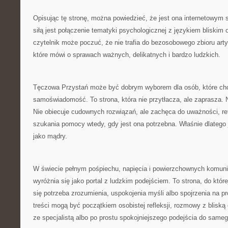
Opisując tę stronę, można powiedzieć, że jest ona internetowym s
siłą jest połączenie tematyki psychologicznej z językiem bliskim 
czytelnik może poczuć, że nie trafia do bezosobowego zbioru arty
które mówi o sprawach ważnych, delikatnych i bardzo ludzkich.
Tęczowa Przystań może być dobrym wyborem dla osób, które chc
samoświadomość. To strona, która nie przytłacza, ale zaprasza. N
Nie obiecuje cudownych rozwiązań, ale zachęca do uważności, ref
szukania pomocy wtedy, gdy jest ona potrzebna. Właśnie dlatego 
jako mądry.
W świecie pełnym pośpiechu, napięcia i powierzchownych komun
wyróżnia się jako portal z ludzkim podejściem. To strona, do któ
się potrzeba zrozumienia, uspokojenia myśli albo spojrzenia na pro
treści mogą być początkiem osobistej refleksji, rozmowy z bliską 
ze specjalistą albo po prostu spokojniejszego podejścia do sameg