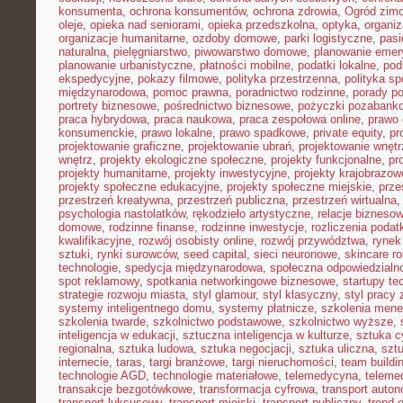
konsumenta
,
ochrona konsumentów
,
ochrona zdrowia
,
Ogród zim
oleje
,
opieka nad seniorami
,
opieka przedszkolna
,
optyka
,
organi
organizacje humanitarne
,
ozdoby domowe
,
parki logistyczne
,
pasi
naturalna
,
pielęgniarstwo
,
piwowarstwo domowe
,
planowanie emer
planowanie urbanistyczne
,
płatności mobilne
,
podatki lokalne
,
pod
ekspedycyjne
,
pokazy filmowe
,
polityka przestrzenna
,
polityka s
międzynarodowa
,
pomoc prawna
,
poradnictwo rodzinne
,
porady p
portrety biznesowe
,
pośrednictwo biznesowe
,
pożyczki pozabank
praca hybrydowa
,
praca naukowa
,
praca zespołowa online
,
prawo 
konsumenckie
,
prawo lokalne
,
prawo spadkowe
,
private equity
,
pr
projektowanie graficzne
,
projektowanie ubrań
,
projektowanie wnętr
wnętrz
,
projekty ekologiczne społeczne
,
projekty funkcjonalne
,
pr
projekty humanitarne
,
projekty inwestycyjne
,
projekty krajobrazow
projekty społeczne edukacyjne
,
projekty społeczne miejskie
,
prze
przestrzeń kreatywna
,
przestrzeń publiczna
,
przestrzeń wirtualna
psychologia nastolatków
,
rękodzieło artystyczne
,
relacje bizneso
domowe
,
rodzinne finanse
,
rodzinne inwestycje
,
rozliczenia poda
kwalifikacyjne
,
rozwój osobisty online
,
rozwój przywództwa
,
rynek
sztuki
,
rynki surowców
,
seed capital
,
sieci neuronowe
,
skincare ro
technologie
,
spedycja międzynarodowa
,
społeczna odpowiedzialn
spot reklamowy
,
spotkania networkingowe biznesowe
,
startupy te
strategie rozwoju miasta
,
styl glamour
,
styl klasyczny
,
styl pracy 
systemy inteligentnego domu
,
systemy płatnicze
,
szkolenia mene
szkolenia twarde
,
szkolnictwo podstawowe
,
szkolnictwo wyższe
,
inteligencja w edukacji
,
sztuczna inteligencja w kulturze
,
sztuka c
regionalna
,
sztuka ludowa
,
sztuka negocjacji
,
sztuka uliczna
,
szt
internecie
,
taras
,
targi branżowe
,
targi nieruchomości
,
team buildi
technologie AGD
,
technologie materiałowe
,
telemedycyna
,
teleme
transakcje bezgotówkowe
,
transformacja cyfrowa
,
transport auto
transport luksusowy
,
transport miejski
,
transport publiczny
,
trend 