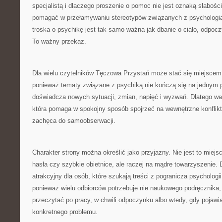
specjalistą i dlaczego proszenie o pomoc nie jest oznaką słabo
pomagać w przełamywaniu stereotypów związanych z psychologią i
troska o psychikę jest tak samo ważna jak dbanie o ciało, odpocz
To ważny przekaz.
Dla wielu czytelników Tęczowa Przystań może stać się miejscem
ponieważ tematy związane z psychiką nie kończą się na jednym p
doświadcza nowych sytuacji, zmian, napięć i wyzwań. Dlatego wa
która pomaga w spokojny sposób spojrzeć na wewnętrzne konflik
zachęca do samoobserwacji.
Charakter strony można określić jako przyjazny. Nie jest to miejs
hasła czy szybkie obietnice, ale raczej na mądre towarzyszenie. 
atrakcyjny dla osób, które szukają treści z pogranicza psychologi
ponieważ wielu odbiorców potrzebuje nie naukowego podręcznika, l
przeczytać po pracy, w chwili odpoczynku albo wtedy, gdy pojawi
konkretnego problemu.