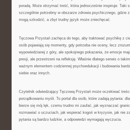
poradą. Może otrzymać treść, która jednocześnie inspiruje. Taki s
szczególnie potrzebny w obszarze zdrowia psychicznego, gdzie 
mogą szkodzić, a zbyt trudny język może zniechęcać.
Tęczowa Przystań zachęca do tego, aby traktować psychikę z cie
osób pojawiają się momenty, gdy potrzeba nie oceny, lecz zrozum
wypowiedzianej z góry, ale spokojnego pokazania, że emocje maj
presji, ale przestrzeni na refleksję. Właśnie dlatego serwis o tak
ważnym elementem codziennej psychoedukacji i budowania bardz
siebie oraz innych.
Czytelnik odwiedzający Tęczową Przystań może oczekiwać treści
porządkowaniu myśli. To portal dla osób, które zadają pytania: dl
bierze się mój lęk, czemu trudno mi zaufać, jak wyznaczać grani
rozmawiać o uczuciach, jak wspierać kogoś w kryzysie, jak nie zag
pytania są bardzo ludzkie, a odpowiedzi wymagają wyczucia.