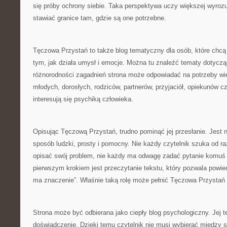
się próby ochrony siebie. Taka perspektywa uczy większej wyroz
stawiać granice tam, gdzie są one potrzebne.
Tęczowa Przystań to także blog tematyczny dla osób, które chcą 
tym, jak działa umysł i emocje. Można tu znaleźć tematy dotyczą
różnorodności zagadnień strona może odpowiadać na potrzeby wie
młodych, dorosłych, rodziców, partnerów, przyjaciół, opiekunów c
interesują się psychiką człowieka.
Opisując Tęczową Przystań, trudno pominąć jej przesłanie. Jest n
sposób ludzki, prosty i pomocny. Nie każdy czytelnik szuka od raz
opisać swój problem, nie każdy ma odwagę zadać pytanie komuś
pierwszym krokiem jest przeczytanie tekstu, który pozwala powiedz
ma znaczenie”. Właśnie taką rolę może pełnić Tęczowa Przysta
Strona może być odbierana jako ciepły blog psychologiczny. Jej 
doświadczenie. Dzięki temu czytelnik nie musi wybierać między 