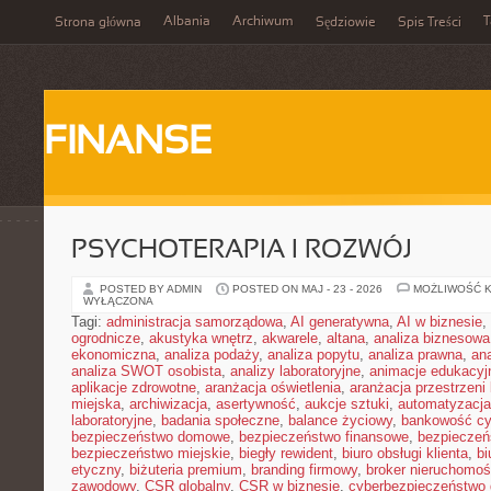
Albania
Archiwum
T
Strona główna
Sędziowie
Spis Treści
FINANSE
PSYCHOTERAPIA I ROZWÓJ
POSTED BY ADMIN
POSTED ON MAJ - 23 - 2026
MOŻLIWOŚĆ 
WYŁĄCZONA
Tagi:
administracja samorządowa
,
AI generatywna
,
AI w biznesie
,
ogrodnicze
,
akustyka wnętrz
,
akwarele
,
altana
,
analiza biznesowa
ekonomiczna
,
analiza podaży
,
analiza popytu
,
analiza prawna
,
an
analiza SWOT osobista
,
analizy laboratoryjne
,
animacje edukacyj
aplikacje zdrowotne
,
aranżacja oświetlenia
,
aranżacja przestrzeni 
miejska
,
archiwizacja
,
asertywność
,
aukcje sztuki
,
automatyzacj
laboratoryjne
,
badania społeczne
,
balance życiowy
,
bankowość cy
bezpieczeństwo domowe
,
bezpieczeństwo finansowe
,
bezpieczeń
bezpieczeństwo miejskie
,
biegły rewident
,
biuro obsługi klienta
,
bi
etyczny
,
biżuteria premium
,
branding firmowy
,
broker nieruchomoś
zawodowy
,
CSR globalny
,
CSR w biznesie
,
cyberbezpieczeństwo