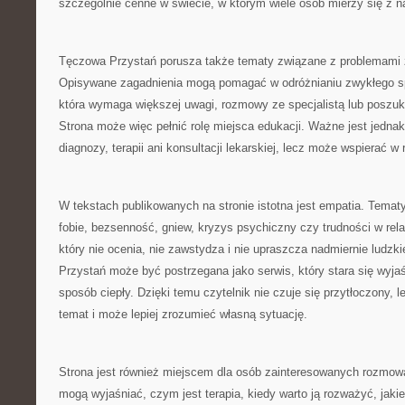
szczególnie cenne w świecie, w którym wiele osób mierzy się z
Tęczowa Przystań porusza także tematy związane z problemami 
Opisywane zagadnienia mogą pomagać w odróżnianiu zwykłego spa
która wymaga większej uwagi, rozmowy ze specjalistą lub poszuk
Strona może więc pełnić rolę miejsca edukacji. Ważne jest jednak,
diagnozy, terapii ani konsultacji lekarskiej, lecz może wspierać w
W tekstach publikowanych na stronie istotna jest empatia. Tematy 
fobie, bezsenność, gniew, kryzys psychiczny czy trudności w rel
który nie ocenia, nie zawstydza i nie upraszcza nadmiernie ludz
Przystań może być postrzegana jako serwis, który stara się wyja
sposób ciepły. Dzięki temu czytelnik nie czuje się przytłoczony, 
temat i może lepiej zrozumieć własną sytuację.
Strona jest również miejscem dla osób zainteresowanych rozmową
mogą wyjaśniać, czym jest terapia, kiedy warto ją rozważyć, jaki