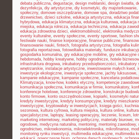
debata publiczna
,
degustacje
,
design meblarski
,
design światła
,
d
dezynfekcja
,
diy artystyczne
,
diy kosmetyki
,
diy majsterkowanie
,
społeczny
,
domowe oszczędzanie
,
domowe spa
,
doradztwo poda
drzewnictwo
,
dzieci szkolne
,
edukacja artystyczna
,
edukacja fina
hybrydowa
,
edukacja klimatyczna
,
edukacja kulturowa
,
edukacja
miejska
,
edukacja rolnicza
,
edukacja techniczna
,
edukacja zawo
edukacja zdrowotna dzieci
,
elektromobilność
,
elektronika medycz
eventy kulturalne
,
eventy społeczne
,
eventy sportowe
,
fashion sh
festiwale nauki
,
finanse korporacyjne
,
finanse publiczne
,
finansow
finansowanie nauki
,
fintech
,
fotografia artystyczna
,
fotografia kuli
fotografia reportażowa
,
fotowoltaika materiały
,
fundusze inkubacyj
gospodarka komunalna
,
gry edukacyjne mobilne
,
gry edukacyjne o
hebdomada
,
hobby kreatywne
,
hobby ogrodnicze
,
hotele bizneso
infrastruktura drogowa
,
inkubatory przedsiębiorczości
,
inkubatory 
wnętrzarskie
,
instalacje artystyczne
,
inwestowanie małych kwot
,
inwestycje ekologiczne
,
inwestycje społeczne
,
jachty luksusowe
,
kampanie edukacyjne
,
kampanie społeczne
,
kancelaria podatkow
Klimatyzacja
,
know-how
,
kodeks etyczny
,
kompetencje zawodow
komunikacja społeczna
,
komunikacja w firmie
,
komunikatory
,
kon
konferencje hotelowe
,
konferencje zdrowotne
,
konstrukcje budowl
konto firmowe
,
konto oszczędnościowe
,
kopiarki
,
kosmetyki natur
kredyty inwestycyjne
,
kredyty konsumpcyjne
,
kredyty mieszkani
inwestycyjne
,
kryptowaluty w inwestycjach
,
księga gości
,
kuchni
sezonowa
,
kultura cyfrowa
,
kultura miejska
,
kultura online
,
kultur
specjalistyczne
,
laptopy
,
leasing operacyjny
,
leczenie
,
liceum
,
lot
marketing internetowy
,
marketing polityczny
,
materiały biurowe
,
me
ogrodowe
,
medycyna naturalna
,
mentoring
,
mentoring zawodowy
,
ogrodnictwo
,
mikroekonomia
,
mikroelektronika
,
mikrofinanse
,
mod
monitoring rynku inwestycji
,
multimedia edukacyjne
,
multimedia ku
edukacji
,
nowoczesne biuro
,
ochrona danych osobowych
,
ochrona