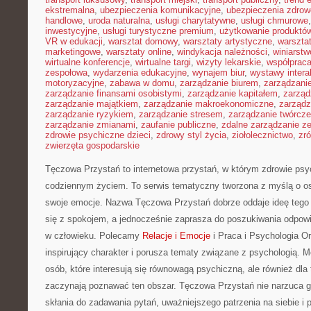
ekstremalna
,
ubezpieczenia komunikacyjne
,
ubezpieczenia zdrow
handlowe
,
uroda naturalna
,
usługi charytatywne
,
usługi chmurowe
inwestycyjne
,
usługi turystyczne premium
,
użytkowanie produktó
VR w edukacji
,
warsztat domowy
,
warsztaty artystyczne
,
warsztat
marketingowe
,
warsztaty online
,
windykacja należności
,
winiarstw
wirtualne konferencje
,
wirtualne targi
,
wizyty lekarskie
,
współpraca
zespołowa
,
wydarzenia edukacyjne
,
wynajem biur
,
wystawy inter
motoryzacyjne
,
zabawa w domu
,
zarządzanie biurem
,
zarządzan
zarządzanie finansami osobistymi
,
zarządzanie kapitałem
,
zarząd
zarządzanie majątkiem
,
zarządzanie makroekonomiczne
,
zarządz
zarządzanie ryzykiem
,
zarządzanie stresem
,
zarządzanie twórcze
zarządzanie zmianami
,
zaufanie publiczne
,
zdalne zarządzanie z
zdrowie psychiczne dzieci
,
zdrowy styl życia
,
ziołolecznictwo
,
zr
zwierzęta gospodarskie
Tęczowa Przystań to internetowa przystań, w którym zdrowie psy
codziennym życiem. To serwis tematyczny tworzona z myślą o o
swoje emocje. Nazwa Tęczowa Przystań dobrze oddaje ideę tego 
się z spokojem, a jednocześnie zaprasza do poszukiwania odpowie
w człowieku. Polecamy
Relacje i Emocje
i Praca i Psychologia O
inspirujący charakter i porusza tematy związane z psychologią. M
osób, które interesują się równowagą psychiczną, ale również dla 
zaczynają poznawać ten obszar. Tęczowa Przystań nie narzuca g
skłania do zadawania pytań, uważniejszego patrzenia na siebie i 