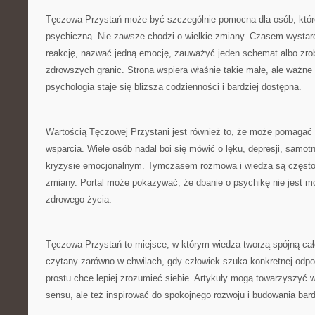
Tęczowa Przystań może być szczególnie pomocna dla osób, któr
psychiczną. Nie zawsze chodzi o wielkie zmiany. Czasem wystarc
reakcję, nazwać jedną emocję, zauważyć jeden schemat albo zrob
zdrowszych granic. Strona wspiera właśnie takie małe, ale ważn
psychologia staje się bliższa codzienności i bardziej dostępna.
Wartością Tęczowej Przystani jest również to, że może pomaga
wsparcia. Wiele osób nadal boi się mówić o lęku, depresji, samot
kryzysie emocjonalnym. Tymczasem rozmowa i wiedza są często
zmiany. Portal może pokazywać, że dbanie o psychikę nie jest m
zdrowego życia.
Tęczowa Przystań to miejsce, w którym wiedza tworzą spójną ca
czytany zarówno w chwilach, gdy człowiek szuka konkretnej odpow
prostu chce lepiej zrozumieć siebie. Artykuły mogą towarzyszy
sensu, ale też inspirować do spokojnego rozwoju i budowania bar