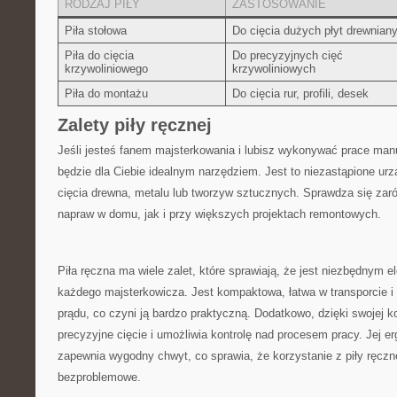
RODZAJ ‌PIŁY
ZASTOSOWANIE
Piła stołowa
Do cięcia dużych płyt drewnian
Piła do‌ cięcia
Do precyzyjnych cięć‌
krzywoliniowego
krzywoliniowych
Piła​ do montażu
Do cięcia rur, profili, desek
Zalety piły ręcznej
Jeśli jesteś fanem majsterkowania i lubisz wykonywać prace manua
będzie dla Ciebie idealnym narzędziem. Jest to niezastąpione ⁣urz
cięcia‌ drewna, metalu lub tworzyw sztucznych. Sprawdza się ​za
napraw ‌w‍ domu, jak ⁤i przy większych ⁤projektach​ remontowych.
Piła ⁣ręczna ma wiele zalet,‍ które sprawiają, ⁤że jest niezbędnym‍
każdego majsterkowicza.⁤ Jest‌ kompaktowa,⁢ łatwa w⁤ transporcie
prądu, co czyni ją bardzo praktyczną. ‌Dodatkowo, dzięki swojej ko
precyzyjne cięcie i ⁣umożliwia kontrolę ‌nad procesem ⁣pracy. ​Jej 
zapewnia wygodny chwyt, co sprawia, ‌że korzystanie ​z piły ⁤ręcznej
bezproblemowe.