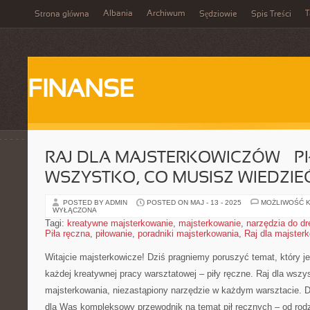
Albania
Archiwum
T
Strona główna
Sędziowie
Spis Treści
FINANSE
RAJ DLA MAJSTERKOWICZÓW – PI
WSZYSTKO, CO MUSISZ WIEDZIE
POSTED BY ADMIN
POSTED ON MAJ - 13 - 2025
MOŻLIWOŚĆ 
WYŁĄCZONA
Tagi:
kreatywne majsterkowanie
,
majsterkowanie
,
narzędzia do d
Piła ręczna
,
piłowanie
,
poradniki majsterkowania
,
Raj dla majster
Witajcie majsterkowicze! Dziś pragniemy ⁤poruszyć temat, ⁣który je
każdej kreatywnej pracy ‍warsztatowej – ⁤piły‍ ręczne. ⁣Raj ​dla​ wszy
majsterkowania,⁣ niezastąpiony narzędzie⁣ w każdym warsztacie.​ D
dla⁢ Was‍ kompleksowy‌ przewodnik na temat pił​ ręcznych – od rodz