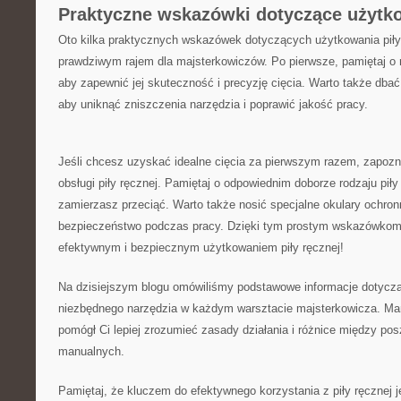
Praktyczne wskazówki dotyczące użytk
Oto kilka praktycznych wskazówek ‍dotyczących użytkowania piły r
prawdziwym ⁣rajem dla majsterkowiczów.‌ Po pierwsze, pamiętaj o‍ re
aby zapewnić ‍jej skuteczność i precyzję cięcia. Warto także dbać o
aby uniknąć zniszczenia narzędzia i poprawić jakość pracy.
Jeśli chcesz uzyskać idealne ​cięcia ‍za pierwszym razem,​ zapoznaj
obsługi piły ręcznej. Pamiętaj o odpowiednim ‌doborze rodzaju‌ piły
zamierzasz przeciąć. Warto także nosić​ specjalne okulary ochron
⁢bezpieczeństwo podczas pracy. Dzięki tym prostym⁣ wskazówkom 
⁣efektywnym⁣ i bezpiecznym‍ użytkowaniem ⁢piły ręcznej!
Na ⁢dzisiejszym blogu omówiliśmy ⁢podstawowe ⁣informacje ‌dotycząc
niezbędnego⁢ narzędzia w każdym⁤ warsztacie majsterkowicza. Mam
pomógł⁢ Ci lepiej ⁤zrozumieć zasady działania i‍ różnice między po
manualnych.
Pamiętaj,⁣ że kluczem ⁤do efektywnego korzystania z piły ręcznej jes