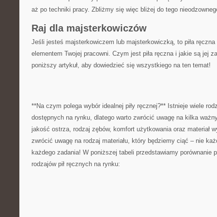
aż⁣ po​ techniki pracy. Zbliżmy ⁣się więc bliżej do tego nieodzowne
Raj ⁢dla ⁤majsterkowiczów
Jeśli jesteś majsterkowiczem lub majsterkowiczką, ⁢to piła ręczna 
elementem⁤ Twojej pracowni. Czym jest piła ręczna i jakie są jej ⁤
poniższy artykuł, ⁢aby dowiedzieć się wszystkiego na ten‌ temat!
**Na czym ​polega wybór idealnej piły ręcznej?** ‍Istnieje ​wiele rod
dostępnych na rynku,⁤ dlatego warto zwrócić uwagę‌ na kilka ‍ważn
jakość ostrza, rodzaj zębów, komfort użytkowania oraz materiał 
zwrócić uwagę na rodzaj‍ materiału, który‍ będziemy⁣ ciąć – nie każ
każdego⁢ zadania! W poniższej tabeli przedstawiamy porównanie​
rodzajów pił ręcznych ​na rynku: