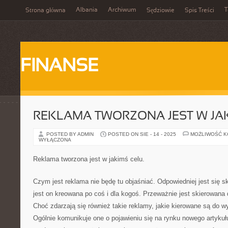
Albania
Archiwum
T
Strona główna
Sędziowie
Spis Treści
FINANSE
REKLAMA TWORZONA JEST W JAK
POSTED BY ADMIN
POSTED ON SIE - 14 - 2025
MOŻLIWOŚĆ 
WYŁĄCZONA
Reklama tworzona jest w jakimś celu.
Czym jest reklama nie będę tu objaśniać. Odpowiedniej jest się s
jest on kreowana po coś i dla kogoś. Przeważnie jest skierowana 
Choć zdarzają się również takie reklamy, jakie kierowane są do 
Ogólnie komunikuje one o pojawieniu się na rynku nowego artykułu