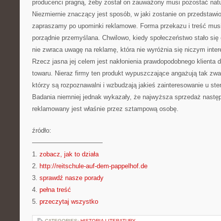
producenci pragną, żeby został on zauważony musi pozostać nat
Niezmiernie znaczący jest sposób, w jaki zostanie on przedstaw
zapraszamy po upominki reklamowe. Forma przekazu i treść mus
porządnie przemyślana. Chwilowo, kiedy społeczeństwo stało się 
nie zwraca uwagę na reklamę, która nie wyróżnia się niczym inte
Rzecz jasna jej celem jest nakłonienia prawdopodobnego klienta
towaru. Nieraz firmy ten produkt wypuszczające angażują tak zwa
którzy są rozpoznawalni i wzbudzają jakieś zainteresowanie u st
Badania niemniej jednak wykazały, że najwyższa sprzedaż następ
reklamowany jest właśnie przez sztampową osobę.
źródło:
———————————
1.
zobacz, jak to działa
2.
http://reitschule-auf-dem-pappelhof.de
3.
sprawdź nasze porady
4.
pełna treść
5.
przeczytaj wszystko
CATEGORIES:
HISTORIA LITERATURY