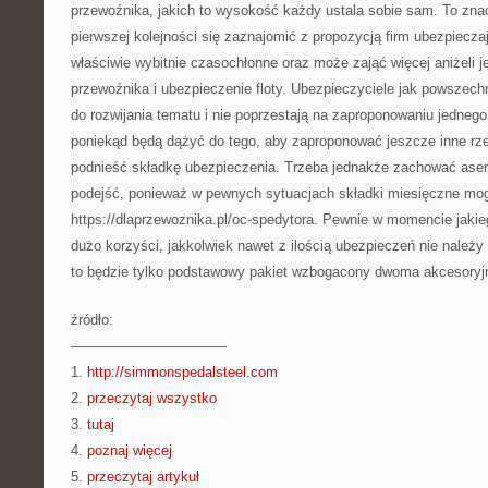
przewoźnika, jakich to wysokość każdy ustala sobie sam. To zna
pierwszej kolejności się zaznajomić z propozycją firm ubezpieczaj
właściwie wybitnie czasochłonne oraz może zająć więcej aniżeli 
przewoźnika i ubezpieczenie floty. Ubezpieczyciele jak powszec
do rozwijania tematu i nie poprzestają na zaproponowaniu jednego
poniekąd będą dążyć do tego, aby zaproponować jeszcze inne r
podnieść składkę ubezpieczenia. Trzeba jednakże zachować asert
podejść, ponieważ w pewnych sytuacjach składki miesięczne mog
https://dlaprzewoznika.pl/oc-spedytora. Pewnie w momencie jaki
dużo korzyści, jakkolwiek nawet z ilością ubezpieczeń nie należy
to będzie tylko podstawowy pakiet wzbogacony dwoma akcesoryj
źródło:
———————————
1.
http://simmonspedalsteel.com
2.
przeczytaj wszystko
3.
tutaj
4.
poznaj więcej
5.
przeczytaj artykuł