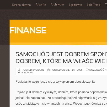
Albania
Archiwum
T
Strona główna
Sędziowie
Spis Treści
FINANSE
SAMOCHÓD JEST DOBREM SPOŁ
DOBREM, KTÓRE MA WŁAŚCIWIE
POSTED BY ADMIN
POSTED ON SIE - 16 - 2025
MOŻLIWOŚĆ 
WYŁĄCZONA
Posiadanie wozu łączy się z wykupieniem ubezpieczenia
Pojazd jest dobrem cywilnym, dobrem, które posiada odpowiednio
jednak nie zapominać, że prowadząc pojazd odpowiada się za życie
osób znajdujących się w autach na ulicy. Wobec tego również są