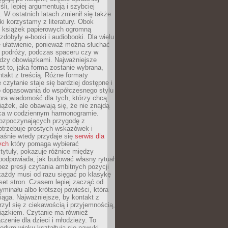
li, lepiej argumentują i szybciej
y. W ostatnich latach zmienił się także
ki korzystamy z literatury. Obok
h książek papierowych ogromną
zdobyły e-booki i audiobooki. Dla wielu
e ułatwienie, ponieważ można słuchać
w podróży, podczas spaceru czy w
ędzy obowiązkami. Najważniejsze
est to, jaka forma zostanie wybrana,
takt z treścią. Różne formaty
 czytanie staje się bardziej dostępne i
do dopasowania do współczesnego stylu
bra wiadomość dla tych, którzy chcą
iążek, ale obawiają się, że nie znajdą
sca w codziennym harmonogramie.
rozpoczynających przygodę z
otrzebuje prostych wskazówek i
Właśnie wtedy przydaje się
serwis dla
ych
który pomaga wybierać
tytuły, pokazuje różnice między
podpowiada, jak budować własny rytuał
bez presji czytania ambitnych pozycji
 każdy musi od razu sięgać po klasykę
aset stron. Czasem lepiej zacząć od
ryminału albo krótszej powieści, która
iąga. Najważniejsze, by kontakt z
rzył się z ciekawością i przyjemnością,
wiązkiem. Czytanie ma również
zenie dla dzieci i młodzieży. To
odym wieku kształtują się nawyki,