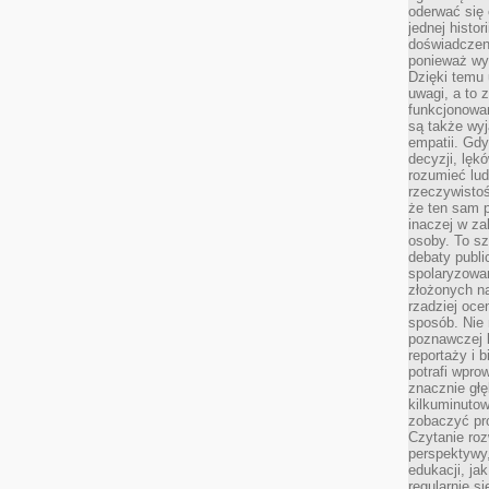
oderwać się 
jednej histor
doświadczeni
ponieważ wy
Dzięki temu
uwagi, a to 
funkcjonowan
są także wy
empatii. Gdy
decyzji, lęk
rozumieć lud
rzeczywistoś
że ten sam 
inaczej w za
osoby. To s
debaty publi
spolaryzowa
złożonych na
rzadziej oce
sposób. Nie
poznawczej 
reportaży i 
potrafi wpr
znacznie głęb
kilkuminutow
zobaczyć pr
Czytanie roz
perspektywy,
edukacji, ja
regularnie s