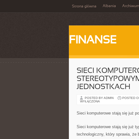
Albania
Archiwu
Strona główna
FINANSE
SIECI KOMPUTERO
STEREOTYPOWYM
JEDNOSTKACH
POSTED BY ADMIN
POSTED ON 
WYŁĄCZONA
Sieci komputerowe stają się już p
Sieci komputerowe stają się już 
technologiczny, który sprawia, że