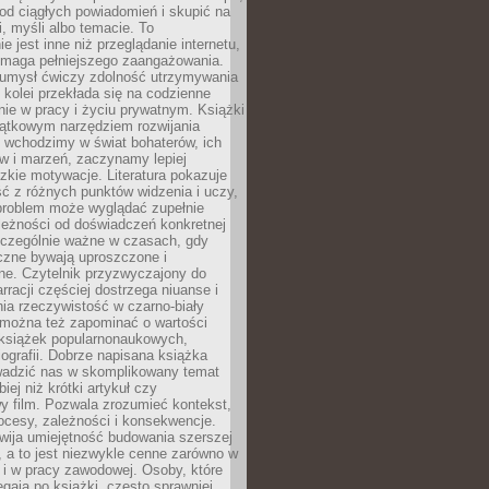
od ciągłych powiadomień i skupić na
ii, myśli albo temacie. To
e jest inne niż przeglądanie internetu,
maga pełniejszego zaangażowania.
 umysł ćwiczy zdolność utrzymywania
z kolei przekłada się na codzienne
ie w pracy i życiu prywatnym. Książki
jątkowym narzędziem rozwijania
 wchodzimy w świat bohaterów, ich
ów i marzeń, zaczynamy lepiej
zkie motywacje. Literatura pokazuje
ć z różnych punktów widzenia i uczy,
problem może wyglądać zupełnie
leżności od doświadczeń konkretnej
zczególnie ważne w czasach, gdy
czne bywają uproszczone i
ne. Czytelnik przyzwyczajony do
rracji częściej dostrzega niuanse i
nia rzeczywistość w czarno-biały
 można też zapominać o wartości
książek popularnonaukowych,
biografii. Dobrze napisana książka
owadzić nas w skomplikowany temat
iej niż krótki artykuł czy
y film. Pozwala zrozumieć kontekst,
ocesy, zależności i konsekwencje.
wija umiejętność budowania szerszej
 a to jest niezwykle cenne zarówno w
k i w pracy zawodowej. Osoby, które
ięgają po książki, często sprawniej