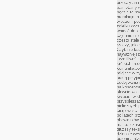
przeczytana 
pamiętamy w
będzie to n
na relacje, 
wieczór i po
zgiełku codz
wracać do ks
czytanie nie
często staje
rzeczy, jaki
Czytanie ksi
najważniejsz
i wrażliwośc
krótkich tre
komunikatów
miejsce w ży
samą przyje
zdobywania i
na koncentr
słownictwa i
świecie, w k
przyspieszać
nielicznych 
cierpliwości
po latach p
obowiązków,
ma już czas
dłuższy tek
dziennie wy
ogromną róż