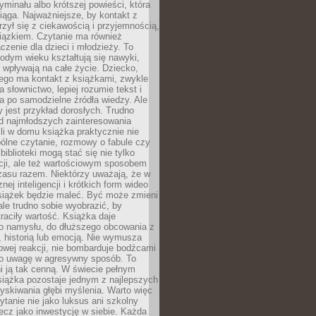
ryminału albo krótszej powieści, która
iąga. Najważniejsze, by kontakt z
rzył się z ciekawością i przyjemnością,
wiązkiem. Czytanie ma również
zenie dla dzieci i młodzieży. To
odym wieku kształtują się nawyki,
j wpływają na całe życie. Dziecko,
łego ma kontakt z książkami, zwykle
ja słownictwo, lepiej rozumie tekst i
ga po samodzielne źródła wiedzy. Ale
 jest przykład dorosłych. Trudno
d najmłodszych zainteresowania
eśli w domu książka praktycznie nie
pólne czytanie, rozmowy o fabule czy
biblioteki mogą stać się nie tylko
cji, ale też wartościowym sposobem
zasu razem. Niektórzy uważają, że w
ej inteligencji i krótkich form wideo
siążek będzie maleć. Być może zmieni
 ale trudno sobie wyobrazić, by
traciły wartość. Książka daje
do namysłu, do dłuższego obcowania z
 historią lub emocją. Nie wymusza
wej reakcji, nie bombarduje bodźcami
y o uwagę w agresywny sposób. To
i ją tak cenną. W świecie pełnym
siążka pozostaje jednym z najlepszych
yskiwania głębi myślenia. Warto więc
ytanie nie jako luksus ani szkolny
ecz jako inwestycję w siebie. Każda