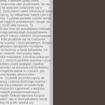
rzerwy. Powodem bywa natłok
 zmęczenie albo przekonanie, że nie
u na spokojne zanurzenie się w
st. Tymczasem nawet kilkanaście minut
starczy, by odbudować nawyk i poczuć
nicę. Czytanie pozwala zwolnić tempo,
od ciągłych powiadomień i skupić na
ii, myśli albo temacie. To
e jest inne niż przeglądanie internetu,
maga pełniejszego zaangażowania.
 umysł ćwiczy zdolność utrzymywania
z kolei przekłada się na codzienne
ie w pracy i życiu prywatnym. Książki
jątkowym narzędziem rozwijania
 wchodzimy w świat bohaterów, ich
ów i marzeń, zaczynamy lepiej
zkie motywacje. Literatura pokazuje
ć z różnych punktów widzenia i uczy,
problem może wyglądać zupełnie
leżności od doświadczeń konkretnej
zczególnie ważne w czasach, gdy
czne bywają uproszczone i
ne. Czytelnik przyzwyczajony do
rracji częściej dostrzega niuanse i
nia rzeczywistość w czarno-biały
 można też zapominać o wartości
książek popularnonaukowych,
biografii. Dobrze napisana książka
owadzić nas w skomplikowany temat
iej niż krótki artykuł czy