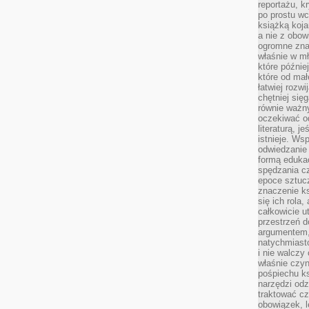
reportażu, k
po prostu wc
książką koja
a nie z obo
ogromne znac
właśnie w mł
które późnie
które od ma
łatwiej rozwi
chętniej się
równie ważny
oczekiwać o
literaturą, j
istnieje. Ws
odwiedzanie 
formą eduka
spędzania c
epoce sztuczn
znaczenie k
się ich rola,
całkowicie u
przestrzeń 
argumentem,
natychmiasto
i nie walcz
właśnie czyn
pośpiechu k
narzędzi odz
traktować cz
obowiązek, l