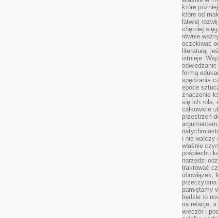
które późnie
które od ma
łatwiej rozwi
chętniej się
równie ważny
oczekiwać o
literaturą, j
istnieje. Ws
odwiedzanie 
formą eduka
spędzania c
epoce sztuczn
znaczenie k
się ich rola,
całkowicie u
przestrzeń 
argumentem,
natychmiasto
i nie walcz
właśnie czyn
pośpiechu k
narzędzi odz
traktować cz
obowiązek, l
przeczytana 
pamiętamy w
będzie to n
na relacje, 
wieczór i po