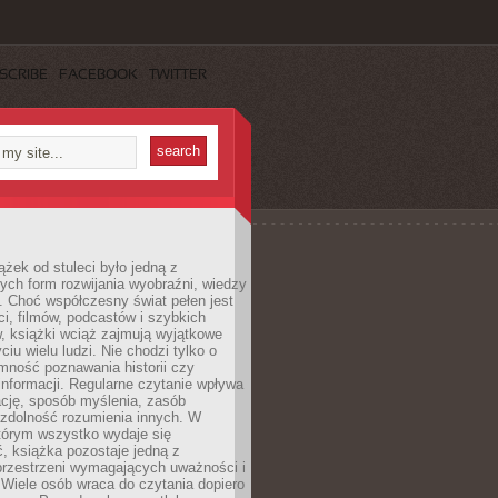
SCRIBE
FACEBOOK
TWITTER
ążek od stuleci było jedną z
ych form rozwijania wyobraźni, wiedzy
i. Choć współczesny świat pełen jest
ści, filmów, podcastów i szybkich
, książki wciąż zajmują wyjątkowe
ciu wielu ludzi. Nie chodzi tylko o
mność poznawania historii czy
nformacji. Regularne czytanie wpływa
ację, sposób myślenia, zasób
 zdolność rozumienia innych. W
tórym wszystko wydaje się
, książka pozostaje jedną z
przestrzeni wymagających uważności i
. Wiele osób wraca do czytania dopiero