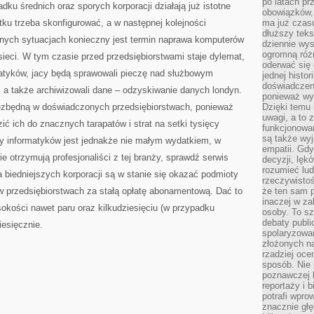
po latach p
ku średnich oraz sporych korporacji działają już istotne
obowiązków,
tku trzeba skonfigurować, a w następnej kolejności
ma już czas
dłuższy tek
nych sytuacjach konieczny jest termin naprawa komputerów
dziennie wy
ogromną róż
sieci. W tym czasie przed przedsiębiorstwami staje dylemat,
oderwać się 
matyków, jacy będą sprawowali pieczę nad służbowym
jednej histor
doświadczeni
 a także archiwizowali dane – odzyskiwanie danych londyn.
ponieważ wy
niezbędną w doświadczonych przedsiębiorstwach, ponieważ
Dzięki temu
uwagi, a to 
ć ich do znacznych tarapatów i strat na setki tysięcy
funkcjonowan
są także wy
ry informatyków jest jednakże nie małym wydatkiem, w
empatii. Gdy
e otrzymują profesjonaliści z tej branży, sprawdź serwis
decyzji, lęk
rozumieć lud
a biedniejszych korporacji są w stanie się okazać podmioty
rzeczywistoś
w przedsiębiorstwach za stałą opłatę abonamentową. Dać to
że ten sam 
inaczej w za
kości nawet paru oraz kilkudziesięciu (w przypadku
osoby. To s
debaty publi
iesięcznie.
spolaryzowa
złożonych na
rzadziej oce
sposób. Nie
poznawczej 
reportaży i 
potrafi wpr
znacznie głęb