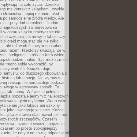
j wpływają na całe życie. Dziecko,
łego ma kontakt z książkami, zwykle
ja słownictwo, lepiej rozumie tekst i
ga po samodzielne źródła wiedzy. Ale
 jest przykład dorosłych. Trudno
d najmłodszych zainteresowania
eśli w domu książka praktycznie nie
pólne czytanie, rozmowy o fabule czy
biblioteki mogą stać się nie tylko
cji, ale też wartościowym sposobem
zasu razem. Niektórzy uważają, że w
ej inteligencji i krótkich form wideo
siążek będzie maleć. Być może zmieni
 ale trudno sobie wyobrazić, by
traciły wartość. Książka daje
do namysłu, do dłuższego obcowania z
 historią lub emocją. Nie wymusza
wej reakcji, nie bombarduje bodźcami
y o uwagę w agresywny sposób. To
i ją tak cenną. W świecie pełnym
siążka pozostaje jednym z najlepszych
yskiwania głębi myślenia. Warto więc
ytanie nie jako luksus ani szkolny
ecz jako inwestycję w siebie. Każda
książka zostawia ślad, nawet jeśli nie
szystkich szczegółów. Czasem
owe słowo, czasem świeże spojrzenie
a czasem po prostu spokojniejszy
czucie, że umysł na chwilę odpoczął od