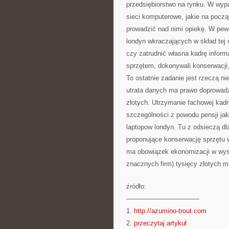
przedsiębiorstwo na rynku. W wypad
sieci komputerowe, jakie na począ
prowadzić nad nimi opiekę. W pew
londyn wkraczających w skład tej 
czy zatrudnić własna kadrę infor
sprzętem, dokonywali konserwacji,
To ostatnie zadanie jest rzeczą 
utrata danych ma prawo doprowadzi
złotych. Utrzymanie fachowej kad
szczególności z powodu pensji jaki
laptopow londyn. Tu z odsieczą dl
proponujące konserwację sprzętu 
ma obowiązek ekonomizacji w wyso
znacznych firm) tysięcy złotych m
źródło:
———————————
1.
http://azumino-trout.com
2.
przeczytaj artykuł