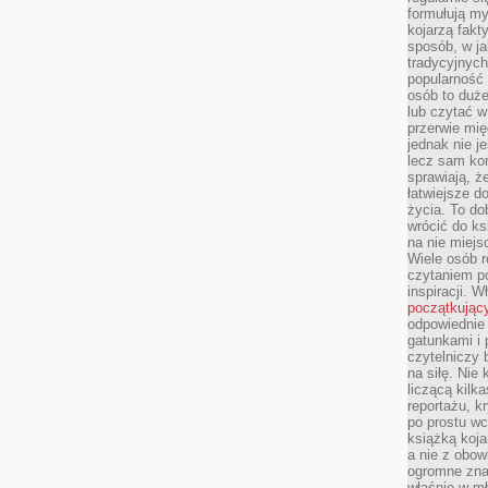
formułują myś
kojarzą fakt
sposób, w ja
tradycyjnyc
popularność 
osób to duż
lub czytać 
przerwie mi
jednak nie j
lecz sam kon
sprawiają, że
łatwiejsze 
życia. To do
wrócić do ks
na nie miej
Wiele osób 
czytaniem p
inspiracji. 
początkując
odpowiednie 
gatunkami i 
czytelniczy 
na siłę. Nie
liczącą kilk
reportażu, k
po prostu wc
książką koja
a nie z obo
ogromne znac
właśnie w mł