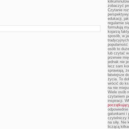
kilkuminutow
zobaczyć pr
Czytanie roz
perspektywy,
edukacji, ja
regularnie s
formułują myś
kojarzą fakt
sposób, w ja
tradycyjnyc
popularność 
osób to duż
lub czytać 
przerwie mi
jednak nie j
lecz sam kon
sprawiają, że
łatwiejsze 
życia. To do
wrócić do ks
na nie miej
Wiele osób 
czytaniem p
inspiracji. 
początkując
odpowiednie 
gatunkami i 
czytelniczy 
na siłę. Nie
liczącą kilk