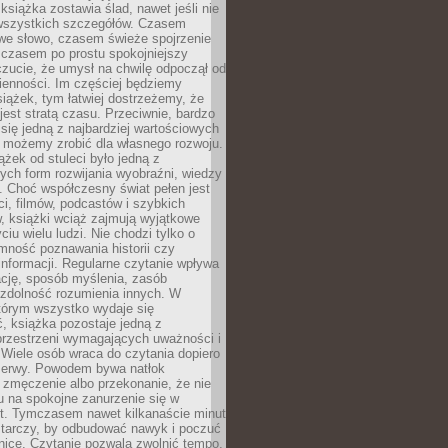
książka zostawia ślad, nawet jeśli nie
szystkich szczegółów. Czasem
owe słowo, czasem świeże spojrzenie
a czasem po prostu spokojniejszy
czucie, że umysł na chwilę odpoczął od
ienności. Im częściej będziemy
iążek, tym łatwiej dostrzeżemy, że
 jest stratą czasu. Przeciwnie, bardzo
 się jedną z najbardziej wartościowych
e możemy zrobić dla własnego rozwoju.
ążek od stuleci było jedną z
ych form rozwijania wyobraźni, wiedzy
i. Choć współczesny świat pełen jest
ści, filmów, podcastów i szybkich
, książki wciąż zajmują wyjątkowe
ciu wielu ludzi. Nie chodzi tylko o
mność poznawania historii czy
nformacji. Regularne czytanie wpływa
ację, sposób myślenia, zasób
 zdolność rozumienia innych. W
tórym wszystko wydaje się
, książka pozostaje jedną z
przestrzeni wymagających uważności i
. Wiele osób wraca do czytania dopiero
rzerwy. Powodem bywa natłok
 zmęczenie albo przekonanie, że nie
u na spokojne zanurzenie się w
st. Tymczasem nawet kilkanaście minut
starczy, by odbudować nawyk i poczuć
nicę. Czytanie pozwala zwolnić tempo,