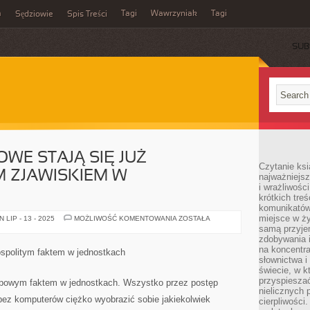
m
Tagi
Wawrzyniak
Tagi
Sędziowie
Spis Treści
SUB
WE STAJĄ SIĘ JUŻ
Czytanie ksi
 ZJAWISKIEM W
najważniejsz
i wrażliwośc
krótkich tre
komunikatów
miejsce w ży
SIECI
LIP - 13 - 2025
MOŻLIWOŚĆ KOMENTOWANIA
ZOSTAŁA
KOMPUTEROWE
samą przyje
STAJĄ
zdobywania i
SIĘ
JUŻ
na koncentr
ospolitym faktem w jednostkach
STEREOTYPOWYM
słownictwa i
ZJAWISKIEM
świecie, w k
W
JEDNOSTKACH
przyspieszać
typowym faktem w jednostkach. Wszystko przez postęp
nielicznych 
 bez komputerów ciężko wyobrazić sobie jakiekolwiek
cierpliwości