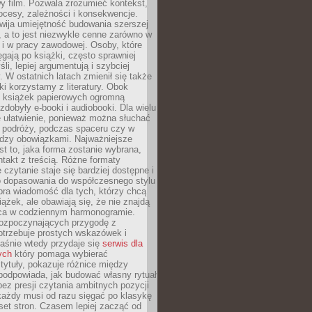
y film. Pozwala zrozumieć kontekst,
ocesy, zależności i konsekwencje.
wija umiejętność budowania szerszej
 a to jest niezwykle cenne zarówno w
k i w pracy zawodowej. Osoby, które
ięgają po książki, często sprawniej
li, lepiej argumentują i szybciej
y. W ostatnich latach zmienił się także
ki korzystamy z literatury. Obok
h książek papierowych ogromną
zdobyły e-booki i audiobooki. Dla wielu
e ułatwienie, ponieważ można słuchać
w podróży, podczas spaceru czy w
ędzy obowiązkami. Najważniejsze
est to, jaka forma zostanie wybrana,
takt z treścią. Różne formaty
 czytanie staje się bardziej dostępne i
do dopasowania do współczesnego stylu
bra wiadomość dla tych, którzy chcą
iążek, ale obawiają się, że nie znajdą
sca w codziennym harmonogramie.
rozpoczynających przygodę z
otrzebuje prostych wskazówek i
Właśnie wtedy przydaje się
serwis dla
ych
który pomaga wybierać
tytuły, pokazuje różnice między
podpowiada, jak budować własny rytuał
bez presji czytania ambitnych pozycji
 każdy musi od razu sięgać po klasykę
aset stron. Czasem lepiej zacząć od