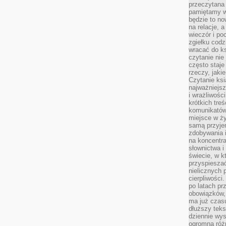
przeczytana 
pamiętamy w
będzie to n
na relacje, 
wieczór i po
zgiełku codz
wracać do ks
czytanie nie
często staje
rzeczy, jaki
Czytanie ksi
najważniejsz
i wrażliwośc
krótkich tre
komunikatów
miejsce w ży
samą przyje
zdobywania i
na koncentr
słownictwa i
świecie, w k
przyspieszać
nielicznych 
cierpliwości
po latach p
obowiązków,
ma już czas
dłuższy tek
dziennie wy
ogromną róż