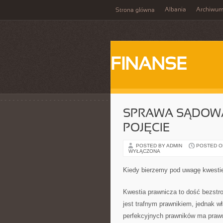
Albania
Archiwu
Strona główna
FINANSE
SPRAWA SĄDOWA
POJĘCIE
POSTED BY ADMIN
POSTED ON
WYŁĄCZONA
Kiedy bierzemy pod uwagę kwestie
Kwestia prawnicza to dość bezstro
jest trafnym prawnikiem, jednak 
perfekcyjnych prawników ma prawo