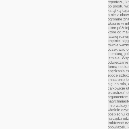
reportażu, k
po prostu wc
książką koja
a nie z obo
ogromne znac
właśnie w mł
które późnie
które od ma
łatwiej rozwi
chętniej się
równie ważny
oczekiwać o
literaturą, j
istnieje. Ws
odwiedzanie 
formą eduka
spędzania c
epoce sztuczn
znaczenie k
się ich rola,
całkowicie u
przestrzeń 
argumentem,
natychmiasto
i nie walcz
właśnie czyn
pośpiechu k
narzędzi odz
traktować cz
obowiązek, l