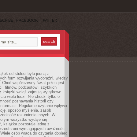
SCRIBE
FACEBOOK
TWITTER
ążek od stuleci było jedną z
ych form rozwijania wyobraźni, wiedzy
i. Choć współczesny świat pełen jest
ści, filmów, podcastów i szybkich
, książki wciąż zajmują wyjątkowe
ciu wielu ludzi. Nie chodzi tylko o
mność poznawania historii czy
nformacji. Regularne czytanie wpływa
ację, sposób myślenia, zasób
 zdolność rozumienia innych. W
tórym wszystko wydaje się
, książka pozostaje jedną z
przestrzeni wymagających uważności i
. Wiele osób wraca do czytania dopiero