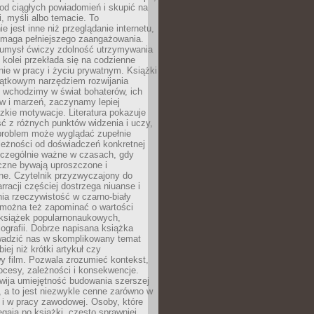
od ciągłych powiadomień i skupić na
ii, myśli albo temacie. To
e jest inne niż przeglądanie internetu,
maga pełniejszego zaangażowania.
 umysł ćwiczy zdolność utrzymywania
z kolei przekłada się na codzienne
ie w pracy i życiu prywatnym. Książki
jątkowym narzędziem rozwijania
 wchodzimy w świat bohaterów, ich
ów i marzeń, zaczynamy lepiej
zkie motywacje. Literatura pokazuje
ć z różnych punktów widzenia i uczy,
problem może wyglądać zupełnie
leżności od doświadczeń konkretnej
zczególnie ważne w czasach, gdy
czne bywają uproszczone i
ne. Czytelnik przyzwyczajony do
rracji częściej dostrzega niuanse i
nia rzeczywistość w czarno-biały
 można też zapominać o wartości
książek popularnonaukowych,
biografii. Dobrze napisana książka
owadzić nas w skomplikowany temat
iej niż krótki artykuł czy
y film. Pozwala zrozumieć kontekst,
ocesy, zależności i konsekwencje.
wija umiejętność budowania szerszej
 a to jest niezwykle cenne zarówno w
k i w pracy zawodowej. Osoby, które
ięgają po książki, często sprawniej