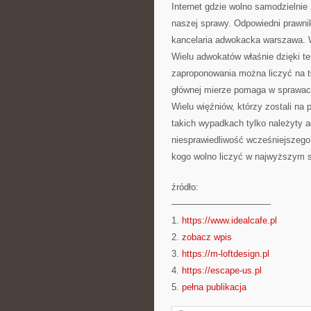
Internet gdzie wolno samodzielnie
naszej sprawy. Odpowiedni prawnik
kancelaria adwokacka warszawa. Wł
Wielu adwokatów właśnie dzięki t
zaproponowania można liczyć na tł
głównej mierze pomaga w sprawach
Wielu więźniów, którzy zostali na
takich wypadkach tylko należyty 
niesprawiedliwość wcześniejszego
kogo wolno liczyć w najwyższym s
źródło:
———————————
1.
https://www.idealcafe.pl
2.
zobacz wpis
3.
https://m-loftdesign.pl
4.
https://escape-us.pl
5.
pełna publikacja