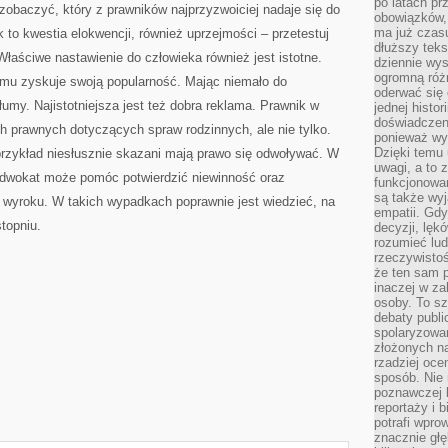
po latach p
 zobaczyć, który z prawników najprzyzwoiciej nadaje się do
obowiązków,
ma już czas
 to kwestia elokwencji, również uprzejmości – przetestuj
dłuższy tek
aściwe nastawienie do człowieka również jest istotne.
dziennie wy
ogromną róż
emu zyskuje swoją popularność. Mając niemało do
oderwać się 
umy. Najistotniejsza jest też dobra reklama. Prawnik w
jednej histor
doświadczeni
 prawnych dotyczących spraw rodzinnych, ale nie tylko.
ponieważ wy
Dzięki temu
 przykład niesłusznie skazani mają prawo się odwoływać. W
uwagi, a to 
adwokat może pomóc potwierdzić niewinność oraz
funkcjonowan
są także wy
 wyroku. W takich wypadkach poprawnie jest wiedzieć, na
empatii. Gdy
topniu.
decyzji, lęk
rozumieć lud
rzeczywistoś
że ten sam 
inaczej w za
osoby. To s
debaty publi
spolaryzowa
złożonych na
rzadziej oce
sposób. Nie
poznawczej 
reportaży i 
potrafi wpr
znacznie głęb