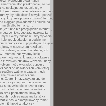
rzerwy. Powodem bywa natłok
 zmęczenie albo przekonanie, że nie
u na spokojne zanurzenie się w
st. Tymczasem nawet kilkanaście minut
starczy, by odbudować nawyk i poczuć
nicę. Czytanie pozwala zwolnić tempo,
od ciągłych powiadomień i skupić na
ii, myśli albo temacie. To
e jest inne niż przeglądanie internetu,
maga pełniejszego zaangażowania.
 umysł ćwiczy zdolność utrzymywania
z kolei przekłada się na codzienne
ie w pracy i życiu prywatnym. Książki
jątkowym narzędziem rozwijania
 wchodzimy w świat bohaterów, ich
ów i marzeń, zaczynamy lepiej
zkie motywacje. Literatura pokazuje
ć z różnych punktów widzenia i uczy,
problem może wyglądać zupełnie
leżności od doświadczeń konkretnej
zczególnie ważne w czasach, gdy
czne bywają uproszczone i
ne. Czytelnik przyzwyczajony do
rracji częściej dostrzega niuanse i
nia rzeczywistość w czarno-biały
 można też zapominać o wartości
książek popularnonaukowych,
biografii. Dobrze napisana książka
owadzić nas w skomplikowany temat
iej niż krótki artykuł czy