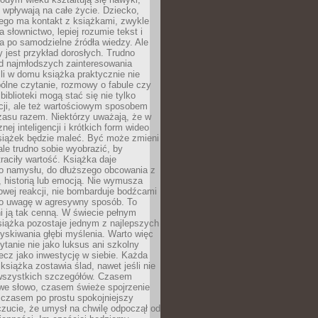
j wpływają na całe życie. Dziecko,
łego ma kontakt z książkami, zwykle
ja słownictwo, lepiej rozumie tekst i
ga po samodzielne źródła wiedzy. Ale
 jest przykład dorosłych. Trudno
d najmłodszych zainteresowania
eśli w domu książka praktycznie nie
pólne czytanie, rozmowy o fabule czy
biblioteki mogą stać się nie tylko
cji, ale też wartościowym sposobem
zasu razem. Niektórzy uważają, że w
ej inteligencji i krótkich form wideo
siążek będzie maleć. Być może zmieni
 ale trudno sobie wyobrazić, by
traciły wartość. Książka daje
do namysłu, do dłuższego obcowania z
 historią lub emocją. Nie wymusza
wej reakcji, nie bombarduje bodźcami
y o uwagę w agresywny sposób. To
i ją tak cenną. W świecie pełnym
siążka pozostaje jednym z najlepszych
yskiwania głębi myślenia. Warto więc
ytanie nie jako luksus ani szkolny
ecz jako inwestycję w siebie. Każda
książka zostawia ślad, nawet jeśli nie
szystkich szczegółów. Czasem
owe słowo, czasem świeże spojrzenie
a czasem po prostu spokojniejszy
czucie, że umysł na chwilę odpoczął od