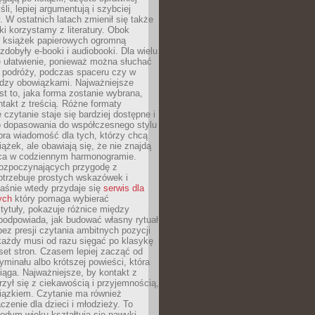
li, lepiej argumentują i szybciej
y. W ostatnich latach zmienił się także
ki korzystamy z literatury. Obok
h książek papierowych ogromną
zdobyły e-booki i audiobooki. Dla wielu
e ułatwienie, ponieważ można słuchać
w podróży, podczas spaceru czy w
ędzy obowiązkami. Najważniejsze
est to, jaka forma zostanie wybrana,
takt z treścią. Różne formaty
 czytanie staje się bardziej dostępne i
do dopasowania do współczesnego stylu
bra wiadomość dla tych, którzy chcą
iążek, ale obawiają się, że nie znajdą
sca w codziennym harmonogramie.
rozpoczynających przygodę z
otrzebuje prostych wskazówek i
Właśnie wtedy przydaje się
serwis dla
ych
który pomaga wybierać
tytuły, pokazuje różnice między
podpowiada, jak budować własny rytuał
bez presji czytania ambitnych pozycji
 każdy musi od razu sięgać po klasykę
aset stron. Czasem lepiej zacząć od
ryminału albo krótszej powieści, która
iąga. Najważniejsze, by kontakt z
rzył się z ciekawością i przyjemnością,
wiązkiem. Czytanie ma również
zenie dla dzieci i młodzieży. To
odym wieku kształtują się nawyki,