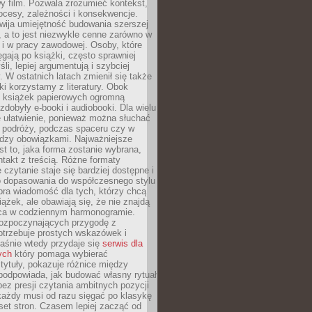
y film. Pozwala zrozumieć kontekst,
ocesy, zależności i konsekwencje.
wija umiejętność budowania szerszej
 a to jest niezwykle cenne zarówno w
k i w pracy zawodowej. Osoby, które
ięgają po książki, często sprawniej
li, lepiej argumentują i szybciej
y. W ostatnich latach zmienił się także
ki korzystamy z literatury. Obok
h książek papierowych ogromną
zdobyły e-booki i audiobooki. Dla wielu
e ułatwienie, ponieważ można słuchać
w podróży, podczas spaceru czy w
ędzy obowiązkami. Najważniejsze
est to, jaka forma zostanie wybrana,
takt z treścią. Różne formaty
 czytanie staje się bardziej dostępne i
do dopasowania do współczesnego stylu
bra wiadomość dla tych, którzy chcą
iążek, ale obawiają się, że nie znajdą
sca w codziennym harmonogramie.
rozpoczynających przygodę z
otrzebuje prostych wskazówek i
Właśnie wtedy przydaje się
serwis dla
ych
który pomaga wybierać
tytuły, pokazuje różnice między
podpowiada, jak budować własny rytuał
bez presji czytania ambitnych pozycji
 każdy musi od razu sięgać po klasykę
aset stron. Czasem lepiej zacząć od