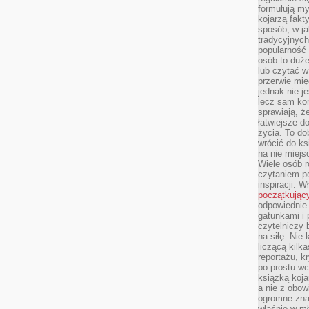
formułują myś
kojarzą fakt
sposób, w ja
tradycyjnyc
popularność 
osób to duż
lub czytać 
przerwie mi
jednak nie j
lecz sam kon
sprawiają, że
łatwiejsze 
życia. To do
wrócić do ks
na nie miej
Wiele osób 
czytaniem p
inspiracji. 
początkując
odpowiednie 
gatunkami i 
czytelniczy 
na siłę. Nie
liczącą kilk
reportażu, k
po prostu wc
książką koja
a nie z obo
ogromne znac
właśnie w mł