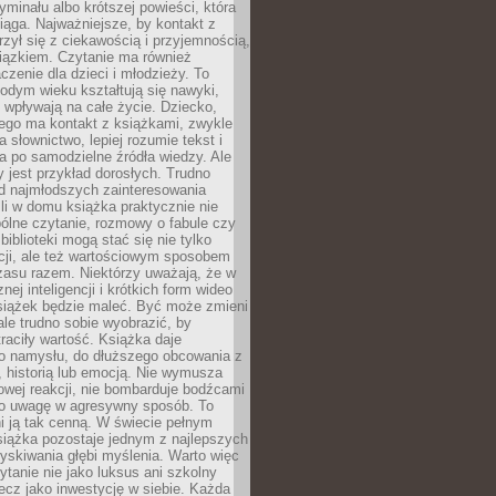
ryminału albo krótszej powieści, która
iąga. Najważniejsze, by kontakt z
rzył się z ciekawością i przyjemnością,
wiązkiem. Czytanie ma również
zenie dla dzieci i młodzieży. To
odym wieku kształtują się nawyki,
j wpływają na całe życie. Dziecko,
łego ma kontakt z książkami, zwykle
ja słownictwo, lepiej rozumie tekst i
ga po samodzielne źródła wiedzy. Ale
 jest przykład dorosłych. Trudno
d najmłodszych zainteresowania
eśli w domu książka praktycznie nie
pólne czytanie, rozmowy o fabule czy
biblioteki mogą stać się nie tylko
cji, ale też wartościowym sposobem
zasu razem. Niektórzy uważają, że w
ej inteligencji i krótkich form wideo
siążek będzie maleć. Być może zmieni
 ale trudno sobie wyobrazić, by
traciły wartość. Książka daje
do namysłu, do dłuższego obcowania z
 historią lub emocją. Nie wymusza
wej reakcji, nie bombarduje bodźcami
y o uwagę w agresywny sposób. To
i ją tak cenną. W świecie pełnym
siążka pozostaje jednym z najlepszych
yskiwania głębi myślenia. Warto więc
ytanie nie jako luksus ani szkolny
ecz jako inwestycję w siebie. Każda