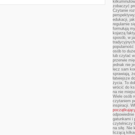
kilkuminutow
zobaczyć pr
Czytanie roz
perspektywy,
edukacji, ja
regularnie s
formułują myś
kojarzą fakt
sposób, w ja
tradycyjnyc
popularność 
osób to duż
lub czytać 
przerwie mi
jednak nie j
lecz sam kon
sprawiają, że
łatwiejsze 
życia. To do
wrócić do ks
na nie miej
Wiele osób 
czytaniem p
inspiracji. 
początkując
odpowiednie 
gatunkami i 
czytelniczy 
na siłę. Nie
liczącą kilk