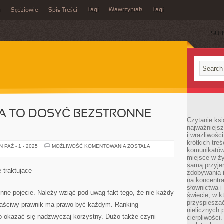
m
Tagi
Wawrzyniak
Tagi
Sędziowie
Spis Treści
SUB
 TO DOSYĆ BEZSTRONNE
Czytanie ksi
najważniejsz
i wrażliwośc
krótkich tre
SPRAWA
 PAŹ - 1 - 2025
MOŻLIWOŚĆ KOMENTOWANIA
ZOSTAŁA
komunikatów
SĄDOWA
TO
miejsce w ży
DOSYĆ
samą przyje
BEZSTRONNE
 traktujące
zdobywania i
POJĘCIE
na koncentr
słownictwa i
nne pojęcie. Należy wziąć pod uwag fakt tego, że nie każdy
świecie, w k
przyspieszać
właściwy prawnik ma prawo być każdym. Ranking
nielicznych 
 okazać się nadzwyczaj korzystny. Dużo także czyni
cierpliwości