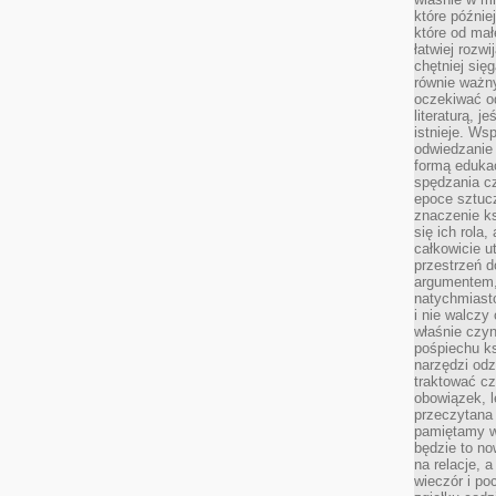
które późnie
które od ma
łatwiej rozwi
chętniej się
równie ważny
oczekiwać o
literaturą, j
istnieje. Ws
odwiedzanie 
formą eduka
spędzania c
epoce sztuczn
znaczenie k
się ich rola,
całkowicie u
przestrzeń 
argumentem,
natychmiasto
i nie walcz
właśnie czyn
pośpiechu k
narzędzi odz
traktować cz
obowiązek, l
przeczytana 
pamiętamy w
będzie to n
na relacje, 
wieczór i po