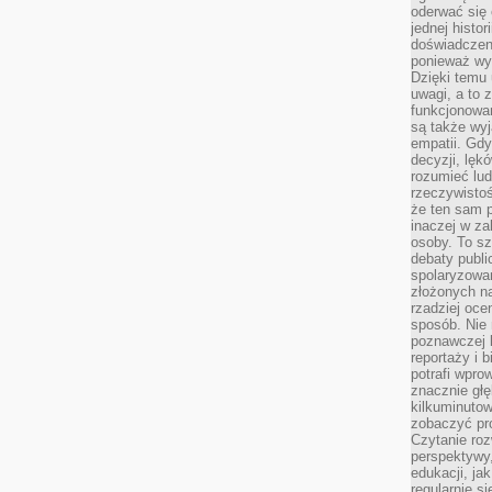
oderwać się 
jednej histor
doświadczeni
ponieważ wy
Dzięki temu
uwagi, a to 
funkcjonowan
są także wy
empatii. Gdy
decyzji, lęk
rozumieć lud
rzeczywistoś
że ten sam 
inaczej w za
osoby. To s
debaty publi
spolaryzowa
złożonych na
rzadziej oce
sposób. Nie
poznawczej 
reportaży i 
potrafi wpr
znacznie głęb
kilkuminutow
zobaczyć pr
Czytanie roz
perspektywy,
edukacji, ja
regularnie s