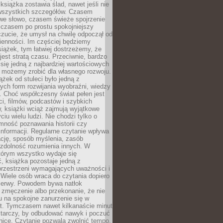
książka zostawia ślad, nawet jeśli nie
szystkich szczegółów. Czasem
owe słowo, czasem świeże spojrzenie
a czasem po prostu spokojniejszy
czucie, że umysł na chwilę odpoczął od
ienności. Im częściej będziemy
iążek, tym łatwiej dostrzeżemy, że
 jest stratą czasu. Przeciwnie, bardzo
 się jedną z najbardziej wartościowych
e możemy zrobić dla własnego rozwoju.
ążek od stuleci było jedną z
ych form rozwijania wyobraźni, wiedzy
i. Choć współczesny świat pełen jest
ści, filmów, podcastów i szybkich
, książki wciąż zajmują wyjątkowe
ciu wielu ludzi. Nie chodzi tylko o
mność poznawania historii czy
nformacji. Regularne czytanie wpływa
ację, sposób myślenia, zasób
 zdolność rozumienia innych. W
tórym wszystko wydaje się
, książka pozostaje jedną z
przestrzeni wymagających uważności i
. Wiele osób wraca do czytania dopiero
rzerwy. Powodem bywa natłok
 zmęczenie albo przekonanie, że nie
u na spokojne zanurzenie się w
st. Tymczasem nawet kilkanaście minut
starczy, by odbudować nawyk i poczuć
nicę. Czytanie pozwala zwolnić tempo,