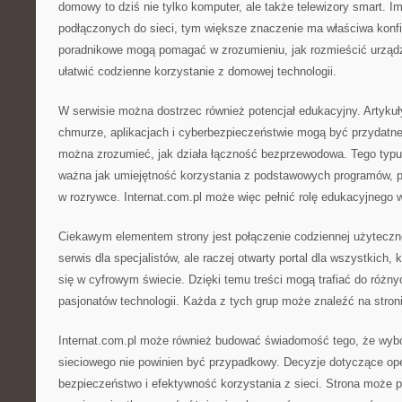
domowy to dziś nie tylko komputer, ale także telewizory smart. Im
podłączonych do sieci, tym większe znaczenie ma właściwa konfig
poradnikowe mogą pomagać w zrozumieniu, jak rozmieścić urządze
ułatwić codzienne korzystanie z domowej technologii.
W serwisie można dostrzec również potencjał edukacyjny. Artykuły
chmurze, aplikacjach i cyberbezpieczeństwie mogą być przydatne
można zrozumieć, jak działa łączność bezprzewodowa. Tego typu 
ważna jak umiejętność korzystania z podstawowych programów, po
w rozrywce. Internat.com.pl może więc pełnić rolę edukacyjnego 
Ciekawym elementem strony jest połączenie codziennej użytecznoś
serwis dla specjalistów, ale raczej otwarty portal dla wszystkich, 
się w cyfrowym świecie. Dzięki temu treści mogą trafiać do różny
pasjonatów technologii. Każda z tych grup może znaleźć na stron
Internat.com.pl może również budować świadomość tego, że wybór
sieciowego nie powinien być przypadkowy. Decyzje dotyczące op
bezpieczeństwo i efektywność korzystania z sieci. Strona moż