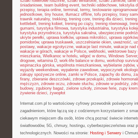
szlaki rowerowe rodzinne
,
szlaki winiarskie
,
szlaki zamków
,
tanie 
śniadaniowe
,
team building event
,
techniki oddechowe
,
tekstylia
przepisy
,
terapia online
,
terminal
,
termy
,
testowanie oprogramowan
jednostkowe
,
tiny house
,
tłumacz offline
,
tofu przepisy
,
trasy sa
trawnik naturalny
,
trekking
,
trening core
,
trening dla dzieci
,
trening
kettlebell
,
trening kobiet
,
trening po ciąży
,
trening równowagi
,
tren
gumami
,
turystyka filmowa
,
turystyka industrialna
,
turystyka kole
turystyka przyrodnicza
,
turystyka sakralna
,
ubezpieczenie podróż
ukryte perełki
,
uprawa kiełków
,
uprawa mikroliści
,
uprawa ogórków
pomidorów
,
uprawa truskawek
,
uszczelnianie okien
,
uważność
,
uz
postawy
,
wakacje egzotyczne
,
wakacje last minute
,
wakacje nad
wakacje w górach
,
wakacje w Polsce
,
webhooki
,
wektorowe bazy
mieszkania
,
Wielkanoc w hotelu
,
wilgoć w domu
,
Windows Server
drogowe
,
witamina D
,
work-life balance w domu
,
workshop surviva
wspinaczka górska
,
wspólnota mieszkaniowa
,
wybielanie zębów
,
wyjazdy weekendowe
,
wypalenie zawodowe
,
wypoczynek ekologi
zakupy spożywcze online
,
zamki w Polsce
,
zapachy do domu
,
za
firany
,
zbieranie deszczówki
,
zdrowe przekąski
,
zdrowie hormonal
mężczyzn
,
zdrowie oczu
,
zdrowie słuchu
,
zdrowie w podróży
,
zdr
budowy
,
zgubiony bagaż
,
zielone szkoły
,
zimowe ferie
,
zupy krem
żywienie dzieci
,
żywopłot
Internat.com.pl to wartościowy cyfrowy przewodnik poświęcony in
zagadnieniom, które łączą się z codziennym korzystaniem z sma
ciekawym miejscem dla osób, które chcą poznać świecie internet
światłowodów, 5G, chmury, hostingu, cyberbezpieczeństwa oraz 
technologicznych. Nowości na stronie:
Hosting i Serwery
i Chmura