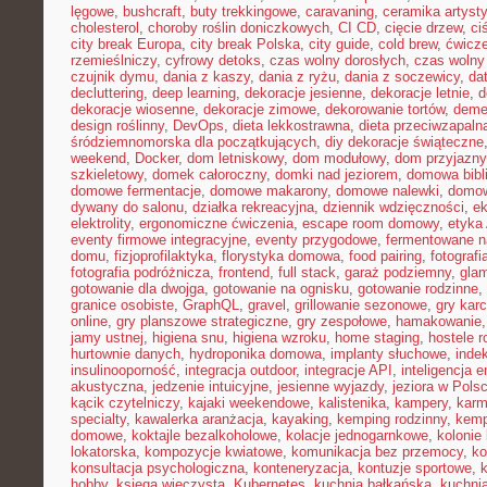
lęgowe
,
bushcraft
,
buty trekkingowe
,
caravaning
,
ceramika artyst
cholesterol
,
choroby roślin doniczkowych
,
CI CD
,
cięcie drzew
,
ci
city break Europa
,
city break Polska
,
city guide
,
cold brew
,
ćwicze
rzemieślniczy
,
cyfrowy detoks
,
czas wolny dorosłych
,
czas wolny 
czujnik dymu
,
dania z kaszy
,
dania z ryżu
,
dania z soczewicy
,
da
decluttering
,
deep learning
,
dekoracje jesienne
,
dekoracje letnie
,
d
dekoracje wiosenne
,
dekoracje zimowe
,
dekorowanie tortów
,
deme
design roślinny
,
DevOps
,
dieta lekkostrawna
,
dieta przeciwzapaln
śródziemnomorska dla początkujących
,
diy dekoracje świąteczne
weekend
,
Docker
,
dom letniskowy
,
dom modułowy
,
dom przyjazny
szkieletowy
,
domek całoroczny
,
domki nad jeziorem
,
domowa bibl
domowe fermentacje
,
domowe makarony
,
domowe nalewki
,
domow
dywany do salonu
,
działka rekreacyjna
,
dziennik wdzięczności
,
e
elektrolity
,
ergonomiczne ćwiczenia
,
escape room domowy
,
etyka 
eventy firmowe integracyjne
,
eventy przygodowe
,
fermentowane n
domu
,
fizjoprofilaktyka
,
florystyka domowa
,
food pairing
,
fotografi
fotografia podróżnicza
,
frontend
,
full stack
,
garaż podziemny
,
gla
gotowanie dla dwojga
,
gotowanie na ognisku
,
gotowanie rodzinne
,
granice osobiste
,
GraphQL
,
gravel
,
grillowanie sezonowe
,
gry kar
online
,
gry planszowe strategiczne
,
gry zespołowe
,
hamakowanie
jamy ustnej
,
higiena snu
,
higiena wzroku
,
home staging
,
hostele r
hurtownie danych
,
hydroponika domowa
,
implanty słuchowe
,
inde
insulinooporność
,
integracja outdoor
,
integracje API
,
inteligencja 
akustyczna
,
jedzenie intuicyjne
,
jesienne wyjazdy
,
jeziora w Pols
kącik czytelniczy
,
kajaki weekendowe
,
kalistenika
,
kampery
,
karm
specialty
,
kawalerka aranżacja
,
kayaking
,
kemping rodzinny
,
kemp
domowe
,
koktajle bezalkoholowe
,
kolacje jednogarnkowe
,
kolonie 
lokatorska
,
kompozycje kwiatowe
,
komunikacja bez przemocy
,
ko
konsultacja psychologiczna
,
konteneryzacja
,
kontuzje sportowe
,
hobby
,
księga wieczysta
,
Kubernetes
,
kuchnia bałkańska
,
kuchnia