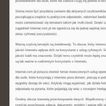
przewodnikiem dla osób, które nie zawsze czują się pewnie w te
Strona może być przydatna zarówno dla aktywnych użytkowników
początkująca znajdzie tu praktyczne odpowiedzi, natomiast bard
może zainteresować się tematami takimi jak multi-cloud. Dzięki 
zagadnień Internat.com.pl nie ogranicza się do jednej wąskiej nis
obraz cyfrowej rzeczywistości.
Ważną częścią tematyki są światłowody. To obszar, który interes
jakość internetu wpływa dziś na korzystanie z usług cyfrowych. 
jakość kabli ma znaczenie. Dzięki temu czytelnik może lepiej zr
są tak ważne w codziennym korzystaniu z internetu.
Internat.com.pl porusza również temat nowoczesnych usług opera
dla osób, które korzystają z internetu poza domem, pracują w po
wygodny dostęp do sieci. Artykuły mogą wyjaśniać, jak działa hot
odpowiada na pytania, które pojawiają się wraz z rozwojem intel
Osobny obszar stanowią przechowywanie danych. Współczesny uż
częściej przechowuje zdjęcia, dokumenty, projekty i ważne pliki 