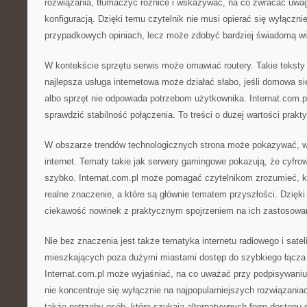
rozwiązania, tłumaczyć różnice i wskazywać, na co zwracać uwa
konfiguracją. Dzięki temu czytelnik nie musi opierać się wyłączn
przypadkowych opiniach, lecz może zdobyć bardziej świadomą w
W kontekście sprzętu serwis może omawiać routery. Takie teksty
najlepsza usługa internetowa może działać słabo, jeśli domowa si
albo sprzęt nie odpowiada potrzebom użytkownika. Internat.com.
sprawdzić stabilność połączenia. To treści o dużej wartości prakt
W obszarze trendów technologicznych strona może pokazywać, w
internet. Tematy takie jak serwery gamingowe pokazują, że cyfrow
szybko. Internat.com.pl może pomagać czytelnikom zrozumieć, k
realne znaczenie, a które są głównie tematem przyszłości. Dzięk
ciekawość nowinek z praktycznym spojrzeniem na ich zastosowa
Nie bez znaczenia jest także tematyka internetu radiowego i satel
mieszkających poza dużymi miastami dostęp do szybkiego łącz
Internat.com.pl może wyjaśniać, na co uważać przy podpisywani
nie koncentruje się wyłącznie na najpopularniejszych rozwiązania
także potrzeby osób, które szukają alternatywnych form dostępu d