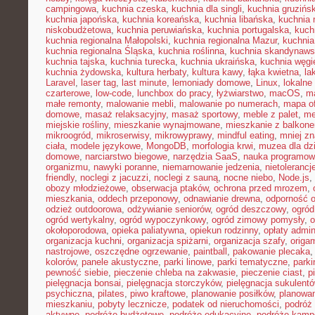
campingowa
,
kuchnia czeska
,
kuchnia dla singli
,
kuchnia gruzińs
kuchnia japońska
,
kuchnia koreańska
,
kuchnia libańska
,
kuchnia
niskobudżetowa
,
kuchnia peruwiańska
,
kuchnia portugalska
,
kuch
kuchnia regionalna Małopolski
,
kuchnia regionalna Mazur
,
kuchnia
kuchnia regionalna Śląska
,
kuchnia roślinna
,
kuchnia skandynaw
kuchnia tajska
,
kuchnia turecka
,
kuchnia ukraińska
,
kuchnia węgi
kuchnia żydowska
,
kultura herbaty
,
kultura kawy
,
łąka kwietna
,
la
Laravel
,
laser tag
,
last minute
,
lemoniady domowe
,
Linux
,
lokalne
czarterowe
,
low-code
,
lunchbox do pracy
,
łyżwiarstwo
,
macOS
,
m
małe remonty
,
malowanie mebli
,
malowanie po numerach
,
mapa of
domowe
,
masaż relaksacyjny
,
masaż sportowy
,
meble z palet
,
me
miejskie rośliny
,
mieszkanie wynajmowane
,
mieszkanie z balkon
mikroogród
,
mikroserwisy
,
mikrowyprawy
,
mindful eating
,
mniej z
ciała
,
modele językowe
,
MongoDB
,
morfologia krwi
,
muzea dla dzi
domowe
,
narciarstwo biegowe
,
narzędzia SaaS
,
nauka programow
organizmu
,
nawyki poranne
,
niemarnowanie jedzenia
,
nietoleranc
friendly
,
noclegi z jacuzzi
,
noclegi z sauną
,
nocne niebo
,
Node.js
,
obozy młodzieżowe
,
obserwacja ptaków
,
ochrona przed mrozem
,
mieszkania
,
oddech przeponowy
,
odnawianie drewna
,
odporność 
odzież outdoorowa
,
odżywianie seniorów
,
ogród deszczowy
,
ogród
ogród wertykalny
,
ogród wypoczynkowy
,
ogród zimowy pomysły
,
o
okołoporodowa
,
opieka paliatywna
,
opiekun rodzinny
,
opłaty admin
organizacja kuchni
,
organizacja spiżarni
,
organizacja szafy
,
origa
nastrojowe
,
oszczędne ogrzewanie
,
paintball
,
pakowanie plecaka
kolorów
,
panele akustyczne
,
parki linowe
,
parki tematyczne
,
parki
pewność siebie
,
pieczenie chleba na zakwasie
,
pieczenie ciast
,
p
pielęgnacja bonsai
,
pielęgnacja storczyków
,
pielęgnacja sukulent
psychiczna
,
pilates
,
piwo kraftowe
,
planowanie posiłków
,
planowa
mieszkaniu
,
pobyty lecznicze
,
podatek od nieruchomości
,
podróż
aktywne
,
podróże budżetowe
,
podróże edukacyjne
,
podróże kam