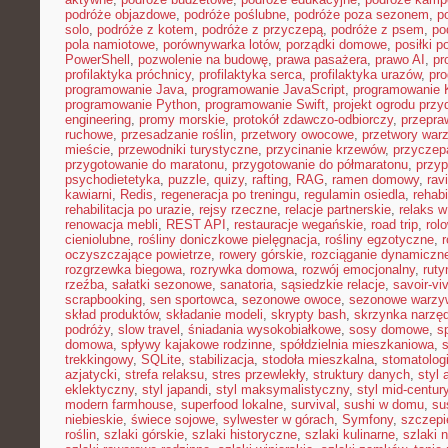
podróże objazdowe
,
podróże poślubne
,
podróże poza sezonem
,
p
solo
,
podróże z kotem
,
podróże z przyczepą
,
podróże z psem
,
po
pola namiotowe
,
porównywarka lotów
,
porządki domowe
,
posiłki p
PowerShell
,
pozwolenie na budowę
,
prawa pasażera
,
prawo AI
,
pr
profilaktyka próchnicy
,
profilaktyka serca
,
profilaktyka urazów
,
pr
programowanie Java
,
programowanie JavaScript
,
programowanie K
programowanie Python
,
programowanie Swift
,
projekt ogrodu pr
engineering
,
promy morskie
,
protokół zdawczo-odbiorczy
,
przepr
ruchowe
,
przesadzanie roślin
,
przetwory owocowe
,
przetwory war
mieście
,
przewodniki turystyczne
,
przycinanie krzewów
,
przyczep
przygotowanie do maratonu
,
przygotowanie do półmaratonu
,
przyp
psychodietetyka
,
puzzle
,
quizy
,
rafting
,
RAG
,
ramen domowy
,
rav
kawiarni
,
Redis
,
regeneracja po treningu
,
regulamin osiedla
,
rehabi
rehabilitacja po urazie
,
rejsy rzeczne
,
relacje partnerskie
,
relaks 
renowacja mebli
,
REST API
,
restauracje wegańskie
,
road trip
,
rol
cieniolubne
,
rośliny doniczkowe pielęgnacja
,
rośliny egzotyczne
,
r
oczyszczające powietrze
,
rowery górskie
,
rozciąganie dynamiczn
rozgrzewka biegowa
,
rozrywka domowa
,
rozwój emocjonalny
,
ruty
rzeźba
,
sałatki sezonowe
,
sanatoria
,
sąsiedzkie relacje
,
savoir-vi
scrapbooking
,
sen sportowca
,
sezonowe owoce
,
sezonowe warzy
skład produktów
,
składanie modeli
,
skrypty bash
,
skrzynka narzę
podróży
,
slow travel
,
śniadania wysokobiałkowe
,
sosy domowe
,
s
domowa
,
spływy kajakowe rodzinne
,
spółdzielnia mieszkaniowa
,
trekkingowy
,
SQLite
,
stabilizacja
,
stodoła mieszkalna
,
stomatolo
azjatycki
,
strefa relaksu
,
stres przewlekły
,
struktury danych
,
styl 
eklektyczny
,
styl japandi
,
styl maksymalistyczny
,
styl mid-centur
modern farmhouse
,
superfood lokalne
,
survival
,
sushi w domu
,
su
niebieskie
,
świece sojowe
,
sylwester w górach
,
Symfony
,
szczepi
roślin
,
szlaki górskie
,
szlaki historyczne
,
szlaki kulinarne
,
szlaki 