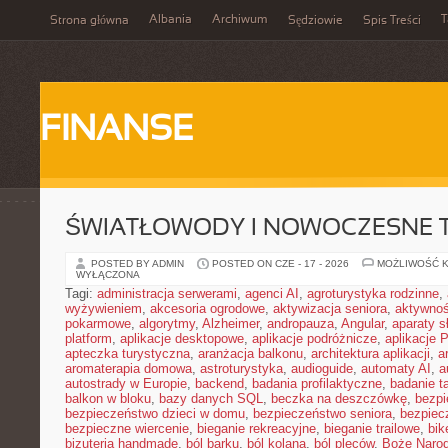
Albania
Archiwum
T
Strona główna
Sędziowie
Spis Treści
FINANSE
ŚWIATŁOWODY I NOWOCZESNE 
POSTED BY ADMIN
POSTED ON CZE - 17 - 2026
MOŻLIWOŚĆ 
WYŁĄCZONA
Tagi:
administracja serwerami
,
agenci AI
,
agroturystyka rodzinne
,
wyżywieniem
,
akcesoria ogrodowe
,
aktywizacja seniora
,
aktywnoś
pokarmowe
,
algorytmy
,
Alzheimer
,
andropauza
,
Angular
,
aparaty 
platform
,
aplikacje desktopowe
,
aplikacje podróżnicze
,
aplikacje
apteczka turystyczna
,
aranżacja balkonu
,
architektura aplikacji
,
a
aromaterapia domowa
,
astroturystyka
,
audioguide
,
automaty AI
,
a
autostrady w Europie
,
backend
,
badania profilaktyczne
,
badanie t
balkon w bloku
,
bazy danych SQL
,
beczka na deszczówkę
,
bezpi
bezpieczeństwo dzieci w domu
,
bezpieczeństwo seniora
,
bezpiec
bezpieczne wiercenie
,
bieganie rekreacyjne
,
bieganie trailowe
,
bik
bizuteria handmade
,
ból barku
,
ból kolana
,
ból pleców
,
Boże Naro